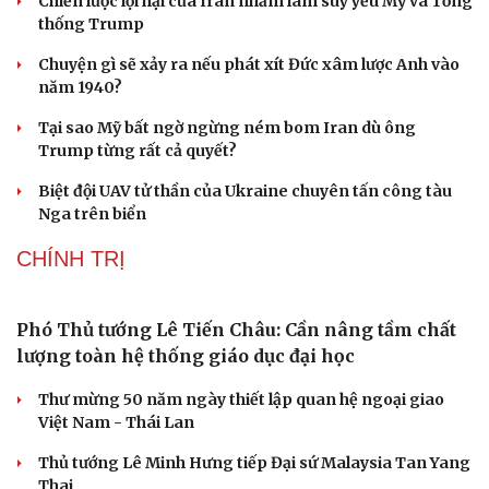
Tòa án Israel cấm sử dụng cá sấu để canh giữ nhà
tù giam khủng bố
Người di cư ngã gục sau khi bơi từ Ma Rốc sang Ceuta
Thái Lan cảnh báo phụ huynh, học sinh về ma túy LSD
“đội lốt” tem hoạt hình
UNESCO vinh danh Sarnath (Ấn Độ) - nơi Đức Phật
thuyết pháp đầu tiên
Trung Quốc đạt đột phá trong phát triển lúa lai vô tính
HỒ SƠ
Lý do ông Trump được xem là tư lệnh chiến lược
hiệu quả
Chiến lược lợi hại của Iran nhằm làm suy yếu Mỹ và Tổng