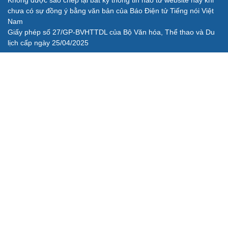
Điện thoại: 84-24-22105148, 84-24-39785691
Thư điện tử: baodientuvov@vov.vn
Liên hệ quảng cáo, phát hành: quangcao@vovnews.vn
Báo giá quảng cáo
Báo in
xuất bản thứ Năm hàng tuần
Tổng Biên tập: NGÔ THIỆU PHONG
Phó Tổng Biên tập: Phạm Công Hân, Đặng Thị Khanh, Giang
Trung Sơn, Nguyễn Tuyết Yến
Cơ quan chủ quản: ĐÀI TIẾNG NÓI VIỆT NAM
Không được sao chép lại bất kỳ thông tin nào từ website này khi