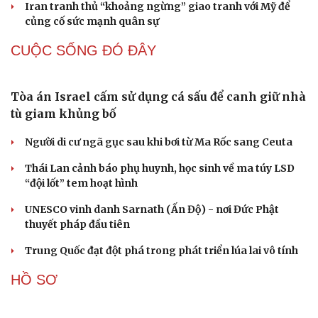
Đại tướng Phan Văn Giang hội đàm với Bộ trưởng Quốc
phòng Malaysia
Thủ tướng Lê Minh Hưng hội kiến Chủ tịch Quốc hội
kiêm Chủ tịch Hạ viện Thái Lan
QUAN SÁT
Đột phá hiếm hoi tại Gaza giữa những hoài nghi
Mỹ sẽ có học thuyết hạt nhân mới đối phó với Trung
Quốc và Nga
Lỗ hổng khiến phòng không Ukraine đuối sức trước
mưa tên lửa Nga
Hai điểm nóng Iran và Ukraine làm trầm trọng thêm
khủng hoảng năng lượng toàn cầu
Iran tranh thủ “khoảng ngừng” giao tranh với Mỹ để