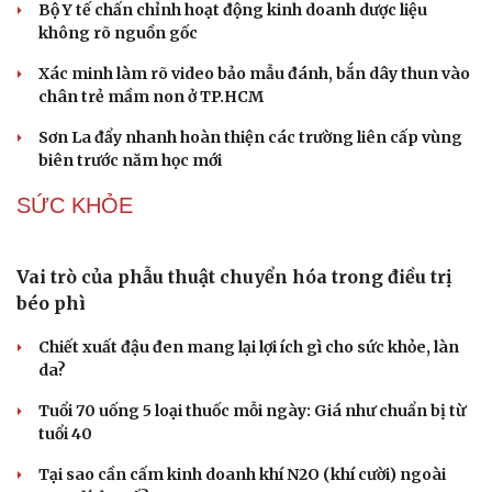
Phòng vệ thương mại phát huy hiệu quả từ hệ thống
cảnh báo sớm
Thái Nguyên tập trung giải phóng mặt bằng dự án cao
tốc CT07
Đắk Lắk thực hiện chuyển giao vốn nhà nước tại doanh
nghiệp
Giám sát tài sản mã hóa để sớm đưa Việt Nam ra khỏi
"danh sách xám" của FATF
XÃ HỘI
Tìm thấy hài cốt 2 liệt sĩ ở Đà Nẵng từ thông tin
nhân dân cung cấp
Thôn có 95% đồng bào dân tộc Dao ở Lào Cai được công
nhận "Thôn số"
Bộ Y tế chấn chỉnh hoạt động kinh doanh dược liệu