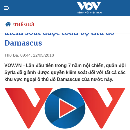
Ảnh: Quân đội Syria lần đầu
THẾ GIỚI
/
kiểm soát được toàn bộ thủ đô
Damascus
Chính trị
Xã hội
Thứ Ba, 09:44, 22/05/2018
Đảng
Tin 24h
VOV.VN - Lần đầu tiên trong 7 năm nội chiến, quân đội
Tổ chức nhân sự
Dự báo thời tiết
Syria đã giành được quyền kiểm soát đối với tất cả các
Quốc hội
Giáo dục
khu vực ngoại ô thủ đô Damascus của nước này.
Nhận diện sự thật
Dấu ấn VOV
Việc làm
Biển đảo