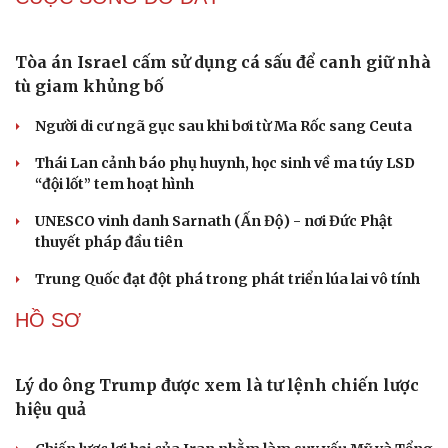
Hạt giống tâm hồn
Loại lá vừa cay vừa đắng là vị thuốc bổ gan, biết dùng
sức khoẻ càng thăng hạng
QUAN SÁT
Đột phá hiếm hoi tại Gaza giữa những hoài nghi
Mỹ sẽ có học thuyết hạt nhân mới đối phó với Trung
Quốc và Nga
Lỗ hổng khiến phòng không Ukraine đuối sức trước
mưa tên lửa Nga
Hai điểm nóng Iran và Ukraine làm trầm trọng thêm
khủng hoảng năng lượng toàn cầu
Iran tranh thủ “khoảng ngừng” giao tranh với Mỹ để
củng cố sức mạnh quân sự
CUỘC SỐNG ĐÓ ĐÂY