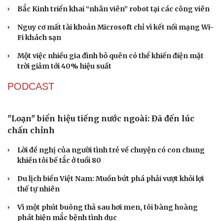
Nhi khoa
Bắc Kinh triển khai “nhân viên” robot tại các công viên
Nam khoa
Làm đẹp - giảm cân
Nguy cơ mất tài khoản Microsoft chỉ vì kết nối mạng Wi-
Phòng mạch online
Fi khách sạn
Ăn sạch sống khỏe
Một việc nhiều gia đình bỏ quên có thể khiến điện mặt
trời giảm tới 40% hiệu suất
PODCAST
"Loạn" biển hiệu tiếng nước ngoài: Đã đến lúc
chấn chỉnh
Lời đề nghị của người tình trẻ về chuyện có con chung
khiến tôi bế tắc ở tuổi 80
Du lịch biển Việt Nam: Muốn bứt phá phải vượt khỏi lợi
thế tự nhiên
Vì một phút buông thả sau hơi men, tôi bàng hoàng
phát hiện mắc bệnh tình dục