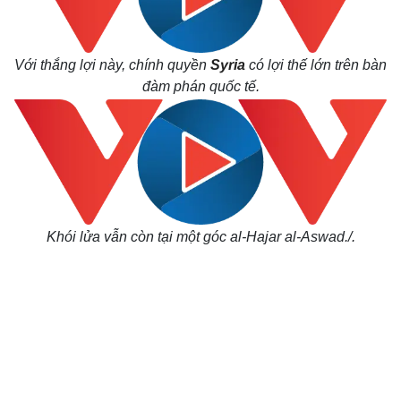
Với thắng lợi này, chính quyền
Syria
có lợi thế lớn trên bàn
đàm phán quốc tế.
Kinh tế
Thị trường
Bất động sản
Giá vàng
Khởi nghiệp
Tiêu dùng
Tỷ giá
Chứng khoán
Giá cà phê
Khói lửa vẫn còn tại một góc al-Hajar al-Aswad./.