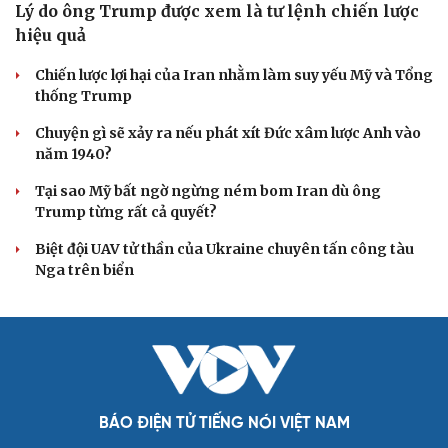
củng cố sức mạnh quân sự
CUỘC SỐNG ĐÓ ĐÂY
Tòa án Israel cấm sử dụng cá sấu để canh giữ nhà
tù giam khủng bố
Người di cư ngã gục sau khi bơi từ Ma Rốc sang Ceuta
Thái Lan cảnh báo phụ huynh, học sinh về ma túy LSD
“đội lốt” tem hoạt hình
UNESCO vinh danh Sarnath (Ấn Độ) - nơi Đức Phật
thuyết pháp đầu tiên
Trung Quốc đạt đột phá trong phát triển lúa lai vô tính
HỒ SƠ
Lý do ông Trump được xem là tư lệnh chiến lược