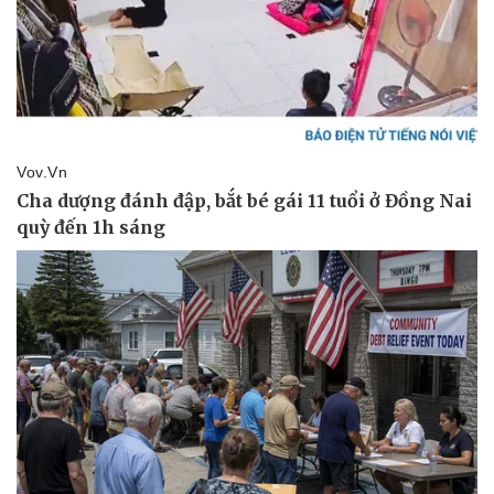
Pháp luật
Quân sự - Quốc p
Vụ án
Vũ khí
Tin nóng
Việt Nam
Tư vấn luật
Phân tích