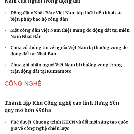
Nam cứu người trong động đất
Động đất ở Nhật Bản: Việt Nam kịp thời triển khai các
biện pháp bảo hộ công dân
Một công dân Việt Nam thiệt mạng do động đất tại miền
Nam Nhật Bản
Chưa có thông tin về người Việt Nam bị thương vong do
động đất tại Nhật Bản
Chưa ghi nhận người Việt Nam bị thương vong trong
trận động đất tại Kumamoto
CÔNG NGHỆ
Thành lập Khu Công nghệ cao tỉnh Hưng Yên
quy mô hơn 496ha
Sức khỏe
Đời sống
Dinh dưỡng - món ngon
Nhà đẹp
Phê duyệt Chương trình KHCN và đổi mới sáng tạo quốc
Cây thuốc
Blog
gia về công nghệ chiến lược
Sản phụ khoa
Tình yêu - Gia đìn