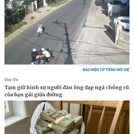
Thể thao
Ô tô - Xe máy
Bóng đá
Ô tô
Lịch thi đấu bóng đá
Xe máy
Thế giới thể thao
Tư vấn
eSports
Hậu trường