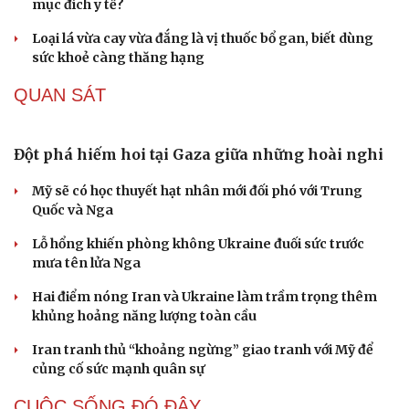
không rõ nguồn gốc
Xác minh làm rõ video bảo mẫu đánh, bắn dây thun vào
chân trẻ mầm non ở TP.HCM
Sơn La đẩy nhanh hoàn thiện các trường liên cấp vùng
biên trước năm học mới
SỨC KHỎE
Vai trò của phẫu thuật chuyển hóa trong điều trị
béo phì
Chiết xuất đậu đen mang lại lợi ích gì cho sức khỏe, làn
da?
Du lịch
Podcast
Tuổi 70 uống 5 loại thuốc mỗi ngày: Giá như chuẩn bị từ
Tư vấn
Câu chuyện thời s
tuổi 40
Săn Tour
Đọc truyện đêm kh
check-in
Cửa sổ tình yêu
Tại sao cần cấm kinh doanh khí N2O (khí cười) ngoài
Kể chuyện cho bé
mục đích y tế?