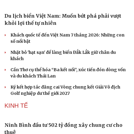
Đưa bản sắc văn hóa người Mường trở thành động lực
phát triển du lịch cộng đồng
Ba phim Việt cùng “đổ bộ” phòng vé tháng 8, đối đầu
loạt bom tấn ngoại
Thanh âm vượt đại dương: Chuyện chưa kể về bản tình
ca từ chốn ngục tù Côn Đảo
DU LỊCH
Văn hóa
Giải trí
Sân khấu - Điện ảnh
Nghệ sĩ
Văn học
Thời trang