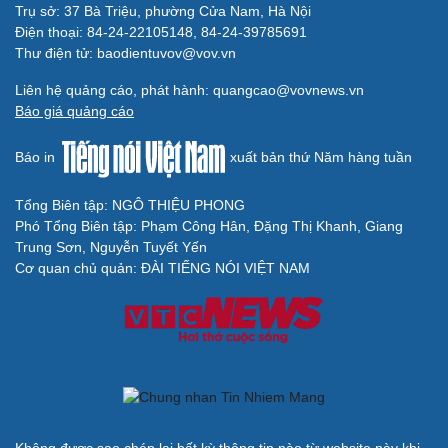
hiệu quả
Chiến lược lợi hại của Iran nhằm làm suy yếu Mỹ và Tổng
thống Trump
Chuyện gì sẽ xảy ra nếu phát xít Đức xâm lược Anh vào
năm 1940?
Tại sao Mỹ bất ngờ ngừng ném bom Iran dù ông
Trump từng rất cả quyết?
Biệt đội UAV tử thần của Ukraine chuyên tấn công tàu
Nga trên biển
BÁO ĐIỆN TỬ TIẾNG NÓI VIỆT NAM
Trụ sở: 37 Bà Triệu, phường Cửa Nam, Hà Nội