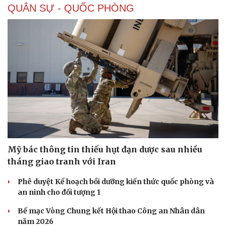
QUÂN SỰ - QUỐC PHÒNG
Doanh nghiệp 24h
Tin Công nghệ
Doanh nhân
Trải nghiệm
Vì cộng đồng
Chuyển đổi số
Mỹ bác thông tin thiếu hụt đạn dược sau nhiều
tháng giao tranh với Iran
Phê duyệt Kế hoạch bồi dưỡng kiến thức quốc phòng và
an ninh cho đối tượng 1
Bế mạc Vòng Chung kết Hội thao Công an Nhân dân
năm 2026