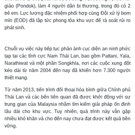
giáo (Pondok), làm 4 người dân bị thương, trong đó có 2
trẻ em. Lực lượng đặc nhiệm phối hợp cùng Đội xử lý bom
mìn (EOD) đã lập tức phong tỏa khu vực để rà soát rủi ro
phát sinh.
Chuỗi vụ việc này tiếp tục phản ánh cục diện an ninh phức
tạp tại các tỉnh cực Nam Thái Lan, bao gồm Pattani, Yala,
Narathiwat và một phần Songkhla, nơi các cuộc xung đột
kéo dài từ năm 2004 đến nay đã khiến hơn 7.300 người
thiệt mạng.
Thế giới
Multimedia
Từ năm 2013, tiến trình đối thoại hòa bình giữa Chính phủ
Quan sát
Video
Thái Lan và các bên liên quan đã được khởi động với sự
Cuộc sống đó đây
Ảnh
trung gian của Malaysia nhằm tìm kiếm giải pháp ổn định
Hồ sơ
E-Magazine
lâu dài cho khu vực. Tuy nhiên, quá trình này vẫn gặp
Infographic
nhiều khó khăn và cho đến nay chưa đạt được kết quả bền
vững.