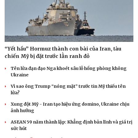
“Yết hầu” Hormuz thành con bài của Iran, tàu
chiến Mỹ bị đặt trước lằn ranh đỏ
Tên lửa đạn đạo Nga khoét sâu lỗ hổng phòng không
Ukraine
Vì sao ông Trump “nóng mặt” trước tin Mỹ thiếu tên
lửa?
Xung đột Mỹ - Iran tạo hiệu ứng domino, Ukraine chịu
ảnh hưởng
ASEAN 59 năm thành lập: Khẳng định bản lĩnh và giá trị
sức hút