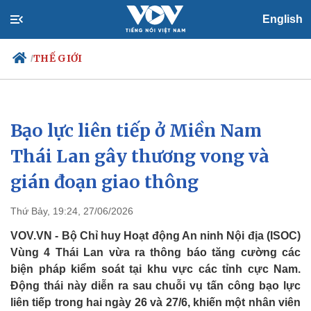
English
THẾ GIỚI
/
Bạo lực liên tiếp ở Miền Nam
Chính trị
Xã hội
Đảng
Tin 24h
Thái Lan gây thương vong và
Tổ chức nhân sự
Dự báo thời tiết
gián đoạn giao thông
Quốc hội
Giáo dục
Nhận diện sự thật
Dấu ấn VOV
Việc làm
Thứ Bảy, 19:24, 27/06/2026
Biển đảo
VOV.VN - Bộ Chỉ huy Hoạt động An ninh Nội địa (ISOC)
Vùng 4 Thái Lan vừa ra thông báo tăng cường các
biện pháp kiểm soát tại khu vực các tỉnh cực Nam.
Động thái này diễn ra sau chuỗi vụ tấn công bạo lực
liên tiếp trong hai ngày 26 và 27/6, khiến một nhân viên