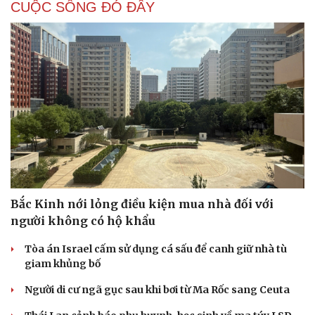
CUỘC SỐNG ĐÓ ĐÂY
Bắc Kinh nới lỏng điều kiện mua nhà đối với
người không có hộ khẩu
Tòa án Israel cấm sử dụng cá sấu để canh giữ nhà tù
giam khủng bố
Người di cư ngã gục sau khi bơi từ Ma Rốc sang Ceuta