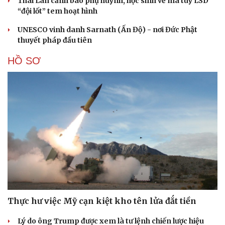
Thái Lan cảnh báo phụ huynh, học sinh về ma túy LSD
“đội lốt” tem hoạt hình
UNESCO vinh danh Sarnath (Ấn Độ) - nơi Đức Phật
thuyết pháp đầu tiên
HỒ SƠ
Thực hư việc Mỹ cạn kiệt kho tên lửa đắt tiền
Lý do ông Trump được xem là tư lệnh chiến lược hiệu