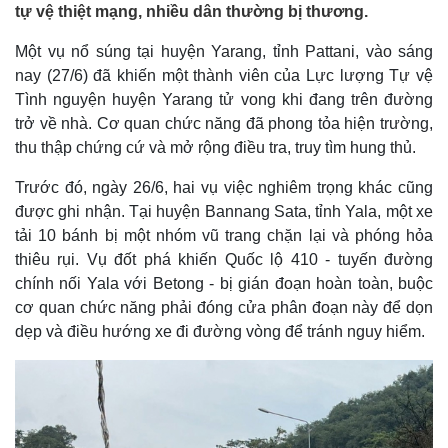
tự vệ thiệt mạng, nhiều dân thường bị thương.
Một vụ nổ súng tại huyện Yarang, tỉnh Pattani, vào sáng
nay (27/6) đã khiến một thành viên của Lực lượng Tự vệ
Tình nguyện huyện Yarang tử vong khi đang trên đường
trở về nhà. Cơ quan chức năng đã phong tỏa hiện trường,
thu thập chứng cứ và mở rộng điều tra, truy tìm hung thủ.
Trước đó, ngày 26/6, hai vụ việc nghiêm trọng khác cũng
được ghi nhận. Tại huyện Bannang Sata, tỉnh Yala, một xe
tải 10 bánh bị một nhóm vũ trang chặn lại và phóng hỏa
thiêu rụi. Vụ đốt phá khiến Quốc lộ 410 - tuyến đường
chính nối Yala với Betong - bị gián đoạn hoàn toàn, buộc
cơ quan chức năng phải đóng cửa phân đoạn này để dọn
dẹp và điều hướng xe đi đường vòng để tránh nguy hiểm.