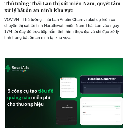
Thủ tướng Thái Lan thị sát miền Nam, quyết tâm
xử lý bất ổn an ninh khu vực
VOV.VN - Thủ tướng Thái Lan Anutin Charnvirakul dự kiến có
chuyến thị sát tới tỉnh Narathiwat, miền Nam Thái Lan vào ngày
Doanh nghiệp
Công nghệ
17/4 tới đây để trực tiếp nắm tình hình thực địa và chỉ đạo xử lý
Thông tin doanh nghiệp
Sành điệu
tình trạng bất ổn an ninh tại khu vực.
Doanh nghiệp 24h
Tin Công nghệ
Doanh nhân
Trải nghiệm
Vì cộng đồng
Chuyển đổi số