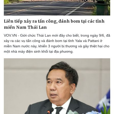
Thể thao
Ô tô - Xe máy
Bóng đá
Ô tô
Lịch thi đấu bóng đá
Xe máy
Liên tiếp xảy ra tấn công, đánh bom tại các tỉnh
Thế giới thể thao
Tư vấn
eSports
miền Nam Thái Lan
Hậu trường
VOV.VN - Giới chức Thái Lan mới đây cho biết, trong ngày 9/6, đã
xảy ra các vụ tấn công và đánh bom tại tỉnh Yala và Pattani ở
miền Nam nước này, khiến 3 người bị thương và gây thiệt hại cho
một nhà máy điện sinh khối tại địa phương.