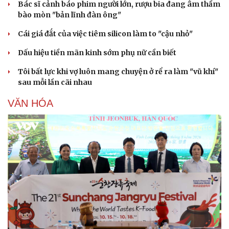
Bác sĩ cảnh báo phim người lớn, rượu bia đang âm thầm
bào mòn "bản lĩnh đàn ông"
Cái giá đắt của việc tiêm silicon làm to "cậu nhỏ"
Dấu hiệu tiền mãn kinh sớm phụ nữ cần biết
Tôi bất lực khi vợ luôn mang chuyện ở rể ra làm "vũ khí"
sau mỗi lần cãi nhau
VĂN HÓA
Văn hóa
Giải trí
Sân khấu - Điện ảnh
Nghệ sĩ
Văn học
Thời trang
Âm nhạc
Sao Việt
Di sản