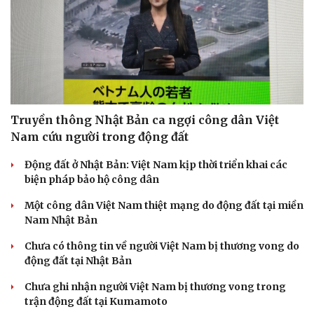
Sức khỏe
Đời sống
Truyền thông Nhật Bản ca ngợi công dân Việt
Dinh dưỡng - món ngon
Nhà đẹp
Nam cứu người trong động đất
Cây thuốc
Blog
Sản phụ khoa
Tình yêu - Gia đình
Động đất ở Nhật Bản: Việt Nam kịp thời triển khai các
Nhi khoa
biện pháp bảo hộ công dân
Nam khoa
Làm đẹp - giảm cân
Một công dân Việt Nam thiệt mạng do động đất tại miền
Phòng mạch online
Nam Nhật Bản
Ăn sạch sống khỏe
Chưa có thông tin về người Việt Nam bị thương vong do
động đất tại Nhật Bản
Chưa ghi nhận người Việt Nam bị thương vong trong
trận động đất tại Kumamoto