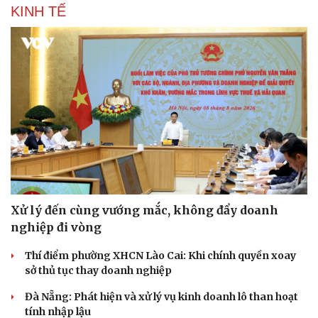
KINH TẾ
Xử lý đến cùng vướng mắc, không đẩy doanh
nghiệp đi vòng
Du lịch
Podcast
Thí điểm phường XHCN Lào Cai: Khi chính quyền xoay
Tư vấn
Câu chuyện thời sự
sở thủ tục thay doanh nghiệp
Săn Tour
Đọc truyện đêm khuya
Đà Nẵng: Phát hiện và xử lý vụ kinh doanh lô than hoạt
check-in
Cửa sổ tình yêu
tính nhập lậu
Kể chuyện cho bé