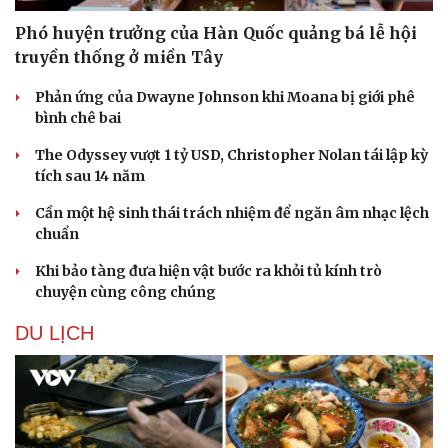
Phó huyện trưởng của Hàn Quốc quảng bá lễ hội
truyền thống ở miền Tây
Phản ứng của Dwayne Johnson khi Moana bị giới phê
bình chê bai
The Odyssey vượt 1 tỷ USD, Christopher Nolan tái lập kỳ
tích sau 14 năm
Cần một hệ sinh thái trách nhiệm để ngăn âm nhạc lệch
chuẩn
Khi bảo tàng đưa hiện vật bước ra khỏi tủ kính trò
chuyện cùng công chúng
DU LỊCH