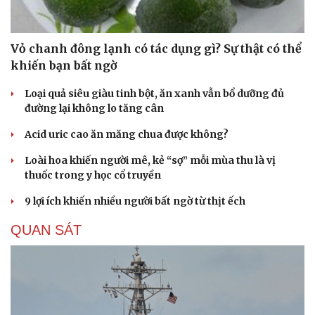
Vỏ chanh đông lạnh có tác dụng gì? Sự thật có thể
khiến bạn bất ngờ
Loại quả siêu giàu tinh bột, ăn xanh vẫn bổ dưỡng đủ
đường lại không lo tăng cân
Acid uric cao ăn măng chua được không?
Loài hoa khiến người mê, kẻ “sợ” mỗi mùa thu là vị
thuốc trong y học cổ truyền
9 lợi ích khiến nhiều người bất ngờ từ thịt ếch
QUAN SÁT
Cải chính