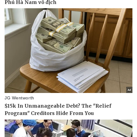
Vụ án
Vũ khí
Tin nóng
Việt Nam
Tư vấn luật
Phân tích