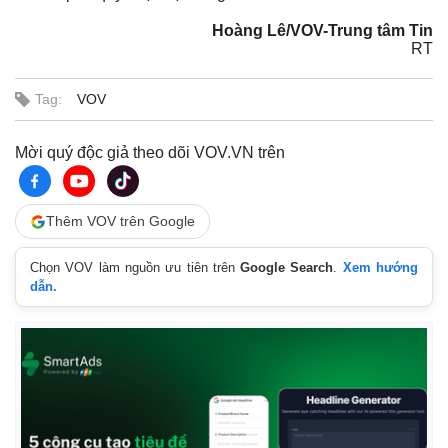
Hoàng Lê/VOV-Trung tâm Tin
RT
Tag:
VOV
Mời quý độc giả theo dõi VOV.VN trên
Thêm VOV trên Google
Chọn VOV làm nguồn ưu tiên trên
Google Search
.
Xem hướng
dẫn.
Thế giới
Multimedia
Quan sát
Video
Cuộc sống đó đây
Ảnh
Hồ sơ
E-Magazine
Infographic