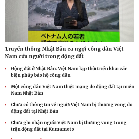
Doanh nghiệp
Công nghệ
Thông tin doanh nghiệp
Sành điệu
Doanh nghiệp 24h
Tin Công nghệ
Truyền thông Nhật Bản ca ngợi công dân Việt
Doanh nhân
Trải nghiệm
Nam cứu người trong động đất
Vì cộng đồng
Chuyển đổi số
Động đất ở Nhật Bản: Việt Nam kịp thời triển khai các
biện pháp bảo hộ công dân
Một công dân Việt Nam thiệt mạng do động đất tại miền
Nam Nhật Bản
Chưa có thông tin về người Việt Nam bị thương vong do
động đất tại Nhật Bản
Chưa ghi nhận người Việt Nam bị thương vong trong
trận động đất tại Kumamoto