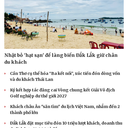
Nhặt bỏ 'hạt sạn' để làng biển Đắk Lắk giữ chân
du khách
Cần Thơ cụ thể hóa “Ba kết nối”, xúc tiến đón dòng vốn
và du khách Thái Lan
Ký kết hợp tác đăng cai Vòng chung kết Giải Vô địch
Golf nghiệp dư thế giới 2027
Khách châu Âu "săn tìm" du lịch Việt Nam, nhắm đến 2
thành phố lớn
Đắk Lắk đặt mục tiêu đón 10 triệu lượt khách, doanh thu