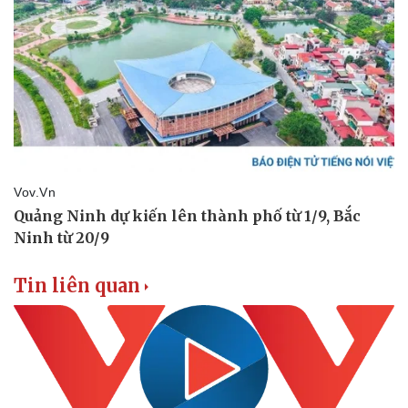
Vụ án
Vũ khí
Tin nóng
Việt Nam
Tư vấn luật
Phân tích
Tin liên quan