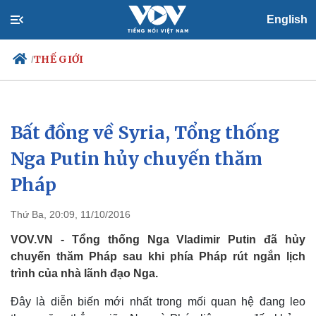
English
THẾ GIỚI
/
Bất đồng về Syria, Tổng thống
Chính trị
Xã hội
Đảng
Tin 24h
Nga Putin hủy chuyến thăm
Tổ chức nhân sự
Dự báo thời tiết
Pháp
Quốc hội
Giáo dục
Nhận diện sự thật
Dấu ấn VOV
Việc làm
Thứ Ba, 20:09, 11/10/2016
Biển đảo
VOV.VN - Tổng thống Nga Vladimir Putin đã hủy
chuyến thăm Pháp sau khi phía Pháp rút ngắn lịch
trình của nhà lãnh đạo Nga.
Đây là diễn biến mới nhất trong mối quan hệ đang leo