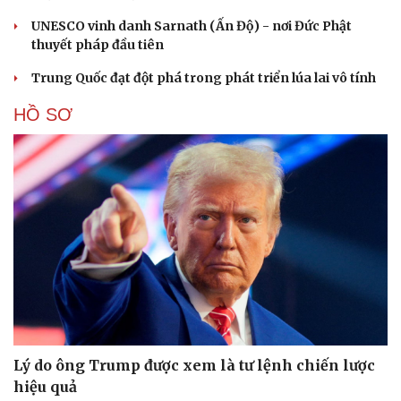
UNESCO vinh danh Sarnath (Ấn Độ) - nơi Đức Phật
thuyết pháp đầu tiên
Trung Quốc đạt đột phá trong phát triển lúa lai vô tính
HỒ SƠ
Lý do ông Trump được xem là tư lệnh chiến lược
hiệu quả
Cải chính