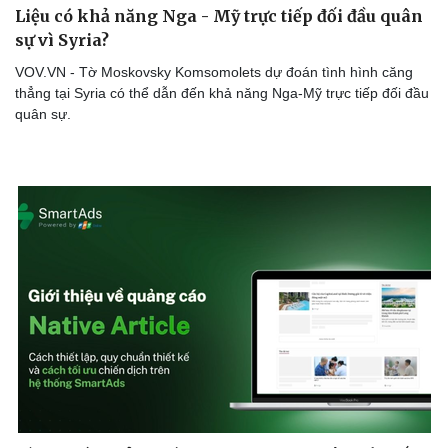
Liệu có khả năng Nga - Mỹ trực tiếp đối đầu quân
Thể thao
Ô tô - Xe máy
sự vì Syria?
Bóng đá
Ô tô
Lịch thi đấu bóng đá
Xe máy
VOV.VN - Tờ Moskovsky Komsomolets dự đoán tình hình căng
Thế giới thể thao
Tư vấn
thẳng tại Syria có thể dẫn đến khả năng Nga-Mỹ trực tiếp đối đầu
eSports
quân sự.
Hậu trường