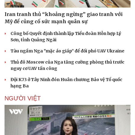
Iran tranh thủ “khoảng ngừng” giao tranh với
Mỹ để củng cố sức mạnh quân sự
Công bố Quyết định thành lập Tiểu đoàn Hỗn hợp Lý
Sơn, tỉnh Quảng Ngãi
Tàu ngầm Nga "mặc áo giáp” để đối phó UAV Ukraine
Thủ đô Moscow của Nga tăng cường phòng thủ trước
nguy cơ UAV tấn công
Đội K73 ở Tây Ninh đón Huân chương Bảo vệ Tổ quốc
hạng Ba
NGƯỜI VIỆT