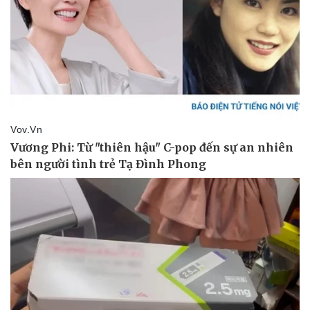
Kinh tế
Thị trường
Bất động sản
Giá vàng
Khởi nghiệp
Tiêu dùng
Tỷ giá
Chứng khoán