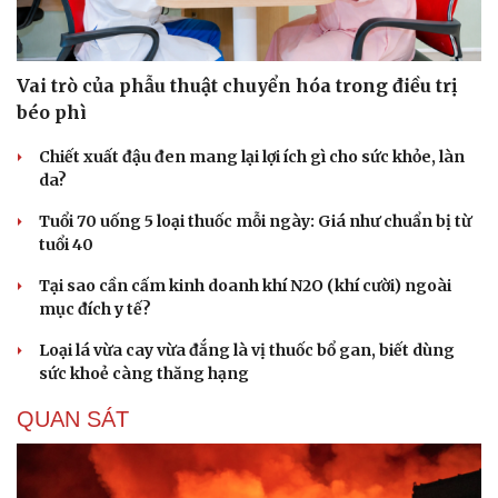
Vai trò của phẫu thuật chuyển hóa trong điều trị
béo phì
Chiết xuất đậu đen mang lại lợi ích gì cho sức khỏe, làn
da?
Tuổi 70 uống 5 loại thuốc mỗi ngày: Giá như chuẩn bị từ
tuổi 40
Tại sao cần cấm kinh doanh khí N2O (khí cười) ngoài
mục đích y tế?
Loại lá vừa cay vừa đắng là vị thuốc bổ gan, biết dùng
sức khoẻ càng thăng hạng
Du lịch
Podcast
QUAN SÁT
Tư vấn
Câu chuyện thời sự
Săn Tour
Đọc truyện đêm khuya
check-in
Cửa sổ tình yêu
Kể chuyện cho bé