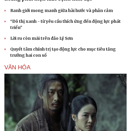
Ranh giới mong manh giữa hài hước và phản cảm
“Đô thị xanh - từ yêu cầu thích ứng đến động lực phát
triển”
Lời ru còn mãi trên đảo Lý Sơn
Sức khỏe
Đời sống
Quyết tâm chính trị tạo động lực cho mục tiêu tăng
Dinh dưỡng - món ngon
Nhà đẹp
trưởng hai con số
Cây thuốc
Blog
Sản phụ khoa
Tình yêu - Gia đình
VĂN HÓA
Nhi khoa
Nam khoa
Làm đẹp - giảm cân
Phòng mạch online
Ăn sạch sống khỏe