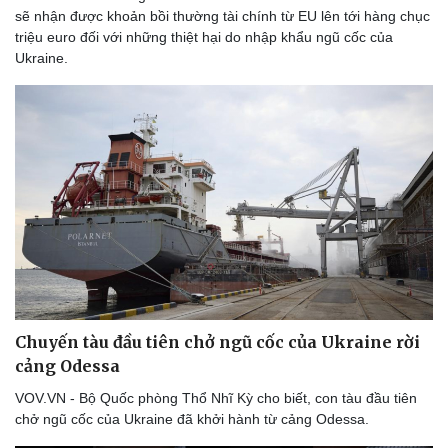
sẽ nhận được khoản bồi thường tài chính từ EU lên tới hàng chục
triệu euro đối với những thiệt hại do nhập khẩu ngũ cốc của
Ukraine.
Chuyến tàu đầu tiên chở ngũ cốc của Ukraine rời
Thể thao
Ô tô - Xe máy
cảng Odessa
Bóng đá
Ô tô
VOV.VN - Bộ Quốc phòng Thổ Nhĩ Kỳ cho biết, con tàu đầu tiên
Lịch thi đấu bóng đá
Xe máy
chở ngũ cốc của Ukraine đã khởi hành từ cảng Odessa.
Thế giới thể thao
Tư vấn
eSports