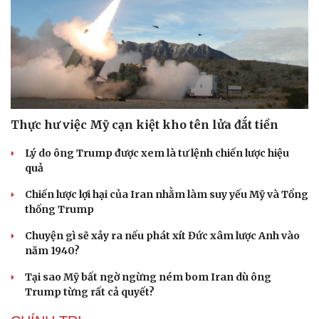
Thực hư việc Mỹ cạn kiệt kho tên lửa đắt tiền
Lý do ông Trump được xem là tư lệnh chiến lược hiệu
quả
Chiến lược lợi hại của Iran nhằm làm suy yếu Mỹ và Tổng
thống Trump
Chuyện gì sẽ xảy ra nếu phát xít Đức xâm lược Anh vào
năm 1940?
Tại sao Mỹ bất ngờ ngừng ném bom Iran dù ông
Trump từng rất cả quyết?