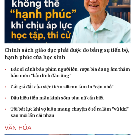
Dinh dưỡng - món ngon
Nhà đẹp
Cây thuốc
Blog
Sản phụ khoa
Tình yêu - Gia đình
Nhi khoa
Nam khoa
Làm đẹp - giảm cân
Phòng mạch online
Ăn sạch sống khỏe
Chính sách giáo dục phải được đo bằng sự tiến bộ,
hạnh phúc của học sinh
Bác sĩ cảnh báo phim người lớn, rượu bia đang âm thầm
bào mòn "bản lĩnh đàn ông"
Cái giá đắt của việc tiêm silicon làm to "cậu nhỏ"
Dấu hiệu tiền mãn kinh sớm phụ nữ cần biết
Tôi bất lực khi vợ luôn mang chuyện ở rể ra làm "vũ khí"
sau mỗi lần cãi nhau
VĂN HÓA