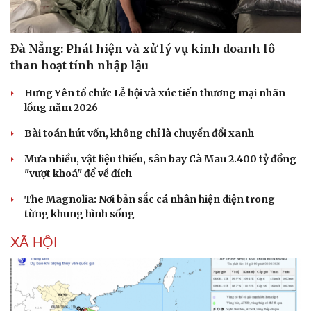
Đà Nẵng: Phát hiện và xử lý vụ kinh doanh lô
than hoạt tính nhập lậu
Hưng Yên tổ chức Lễ hội và xúc tiến thương mại nhãn
lồng năm 2026
Bài toán hút vốn, không chỉ là chuyển đổi xanh
Mưa nhiều, vật liệu thiếu, sân bay Cà Mau 2.400 tỷ đồng
"vượt khoá" để về đích
The Magnolia: Nơi bản sắc cá nhân hiện diện trong
từng khung hình sống
XÃ HỘI