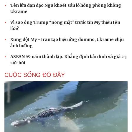
Tên lửa đạn đạo Nga khoét sâu lỗ hổng phòng không
Ukraine
Vì sao ông Trump “nóng mặt” trước tin Mỹ thiếu tên
lửa?
Xung đột Mỹ - Iran tạo hiệu ứng domino, Ukraine chịu
ảnh hưởng
ASEAN 59 năm thành lập: Khẳng định bản lĩnh và giá trị
sức hút
CUỘC SỐNG ĐÓ ĐÂY