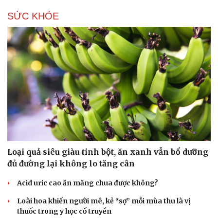
SỨC KHỎE
Du lịch
Podcast
Tư vấn
Câu chuyện thời sự
Săn Tour
Đọc truyện đêm khuya
check-in
Cửa sổ tình yêu
Kể chuyện cho bé
Hạt giống tâm hồn
Loại quả siêu giàu tinh bột, ăn xanh vẫn bổ dưỡng
đủ đường lại không lo tăng cân
Acid uric cao ăn măng chua được không?
Loài hoa khiến người mê, kẻ “sợ” mỗi mùa thu là vị
thuốc trong y học cổ truyền