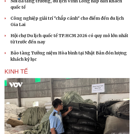
Nối đà tăng trưởng, du lịch Vĩnh Long hấp dẫn khách
quốc tế
Công nghiệp giải trí "chắp cánh" cho điểm đến du lịch
Gia Lai
Văn hóa
Giải trí
Hội chợ Du lịch quốc tế TP.HCM 2026 có quy mô lớn nhất
Sân khấu - Điện ảnh
Nghệ sĩ
từ trước đến nay
Văn học
Thời trang
Âm nhạc
Sao Việt
Bảo tàng Tưởng niệm Hòa bình tại Nhật Bản đón lượng
Di sản
khách kỷ lục
KINH TẾ