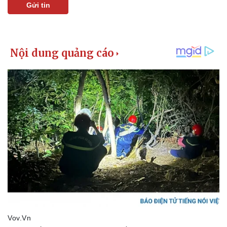
Gửi tin
Kinh tế
Thị trường
Bất động sản
Giá vàng
Khởi nghiệp
Tiêu dùng
Tỷ giá
Chứng khoán
Giá cà phê