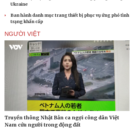
Doanh nghiệp 24h
Tin Công nghệ
Ukraine
Doanh nhân
Trải nghiệm
Vì cộng đồng
Chuyển đổi số
Ban hành danh mục trang thiết bị phục vụ ứng phó tình
trạng khẩn cấp
NGƯỜI VIỆT
Truyền thông Nhật Bản ca ngợi công dân Việt
Nam cứu người trong động đất