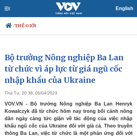
English
THẾ GIỚI
/
Bộ trưởng Nông nghiệp Ba Lan
Chính trị
Xã hội
Đảng
Tin 24h
từ chức vì áp lực từ giá ngũ cốc
Tổ chức nhân sự
Dự báo thời tiết
nhập khẩu của Ukraine
Quốc hội
Giáo dục
Nhận diện sự thật
Dấu ấn VOV
Việc làm
Thứ Tư, 20:38, 05/04/2023
Biển đảo
VOV.VN - Bộ trưởng Nông nghiệp Ba Lan Henryk
Kowalczyk đã từ chức hôm nay trong bối cảnh nông
dân ngày càng tức giận về tác động của việc nhập
khẩu ngũ cốc của Ukraine đối với giá cả. Theo truyền
thông Ba Lan, việc từ chức là một phản ứng đối với