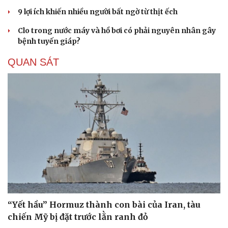
9 lợi ích khiến nhiều người bất ngờ từ thịt ếch
Clo trong nước máy và hồ bơi có phải nguyên nhân gây
bệnh tuyến giáp?
QUAN SÁT
“Yết hầu” Hormuz thành con bài của Iran, tàu
chiến Mỹ bị đặt trước lằn ranh đỏ