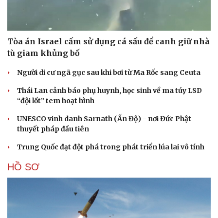
Tòa án Israel cấm sử dụng cá sấu để canh giữ nhà
tù giam khủng bố
Người di cư ngã gục sau khi bơi từ Ma Rốc sang Ceuta
Thái Lan cảnh báo phụ huynh, học sinh về ma túy LSD
Cải chính
“đội lốt” tem hoạt hình
UNESCO vinh danh Sarnath (Ấn Độ) - nơi Đức Phật
thuyết pháp đầu tiên
Trung Quốc đạt đột phá trong phát triển lúa lai vô tính
HỒ SƠ