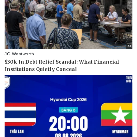
Pháp luật
Quân sự - Quốc phòng
Vụ án
Vũ khí
Tin nóng
Việt Nam
Tư vấn luật
Phân tích