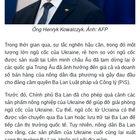
Ông Henryk Kowalczyk. Ảnh: AFP
Trong thời gian qua, sự tắc nghẽn hậu cần, trong đó một
lượng lớn ngũ cốc của Ukraine, rẻ hơn so với ngũ cốc
được sản xuất tại Liên minh châu Âu đã tạm dừng lại ở
các quốc gia Trung Âu đã ảnh hưởng đến giá cả và doanh
số bán hàng của nông dân địa phương và gây đau đầu
cho đảng cầm quyền Ba Lan Luật pháp và Công lý (PiS).
Trước đó, Chính phủ Ba Lan đã cho phép quá cảnh các
sản phẩm nông nghiệp của Ukraine để giúp đỡ giải phóng
ngũ cốc của Ukraine. Cụ thể, ngũ cốc từ Ucraina có thể
được vận chuyển qua Ba Lan hoặc lưu trữ tại Ba Lan để
tiếp cận thị trường quốc tế. Tuy nhiên, nông dân Ba Lan
cho rằng, các sản phẩm của Ukraine cuối cùng lại xuất
sang thị trường Ba Lan, khiến giá nội địa giảm.