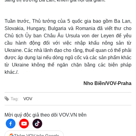
Tuần trước, Thủ tướng của 5 quốc gia bao gồm Ba Lan,
Slovakia, Hungary, Bulgaria và Romania đã viết thư cho
Chủ tịch Ủy ban Châu Âu Ursula von der Leyen để yêu
cầu hành động đối với việc nhập khẩu nông sản từ
Ukraine. Các nhà lãnh đạo cho rằng, thuế quan có thể phải
được áp dụng lại nếu dòng ngũ cốc và các sản phẩm khác
từ Ukraine không thể ngăn chặn bằng các biện pháp
khác./.
Thế giới
Multimedia
Nho Biền/VOV-Praha
Quan sát
Video
Cuộc sống đó đây
Ảnh
Tag:
VOV
Hồ sơ
E-Magazine
Infographic
Mời quý độc giả theo dõi VOV.VN trên
Thêm VOV trên Google