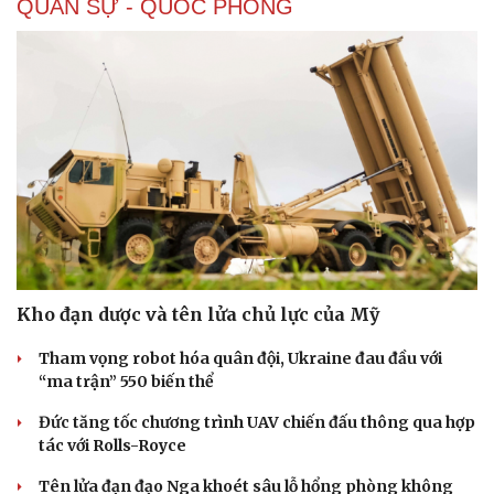
QUÂN SỰ - QUỐC PHÒNG
Kho đạn dược và tên lửa chủ lực của Mỹ
Tham vọng robot hóa quân đội, Ukraine đau đầu với
“ma trận” 550 biến thể
Đức tăng tốc chương trình UAV chiến đấu thông qua hợp
tác với Rolls-Royce
Doanh nghiệp
Công nghệ
Thông tin doanh nghiệp
Sành điệu
Tên lửa đạn đạo Nga khoét sâu lỗ hổng phòng không