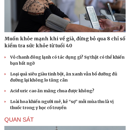
Muốn khỏe mạnh khi về già, đừng bỏ qua 8 chỉ số
kiểm tra sức khỏe từ tuổi 40
Vỏ chanh đông lạnh có tác dụng gì? Sự thật có thể khiến
bạn bất ngờ
Loại quả siêu giàu tinh bột, ăn xanh vẫn bổ dưỡng đủ
đường lại không lo tăng cân
Acid uric cao ăn măng chua được không?
Loài hoa khiến người mê, kẻ “sợ” mỗi mùa thu là vị
thuốc trong y học cổ truyền
QUAN SÁT