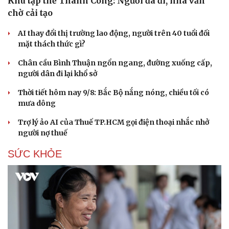
Khu tập thể Thành Công: Người đã đi, nhà vẫn
Hạt giống tâm hồn
chờ cải tạo
AI thay đổi thị trường lao động, người trên 40 tuổi đối
mặt thách thức gì?
Chân cầu Bình Thuận ngổn ngang, đường xuống cấp,
người dân đi lại khổ sở
Thời tiết hôm nay 9/8: Bắc Bộ nắng nóng, chiều tối có
mưa dông
Trợ lý ảo AI của Thuế TP.HCM gọi điện thoại nhắc nhở
người nợ thuế
SỨC KHỎE