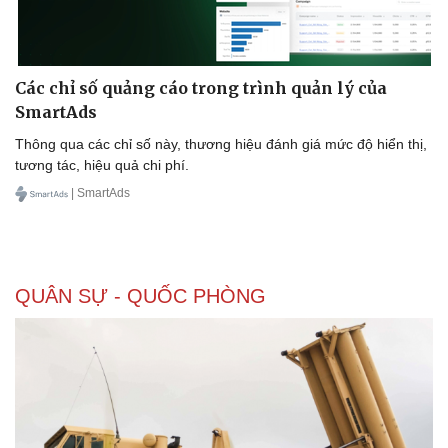
Các chỉ số quảng cáo trong trình quản lý của
Doanh nghiệp
Công nghệ
SmartAds
Thông tin doanh nghiệp
Sành điệu
Doanh nghiệp 24h
Tin Công nghệ
Thông qua các chỉ số này, thương hiệu đánh giá mức độ hiển thị,
Doanh nhân
Trải nghiệm
tương tác, hiệu quả chi phí.
Vì cộng đồng
Chuyển đổi số
| SmartAds
QUÂN SỰ - QUỐC PHÒNG