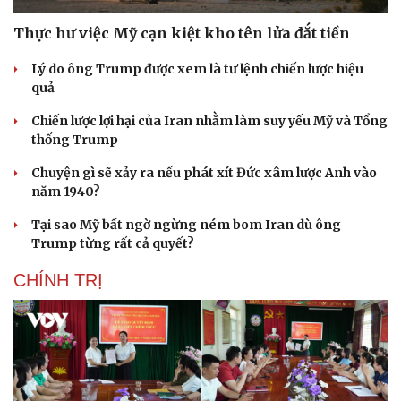
Thực hư việc Mỹ cạn kiệt kho tên lửa đắt tiền
Lý do ông Trump được xem là tư lệnh chiến lược hiệu
quả
Chiến lược lợi hại của Iran nhằm làm suy yếu Mỹ và Tổng
thống Trump
Chuyện gì sẽ xảy ra nếu phát xít Đức xâm lược Anh vào
năm 1940?
Tại sao Mỹ bất ngờ ngừng ném bom Iran dù ông
Trump từng rất cả quyết?
CHÍNH TRỊ