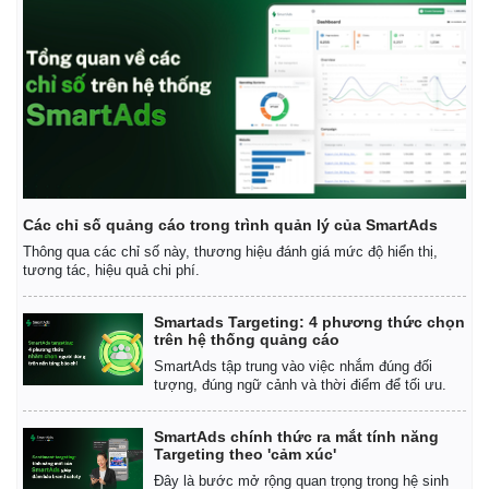
Các chỉ số quảng cáo trong trình quản lý của SmartAds
Thông qua các chỉ số này, thương hiệu đánh giá mức độ hiển thị,
tương tác, hiệu quả chi phí.
Smartads Targeting: 4 phương thức chọn
trên hệ thống quảng cáo
SmartAds tập trung vào việc nhắm đúng đối
Kinh tế
Thị trường
tượng, đúng ngữ cảnh và thời điểm để tối ưu.
Bất động sản
Giá vàng
Khởi nghiệp
Tiêu dùng
SmartAds chính thức ra mắt tính năng
Tỷ giá
Targeting theo 'cảm xúc'
Chứng khoán
Đây là bước mở rộng quan trọng trong hệ sinh