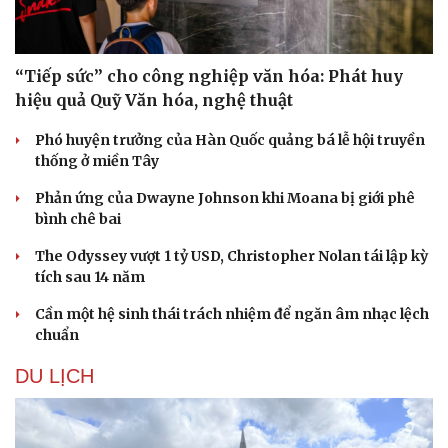
“Tiếp sức” cho công nghiệp văn hóa: Phát huy
hiệu quả Quỹ Văn hóa, nghệ thuật
Phó huyện trưởng của Hàn Quốc quảng bá lễ hội truyền
thống ở miền Tây
Phản ứng của Dwayne Johnson khi Moana bị giới phê
bình chê bai
The Odyssey vượt 1 tỷ USD, Christopher Nolan tái lập kỳ
tích sau 14 năm
Văn hóa
Giải trí
Cần một hệ sinh thái trách nhiệm để ngăn âm nhạc lệch
Sân khấu - Điện ảnh
Nghệ sĩ
chuẩn
Văn học
Thời trang
Âm nhạc
Sao Việt
DU LỊCH
Di sản