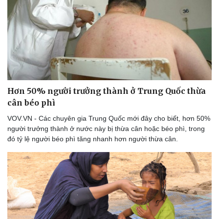
Thể thao
Ô tô - Xe máy
Bóng đá
Ô tô
Lịch thi đấu bóng đá
Xe máy
Thế giới thể thao
Tư vấn
eSports
Hậu trường
Hơn 50% người trưởng thành ở Trung Quốc thừa
cân béo phì
VOV.VN - Các chuyên gia Trung Quốc mới đây cho biết, hơn 50%
người trưởng thành ở nước này bị thừa cân hoặc béo phì, trong
đó tỷ lệ người béo phì tăng nhanh hơn người thừa cân.