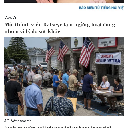
Vụ án
Vũ khí
Tin nóng
Việt Nam
Tư vấn luật
Phân tích