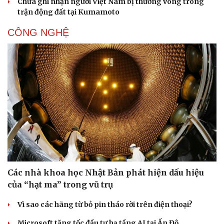
Chưa ghi nhận người Việt Nam bị thương vong trong
trận động đất tại Kumamoto
CÔNG NGHỆ
Sức khỏe
Đời sống
Dinh dưỡng - món ngon
Nhà đẹp
Cây thuốc
Blog
Sản phụ khoa
Tình yêu - Gia đình
Nhi khoa
Nam khoa
Làm đẹp - giảm cân
Phòng mạch online
Ăn sạch sống khỏe
Các nhà khoa học Nhật Bản phát hiện dấu hiệu
của “hạt ma” trong vũ trụ
Vì sao các hãng từ bỏ pin tháo rời trên điện thoại?
Microsoft tăng tốc đầu tư hạ tầng AI tại Ấn Độ