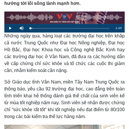
hướng tới lối sống lành mạnh hơn.
R
-
1:45
L
P
M
o
l
u
a
Những ngày qua, hàng loạt các trường đại học trên khắp
a
t
e
d
y
e
e
cả nước Trung Quốc như Đại học Nông nghiệp, Đại học
d
m
:
Hồ Bắc, Đại học Khoa học và Công nghệ Bắc Kinh hay
3
.
a
9
các trường đại học ở Vân Nam, đã đưa ra các hướng dẫn
0
%
về cấp chứng chỉ sức khỏe và tổ chức các cuộc thi giảm
i
cân, nhằm kiểm soát cân nặng.
n
i
Sở Giáo dục tỉnh Vân Nam, miền Tây Nam Trung Quốc ra
thông báo, yêu cầu 92 trường đại học, cao đẳng trên toàn
n
tỉnh triển khai hệ thống đánh giá thể chất của sinh viên kể
g
từ mùa tốt nghiệp năm nay. Sinh viên sẽ nhận được chứng
T
chỉ “sức khỏe rất tốt” khi tốt nghiệp nếu đạt điểm từ 80/100
i
trong các bài kiểm tra thể lực hàng năm.
m