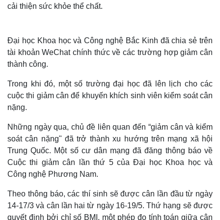
cải thiện sức khỏe thể chất.
Đại học Khoa học và Công nghệ Bắc Kinh đã chia sẻ trên
tài khoản WeChat chính thức về các trường hợp giảm cân
thành công.
Trong khi đó, một số trường đại học đã lên lịch cho các
cuộc thi giảm cân để khuyến khích sinh viên kiểm soát cân
nặng.
Những ngày qua, chủ đề liên quan đến “giảm cân và kiểm
soát cân nặng" đã trở thành xu hướng trên mạng xã hội
Thế giới
Multimedia
Trung Quốc. Một số cư dân mạng đã đăng thông báo về
Quan sát
Video
Cuộc thi giảm cân lần thứ 5 của Đại học Khoa học và
Cuộc sống đó đây
Ảnh
Công nghệ Phương Nam.
Hồ sơ
E-Magazine
Infographic
Theo thông báo, các thí sinh sẽ được cân lần đầu từ ngày
14-17/3 và cân lần hai từ ngày 16-19/5. Thứ hạng sẽ được
quyết định bởi chỉ số BMI, một phép đo tính toán giữa cân