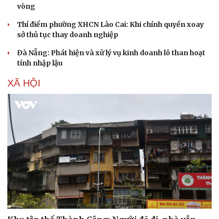
vòng
Thí điểm phường XHCN Lào Cai: Khi chính quyền xoay
sở thủ tục thay doanh nghiệp
Đà Nẵng: Phát hiện và xử lý vụ kinh doanh lô than hoạt
tính nhập lậu
XÃ HỘI
Du lịch
Podcast
Tư vấn
Câu chuyện thời sự
Săn Tour
Đọc truyện đêm khuya
check-in
Cửa sổ tình yêu
Kể chuyện cho bé