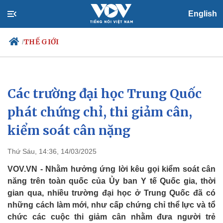
English
THẾ GIỚI
/
Các trường đại học Trung Quốc
Chính trị
Xã hội
Đảng
Tin 24h
phát chứng chỉ, thi giảm cân,
Tổ chức nhân sự
Dự báo thời tiết
kiểm soát cân nặng
Quốc hội
Giáo dục
Nhận diện sự thật
Dấu ấn VOV
Việc làm
Thứ Sáu, 14:36, 14/03/2025
Biển đảo
VOV.VN - Nhằm hưởng ứng lời kêu gọi kiểm soát cân
năng trên toàn quốc của Ủy ban Y tế Quốc gia, thời
gian qua, nhiều trường đại học ở Trung Quốc đã có
những cách làm mới, như cấp chứng chỉ thể lực và tổ
chức các cuộc thi giảm cân nhằm đưa người trẻ