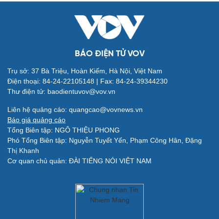
BÁO ĐIỆN TỬ VOV
Trụ sở: 37 Bà Triệu, Hoàn Kiếm, Hà Nội, Việt Nam
Điện thoại: 84-24-22105148 | Fax: 84-24-39344230
Thư điện tử: baodientuvov@vov.vn
Quân sự - Quốc phòng
Vũ khí
Liên hệ quảng cáo: quangcao@vovnews.vn
Việt Nam
Báo giá quảng cáo
Phân tích
Tổng Biên tập: NGÔ THIỆU PHONG
Phó Tổng Biên tập: Nguyễn Tuyết Yến, Phạm Công Hân, Đặng
Thị Khanh
Cơ quan chủ quản: ĐÀI TIẾNG NÓI VIỆT NAM