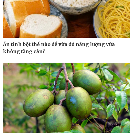
Kinh tế
Thị trường
Bất động sản
Giá vàng
Khởi nghiệp
Tiêu dùng
Tỷ giá
Chứng khoán
Giá cà phê
Ăn tinh bột thế nào để vừa đủ năng lượng vừa
không tăng cân?