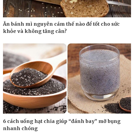
Ăn bánh mì nguyên cám thế nào để tốt cho sức
khỏe và không tăng cân?
Công nghệ
Sức khỏe
Sành điệu
Dinh dưỡng - món ngon
Tin Công nghệ
Cây thuốc
6 cách uống hạt chia giúp “đánh bay” mỡ bụng
Trải nghiệm
Sản phụ khoa
nhanh chóng
Chuyển đổi số
Nhi khoa