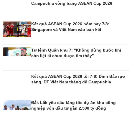
Campuchia vòng bảng ASEAN Cup 2026
Kết quả ASEAN Cup 2026 hôm nay 7/8:
Singapore và Việt Nam vào bán kết
Giải trí
Du lịch
Nghệ sĩ
Tư vấn
Tư lệnh Quân khu 7: "Không dừng bước khi
Thời trang
Săn Tour
còn liệt sĩ chưa được tìm thấy"
Sao Việt
check-in
Kết quả ASEAN Cup 2026 tối 7-8: Đình Bắc rực
sáng, ĐT Việt Nam thắng dễ Campuchia
Đắk Lắk yêu cầu tăng tốc dự án khu công
nghiệp vốn đầu tư gần 2.500 tỷ đồng