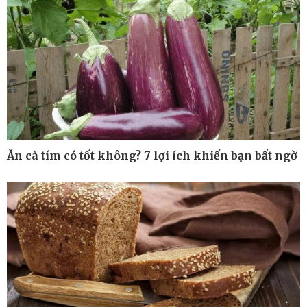
Ăn cà tím có tốt không? 7 lợi ích khiến bạn bất ngờ
Ô tô - Xe máy
Doanh nghiệp
Ô tô
Thông tin doanh nghiệp
Xe máy
Doanh nghiệp 24h
Tư vấn
Doanh nhân
Vì cộng đồng