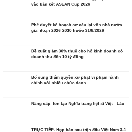
vào bán kết ASEAN Cup 2026
Đời sống
Văn hóa
Phê duyệt kế hoạch cơ cấu lại vốn nhà nước
Nhà đẹp
Sân khấu - Điện ảnh
giai đoạn 2026-2030 trước 31/8/2026
Tình yêu - Gia đình
Văn học
Blog
Âm nhạc
Di sản
Đề xuất giảm 30% thuế cho hộ kinh doanh có
doanh thu đến 10 tỷ đồng
Bổ sung thẩm quyền xử phạt vi phạm hành
chính với nhiều chức danh
Nâng cấp, tôn tạo Nghĩa trang liệt sĩ Việt - Lào
TRỰC TIẾP: Họp báo sau trận đấu Việt Nam 3-1