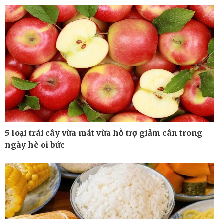
Cuộc sống đó đây
Video
Hồ sơ
E-Magazine
Infographic
5 loại trái cây vừa mát vừa hỗ trợ giảm cân trong
ngày hè oi bức