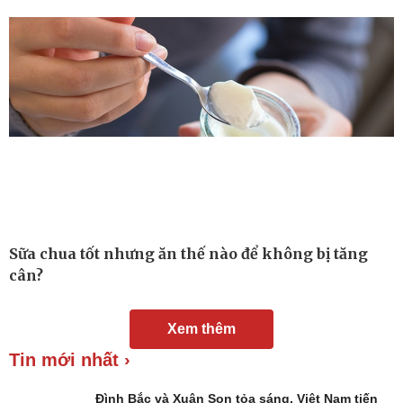
Nam khoa
Làm đẹp - giảm cân
Phòng mạch online
Ăn sạch sống khỏe
Sữa chua tốt nhưng ăn thế nào để không bị tăng
cân?
Xem thêm
Tin mới nhất ›
Đình Bắc và Xuân Son tỏa sáng, Việt Nam tiến