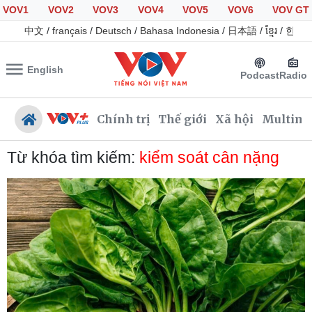
VOV1
VOV2
VOV3
VOV4
VOV5
VOV6
VOV GT
中文
/
français
/
Deutsch
/
Bahasa Indonesia
/
日本語
/
ខ្មែរ
/
한국
English
Podcast
Radio
Chính trị
Thế giới
Xã hội
Multime
Từ khóa tìm kiếm:
kiểm soát cân nặng
Chính trị
Xã hội
Đảng
Tin 24h
Tổ chức nhân sự
Giáo dục
Quốc hội
Dự báo thời tiết
Nhận diện sự thật
Dấu ấn VOV
Việc làm
Biển đảo