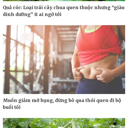
Quả cóc: Loại trái cây chua quen thuộc nhưng “giàu
dinh dưỡng” ít ai ngờ tới
Pháp luật
Thể thao
Vụ án
Pickleball
Tin nóng
Bóng đá quốc tế
Tư vấn luật
Bóng đá Việt Nam
Thế giới thể thao
Lịch thi đấu bóng đá
eSports
Hậu trường
Muốn giảm mỡ bụng, đừng bỏ qua thói quen đi bộ
buổi tối