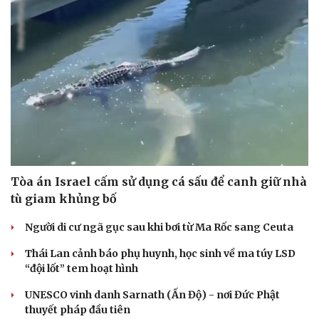
Tòa án Israel cấm sử dụng cá sấu để canh giữ nhà
tù giam khủng bố
Người di cư ngã gục sau khi bơi từ Ma Rốc sang Ceuta
Thái Lan cảnh báo phụ huynh, học sinh về ma túy LSD
“đội lốt” tem hoạt hình
UNESCO vinh danh Sarnath (Ấn Độ) - nơi Đức Phật
thuyết pháp đầu tiên