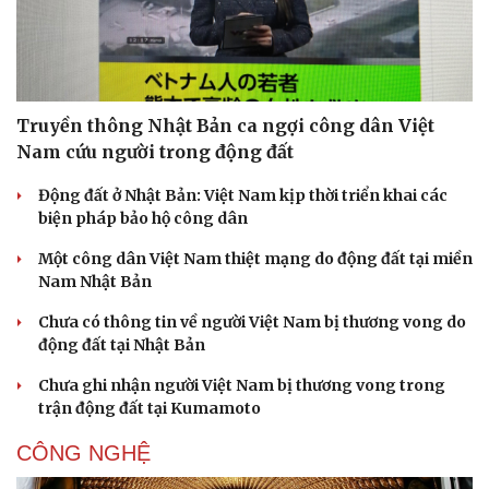
Truyền thông Nhật Bản ca ngợi công dân Việt
Nam cứu người trong động đất
Sức khỏe
Đời sống
Động đất ở Nhật Bản: Việt Nam kịp thời triển khai các
Dinh dưỡng - món ngon
Nhà đẹp
biện pháp bảo hộ công dân
Cây thuốc
Blog
Sản phụ khoa
Tình yêu - Gia đình
Một công dân Việt Nam thiệt mạng do động đất tại miền
Nhi khoa
Nam Nhật Bản
Nam khoa
Làm đẹp - giảm cân
Chưa có thông tin về người Việt Nam bị thương vong do
Phòng mạch online
động đất tại Nhật Bản
Ăn sạch sống khỏe
Chưa ghi nhận người Việt Nam bị thương vong trong
trận động đất tại Kumamoto
CÔNG NGHỆ