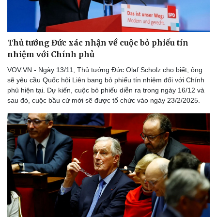
Thủ tướng Đức xác nhận về cuộc bỏ phiếu tín
nhiệm với Chính phủ
VOV.VN - Ngày 13/11, Thủ tướng Đức Olaf Scholz cho biết, ông
sẽ yêu cầu Quốc hội Liên bang bỏ phiếu tín nhiệm đối với Chính
phủ hiện tại. Dự kiến, cuộc bỏ phiếu diễn ra trong ngày 16/12 và
sau đó, cuộc bầu cử mới sẽ được tổ chức vào ngày 23/2/2025.