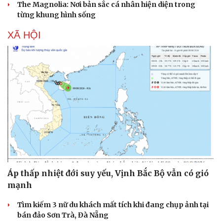
The Magnolia: Nơi bản sắc cá nhân hiện diện trong
Hạt giống tâm hồn
từng khung hình sống
XÃ HỘI
Áp thấp nhiệt đới suy yếu, Vịnh Bắc Bộ vẫn có gió
mạnh
Tìm kiếm 3 nữ du khách mất tích khi đang chụp ảnh tại
bán đảo Sơn Trà, Đà Nẵng