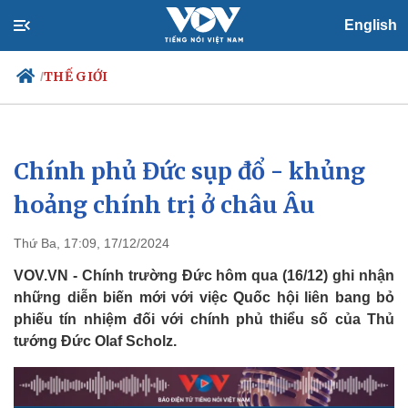
English
THẾ GIỚI
/
Chính phủ Đức sụp đổ - khủng
Chính trị
Xã hội
Đảng
Tin 24h
hoảng chính trị ở châu Âu
Tổ chức nhân sự
Dự báo thời tiết
Quốc hội
Giáo dục
Thứ Ba, 17:09, 17/12/2024
Nhận diện sự thật
Dấu ấn VOV
Việc làm
VOV.VN - Chính trường Đức hôm qua (16/12) ghi nhận
Biển đảo
những diễn biến mới với việc Quốc hội liên bang bỏ
phiếu tín nhiệm đối với chính phủ thiểu số của Thủ
tướng Đức Olaf Scholz.