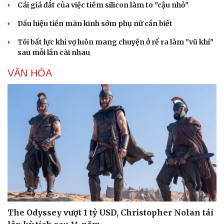
Cái giá đắt của việc tiêm silicon làm to "cậu nhỏ"
Dấu hiệu tiền mãn kinh sớm phụ nữ cần biết
Tôi bất lực khi vợ luôn mang chuyện ở rể ra làm "vũ khí"
sau mỗi lần cãi nhau
VĂN HÓA
Văn hóa
Giải trí
Sân khấu - Điện ảnh
Nghệ sĩ
Văn học
Thời trang
Âm nhạc
Sao Việt
Di sản
The Odyssey vượt 1 tỷ USD, Christopher Nolan tái