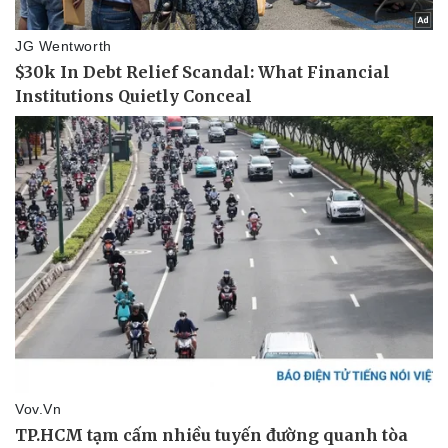
Vụ án
Vũ khí
Tin nóng
Việt Nam
Tư vấn luật
Phân tích