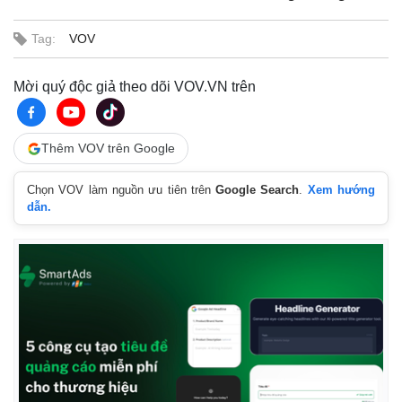
Tag:
VOV
Mời quý độc giả theo dõi VOV.VN trên
Thêm VOV trên Google
Chọn VOV làm nguồn ưu tiên trên
Google Search
.
Xem hướng
dẫn.
Kinh tế
Thị trường
Bất động sản
Giá vàng
Khởi nghiệp
Tiêu dùng
Tỷ giá
Chứng khoán