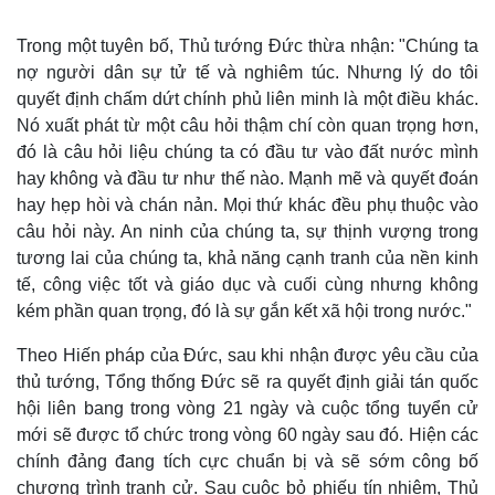
Trong một tuyên bố, Thủ tướng Đức thừa nhận: "Chúng ta
nợ người dân sự tử tế và nghiêm túc. Nhưng lý do tôi
quyết định chấm dứt chính phủ liên minh là một điều khác.
Nó xuất phát từ một câu hỏi thậm chí còn quan trọng hơn,
đó là câu hỏi liệu chúng ta có đầu tư vào đất nước mình
hay không và đầu tư như thế nào. Mạnh mẽ và quyết đoán
hay hẹp hòi và chán nản. Mọi thứ khác đều phụ thuộc vào
câu hỏi này. An ninh của chúng ta, sự thịnh vượng trong
tương lai của chúng ta, khả năng cạnh tranh của nền kinh
tế, công việc tốt và giáo dục và cuối cùng nhưng không
kém phần quan trọng, đó là sự gắn kết xã hội trong nước."
Thế giới
Multimedia
Quan sát
Video
Theo Hiến pháp của Đức, sau khi nhận được yêu cầu của
Cuộc sống đó đây
Ảnh
thủ tướng, Tổng thống Đức sẽ ra quyết định giải tán quốc
Hồ sơ
E-Magazine
hội liên bang trong vòng 21 ngày và cuộc tổng tuyển cử
Infographic
mới sẽ được tổ chức trong vòng 60 ngày sau đó. Hiện các
chính đảng đang tích cực chuẩn bị và sẽ sớm công bố
chương trình tranh cử. Sau cuộc bỏ phiếu tín nhiệm, Thủ