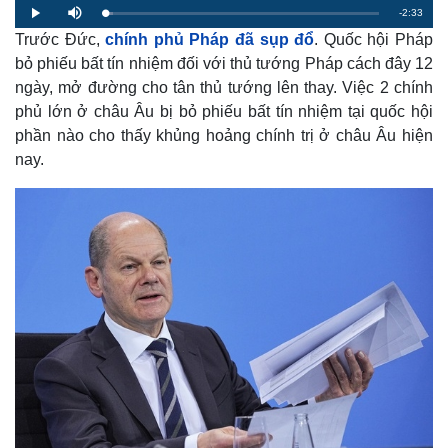
R
-
2:33
L
P
M
o
l
u
a
Trước Đức,
chính phủ Pháp đã sụp đổ
. Quốc hội Pháp
a
t
e
d
y
e
e
bỏ phiếu bất tín nhiệm đối với thủ tướng Pháp cách đây 12
d
m
:
ngày, mở đường cho tân thủ tướng lên thay. Việc 2 chính
2
.
a
8
phủ lớn ở châu Âu bị bỏ phiếu bất tín nhiệm tại quốc hội
9
%
phần nào cho thấy khủng hoảng chính trị ở châu Âu hiện
i
nay.
n
i
n
g
T
i
m
e