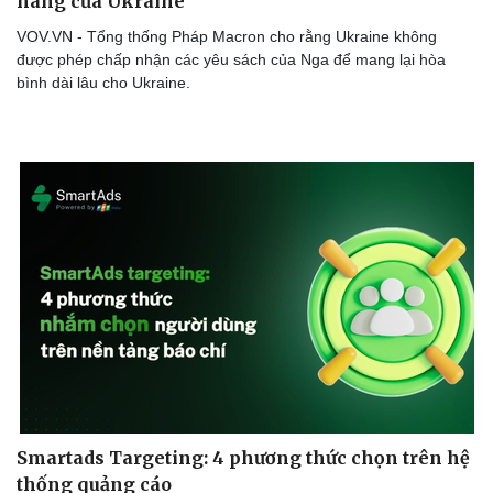
hàng của Ukraine
VOV.VN - Tổng thống Pháp Macron cho rằng Ukraine không
được phép chấp nhận các yêu sách của Nga để mang lại hòa
bình dài lâu cho Ukraine.
Doanh nghiệp
Công nghệ
Thông tin doanh nghiệp
Sành điệu
Doanh nghiệp 24h
Tin Công nghệ
Doanh nhân
Trải nghiệm
Vì cộng đồng
Chuyển đổi số
Smartads Targeting: 4 phương thức chọn trên hệ
thống quảng cáo