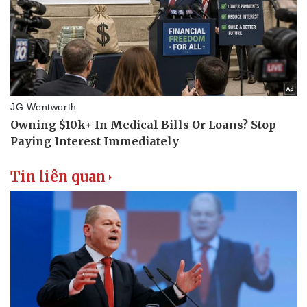
Thể thao
Ô tô - Xe máy
Bóng đá
Ô tô
Lịch thi đấu bóng đá
Xe máy
Thế giới thể thao
Tư vấn
eSports
Hậu trường
Tin liên quan