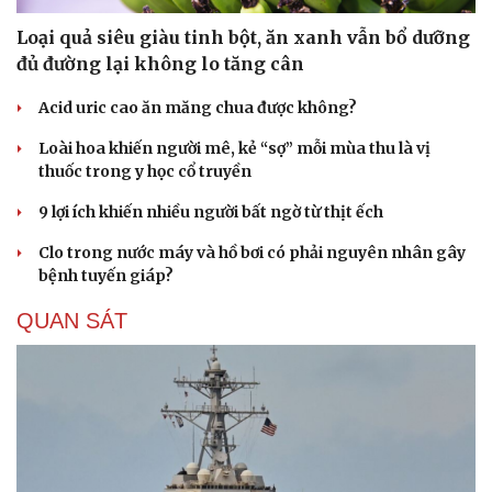
Loại quả siêu giàu tinh bột, ăn xanh vẫn bổ dưỡng
đủ đường lại không lo tăng cân
Acid uric cao ăn măng chua được không?
Loài hoa khiến người mê, kẻ “sợ” mỗi mùa thu là vị
thuốc trong y học cổ truyền
9 lợi ích khiến nhiều người bất ngờ từ thịt ếch
Clo trong nước máy và hồ bơi có phải nguyên nhân gây
bệnh tuyến giáp?
QUAN SÁT
Cải chính