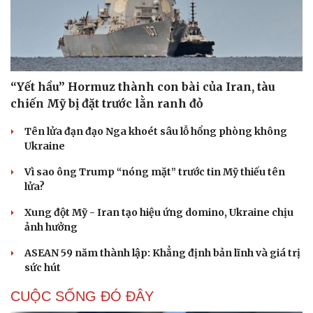
“Yết hầu” Hormuz thành con bài của Iran, tàu
chiến Mỹ bị đặt trước lằn ranh đỏ
Tên lửa đạn đạo Nga khoét sâu lỗ hổng phòng không
Ukraine
Vì sao ông Trump “nóng mặt” trước tin Mỹ thiếu tên
lửa?
Xung đột Mỹ - Iran tạo hiệu ứng domino, Ukraine chịu
ảnh hưởng
ASEAN 59 năm thành lập: Khẳng định bản lĩnh và giá trị
sức hút
CUỘC SỐNG ĐÓ ĐÂY