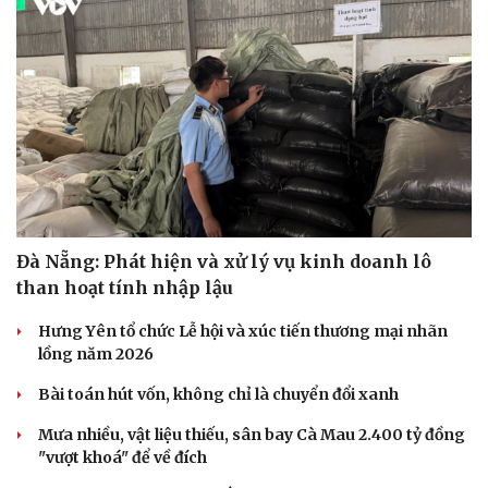
Đà Nẵng: Phát hiện và xử lý vụ kinh doanh lô
than hoạt tính nhập lậu
Hưng Yên tổ chức Lễ hội và xúc tiến thương mại nhãn
lồng năm 2026
Du lịch
Podcast
Bài toán hút vốn, không chỉ là chuyển đổi xanh
Tư vấn
Câu chuyện thời sự
Mưa nhiều, vật liệu thiếu, sân bay Cà Mau 2.400 tỷ đồng
Săn Tour
Đọc truyện đêm khuya
"vượt khoá" để về đích
check-in
Cửa sổ tình yêu
Kể chuyện cho bé