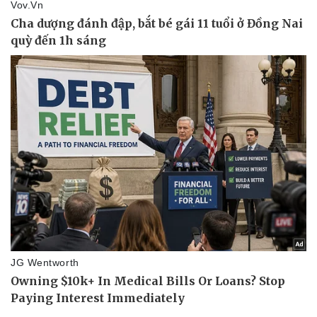
Sức khỏe
Đời sống
Dinh dưỡng - món ngon
Nhà đẹp
Cây thuốc
Blog
Sản phụ khoa
Tình yêu - Gia đình
Nhi khoa
Nam khoa
Làm đẹp - giảm cân
Phòng mạch online
Ăn sạch sống khỏe