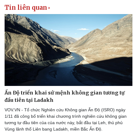
Tin liên quan
Ấn Độ triển khai sứ mệnh không gian tương tự
Văn hóa
Giải trí
đầu tiên tại Ladakh
Sân khấu - Điện ảnh
Nghệ sĩ
VOV.VN - Tổ chức Nghiên cứu Không gian Ấn Độ (ISRO) ngày
Văn học
Thời trang
1/11 đã công bố triển khai chương trình nghiên cứu không gian
Âm nhạc
Sao Việt
tương tự đầu tiên của của nước này, bắt đầu tại Leh, thủ phủ
Di sản
Vùng lãnh thổ Liên bang Ladakh, miền Bắc Ấn Độ.