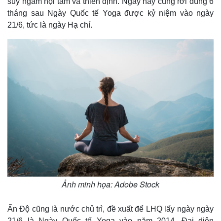
suy ngẫm nội tâm và thiền định. Ngày này cũng rơi đúng 6
tháng sau Ngày Quốc tế Yoga được kỷ niệm vào ngày
21/6, tức là ngày Hạ chí.
Thế giới
Multimedia
Ảnh minh họa: Adobe Stock
Quan sát
Video
Cuộc sống đó đây
Ảnh
Ấn Độ cũng là nước chủ trì, đề xuất để LHQ lấy ngày ngày
Hồ sơ
E-Magazine
Infographic
21/6 là Ngày Quốc tế Yoga vào năm 2014. Đại diện