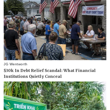
Thể thao
Ô tô - Xe máy
Bóng đá
Ô tô
Lịch thi đấu bóng đá
Xe máy
Thế giới thể thao
Tư vấn
eSports
Hậu trường