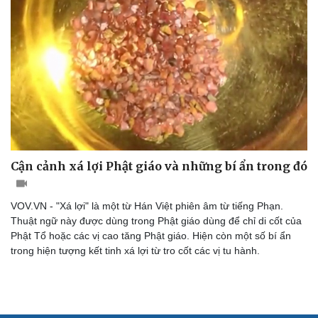
Tư vấn
Câu chuyện thời sự
Săn Tour
Đọc truyện đêm khuya
check-in
Cửa sổ tình yêu
Kể chuyện cho bé
Hạt giống tâm hồn
Cận cảnh xá lợi Phật giáo và những bí ẩn trong đó
VOV.VN - "Xá lợi" là một từ Hán Việt phiên âm từ tiếng Phạn.
Thuật ngữ này được dùng trong Phật giáo dùng để chỉ di cốt của
Phật Tổ hoặc các vị cao tăng Phật giáo. Hiện còn một số bí ẩn
trong hiện tượng kết tinh xá lợi từ tro cốt các vị tu hành.