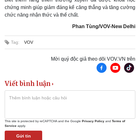
chứng minh giúp giảm đáng kể căng thẳng và tăng cường
Kinh tế
Thị trường
chức năng nhận thức và thể chất.
Bất động sản
Giá vàng
Khởi nghiệp
Tiêu dùng
Phan Tùng/VOV-New Delhi
Tỷ giá
Chứng khoán
Tag:
VOV
Giá cà phê
Mời quý độc giả theo dõi VOV.VN trên
Viết bình luận
This site is protected by reCAPTCHA and the Google
Privacy Policy
and
Terms of
Service
apply.
Gửi tin