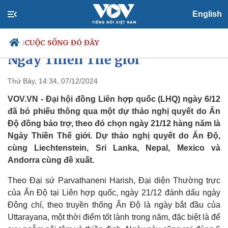
English
Đại hội đồng LHQ thông qua
Nghị quyết chọn ngày 21/12 là
CUỘC SỐNG ĐÓ ĐÂY
/
Ngày Thiền Thế giới
Thứ Bảy, 14:34, 07/12/2024
Chính trị
Xã hội
VOV.VN - Đại hội đồng Liên hợp quốc (LHQ) ngày 6/12
Đảng
Tin 24h
đã bỏ phiếu thông qua một dự thảo nghị quyết do Ấn
Tổ chức nhân sự
Dự báo thời tiết
Độ đồng bảo trợ, theo đó chọn ngày 21/12 hàng năm là
Quốc hội
Giáo dục
Ngày Thiền Thế giới. Dự thảo nghị quyết do Ấn Độ,
Nhận diện sự thật
Dấu ấn VOV
cùng Liechtenstein, Sri Lanka, Nepal, Mexico và
Việc làm
Andorra cùng đề xuất.
Biển đảo
Theo Đại sứ Parvathaneni Harish, Đại diện Thường trực
của Ấn Độ tại Liên hợp quốc, ngày 21/12 đánh dấu ngày
Đông chí, theo truyền thống Ấn Độ là ngày bắt đầu của
Uttarayana, một thời điểm tốt lành trong năm, đặc biệt là để