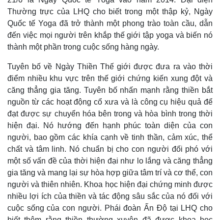
Thường trực của LHQ cho biết trong một thập kỷ, Ngày
Quốc tế Yoga đã trở thành một phong trào toàn cầu, dẫn
đến việc mọi người trên khắp thế giới tập yoga và biến nó
thành một phần trong cuộc sống hàng ngày.
Tuyên bố về Ngày Thiền Thế giới được đưa ra vào thời
điểm nhiều khu vực trên thế giới chứng kiến ​​xung đột và
căng thẳng gia tăng. Tuyên bố nhấn mạnh rằng thiền bắt
nguồn từ các hoạt động cổ xưa và là công cụ hiệu quả để
đạt được sự chuyển hóa bên trong và hòa bình trong thời
hiện đại. Nó hướng đến hạnh phúc toàn diện của con
người, bao gồm các khía cạnh về tinh thần, cảm xúc, thể
chất và tâm linh. Nó chuẩn bị cho con người đối phó với
một số vấn đề của thời hiện đại như lo lắng và căng thẳng
gia tăng và mang lại sự hòa hợp giữa tâm trí và cơ thể, con
người và thiên nhiên. Khoa học hiện đại chứng minh được
nhiều lợi ích của thiền và tác động sâu sắc của nó đối với
cuộc sống của con người. Phái đoàn Ấn Độ tại LHQ cho
biết thêm rằng thiền thường xuyên đã được khoa học