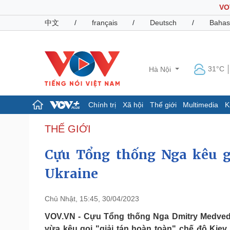
VO
中文
/
français
/
Deutsch
/
Bahas
31°C
Hà Nội
Chính trị
Xã hội
Thế giới
Multimedia
K
Chính trị
Xã hội
THẾ GIỚI
Đảng
Tin 24h
Cựu Tổng thống Nga kêu gọ
Tổ chức nhân sự
Dự báo thời tiết
Quốc hội
Giáo dục
Ukraine
Nhận diện sự thật
Dấu ấn VOV
Việc làm
Biển đảo
Chủ Nhật, 15:45, 30/04/2023
Pháp luật
Quân sự - Quốc phòng
VOV.VN - Cựu Tổng thống Nga Dmitry Medvede
Vụ án
Vũ khí
vừa kêu gọi "giải tán hoàn toàn" chế độ Kie