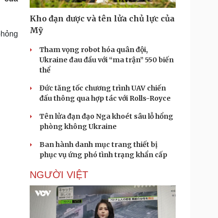
Doanh nghiệp 24h
Tin Công nghệ
Doanh nhân
Trải nghiệm
Kho đạn dược và tên lửa chủ lực của
ì cộng đồng
Chuyển đổi số
Mỹ
phỏng
Tham vọng robot hóa quân đội,
u lịch
Podcast
Ukraine đau đầu với “ma trận” 550 biến
Tư vấn
Câu chuyện thời sự
thể
Săn Tour
Đọc truyện đêm khuya
heck-in
Cửa sổ tình yêu
Đức tăng tốc chương trình UAV chiến
Kể chuyện cho bé
đấu thông qua hợp tác với Rolls-Royce
Hạt giống tâm hồn
Tên lửa đạn đạo Nga khoét sâu lỗ hổng
phòng không Ukraine
Ban hành danh mục trang thiết bị
phục vụ ứng phó tình trạng khẩn cấp
NGƯỜI VIỆT