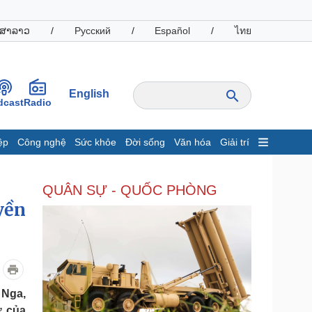
ສາລາວ
/
Русский
/
Español
/
ไทย
English
dcast
Radio
ệp
Công nghệ
Sức khỏe
Đời sống
Văn hóa
Giải trí
inh tế
Thị trường
QUÂN SỰ - QUỐC PHÒNG
ất động sản
Giá vàng
yền
hởi nghiệp
Tiêu dùng
Tỷ giá
Chứng khoán
Giá cà phê
oanh nghiệp
Công nghệ
 Nga,
hông tin doanh nghiệp
Sành điệu
ự của