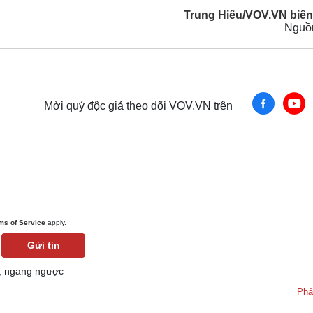
Trung Hiếu/VOV.VN biên
Nguồ
Mời quý độc giả theo dõi VOV.VN trên
ms of Service
apply.
Gửi tin
n, ngang ngược
Phả