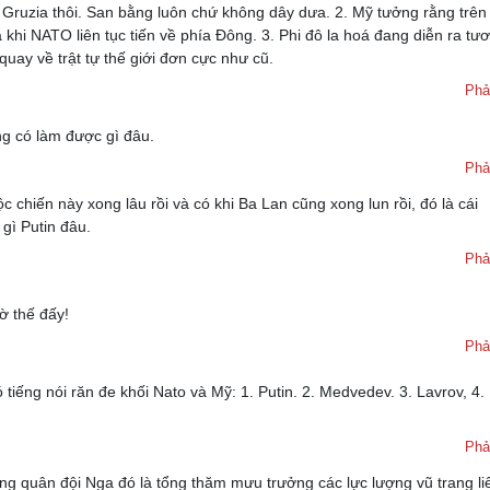
ư Gruzia thôi. San bằng luôn chứ không dây dưa. 2. Mỹ tưởng rằng trên
hi NATO liên tục tiến về phía Đông. 3. Phi đô la hoá đang diễn ra tư
quay về trật tự thế giới đơn cực như cũ.
Phả
ng có làm được gì đâu.
Phả
hiến này xong lâu rồi và có khi Ba Lan cũng xong lun rồi, đó là cái
gì Putin đâu.
Phả
ờ thế đấy!
Phả
ếng nói răn đe khối Nato và Mỹ: 1. Putin. 2. Medvedev. 3. Lavrov, 4.
Phả
g quân đội Nga đó là tổng thăm mưu trưởng các lực lượng vũ trang li