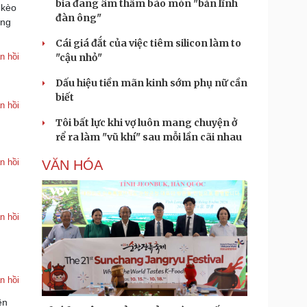
bia đang âm thầm bào mòn "bản lĩnh
 kèo
đàn ông"
ơng
Cái giá đắt của việc tiêm silicon làm to
n hồi
"cậu nhỏ"
Dấu hiệu tiền mãn kinh sớm phụ nữ cần
biết
n hồi
Tôi bất lực khi vợ luôn mang chuyện ở
rể ra làm "vũ khí" sau mỗi lần cãi nhau
n hồi
VĂN HÓA
n hồi
n hồi
ên