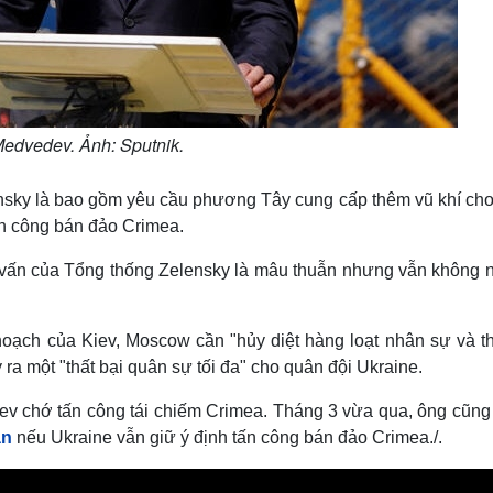
edvedev. Ảnh: Sputnik.
nsky là bao gồm yêu cầu phương Tây cung cấp thêm vũ khí cho
n công bán đảo Crimea.
 vấn của Tổng thống Zelensky là mâu thuẫn nhưng vẫn không n
ạch của Kiev, Moscow cần "hủy diệt hàng loạt nhân sự và thi
ra một "thất bại quân sự tối đa" cho quân đội Ukraine.
ev chớ tấn công tái chiếm Crimea. Tháng 3 vừa qua, ông cũng
ân
nếu Ukraine vẫn giữ ý định tấn công bán đảo Crimea./.