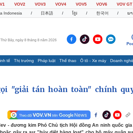
V1
VOV2
VOV3
VOV4
VOV5
VOV6
VOV GT
a Indonesia
/
日本語
/
ខ្មែរ
/
한국어
/
ພາ
Thứ Bảy, ngày 8 tháng 8 năm 2026
Po
inh tế
Thị trường
Pháp luật
Thể thao
Ô tô - Xe máy
Doanh nghi
Thế giới
Multimedia
K
Quan sát
Video
B
i "giải tán hoàn toàn" chính qu
Cuộc sống đó đây
Ảnh
K
Hồ sơ
E-Magazine
Infographic
Thể thao
Ô tô - Xe máy
D
v - đương kim Phó Chủ tịch Hội đồng An ninh quốc gia
Bóng đá
Ô tô
T
v hoặc gây ra sự "hủy diệt hàng loạt" cho bộ máy quân s