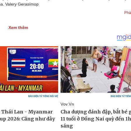
na. Valery Gerasímop
Phả
Xem thêm