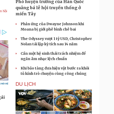
Phó huyện trưởng của Hàn Quốc
quảng bá lễ hội truyền thống ở
n hồi
miền Tây
Phản ứng của Dwayne Johnson khi
Moana bị giới phê bình chê bai
The Odyssey vượt 1 tỷ USD, Christopher
Nolan tái lập kỳ tích sau 14 năm
Cần một hệ sinh thái trách nhiệm để
ngăn âm nhạc lệch chuẩn
Khi bảo tàng đưa hiện vật bước ra khỏi
tủ kính trò chuyện cùng công chúng
DU LỊCH