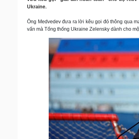
Tin nóng
Việt Nam
Ukraine.
Tư vấn luật
Phân tích
Ông Medvedev đưa ra lời kêu gọi đó thông qua mạ
vấn mà Tổng thống Ukraine Zelensky dành cho một
Sức khỏe
Đời sống
Dinh dưỡng - món ngon
Nhà đẹp
Cây thuốc
Blog
Sản phụ khoa
Tình yêu - Gia đình
Nhi khoa
Nam khoa
Làm đẹp - giảm cân
Phòng mạch online
Ăn sạch sống khỏe
Cải chính