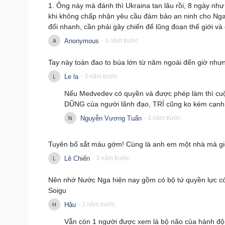
1. Ông này mà đánh thì Ukraina tan lâu rồi, 8 ngày nh
khi không chấp nhận yêu cầu đảm bảo an ninh cho Nga k
đối nhanh, cần phải gây chiến để lũng đoạn thế giới và 
Anonymous
- 3 năm trước
Tay này toàn đao to búa lớn từ năm ngoái đến giờ như
Le la
- 3 năm trước
Nếu Medvedev có quyền và được phép làm thì cuộc c
DŨNG của người lãnh đạo, TRÍ cũng ko kém cạnh 
Nguyễn Vương Tuấn
- 3 năm trước
Tuyên bố sắt máu gớm! Cùng là anh em một nhà mà gi
Lê Chiến
- 3 năm trước
Nên nhớ Nước Nga hiện nay gồm có bộ tứ quyền lực có ti
Soigu
Hậu
- 3 năm trước
Vẫn còn 1 người được xem là bộ não của hành độn