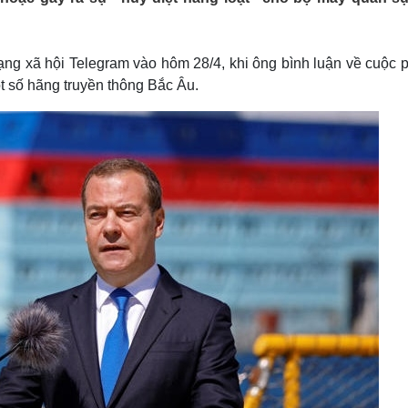
Lịch thi đấu bóng đá
Xe máy
Thế giới thể thao
Tư vấn
eSports
V
ng xã hội Telegram vào hôm 28/4, khi ông bình luận về cuộc 
Hậu trường
 số hãng truyền thông Bắc Âu.
Văn hóa
Giải trí
D
Sân khấu - Điện ảnh
Nghệ sĩ
Văn học
Thời trang
Âm nhạc
Sao Việt
c
Di sản