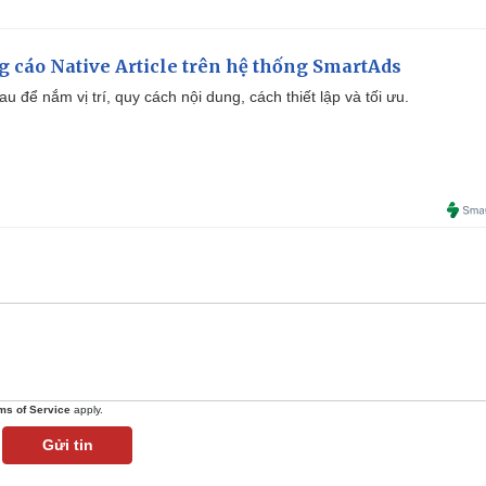
 cáo Native Article trên hệ thống SmartAds
u để nắm vị trí, quy cách nội dung, cách thiết lập và tối ưu.
ms of Service
apply.
Gửi tin