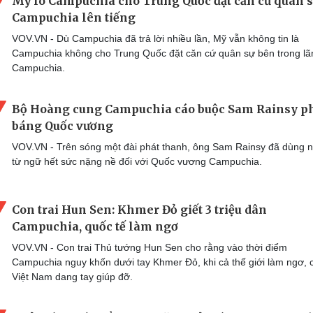
Mỹ lo Campuchia cho Trung Quốc đặt căn cứ quân s
Campuchia lên tiếng
VOV.VN - Dù Campuchia đã trả lời nhiều lần, Mỹ vẫn không tin là
Campuchia không cho Trung Quốc đặt căn cứ quân sự bên trong lã
Campuchia.
Bộ Hoàng cung Campuchia cáo buộc Sam Rainsy p
báng Quốc vương
VOV.VN - Trên sóng một đài phát thanh, ông Sam Rainsy đã dùng 
từ ngữ hết sức nặng nề đối với Quốc vương Campuchia.
Con trai Hun Sen: Khmer Đỏ giết 3 triệu dân
Campuchia, quốc tế làm ngơ
VOV.VN - Con trai Thủ tướng Hun Sen cho rằng vào thời điểm
Campuchia nguy khốn dưới tay Khmer Đỏ, khi cả thế giới làm ngơ, c
Việt Nam dang tay giúp đỡ.