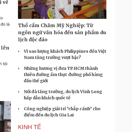
i về
ển
đó là
Thổ cẩm Chăm Mỹ Nghiệp: Từ
ngôn ngữ văn hóa đến sản phẩm du
lịch độc đáo
 lên
Vì sao lượng khách Philippines đến Việt
Nam tăng trưởng vượt bậc?
 tội
Những hương vị đưa TP.HCM thành
thiên đường ẩm thực đường phố hàng
đầu thế giới
Nối đà tăng trưởng, du lịch Vĩnh Long
hấp dẫn khách quốc tế
Công nghiệp giải trí "chắp cánh" cho
điểm đến du lịch Gia Lai
KINH TẾ