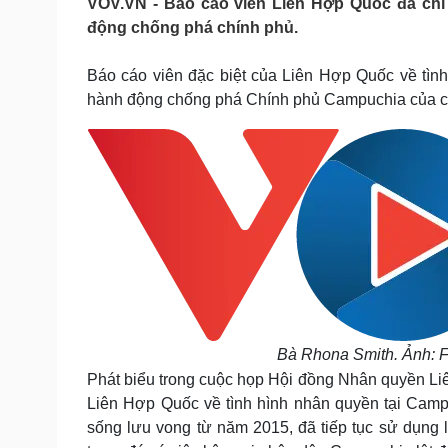
VOV.VN - Báo cáo viên Liên Hợp Quốc đã chỉ 
Tin nóng
Việt Nam
động chống phá chính phủ.
Tư vấn luật
Phân tích
Báo cáo viên đặc biệt của Liên Hợp Quốc về tình
hành động chống phá Chính phủ Campuchia của cự
Sức khỏe
Đời sống
Dinh dưỡng - món ngon
Nhà đẹp
Cây thuốc
Blog
Sản phụ khoa
Tình yêu - Gia đình
Nhi khoa
Nam khoa
Làm đẹp - giảm cân
Phòng mạch online
Ăn sạch sống khỏe
Cải chính
Bà Rhona Smith. Ảnh: 
Phát biểu trong cuộc họp Hội đồng Nhân quyền Li
Liên Hợp Quốc về tình hình nhân quyền tại Cam
sống lưu vong từ năm 2015, đã tiếp tục sử dụng 