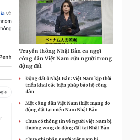
ia
và
Phnom
thông
Truyền thông Nhật Bản ca ngợi
 Penh
công dân Việt Nam cứu người trong
động đất
Động đất ở Nhật Bản: Việt Nam kịp thời
triển khai các biện pháp bảo hộ công
dân
gle
Một công dân Việt Nam thiệt mạng do
động đất tại miền Nam Nhật Bản
í.
Chưa có thông tin về người Việt Nam bị
thương vong do động đất tại Nhật Bản
Chưa ghi nhận người Việt Nam bị