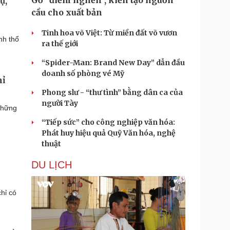
Gỡ "điểm nghẽn", kiến tạo nguồn
ự,
cầu cho xuất bản
Tinh hoa võ Việt: Từ miền đất võ vươn
nh thổ
ra thế giới
“Spider-Man: Brand New Day” dẫn đầu
doanh số phòng vé Mỹ
hỉ
Phong slư - “thư tình” bằng dân ca của
người Tày
những
“Tiếp sức” cho công nghiệp văn hóa:
Phát huy hiệu quả Quỹ Văn hóa, nghệ
thuật
DU LỊCH
hỉ có