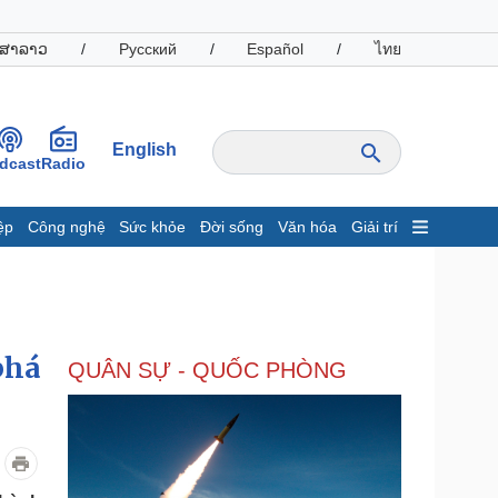
ສາລາວ
/
Русский
/
Español
/
ไทย
English
dcast
Radio
ệp
Công nghệ
Sức khỏe
Đời sống
Văn hóa
Giải trí
inh tế
Thị trường
ất động sản
Giá vàng
hởi nghiệp
Tiêu dùng
Tỷ giá
phá
QUÂN SỰ - QUỐC PHÒNG
Chứng khoán
Giá cà phê
oanh nghiệp
Công nghệ
hông tin doanh nghiệp
Sành điệu