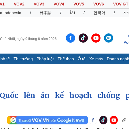
V1
VOV2
VOV3
VOV4
VOV5
VOV6
VOV GT
a Indonesia
/
日本語
/
ខ្មែរ
/
한국어
/
ພາ
Chủ Nhật, ngày 9 tháng 8 năm 2026
Po
inh tế
Thị trường
Pháp luật
Thể thao
Ô tô - Xe máy
Doanh nghi
Thế giới
Multimedia
K
Quan sát
Video
B
Cuộc sống đó đây
Ảnh
K
Hồ sơ
E-Magazine
 Quốc lên án kế hoạch chống 
Infographic
Thể thao
Ô tô - Xe máy
D
Bóng đá
Ô tô
T