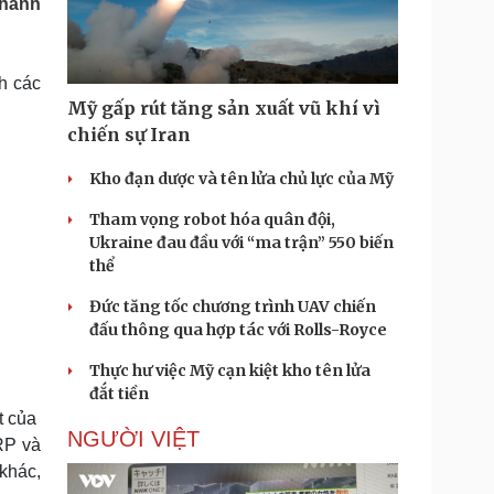
 hành
Doanh nghiệp 24h
Tin Công nghệ
Doanh nhân
Trải nghiệm
ì cộng đồng
Chuyển đổi số
h các
Mỹ gấp rút tăng sản xuất vũ khí vì
u lịch
Podcast
chiến sự Iran
Tư vấn
Câu chuyện thời sự
Săn Tour
Đọc truyện đêm khuya
Kho đạn dược và tên lửa chủ lực của Mỹ
heck-in
Cửa sổ tình yêu
Tham vọng robot hóa quân đội,
Kể chuyện cho bé
Ukraine đau đầu với “ma trận” 550 biến
Hạt giống tâm hồn
thể
Đức tăng tốc chương trình UAV chiến
đấu thông qua hợp tác với Rolls-Royce
Thực hư việc Mỹ cạn kiệt kho tên lửa
đắt tiền
t của
NGƯỜI VIỆT
RP và
khác,