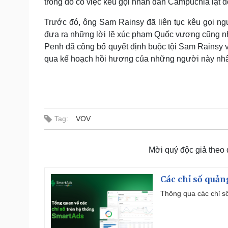
trong đó có việc kêu gọi nhân dân Campuchia lật đ
Trước đó, ông Sam Rainsy đã liên tục kêu gọi ng
đưa ra những lời lẽ xúc phạm Quốc vương cũng n
Penh đã công bố quyết định buộc tội Sam Rainsy
qua kế hoạch hồi hương của những người này nhân
Tag:
VOV
Mời quý độc giả theo
Các chỉ số quản
Thông qua các chỉ số