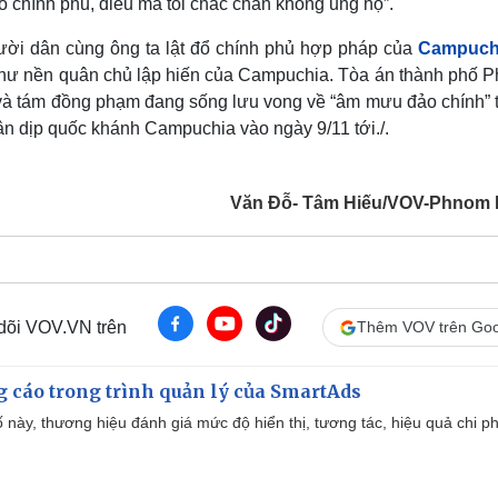
ổ chính phủ, điều mà tôi chắc chắn không ủng hộ”.
ười dân cùng ông ta lật đổ chính phủ hợp pháp của
Campuch
hư nền quân chủ lập hiến của Campuchia. Tòa án thành phố 
 và tám đồng phạm đang sống lưu vong về “âm mưu đảo chính” 
 dịp quốc khánh Campuchia vào ngày 9/11 tới./.
Văn Đỗ- Tâm Hiếu/VOV-Phnom
 dõi VOV.VN trên
Thêm VOV trên Goo
g cáo trong trình quản lý của SmartAds
 này, thương hiệu đánh giá mức độ hiển thị, tương tác, hiệu quả chi ph