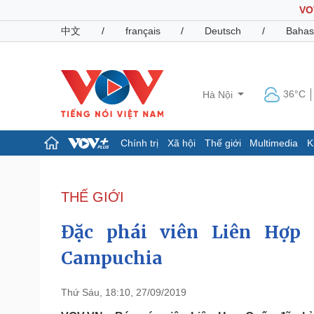
VO
中文
/
français
/
Deutsch
/
Bahas
36°C
Hà Nội
Chính trị
Xã hội
Thế giới
Multimedia
K
Chính trị
Xã hội
Đảng
Tin 24h
THẾ GIỚI
Tổ chức nhân sự
Dự báo thời tiết
Quốc hội
Giáo dục
Đặc phái viên Liên Hợp
Nhận diện sự thật
Dấu ấn VOV
Việc làm
Campuchia
Biển đảo
Pháp luật
Quân sự - Quốc phòng
Thứ Sáu, 18:10, 27/09/2019
Vụ án
Vũ khí