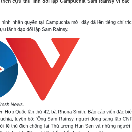
trích cựu thủ lĩnh đối lập Campuchia Sam Rainsy vì các
Lịch thi đấu bóng đá
Xe máy
Thế giới thể thao
Tư vấn
eSports
V
Hậu trường
 hình nhân quyền tại Campuchia mới đây đã lên tiếng chỉ tríc
u lãnh đạo đối lập Sam Rainsy.
Văn hóa
Giải trí
D
Sân khấu - Điện ảnh
Nghệ sĩ
Văn học
Thời trang
Âm nhạc
Sao Việt
c
Di sản
Fresh News.
ên Hợp Quốc lần thứ 42, bà Rhona Smith, Báo cáo viên đặc biệ
puchia, tuyên bố: “Ông Sam Rainsy, người đồng sáng lập CN
lời lẽ thù địch chống lại Thủ tướng Hun Sen và những người 