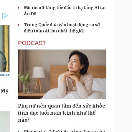
Microsoft tăng tốc đầu tư hạ tầng AI tại
Ấn Độ
Trung Quốc đưa vào hoạt động cơ sở
điện toán AI lớn nhất thế giới
PODCAST
Phụ nữ nên quan tâm đến sức khỏe
tình dục tuổi mãn kinh như thế
nào?
Phong slư - “thư tình” bằng dân ca của