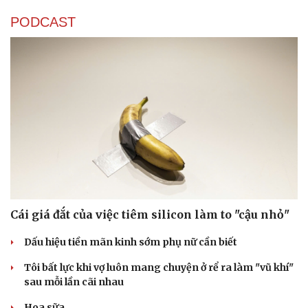
PODCAST
Cái giá đắt của việc tiêm silicon làm to "cậu nhỏ"
Dấu hiệu tiền mãn kinh sớm phụ nữ cần biết
Tôi bất lực khi vợ luôn mang chuyện ở rể ra làm "vũ khí"
sau mỗi lần cãi nhau
Hoa sữa