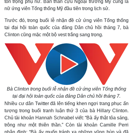
tôn trọng phụ nữ. Bản thân cựu Ngoại trưởng Mỹ cũng là
nữ ứng viên Tổng thống Mỹ đầu tiên trong lịch sử.
Trước đó, trong buổi lễ nhận đề cử ứng viên Tổng thống
tại đại hội toàn quốc của đảng Dân chủ hồi tháng 7, bà
Clinton cũng mặc một bộ vest trắng sang trọng.
Thế giới
Multimedia
Bà Clinton trong buổi lễ nhận đề cử ứng viên Tổng thống
Quan sát
Video
tại đại hội toàn quốc của đảng Dân chủ hồi tháng 7.
Cuộc sống đó đây
Ảnh
Nhiều cư dân Twitter đã lên tiếng khen ngợi trang phục ấn
Hồ sơ
E-Magazine
tượng trong buổi tranh luận thứ 3 của bà Hillary Clinton.
Infographic
Chủ tài khoản Hannah Schnabel viết: “Bà ấy thật tỏa sáng,
trông như một thiên thần.” Còn tài khoản Camille Perri
nhận định: “Bà ấy muốn tránh xa những vũng bùn và đã