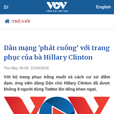
English
THẾ GIỚI
/
Dân mạng 'phát cuồng' với trang
Chính trị
Xã hội
Đảng
Tin 24h
phục của bà Hillary Clinton
Tổ chức nhân sự
Dự báo thời tiết
Quốc hội
Giáo dục
Thứ Bảy, 06:00, 22/10/2016
Nhận diện sự thật
Dấu ấn VOV
Việc làm
Với bộ trang phục trắng muốt và cách cư xử điềm
Biển đảo
đạm, ứng viên đảng Dân chủ Hillary Clinton đã được
không ít người dùng Twitter lên tiếng khen ngợi,