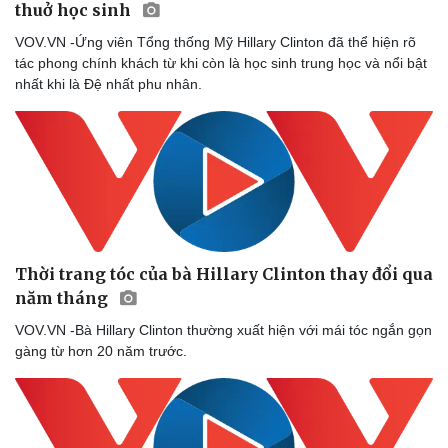
thuở học sinh
Thể thao
Ô tô - Xe máy
Bóng đá
Ô tô
VOV.VN -Ứng viên Tổng thống Mỹ Hillary Clinton đã thể hiện rõ
Lịch thi đấu bóng đá
Xe máy
tác phong chính khách từ khi còn là học sinh trung học và nổi bật
Thế giới thể thao
Tư vấn
nhất khi là Đệ nhất phu nhân.
eSports
Hậu trường
Thời trang tóc của bà Hillary Clinton thay đổi qua
năm tháng
VOV.VN -Bà Hillary Clinton thường xuất hiện với mái tóc ngắn gọn
gàng từ hơn 20 năm trước.