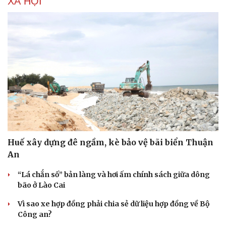
XÃ HỘI
Huế xây dựng đê ngầm, kè bảo vệ bãi biển Thuận
An
“Lá chắn số” bản làng và hơi ấm chính sách giữa dông
Du lịch
Podcast
bão ở Lào Cai
Tư vấn
Câu chuyện thời sự
Săn Tour
Đọc truyện đêm khuya
Vì sao xe hợp đồng phải chia sẻ dữ liệu hợp đồng về Bộ
check-in
Cửa sổ tình yêu
Công an?
Kể chuyện cho bé