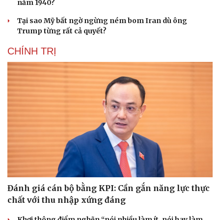
năm 1940?
Tại sao Mỹ bất ngờ ngừng ném bom Iran dù ông
Trump từng rất cả quyết?
CHÍNH TRỊ
Đánh giá cán bộ bằng KPI: Cần gắn năng lực thực
chất với thu nhập xứng đáng
Khơi thông điểm nghẽn “nói nhiều làm ít, nói hay làm