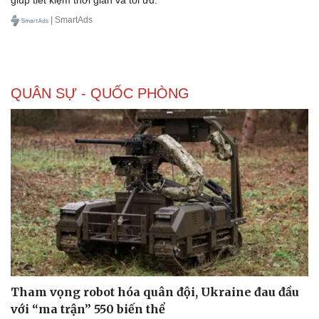
| SmartAds
Doanh nghiệp
Công nghệ
Thông tin doanh nghiệp
Sành điệu
QUÂN SỰ - QUỐC PHÒNG
Doanh nghiệp 24h
Tin Công nghệ
Doanh nhân
Trải nghiệm
Vì cộng đồng
Chuyển đổi số
Tham vọng robot hóa quân đội, Ukraine đau đầu
với “ma trận” 550 biến thể