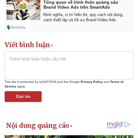
Tổng quan về hình thức quảng cáo
Brand Video Ads trên SmartAds
Định nghĩa, vị trí hiển thị, quy cách nội dung,
cách thiết lập và tối ưu Brand Video Ads.
Viết bình luận
This site is protected by reCAPTCHA and the Google
Privacy Policy
and
Terms of
Service
apply.
Gửi tin
Kinh tế
Thị trường
Bất động sản
Giá vàng
Khởi nghiệp
Tiêu dùng
Tỷ giá
Chứng khoán