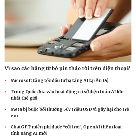
Sức khỏe
Đời sống
Dinh dưỡng - món ngon
Nhà đẹp
Cây thuốc
Blog
Sản phụ khoa
Tình yêu - Gia đình
Vì sao các hãng từ bỏ pin tháo rời trên điện thoại?
Nhi khoa
Nam khoa
Microsoft tăng tốc đầu tư hạ tầng AI tại Ấn Độ
Làm đẹp - giảm cân
Trung Quốc đưa vào hoạt động cơ sở điện toán AI lớn
Phòng mạch online
nhất thế giới
Ăn sạch sống khỏe
Meta bị buộc bồi thường 567 triệu USD vì gây hại cho trẻ
em
ChatGPT miễn phí được “cởi trói”, OpenAI thêm loạt
tính năng AI mới