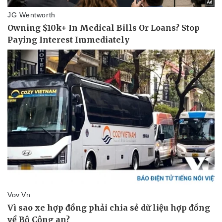
Vụ án
Vũ khí
Tin nóng
Việt Nam
Tư vấn luật
Phân tích