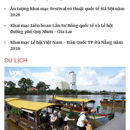
Ấn tượng khai mạc Festival võ thuật quốc tế Hà Nội năm
2026
Khai mạc Liên hoan Lân Sư Rồng quốc tế và Lễ hội
đường phố Quy Nhơn - Gia Lai
Khai mạc Lễ hội Việt Nam - Hàn Quốc TP Đà Nẵng năm
2026
DU LỊCH
Văn hóa
Giải trí
Sân khấu - Điện ảnh
Nghệ sĩ
Văn học
Thời trang
Âm nhạc
Sao Việt
Di sản