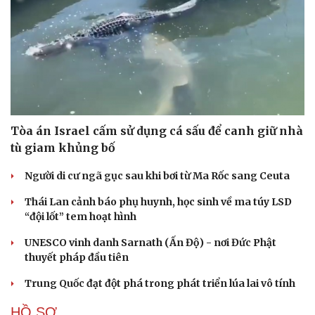
Tòa án Israel cấm sử dụng cá sấu để canh giữ nhà
tù giam khủng bố
Người di cư ngã gục sau khi bơi từ Ma Rốc sang Ceuta
Thái Lan cảnh báo phụ huynh, học sinh về ma túy LSD
“đội lốt” tem hoạt hình
UNESCO vinh danh Sarnath (Ấn Độ) - nơi Đức Phật
thuyết pháp đầu tiên
Trung Quốc đạt đột phá trong phát triển lúa lai vô tính
HỒ SƠ