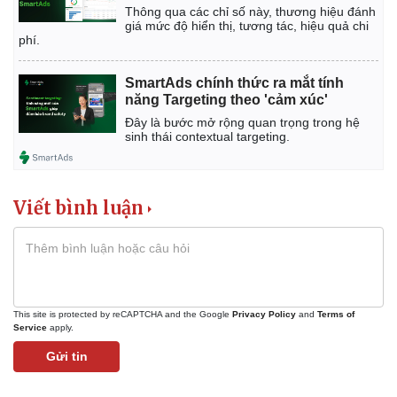
Thông qua các chỉ số này, thương hiệu đánh
giá mức độ hiển thị, tương tác, hiệu quả chi
phí.
SmartAds chính thức ra mắt tính
năng Targeting theo 'cảm xúc'
Đây là bước mở rộng quan trọng trong hệ
sinh thái contextual targeting.
Viết bình luận
Kinh tế
Thị trường
This site is protected by reCAPTCHA and the Google
Privacy Policy
and
Terms of
Service
apply.
Bất động sản
Giá vàng
Khởi nghiệp
Tiêu dùng
Gửi tin
Tỷ giá
Chứng khoán