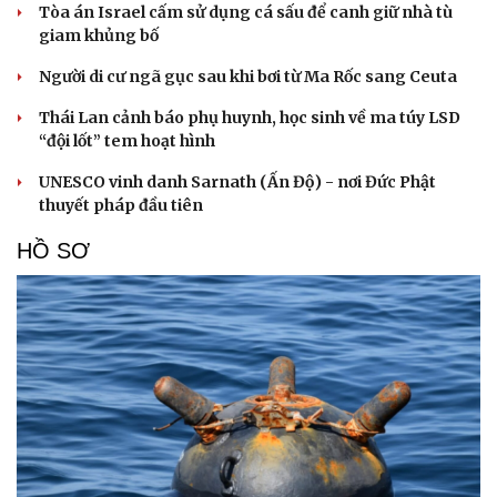
Tòa án Israel cấm sử dụng cá sấu để canh giữ nhà tù
giam khủng bố
Người di cư ngã gục sau khi bơi từ Ma Rốc sang Ceuta
Thái Lan cảnh báo phụ huynh, học sinh về ma túy LSD
“đội lốt” tem hoạt hình
UNESCO vinh danh Sarnath (Ấn Độ) - nơi Đức Phật
thuyết pháp đầu tiên
HỒ SƠ