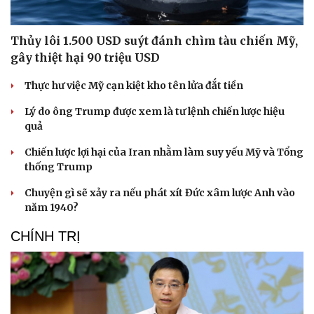
Thủy lôi 1.500 USD suýt đánh chìm tàu chiến Mỹ,
gây thiệt hại 90 triệu USD
Thực hư việc Mỹ cạn kiệt kho tên lửa đắt tiền
Lý do ông Trump được xem là tư lệnh chiến lược hiệu
quả
Chiến lược lợi hại của Iran nhằm làm suy yếu Mỹ và Tổng
thống Trump
Chuyện gì sẽ xảy ra nếu phát xít Đức xâm lược Anh vào
năm 1940?
CHÍNH TRỊ