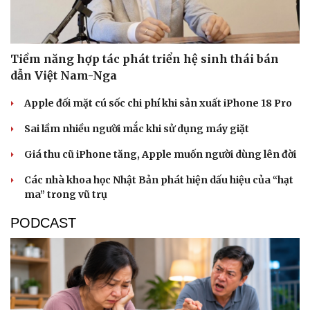
Tiềm năng hợp tác phát triển hệ sinh thái bán
dẫn Việt Nam-Nga
Apple đối mặt cú sốc chi phí khi sản xuất iPhone 18 Pro
Sức khỏe
Đời sống
Dinh dưỡng - món ngon
Nhà đẹp
Sai lầm nhiều người mắc khi sử dụng máy giặt
Cây thuốc
Blog
Sản phụ khoa
Tình yêu - Gia đình
Giá thu cũ iPhone tăng, Apple muốn người dùng lên đời
Nhi khoa
Các nhà khoa học Nhật Bản phát hiện dấu hiệu của “hạt
Nam khoa
ma” trong vũ trụ
Làm đẹp - giảm cân
Phòng mạch online
PODCAST
Ăn sạch sống khỏe