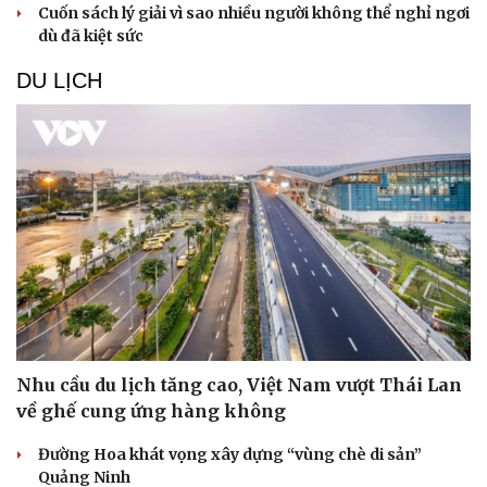
Cuốn sách lý giải vì sao nhiều người không thể nghỉ ngơi
dù đã kiệt sức
DU LỊCH
Văn hóa
Giải trí
Sân khấu - Điện ảnh
Nghệ sĩ
Văn học
Thời trang
Nhu cầu du lịch tăng cao, Việt Nam vượt Thái Lan
Âm nhạc
Sao Việt
về ghế cung ứng hàng không
Di sản
Đường Hoa khát vọng xây dựng “vùng chè di sản”
Quảng Ninh