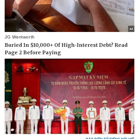
Vụ án
Vũ khí
Tin nóng
Việt Nam
Tư vấn luật
Phân tích