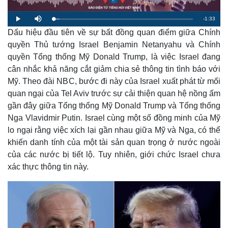
R
-
1:33
L
P
M
o
l
u
a
Dấu hiệu đầu tiên về sự bất đồng quan điểm giữa Chính
a
t
e
d
y
e
e
quyền Thủ tướng Israel Benjamin Netanyahu và Chính
d
m
:
quyền Tổng thống Mỹ Donald Trump, là việc Israel đang
4
.
a
4
cân nhắc khả năng cắt giảm chia sẻ thông tin tình báo với
0
%
Mỹ. Theo đài NBC, bước đi này của Israel xuất phát từ mối
i
quan ngại của Tel Aviv trước sự cải thiện quan hệ nồng ấm
n
gần đây giữa Tổng thống Mỹ Donald Trump và Tổng thống
i
Nga Vlavidmir Putin. Israel cùng một số đồng minh của Mỹ
n
lo ngại rằng việc xích lại gần nhau giữa Mỹ và Nga, có thể
khiến danh tính của một tài sản quan trọng ở nước ngoài
g
của các nước bị tiết lộ. Tuy nhiên, giới chức Israel chưa
T
xác thực thông tin này.
i
m
e