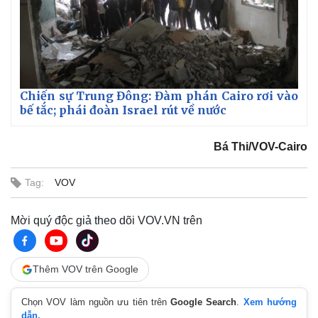
Chiến sự Trung Đông: Đàm phán Cairo rơi vào
bế tắc; phái đoàn Israel rút về nước
Bá Thi/VOV-Cairo
Tag:
VOV
Mời quý độc giả theo dõi VOV.VN trên
Thêm VOV trên Google
Chọn VOV làm nguồn ưu tiên trên
Google Search
.
Xem hướng
dẫn.