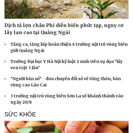
Dịch tả lợn châu Phi diễn biến phức tạp, nguy cơ
lây lan cao tại Quảng Ngãi
Tăng ca, tăng kíp hoàn thiện 4 trường nội trú vùng biên
giới Quảng Ngãi
Trường Đại học Y Hà Nội kỷ luật 2 sinh viên vụ dọa “lấy
ven trật 3 lần”
"Người bản số" - đưa chuyển đổi số về từng thôn, bản
vùng cao Lào Cai
3 trường nội trú vùng biên Sơn La sẽ khánh thành vào
ngày 20/8
Du lịch
Podcast
Tư vấn
Câu chuyện thời sự
SỨC KHỎE
Săn Tour
Đọc truyện đêm khuya
check-in
Cửa sổ tình yêu
Kể chuyện cho bé