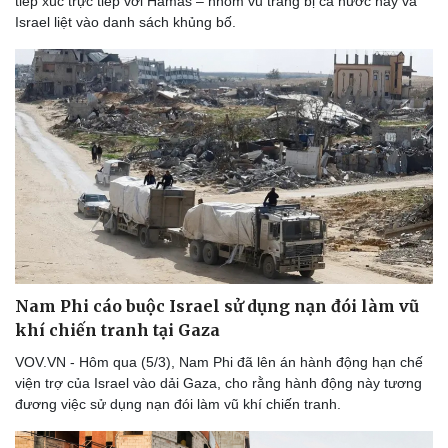
tiếp xúc trực tiếp với Hamas – nhóm vũ trang bị cả nước này và
Thể thao
Ô tô - Xe máy
Israel liệt vào danh sách khủng bố.
Bóng đá
Ô tô
Lịch thi đấu bóng đá
Xe máy
Thế giới thể thao
Tư vấn
eSports
Hậu trường
Nam Phi cáo buộc Israel sử dụng nạn đói làm vũ
khí chiến tranh tại Gaza
VOV.VN - Hôm qua (5/3), Nam Phi đã lên án hành động hạn chế
viện trợ của Israel vào dải Gaza, cho rằng hành động này tương
đương việc sử dụng nạn đói làm vũ khí chiến tranh.