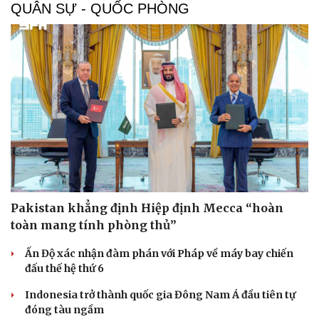
QUÂN SỰ - QUỐC PHÒNG
Doanh nghiệp
Công nghệ
Thông tin doanh nghiệp
Sành điệu
Doanh nghiệp 24h
Tin Công nghệ
Doanh nhân
Trải nghiệm
Vì cộng đồng
Chuyển đổi số
Pakistan khẳng định Hiệp định Mecca “hoàn
toàn mang tính phòng thủ”
Ấn Độ xác nhận đàm phán với Pháp về máy bay chiến
đấu thế hệ thứ 6
Indonesia trở thành quốc gia Đông Nam Á đầu tiên tự
đóng tàu ngầm