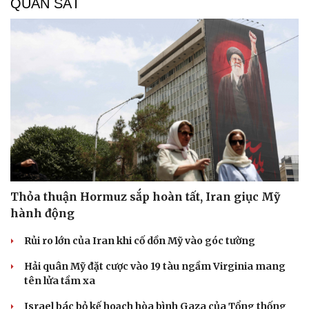
QUAN SÁT
Thỏa thuận Hormuz sắp hoàn tất, Iran giục Mỹ
hành động
Rủi ro lớn của Iran khi cố dồn Mỹ vào góc tường
Hải quân Mỹ đặt cược vào 19 tàu ngầm Virginia mang
tên lửa tầm xa
Israel bác bỏ kế hoạch hòa bình Gaza của Tổng thống