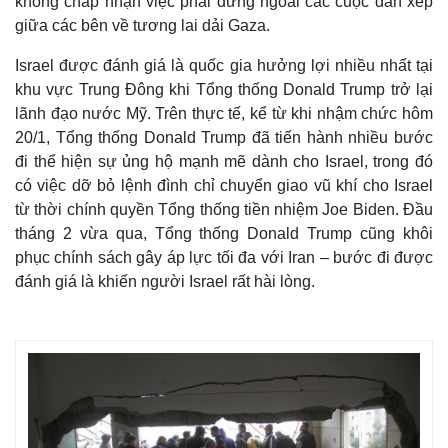
không chấp nhận việc phải đứng ngoài các cuộc dàn xếp
giữa các bên về tương lai dải Gaza.
Israel được đánh giá là quốc gia hưởng lợi nhiều nhất tại
khu vực Trung Đông khi Tổng thống Donald Trump trở lại
lãnh đạo nước Mỹ. Trên thực tế, kể từ khi nhậm chức hôm
20/1, Tổng thống Donald Trump đã tiến hành nhiều bước
đi thể hiện sự ủng hộ mạnh mẽ dành cho Israel, trong đó
có việc dỡ bỏ lệnh đình chỉ chuyển giao vũ khí cho Israel
từ thời chính quyền Tổng thống tiền nhiệm Joe Biden. Đầu
tháng 2 vừa qua, Tổng thống Donald Trump cũng khôi
phục chính sách gây áp lực tối đa với Iran – bước đi được
đánh giá là khiến người Israel rất hài lòng.
Thế giới
Multimedia
Quan sát
Video
Cuộc sống đó đây
Ảnh
Hồ sơ
E-Magazine
Infographic