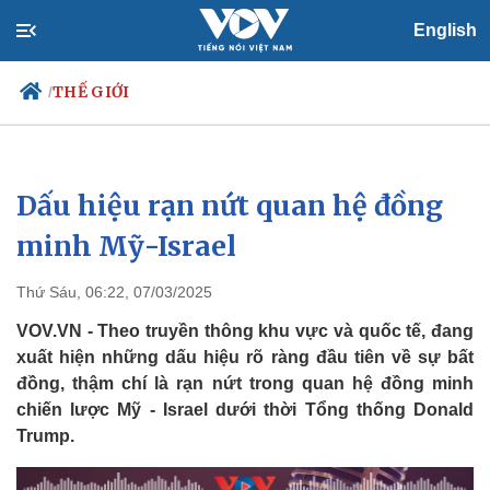
English
THẾ GIỚI
/
Dấu hiệu rạn nứt quan hệ đồng
Chính trị
Xã hội
Đảng
Tin 24h
minh Mỹ-Israel
Tổ chức nhân sự
Dự báo thời tiết
Quốc hội
Giáo dục
Thứ Sáu, 06:22, 07/03/2025
Nhận diện sự thật
Dấu ấn VOV
Việc làm
VOV.VN - Theo truyền thông khu vực và quốc tế, đang
Biển đảo
xuất hiện những dấu hiệu rõ ràng đầu tiên về sự bất
đồng, thậm chí là rạn nứt trong quan hệ đồng minh
chiến lược Mỹ - Israel dưới thời Tổng thống Donald
Trump.