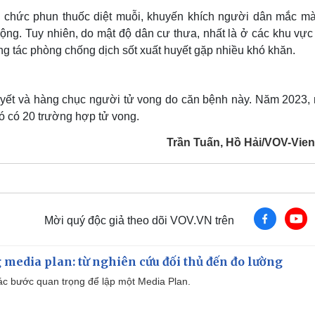
ổ chức phun thuốc diệt muỗi, khuyến khích người dân mắc mà
rộng. Tuy nhiên, do mật độ dân cư thưa, nhất là ở các khu vực
công tác phòng chống dịch sốt xuất huyết gặp nhiều khó khăn.
huyết và hàng chục người tử vong do căn bệnh này. Năm 2023,
đó có 20 trường hợp tử vong.
Trần Tuấn, Hồ Hải/VOV-Vien
Mời quý độc giả theo dõi VOV.VN trên
 media plan: từ nghiên cứu đối thủ đến đo lường
 các bước quan trọng để lập một Media Plan.