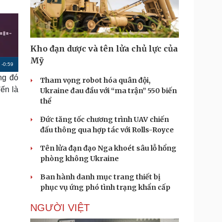
Doanh nghiệp 24h
Tin Công nghệ
Doanh nhân
Trải nghiệm
ì cộng đồng
Chuyển đổi số
Kho đạn dược và tên lửa chủ lực của
u lịch
Podcast
Mỹ
R
-
0:59
Tư vấn
Câu chuyện thời sự
ng đó
Săn Tour
Đọc truyện đêm khuya
Tham vọng robot hóa quân đội,
e
heck-in
Cửa sổ tình yêu
đến là
Ukraine đau đầu với “ma trận” 550 biến
m
Kể chuyện cho bé
thể
Hạt giống tâm hồn
a
Đức tăng tốc chương trình UAV chiến
i
đấu thông qua hợp tác với Rolls-Royce
n
Tên lửa đạn đạo Nga khoét sâu lỗ hổng
i
phòng không Ukraine
n
Ban hành danh mục trang thiết bị
g
phục vụ ứng phó tình trạng khẩn cấp
T
NGƯỜI VIỆT
i