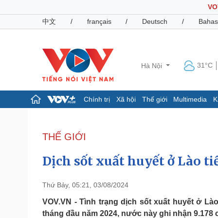
VO
中文
/
français
/
Deutsch
/
Bahas
31°C
Hà Nội
Chính trị
Xã hội
Thế giới
Multimedia
K
Chính trị
Xã hội
Đảng
Tin 24h
THẾ GIỚI
Tổ chức nhân sự
Dự báo thời tiết
Quốc hội
Giáo dục
Dịch sốt xuất huyết ở Lào t
Nhận diện sự thật
Dấu ấn VOV
Việc làm
Biển đảo
Thứ Bảy, 05:21, 03/08/2024
Pháp luật
Quân sự - Quốc phòng
VOV.VN - Tình trạng dịch sốt xuất huyết ở L
tháng đầu năm 2024, nước này ghi nhận 9.178 c
Vụ án
Vũ khí