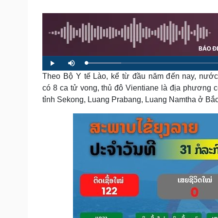
Tin nóng
Việt Nam
Tư vấn luật
Phân tích
Sức khỏe
Đời sống
Dinh dưỡng - món ngon
Nhà đẹp
L
P
M
o
l
u
a
Theo Bộ Y tế Lào, kể từ đầu năm đến nay, nước 
Cây thuốc
Blog
a
t
d
y
e
e
Sản phụ khoa
Tình yêu - Gia đình
có 8 ca tử vong, thủ đô Vientiane là địa phương c
d
:
Nhi khoa
tỉnh Sekong, Luang Prabang, Luang Namtha ở Bắc
1
0
Nam khoa
.
2
Làm đẹp - giảm cân
5
%
Phòng mạch online
Ăn sạch sống khỏe
Cải chính