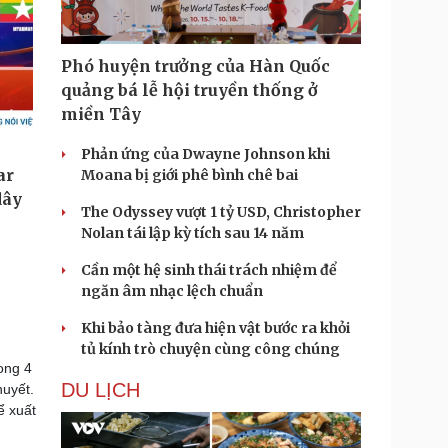
Phó huyện trưởng của Hàn Quốc
quảng bá lễ hội truyền thống ở
miền Tây
Phản ứng của Dwayne Johnson khi
Moana bị giới phê bình chê bai
The Odyssey vượt 1 tỷ USD, Christopher
Nolan tái lập kỳ tích sau 14 năm
Cần một hệ sinh thái trách nhiệm để
ngăn âm nhạc lệch chuẩn
Khi bảo tàng đưa hiện vật bước ra khỏi
tủ kính trò chuyện cùng công chúng
ong 4
DU LỊCH
huyết.
ể xuất