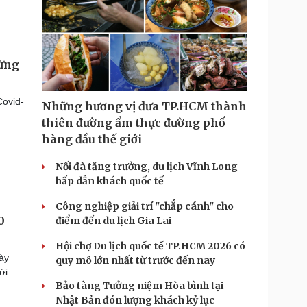
từng
Covid-
Những hương vị đưa TP.HCM thành
thiên đường ẩm thực đường phố
hàng đầu thế giới
Nối đà tăng trưởng, du lịch Vĩnh Long
hấp dẫn khách quốc tế
Công nghiệp giải trí "chắp cánh" cho
0
điểm đến du lịch Gia Lai
Hội chợ Du lịch quốc tế TP.HCM 2026 có
này
quy mô lớn nhất từ trước đến nay
ới
Bảo tàng Tưởng niệm Hòa bình tại
Nhật Bản đón lượng khách kỷ lục