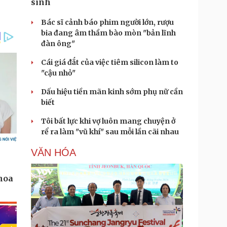
sinh
Bác sĩ cảnh báo phim người lớn, rượu
bia đang âm thầm bào mòn "bản lĩnh
đàn ông"
Cái giá đắt của việc tiêm silicon làm to
"cậu nhỏ"
Dấu hiệu tiền mãn kinh sớm phụ nữ cần
biết
Tôi bất lực khi vợ luôn mang chuyện ở
rể ra làm "vũ khí" sau mỗi lần cãi nhau
VĂN HÓA