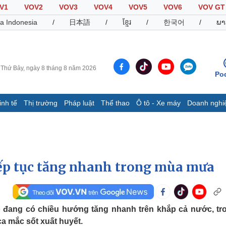
V1
VOV2
VOV3
VOV4
VOV5
VOV6
VOV GT
a Indonesia
/
日本語
/
ខ្មែរ
/
한국어
/
ພາ
Thứ Bảy, ngày 8 tháng 8 năm 2026
Po
inh tế
Thị trường
Pháp luật
Thể thao
Ô tô - Xe máy
Doanh nghi
Thế giới
Multimedia
K
Quan sát
Video
B
Cuộc sống đó đây
Ảnh
K
Hồ sơ
E-Magazine
iếp tục tăng nhanh trong mùa mưa
Infographic
Thể thao
Ô tô - Xe máy
D
ào đang có chiều hướng tăng nhanh trên khắp cả nước, tr
a mắc sốt xuất huyết.
Bóng đá
Ô tô
T