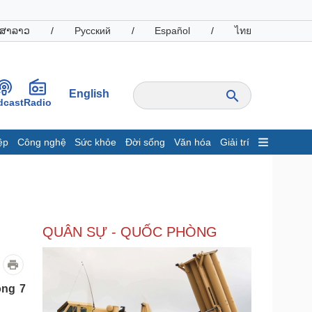
ສາລາວ
/
Русский
/
Español
/
ไทย
English
dcast
Radio
ệp
Công nghệ
Sức khỏe
Đời sống
Văn hóa
Giải trí
inh tế
Thị trường
ất động sản
Giá vàng
hởi nghiệp
Tiêu dùng
Tỷ giá
QUÂN SỰ - QUỐC PHÒNG
Chứng khoán
Giá cà phê
oanh nghiệp
Công nghệ
ong 7
hông tin doanh nghiệp
Sành điệu