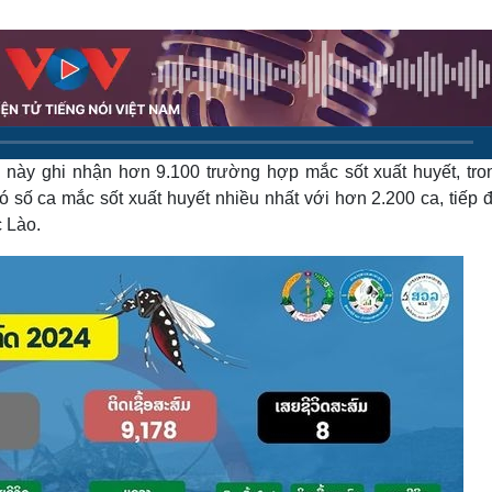
Lịch thi đấu bóng đá
Xe máy
Thế giới thể thao
Tư vấn
eSports
V
Hậu trường
Văn hóa
Giải trí
D
Sân khấu - Điện ảnh
Nghệ sĩ
này ghi nhận hơn 9.100 trường hợp mắc sốt xuất huyết, tro
Văn học
Thời trang
Âm nhạc
Sao Việt
c
ó số ca mắc sốt xuất huyết nhiều nhất với hơn 2.200 ca, tiếp 
Di sản
 Lào.