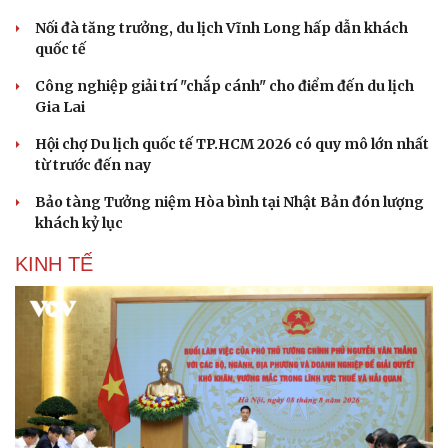
Nối đà tăng trưởng, du lịch Vĩnh Long hấp dẫn khách
quốc tế
Công nghiệp giải trí "chắp cánh" cho điểm đến du lịch
Văn hóa
Giải trí
Gia Lai
Sân khấu - Điện ảnh
Nghệ sĩ
Hội chợ Du lịch quốc tế TP.HCM 2026 có quy mô lớn nhất
Văn học
Thời trang
từ trước đến nay
Âm nhạc
Sao Việt
Di sản
Bảo tàng Tưởng niệm Hòa bình tại Nhật Bản đón lượng
khách kỷ lục
KINH TẾ