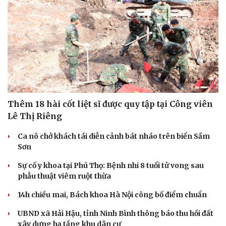
Thêm 18 hài cốt liệt sĩ được quy tập tại Công viên
Lê Thị Riêng
Ca nô chở khách tái diễn cảnh bát nháo trên biển Sầm
Sơn
Sự cố y khoa tại Phú Thọ: Bệnh nhi 8 tuổi tử vong sau
phẫu thuật viêm ruột thừa
14h chiều mai, Bách khoa Hà Nội công bố điểm chuẩn
UBND xã Hải Hậu, tỉnh Ninh Bình thông báo thu hồi đất
xây dựng hạ tầng khu dân cư