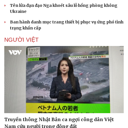
Tên lửa đạn đạo Nga khoét sâu lỗ hổng phòng không
Ukraine
Ban hành danh mục trang thiết bị phục vụ ứng phó tình
Doanh nghiệp
Công nghệ
trạng khẩn cấp
Thông tin doanh nghiệp
Sành điệu
Doanh nghiệp 24h
Tin Công nghệ
NGƯỜI VIỆT
Doanh nhân
Trải nghiệm
Vì cộng đồng
Chuyển đổi số
Truyền thông Nhật Bản ca ngợi công dân Việt
Nam cứu người trong động đất