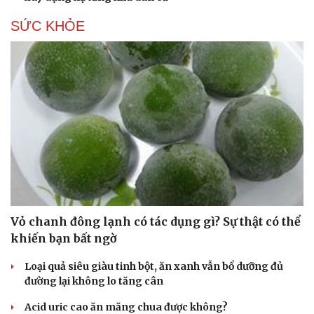
SỨC KHỎE
Du lịch
Podcast
Tư vấn
Câu chuyện thời sự
Săn Tour
Đọc truyện đêm khuya
check-in
Cửa sổ tình yêu
Kể chuyện cho bé
Hạt giống tâm hồn
Vỏ chanh đông lạnh có tác dụng gì? Sự thật có thể
khiến bạn bất ngờ
Loại quả siêu giàu tinh bột, ăn xanh vẫn bổ dưỡng đủ
đường lại không lo tăng cân
Acid uric cao ăn măng chua được không?