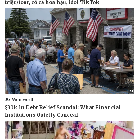
Kinh tế
Thị trường
Bất động sản
Giá vàng
Khởi nghiệp
Tiêu dùng
Tỷ giá
Chứng khoán
Giá cà phê