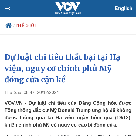
English
THẾ GIỚI
/
Dự luật chi tiêu thất bại tại Hạ
Chính trị
Xã hội
Đảng
Tin 24h
viện, nguy cơ chính phủ Mỹ
Tổ chức nhân sự
Dự báo thời tiết
đóng cửa cận kề
Quốc hội
Giáo dục
Nhận diện sự thật
Dấu ấn VOV
Việc làm
Thứ Sáu, 08:47, 20/12/2024
Biển đảo
VOV.VN - Dự luật chi tiêu của Đảng Cộng hòa được
Tổng thống đắc cử Mỹ Donald Trump ủng hộ đã không
được thông qua tại Hạ viện ngày hôm qua (19/12),
khiến chính phủ Mỹ có nguy cơ cao bị đóng cửa.