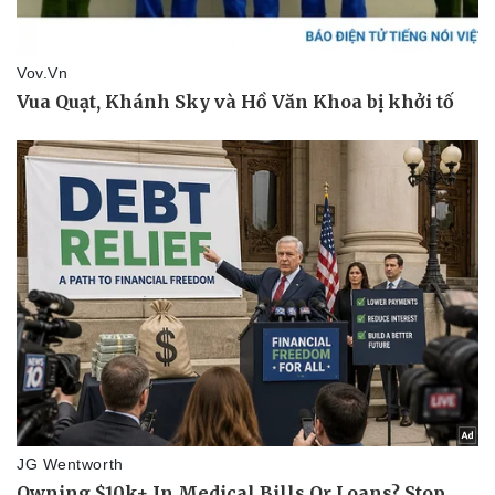
Pháp luật
Quân sự - Quốc phòng
Vụ án
Vũ khí
Tin nóng
Việt Nam
Tư vấn luật
Phân tích