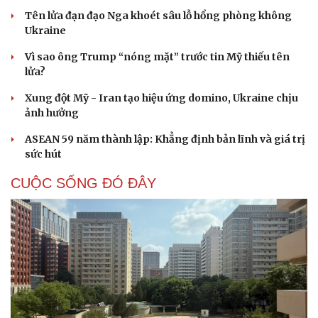
Tên lửa đạn đạo Nga khoét sâu lỗ hổng phòng không
Ukraine
Vì sao ông Trump “nóng mặt” trước tin Mỹ thiếu tên
lửa?
Xung đột Mỹ - Iran tạo hiệu ứng domino, Ukraine chịu
ảnh hưởng
ASEAN 59 năm thành lập: Khẳng định bản lĩnh và giá trị
sức hút
CUỘC SỐNG ĐÓ ĐÂY