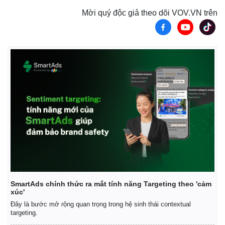
Mời quý độc giả theo dõi VOV.VN trên
Thế giới
Multimedia
Quan sát
Video
Cuộc sống đó đây
Ảnh
Hồ sơ
E-Magazine
Infographic
SmartAds chính thức ra mắt tính năng Targeting theo 'cảm
xúc'
Đây là bước mở rộng quan trọng trong hệ sinh thái contextual
targeting.