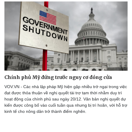
Thể thao
Ô tô - Xe máy
Bóng đá
Ô tô
Lịch thi đấu bóng đá
Xe máy
Thế giới thể thao
Tư vấn
eSports
Hậu trường
Chính phủ Mỹ đứng trước nguy cơ đóng cửa
VOV.VN - Các nhà lập pháp Mỹ hiện gặp nhiều trở ngại trong việc
đạt được thỏa thuận về nghị quyết tài trợ tạm thời nhằm duy trì
hoạt động của chính phủ sau ngày 20/12. Văn bản nghị quyết dự
kiến được công bố vào cuối tuần qua nhưng bị trì hoãn, với hỗ trợ
kinh tế cho nông dân trở thành điểm nghẽn.