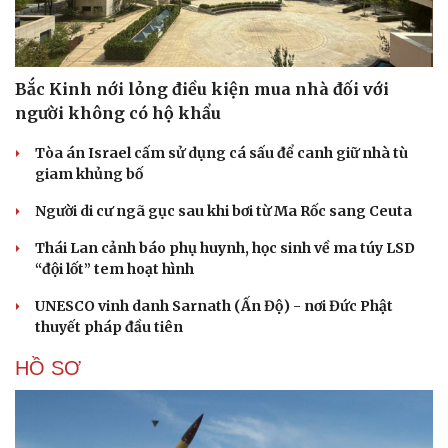
Cải chính
Bắc Kinh nới lỏng điều kiện mua nhà đối với
người không có hộ khẩu
Tòa án Israel cấm sử dụng cá sấu để canh giữ nhà tù
giam khủng bố
Người di cư ngã gục sau khi bơi từ Ma Rốc sang Ceuta
Thái Lan cảnh báo phụ huynh, học sinh về ma túy LSD
“đội lốt” tem hoạt hình
UNESCO vinh danh Sarnath (Ấn Độ) - nơi Đức Phật
thuyết pháp đầu tiên
HỒ SƠ