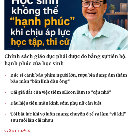
Sức khỏe
Đời sống
Dinh dưỡng - món ngon
Nhà đẹp
Cây thuốc
Blog
Sản phụ khoa
Tình yêu - Gia đình
Nhi khoa
Nam khoa
Làm đẹp - giảm cân
Chính sách giáo dục phải được đo bằng sự tiến bộ,
Phòng mạch online
hạnh phúc của học sinh
Ăn sạch sống khỏe
Bác sĩ cảnh báo phim người lớn, rượu bia đang âm thầm
bào mòn "bản lĩnh đàn ông"
Cái giá đắt của việc tiêm silicon làm to "cậu nhỏ"
Dấu hiệu tiền mãn kinh sớm phụ nữ cần biết
Tôi bất lực khi vợ luôn mang chuyện ở rể ra làm "vũ khí"
sau mỗi lần cãi nhau