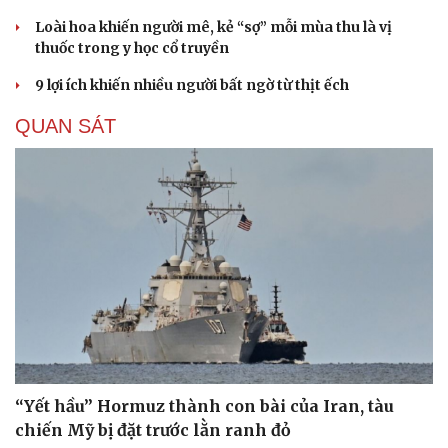
Loài hoa khiến người mê, kẻ “sợ” mỗi mùa thu là vị
thuốc trong y học cổ truyền
9 lợi ích khiến nhiều người bất ngờ từ thịt ếch
QUAN SÁT
“Yết hầu” Hormuz thành con bài của Iran, tàu
chiến Mỹ bị đặt trước lằn ranh đỏ