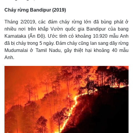
Cháy rừng Bandipur (2019)
Tháng 2/2019, các đám cháy rừng lớn đã bùng phát ở
nhiều nơi trên khắp Vườn quốc gia Bandipur của bang
Karnataka (Ấn Độ). Ước tính có khoảng 10.920 mẫu Anh
đã bị cháy trong 5 ngày. Đám cháy cũng lan sang dãy rừng
Mudumalai ở Tamil Nadu, gây thiệt hại khoảng 40 mẫu
Anh.
Thế giới
Multimedia
Quan sát
Video
Cuộc sống đó đây
Ảnh
Hồ sơ
E-Magazine
Infographic