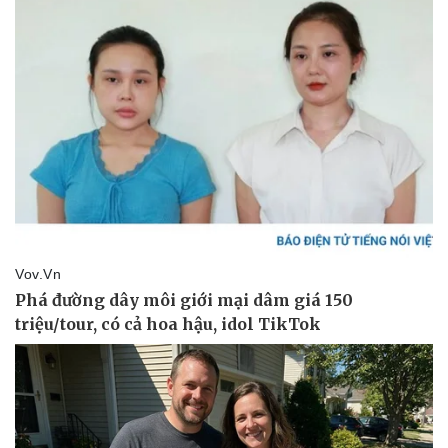
Sức khỏe
Đời sống
Dinh dưỡng - món ngon
Nhà đẹp
Cây thuốc
Blog
Sản phụ khoa
Tình yêu - Gia đình
Nhi khoa
Nam khoa
Làm đẹp - giảm cân
Phòng mạch online
Ăn sạch sống khỏe