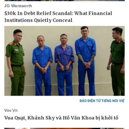
Văn hóa
Giải trí
Sân khấu - Điện ảnh
Nghệ sĩ
Văn học
Thời trang
Âm nhạc
Sao Việt
Di sản