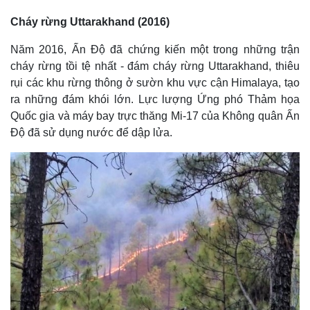
Cháy rừng Uttarakhand (2016)
Năm 2016, Ấn Độ đã chứng kiến ​​một trong những trận
cháy rừng tồi tệ nhất - đám cháy rừng Uttarakhand, thiêu
rụi các khu rừng thông ở sườn khu vực cận Himalaya, tạo
ra những đám khói lớn. Lực lượng Ứng phó Thảm họa
Quốc gia và máy bay trực thăng Mi-17 của Không quân Ấn
Độ đã sử dụng nước để dập lửa.
Kinh tế
Thị trường
Bất động sản
Giá vàng
Khởi nghiệp
Tiêu dùng
Tỷ giá
Chứng khoán