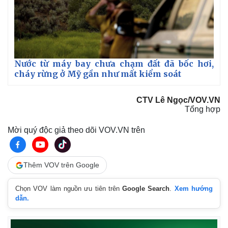
Doanh nghiệp
Công nghệ
Thông tin doanh nghiệp
Sành điệu
Nước từ máy bay chưa chạm đất đã bốc hơi,
Doanh nghiệp 24h
Tin Công nghệ
cháy rừng ở Mỹ gần như mất kiểm soát
Doanh nhân
Trải nghiệm
Vì cộng đồng
Chuyển đổi số
CTV Lê Ngọc/VOV.VN
Tổng hợp
Mời quý độc giả theo dõi VOV.VN trên
Thêm VOV trên Google
Chọn VOV làm nguồn ưu tiên trên
Google Search
.
Xem hướng
dẫn.