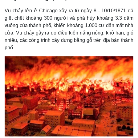
Thể thao
Ô tô - Xe máy
Vụ cháy lớn ở Chicago xảy ra từ ngày 8 - 10/10/1871 đã
Bóng đá
Ô tô
giết chết khoảng 300 người và phá hủy khoảng 3,3 dặm
Lịch thi đấu bóng đá
Xe máy
vuông của thành phố, khiến khoảng 1.000 cư dân mất nhà
Thế giới thể thao
Tư vấn
eSports
cửa. Vụ cháy gây ra do điều kiện nắng nóng, khô hạn, gió
Hậu trường
nhiều, các công trình xây dựng bằng gỗ trên địa bàn thành
phố.