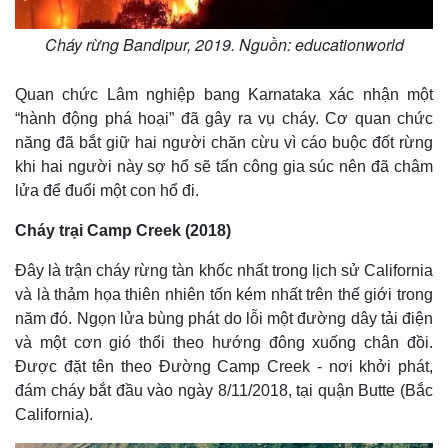
Cháy rừng Bandipur, 2019. Nguồn: educationworld
Quan chức Lâm nghiệp bang Karnataka xác nhận một
“hành động phá hoại” đã gây ra vụ cháy. Cơ quan chức
năng đã bắt giữ hai người chăn cừu vì cáo buộc đốt rừng
khi hai người này sợ hổ sẽ tấn công gia súc nên đã châm
lửa để đuổi một con hổ đi.
Cháy trại Camp Creek (2018)
Đây là trận cháy rừng tàn khốc nhất trong lịch sử California
và là thảm họa thiên nhiên tốn kém nhất trên thế giới trong
năm đó. Ngọn lửa bùng phát do lỗi một đường dây tải điện
và một cơn gió thổi theo hướng đông xuống chân đồi.
Được đặt tên theo Đường Camp Creek - nơi khởi phát,
đám cháy bắt đầu vào ngày 8/11/2018, tại quận Butte (Bắc
California).