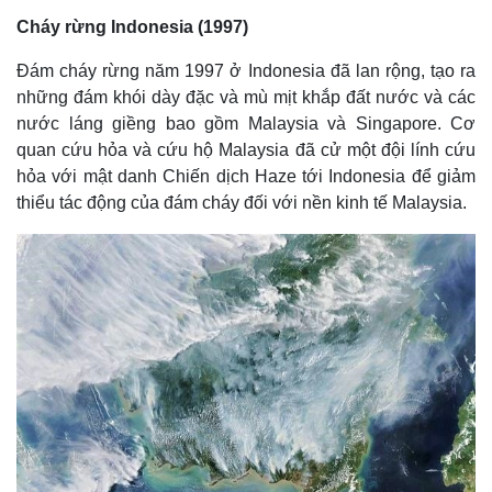
Vụ án
Vũ khí
Cháy rừng Indonesia (1997)
Tin nóng
Việt Nam
Tư vấn luật
Phân tích
Đám cháy rừng năm 1997 ở Indonesia đã lan rộng, tạo ra
những đám khói dày đặc và mù mịt khắp đất nước và các
nước láng giềng bao gồm Malaysia và Singapore. Cơ
quan cứu hỏa và cứu hộ Malaysia đã cử một đội lính cứu
hỏa với mật danh Chiến dịch Haze tới Indonesia để giảm
thiểu tác động của đám cháy đối với nền kinh tế Malaysia.