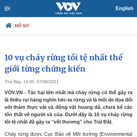
English
HỒ SƠ
/
10 vụ cháy rừng tồi tệ nhất thế
Chính trị
Xã hội
Đảng
Tin 24h
giới từng chứng kiến
Tổ chức nhân sự
Dự báo thời tiết
Quốc hội
Giáo dục
Thứ Bảy, 14:00, 07/08/2021
Nhận diện sự thật
Dấu ấn VOV
Việc làm
VOV.VN - Tác hại lớn nhất mà cháy rừng có thể gây ra
Biển đảo
là thiêu rụi hàng nghìn héc-ta rừng và là mối đe dọa đối
với thảm thực vật và động vật hoang dã, chưa kể các
tổn thất về người và của. Dưới đây là 10 vụ cháy rừng
tồi tệ nhất đã gây ra “vết thương” cho Trái Đất.
Cháy rừng được Cục Bảo vệ Môi trường (Environmental