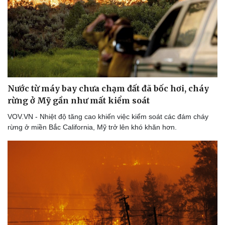
Nước từ máy bay chưa chạm đất đã bốc hơi, cháy
rừng ở Mỹ gần như mất kiểm soát
VOV.VN - Nhiệt độ tăng cao khiến việc kiểm soát các đám cháy
rừng ở miền Bắc California, Mỹ trở lên khó khăn hơn.
Du lịch
Podcast
Tư vấn
Câu chuyện thời sự
Săn Tour
Đọc truyện đêm khuya
check-in
Cửa sổ tình yêu
Kể chuyện cho bé