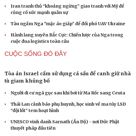
Iran tranh thủ “khoảng ngừng” giao tranh với Mỹ để
củng cố sức mạnh quân sự
Tàu ngầm Nga "mặc áo giáp” để đối phó UAV Ukraine
Hành lang xuyên Bắc Cực: Chiến lược của Nga trong
cuộc đua logistics toàn cầu
CUỘC SỐNG ĐÓ ĐÂY
Tòa án Israel cấm sử dụng cá sấu để canh giữ nhà
tù giam khủng bố
Người di cư ngã gục sau khi bơi từ Ma Rốc sang Ceuta
Thái Lan cảnh báo phụ huynh, học sinh về ma túy LSD
“đội lốt” tem hoạt hình
UNESCO vinh danh Sarnath (Ấn Độ) - nơi Đức Phật
thuyết pháp đầu tiên