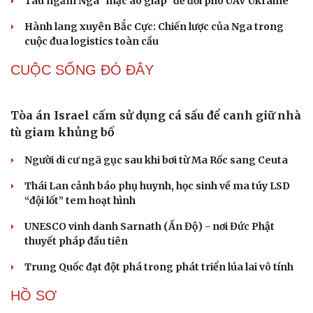
Tàu ngầm Nga "mặc áo giáp” để đối phó UAV Ukraine
Hành lang xuyên Bắc Cực: Chiến lược của Nga trong
cuộc đua logistics toàn cầu
CUỘC SỐNG ĐÓ ĐÂY
Tòa án Israel cấm sử dụng cá sấu để canh giữ nhà
tù giam khủng bố
Người di cư ngã gục sau khi bơi từ Ma Rốc sang Ceuta
Thái Lan cảnh báo phụ huynh, học sinh về ma túy LSD
“đội lốt” tem hoạt hình
UNESCO vinh danh Sarnath (Ấn Độ) - nơi Đức Phật
thuyết pháp đầu tiên
Trung Quốc đạt đột phá trong phát triển lúa lai vô tính
HỒ SƠ