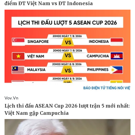
Thể thao
Ô tô - Xe máy
Bóng đá
Ô tô
Lịch thi đấu bóng đá
Xe máy
Thế giới thể thao
Tư vấn
eSports
Hậu trường