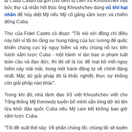
tụ Cuba Castro đã gửi cho lãnh tụ Liên Xô Khrushchev một
bức thư cá nhân hối thúc ông Khrushchev dùng
vũ khí hạt
nhân
để hủy diệt Mỹ nếu Mỹ cố gắng xâm lược và chiếm
đóng Cuba.
Thư của Fidel Castro có đoạn: “Tôi nói với đồng chí điều
này bởi vì tôi tin rằng sự hung hăng của lực lượng đế quốc
khiến chúng cực kỳ nguy hiểm và nếu chúng nỗ lực tiến
hành xâm lược Cuba - một hành vi tàn bạo vi phạm luật
toàn cầu và đạo đức, thì đó sẽ là lúc để loại bỏ mối nguy
hiểm này mãi mãi, trong một hành động tự vệ chính đáng
nhất. Mặc dù giải pháp đó là khắc nghiệt, thực sự không
còn giải pháp nào khác”.
Trong khi đó, nhà lãnh đạo Xô viết Khrushchev viết cho
Tổng thống Mỹ Kennedy tuyên bố mình sẵn lòng dỡ bỏ tên
lửa khỏi đảo quốc Cuba nếu Mỹ cam kết không bao giờ
xâm lược Cuba.
“Tôi đề xuất thế này: Về phần chúng tôi, chúng tôi sẽ tuyên