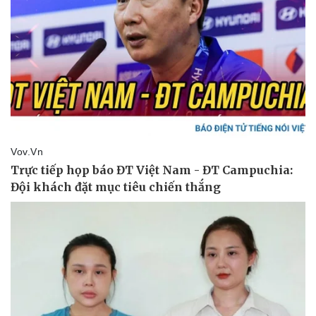
Vụ án
Vũ khí
Tin nóng
Việt Nam
Tư vấn luật
Phân tích