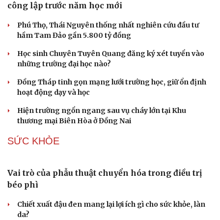
công lập trước năm học mới
Phú Thọ, Thái Nguyên thống nhất nghiên cứu đầu tư
hầm Tam Đảo gần 5.800 tỷ đồng
Học sinh Chuyên Tuyên Quang đăng ký xét tuyển vào
những trường đại học nào?
Đồng Tháp tinh gọn mạng lưới trường học, giữ ổn định
hoạt động dạy và học
Hiện trường ngổn ngang sau vụ cháy lớn tại Khu
thương mại Biên Hòa ở Đồng Nai
SỨC KHỎE
Vai trò của phẫu thuật chuyển hóa trong điều trị
Du lịch
Podcast
béo phì
Tư vấn
Câu chuyện thời sự
Săn Tour
Đọc truyện đêm khuya
Chiết xuất đậu đen mang lại lợi ích gì cho sức khỏe, làn
check-in
Cửa sổ tình yêu
da?
Kể chuyện cho bé