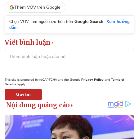
Thêm VOV trên Google
Chọn VOV làm nguồn ưu tiên trên
Google Search
.
Xem hướng
dẫn.
Viết bình luận
This site is protected by reCAPTCHA and the Google
Privacy Policy
and
Terms of
Service
apply.
Gửi tin
Pháp luật
Quân sự - Quốc phòng