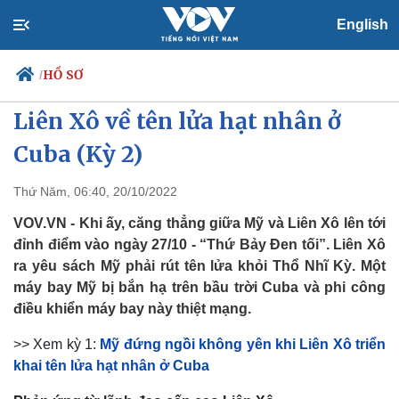
English
60 năm sự kiện khủng hoảng tên lửa Cuba:
HỒ SƠ
/
Diễn biến nghẹt thở đối đầu Mỹ -
Liên Xô về tên lửa hạt nhân ở
Cuba (Kỳ 2)
Chính trị
Xã hội
Thứ Năm, 06:40, 20/10/2022
Đảng
Tin 24h
Tổ chức nhân sự
Dự báo thời tiết
VOV.VN - Khi ấy, căng thẳng giữa Mỹ và Liên Xô lên tới
Quốc hội
Giáo dục
đỉnh điểm vào ngày 27/10 - “Thứ Bảy Đen tối”. Liên Xô
Nhận diện sự thật
Dấu ấn VOV
ra yêu sách Mỹ phải rút tên lửa khỏi Thổ Nhĩ Kỳ. Một
Việc làm
Biển đảo
máy bay Mỹ bị bắn hạ trên bầu trời Cuba và phi công
điều khiển máy bay này thiệt mạng.
>> Xem kỳ 1:
Mỹ đứng ngồi không yên khi Liên Xô triển
khai tên lửa hạt nhân ở Cuba