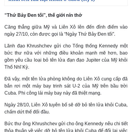
Giá cà phê
“Thứ Bảy Đen tối”, thế giới nín thở
Căng thẳng giữa Mỹ và Liên Xô lên đến đỉnh điểm vào
ngày 27/10, còn được gọi là “Ngày Thứ Bảy Đen tối”.
Lãnh đạo Khrushchev gửi cho Tổng thống Kennedy một
bức thư nữa với những điều khoản mạnh mẽ hơn, bao
gồm yêu cầu loại bỏ tên lửa đạn đạo Jupiter của Mỹ khỏi
Thổ Nhĩ Kỳ.
Đã vậy, một tên lửa phòng không do Liên Xô cung cấp đã
bắn rơi một máy bay trinh sát U-2 của Mỹ trên bầu trời
Cuba. Phi công lái máy bay này đã thiệt mạng.
Ngày 28/10, Liên Xô tuyên bố sẽ dỡ bỏ tên lửa khỏi Cuba,
chấm dứt thế đối đầu.
Bức thư ông Khrushchev gửi cho ông Kennedy nêu chi tiết
thỏa thuận về việc dỡ bỏ tên lửa khỏi Cuba để đổi lại việc