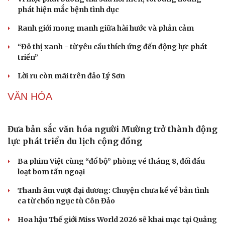
phát hiện mắc bệnh tình dục
Ranh giới mong manh giữa hài hước và phản cảm
“Đô thị xanh - từ yêu cầu thích ứng đến động lực phát
triển”
Lời ru còn mãi trên đảo Lý Sơn
VĂN HÓA
Đưa bản sắc văn hóa người Mường trở thành động
lực phát triển du lịch cộng đồng
Văn hóa
Giải trí
Ba phim Việt cùng “đổ bộ” phòng vé tháng 8, đối đầu
Sân khấu - Điện ảnh
Nghệ sĩ
loạt bom tấn ngoại
Văn học
Thời trang
Âm nhạc
Sao Việt
Thanh âm vượt đại dương: Chuyện chưa kể về bản tình
Di sản
ca từ chốn ngục tù Côn Đảo
Hoa hậu Thế giới Miss World 2026 sẽ khai mạc tại Quảng