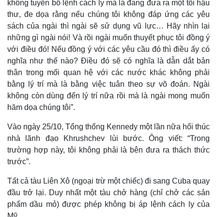
không tuyên bố lệnh cách ly mà là đang đưa ra một tối hậu
thư, đe dọa rằng nếu chúng tôi không đáp ứng các yêu
sách của ngài thì ngài sẽ sử dụng vũ lực… Hãy nhìn lại
những gì ngài nói! Và rồi ngài muốn thuyết phục tôi đồng ý
với điều đó! Nếu đồng ý với các yêu cầu đó thì điều ấy có
nghĩa như thế nào? Điều đó sẽ có nghĩa là dẫn dắt bản
thân trong mối quan hệ với các nước khác không phải
bằng lý trí mà là bằng việc tuân theo sự võ đoán. Ngài
không còn dùng đến lý trí nữa rồi mà là ngài mong muốn
hăm dọa chúng tôi”.
Vào ngày 25/10, Tổng thống Kennedy một lần nữa hối thúc
nhà lãnh đạo Khrushchev lùi bước. Ông viết: “Trong
trường hợp này, tôi không phải là bên đưa ra thách thức
trước”.
Tất cả tàu Liên Xô (ngoại trừ một chiếc) đi sang Cuba quay
đầu trở lại. Duy nhất một tàu chở hàng (chỉ chở các sản
phẩm dầu mỏ) được phép không bị áp lệnh cách ly của
Mỹ.