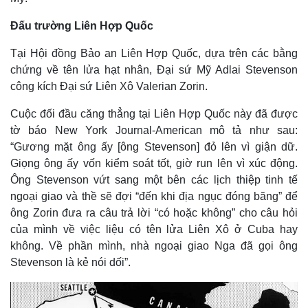
Đấu trường Liên Hợp Quốc
Tại Hội đồng Bảo an Liên Hợp Quốc, dựa trên các bằng
chứng về tên lửa hạt nhân, Đại sứ Mỹ Adlai Stevenson
công kích Đại sứ Liên Xô Valerian Zorin.
Cuộc đối đầu căng thẳng tại Liên Hợp Quốc này đã được
tờ báo New York Journal-American mô tả như sau:
“Gương mặt ông ấy [ông Stevenson] đỏ lên vì giận dữ.
Giọng ông ấy vốn kiểm soát tốt, giờ run lên vì xúc động.
Ông Stevenson vứt sang một bên các lịch thiệp tinh tế
ngoại giao và thề sẽ đợi “đến khi địa ngục đóng băng” để
Thế giới
Multimedia
ông Zorin đưa ra câu trả lời “có hoặc không” cho câu hỏi
Quan sát
Video
của mình về việc liệu có tên lửa Liên Xô ở Cuba hay
Cuộc sống đó đây
Ảnh
không. Về phần mình, nhà ngoại giao Nga đã gọi ông
Hồ sơ
E-Magazine
Infographic
Stevenson là kẻ nói dối”.