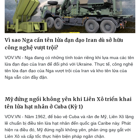
Doanh nghiệp
Công nghệ
Thông tin doanh nghiệp
Sành điệu
Vì sao Nga cần tên lửa đạn đạo Iran dù sở hữu
Doanh nghiệp 24h
Tin Công nghệ
công nghệ vượt trội?
Doanh nhân
Trải nghiệm
VOV.VN - Nga đang có những tính toán riêng khi lựa mua các tên
Vì cộng đồng
Chuyển đổi số
lửa đạn đạo của Iran để đối phó với Ukraine. Thực tế, công nghệ
tên lửa đạn đạo của Nga vượt trội của Iran và kho tên lửa của
Nga vẫn còn đầy đặn.
Mỹ đứng ngồi không yên khi Liên Xô triển khai
tên lửa hạt nhân ở Cuba (Kỳ 1)
VOV.VN - Năm 1962, để bảo vệ Cuba và răn đe Mỹ, Liên Xô lặng
lẽ chuẩn bị điều tên lửa hạt nhân đến quốc gia Caribe này. Phát
hiện ra điều đó, Mỹ đứng ngồi không yên, phản ứng gay gắt với
Liên Xô và cấp tốc thực hiện biện pháp ngăn chặn.