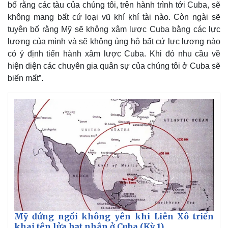
bố rằng các tàu của chúng tôi, trên hành trình tới Cuba, sẽ
không mang bất cứ loại vũ khí khí tài nào. Còn ngài sẽ
tuyên bố rằng Mỹ sẽ không xâm lược Cuba bằng các lực
lượng của mình và sẽ không ủng hộ bất cứ lực lượng nào
có ý định tiến hành xâm lược Cuba. Khi đó nhu cầu về
hiện diện các chuyên gia quân sự của chúng tôi ở Cuba sẽ
biến mất”.
Kinh tế
Thị trường
Bất động sản
Giá vàng
Khởi nghiệp
Tiêu dùng
Tỷ giá
Mỹ đứng ngồi không yên khi Liên Xô triển
Chứng khoán
khai tên lửa hạt nhân ở Cuba (Kỳ 1)