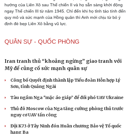
hưởng của Liên Xô sau Thế chiến II và họ sẵn sàng khởi động
ngay Thế chiến III từ năm 1945. Chỉ đến khi họ tỉnh táo tính đến
quy mô và sức mạnh của Hồng quân thì Anh mới chịu từ bỏ ý
định đè bẹp Liên Xô bằng vũ lực.
QUÂN SỰ - QUỐC PHÒNG
Sức khỏe
Đời sống
Dinh dưỡng - món ngon
Nhà đẹp
Cây thuốc
Blog
Iran tranh thủ “khoảng ngừng” giao tranh với
Sản phụ khoa
Tình yêu - Gia đình
Mỹ để củng cố sức mạnh quân sự
Nhi khoa
Nam khoa
Công bố Quyết định thành lập Tiểu đoàn Hỗn hợp Lý
Làm đẹp - giảm cân
Sơn, tỉnh Quảng Ngãi
Phòng mạch online
Tàu ngầm Nga "mặc áo giáp” để đối phó UAV Ukraine
Ăn sạch sống khỏe
Thủ đô Moscow của Nga tăng cường phòng thủ trước
nguy cơ UAV tấn công
Đội K73 ở Tây Ninh đón Huân chương Bảo vệ Tổ quốc
hạng Ba