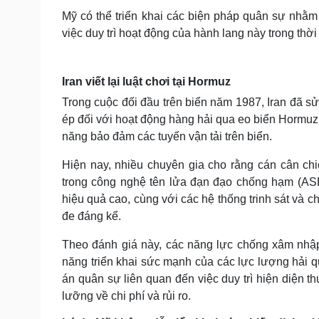
Mỹ có thể triển khai các biện pháp quân sự nhằm
việc duy trì hoạt động của hành lang này trong thời 
Iran viết lại luật chơi tại Hormuz
Trong cuộc đối đầu trên biển năm 1987, Iran đã sử
ép đối với hoạt động hàng hải qua eo biển Hormuz. 
năng bảo đảm các tuyến vận tải trên biển.
Hiện nay, nhiều chuyên gia cho rằng cán cân ch
trong công nghệ tên lửa đạn đạo chống hạm (ASB
hiệu quả cao, cùng với các hệ thống trinh sát và c
đe đáng kể.
Theo đánh giá này, các năng lực chống xâm nhập
năng triển khai sức mạnh của các lực lượng hải 
án quân sự liên quan đến việc duy trì hiện diện 
lưỡng về chi phí và rủi ro.