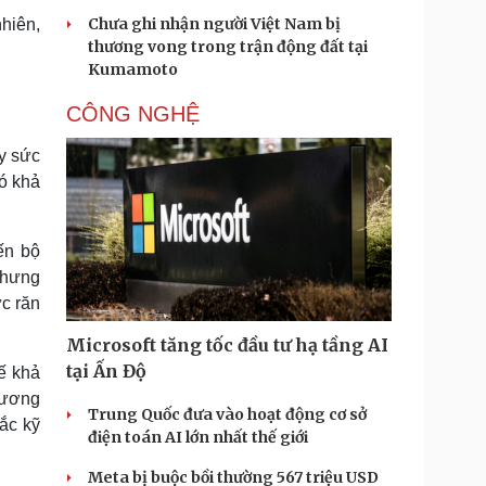
Chưa ghi nhận người Việt Nam bị
hiên,
thương vong trong trận động đất tại
Kumamoto
CÔNG NGHỆ
ây sức
có khả
ến bộ
nhưng
ực răn
Microsoft tăng tốc đầu tư hạ tầng AI
tại Ấn Độ
ế khả
hương
Trung Quốc đưa vào hoạt động cơ sở
ắc kỹ
điện toán AI lớn nhất thế giới
Meta bị buộc bồi thường 567 triệu USD