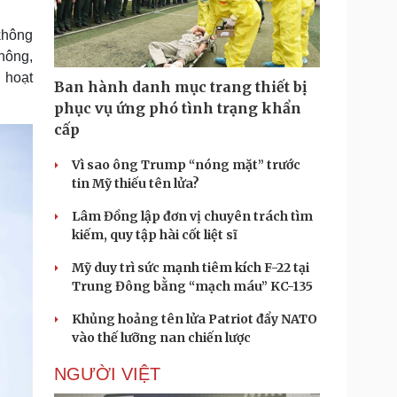
Doanh nghiệp 24h
Tin Công nghệ
Doanh nhân
Trải nghiệm
không
ì cộng đồng
Chuyển đổi số
 nông,
g hoạt
Ban hành danh mục trang thiết bị
u lịch
Podcast
phục vụ ứng phó tình trạng khẩn
Tư vấn
Câu chuyện thời sự
cấp
Săn Tour
Đọc truyện đêm khuya
heck-in
Cửa sổ tình yêu
Vì sao ông Trump “nóng mặt” trước
Kể chuyện cho bé
tin Mỹ thiếu tên lửa?
Hạt giống tâm hồn
Lâm Đồng lập đơn vị chuyên trách tìm
kiếm, quy tập hài cốt liệt sĩ
Mỹ duy trì sức mạnh tiêm kích F-22 tại
Trung Đông bằng “mạch máu” KC-135
Khủng hoảng tên lửa Patriot đẩy NATO
vào thế lưỡng nan chiến lược
NGƯỜI VIỆT