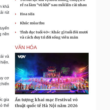
rể ra làm "vũ khí" sau mỗi lần cãi nhau
n khả
i rút
Hoa sữa
Khúc mùa thu
 tuyến
Tình dục tuổi 40+: Khác gì tuổi đôi mươi
g nền
và cách duy trì đời sống viên mãn
VĂN HÓA
ái và
hiện.
uy cơ
chiến
Ấn tượng khai mạc Festival võ
c gia
thuật quốc tế Hà Nội năm 2026
ó thể