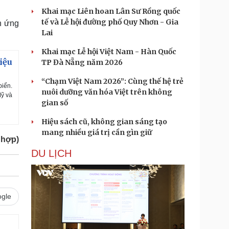
Khai mạc Liên hoan Lân Sư Rồng quốc
tế và Lễ hội đường phố Quy Nhơn - Gia
h ứng
Lai
Khai mạc Lễ hội Việt Nam - Hàn Quốc
iệu
TP Đà Nẵng năm 2026
“Chạm Việt Nam 2026”: Cùng thế hệ trẻ
biển.
nuôi dưỡng văn hóa Việt trên không
Mỹ và
gian số
Hiệu sách cũ, không gian sáng tạo
mang nhiều giá trị cần gìn giữ
 hợp)
DU LỊCH
gle