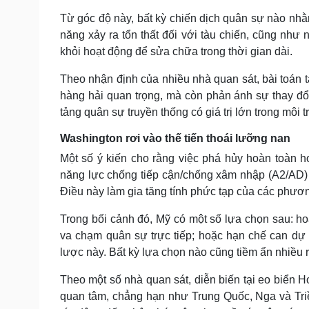
Từ góc độ này, bất kỳ chiến dịch quân sự nào nhằ
năng xảy ra tổn thất đối với tàu chiến, cũng như
khỏi hoạt động để sửa chữa trong thời gian dài.
Theo nhận định của nhiều nhà quan sát, bài toán t
hàng hải quan trọng, mà còn phản ánh sự thay đổi
tảng quân sự truyền thống có giá trị lớn trong môi t
Washington rơi vào thế tiến thoái lưỡng nan
Một số ý kiến cho rằng việc phá hủy hoàn toàn h
năng lực chống tiếp cận/chống xâm nhập (A2/AD) 
Điều này làm gia tăng tính phức tạp của các phươ
Trong bối cảnh đó, Mỹ có một số lựa chọn sau: ho
va chạm quân sự trực tiếp; hoặc hạn chế can dự 
lược này. Bất kỳ lựa chọn nào cũng tiềm ẩn nhiều r
Theo một số nhà quan sát, diễn biến tại eo biển 
quan tâm, chẳng hạn như Trung Quốc, Nga và Triều