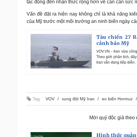
tác động đến nhận thức rộng hơn về cán cân sức m
Vấn đề đặt ra hiện nay không chỉ là khả năng ki
của Mỹ trước một môi trường an ninh biển ngày cà
Tàu chiến 27 R
cảnh báo Mỹ
VOV.VN - Iran vừa công 
Theo giới phân tích, đâ
Iran vẫn đang tiếp diễn.
Tag:
VOV
xung đột Mỹ Iran
eo biển Hormuz
Mời quý độc giả theo
Hình thức quảng