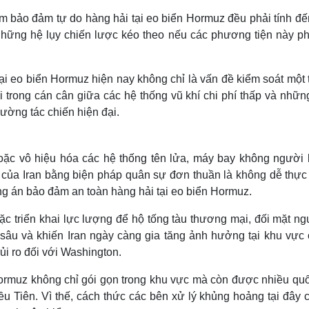
m bảo đảm tự do hàng hải tại eo biển Hormuz đều phải tính đế
 những hệ lụy chiến lược kéo theo nếu các phương tiện này phả
ại eo biển Hormuz hiện nay không chỉ là vấn đề kiểm soát một
 trong cán cân giữa các hệ thống vũ khí chi phí thấp và nhữn
rường tác chiến hiện đại.
oặc vô hiệu hóa các hệ thống tên lửa, máy bay không người l
của Iran bằng biện pháp quân sự đơn thuần là không dễ thực 
ng án bảo đảm an toàn hàng hải tại eo biển Hormuz.
ặc triển khai lực lượng để hộ tống tàu thương mại, đối mặt ng
sâu và khiến Iran ngày càng gia tăng ảnh hưởng tại khu vực 
ủi ro đối với Washington.
Hormuz không chỉ gói gọn trong khu vực mà còn được nhiều quố
 Tiên. Vì thế, cách thức các bên xử lý khủng hoảng tại đây c