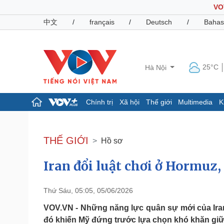
VO
中文
/
français
/
Deutsch
/
Bahas
25°C
Hà Nội
Chính trị
Xã hội
Thế giới
Multimedia
K
Chính trị
Xã hội
Đảng
Tin 24h
THẾ GIỚI
Hồ sơ
Tổ chức nhân sự
Dự báo thời tiết
Quốc hội
Giáo dục
Iran đổi luật chơi ở Hormuz,
Nhận diện sự thật
Dấu ấn VOV
Việc làm
Biển đảo
Thứ Sáu, 05:05, 05/06/2026
Pháp luật
Quân sự - Quốc phòng
VOV.VN - Những năng lực quân sự mới của Iran
Vụ án
Vũ khí
đó khiến Mỹ đứng trước lựa chọn khó khăn giữa 