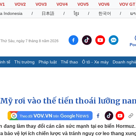
V1
VOV2
VOV3
VOV4
VOV5
VOV6
VOV GT
a Indonesia
/
日本語
/
ខ្មែរ
/
한국어
/
ພາ
Thứ Sáu, ngày 7 tháng 8 năm 2026
Po
inh tế
Thị trường
Pháp luật
Thể thao
Ô tô - Xe máy
Doanh nghi
Thế giới
Multimedia
K
Quan sát
Video
B
Cuộc sống đó đây
Ảnh
K
Hồ sơ
E-Magazine
 Mỹ rơi vào thế tiến thoái lưỡng na
Infographic
Thể thao
Ô tô - Xe máy
D
 đang làm thay đổi cán cân sức mạnh tại eo biển Hormuz.
Bóng đá
Ô tô
T
bảo vệ lợi ích chiến lược và tránh nguy cơ leo thang xung