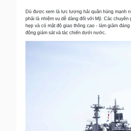
Tin nóng
Việt Nam
Tư vấn luật
Phân tích
Dù được xem là lực lượng hải quân hùng mạnh nh
phải là nhiệm vụ dễ dàng đối với Mỹ. Các chuyên g
hẹp và có mật độ giao thông cao - làm giảm đáng k
Sức khỏe
Đời sống
động giám sát và tác chiến dưới nước.
Dinh dưỡng - món ngon
Nhà đẹp
Cây thuốc
Blog
Sản phụ khoa
Tình yêu - Gia đình
Nhi khoa
Nam khoa
Làm đẹp - giảm cân
Phòng mạch online
Ăn sạch sống khỏe
Cải chính