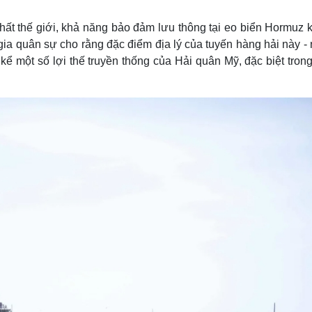
Lịch thi đấu bóng đá
Xe máy
Thế giới thể thao
Tư vấn
ất thế giới, khả năng bảo đảm lưu thông tại eo biển Hormuz 
eSports
V
ia quân sự cho rằng đặc điểm địa lý của tuyến hàng hải này -
Hậu trường
ể một số lợi thế truyền thống của Hải quân Mỹ, đặc biệt tron
Văn hóa
Giải trí
D
Sân khấu - Điện ảnh
Nghệ sĩ
Văn học
Thời trang
Âm nhạc
Sao Việt
c
Di sản