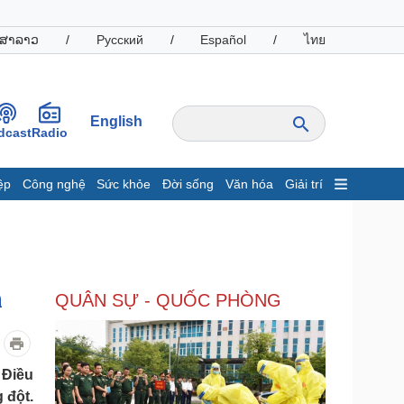
ສາລາວ
/
Русский
/
Español
/
ไทย
English
dcast
Radio
ệp
Công nghệ
Sức khỏe
Đời sống
Văn hóa
Giải trí
inh tế
Thị trường
ất động sản
Giá vàng
hởi nghiệp
Tiêu dùng
Tỷ giá
n
QUÂN SỰ - QUỐC PHÒNG
Chứng khoán
Giá cà phê
oanh nghiệp
Công nghệ
 Điều
hông tin doanh nghiệp
Sành điệu
 đột.