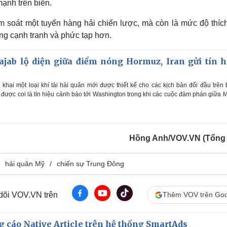
ạnh trên biển.
ểm soát một tuyến hàng hải chiến lược, mà còn là mức độ thíc
ng cạnh tranh và phức tạp hơn.
ajab lộ diện giữa điểm nóng Hormuz, Iran gửi tín h
khai một loại khí tài hải quân mới được thiết kế cho các kịch bản đối đầu trên 
y được coi là tín hiệu cảnh báo tới Washington trong khi các cuộc đàm phán giữa 
Hồng Anh/VOV.VN (Tổng
hải quân Mỹ
chiến sự Trung Đông
 dõi VOV.VN trên
Thêm VOV trên Goo
 cáo Native Article trên hệ thống SmartAds