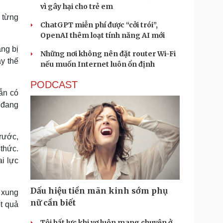
vì gây hại cho trẻ em
 từng
ChatGPT miễn phí được “cởi trói”,
OpenAI thêm loạt tính năng AI mới
ng bị
Những nơi không nên đặt router Wi-Fi
ay thế
nếu muốn Internet luôn ổn định
PODCAST
ẫn có
 đang
rước,
thức.
ai lực
Dấu hiệu tiền mãn kinh sớm phụ
 xung
nữ cần biết
t quả
Tôi bất lực khi vợ luôn mang chuyện ở