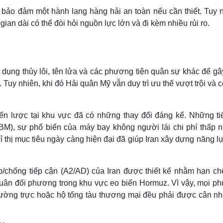
 bảo đảm một hành lang hàng hải an toàn nếu cần thiết. Tuy n
gian dài có thể đòi hỏi nguồn lực lớn và đi kèm nhiều rủi ro.
 dụng thủy lôi, tên lửa và các phương tiện quân sự khác để g
Tuy nhiên, khi đó Hải quân Mỹ vẫn duy trì ưu thế vượt trội và 
iến lược tại khu vực đã có những thay đổi đáng kể. Những ti
M), sự phổ biến của máy bay không người lái chi phí thấp 
hỉ thị mục tiêu ngày càng hiện đại đã giúp Iran xây dựng năng l
/chống tiếp cận (A2/AD) của Iran được thiết kế nhằm hạn ch
quân đối phương trong khu vực eo biển Hormuz. Vì vậy, mọi p
thường trực hoặc hộ tống tàu thương mại đều phải được cân nh