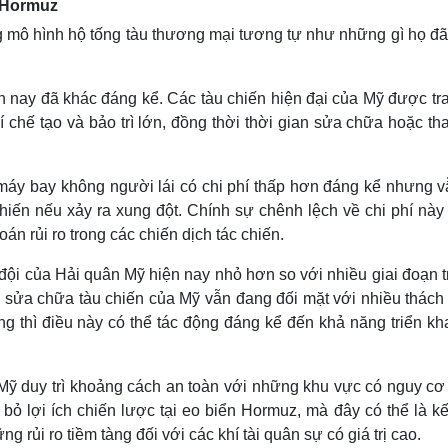
i Hormuz
g mô hình hộ tống tàu thương mại tương tự như những gì họ đã
 nay đã khác đáng kể. Các tàu chiến hiện đại của Mỹ được tra
 chế tạo và bảo trì lớn, đồng thời thời gian sửa chữa hoặc th
 máy bay không người lái có chi phí thấp hơn đáng kể nhưng v
chiến nếu xảy ra xung đột. Chính sự chênh lệch về chi phí này
án rủi ro trong các chiến dịch tác chiến.
đội của Hải quân Mỹ hiện nay nhỏ hơn so với nhiều giai đoạn t
 sửa chữa tàu chiến của Mỹ vẫn đang đối mặt với nhiều thách 
ng thì điều này có thể tác động đáng kể đến khả năng triển kh
 Mỹ duy trì khoảng cách an toàn với những khu vực có nguy cơ
bỏ lợi ích chiến lược tại eo biển Hormuz, mà đây có thể là kế
g rủi ro tiềm tàng đối với các khí tài quân sự có giá trị cao.