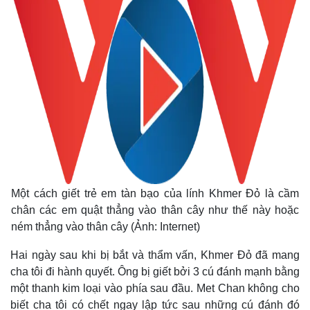
Một cách giết trẻ em tàn bạo của lính Khmer Đỏ là cầm
chân các em quật thẳng vào thân cây như thế này hoặc
ném thẳng vào thân cây (Ảnh: Internet)
Kinh tế
Thị trường
Hai ngày sau khi bị bắt và thẩm vấn, Khmer Đỏ đã mang
Bất động sản
Giá vàng
cha tôi đi hành quyết. Ông bị giết bởi 3 cú đánh mạnh bằng
Khởi nghiệp
Tiêu dùng
Tỷ giá
một thanh kim loại vào phía sau đầu. Met Chan không cho
Chứng khoán
biết cha tôi có chết ngay lập tức sau những cú đánh đó