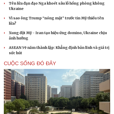
Tên lửa đạn đạo Nga khoét sâu lỗ hổng phòng không
Ukraine
Vì sao ông Trump “nóng mặt” trước tin Mỹ thiếu tên
lửa?
Xung đột Mỹ - Iran tạo hiệu ứng domino, Ukraine chịu
ảnh hưởng
ASEAN 59 năm thành lập: Khẳng định bản lĩnh và giá trị
sức hút
CUỘC SỐNG ĐÓ ĐÂY
Cải chính