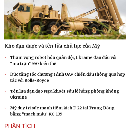
Kho đạn dược và tên lửa chủ lực của Mỹ
Tham vọng robot hóa quân đội, Ukraine đau đầu với
“ma trận” 550 biến thể
Đức tăng tốc chương trình UAV chiến đấu thông qua hợp
tác với Rolls-Royce
Tên lửa đạn đạo Nga khoét sâu lỗ hổng phòng không
Ukraine
Du lịch
Podcast
Mỹ duy trì sức mạnh tiêm kích F-22 tại Trung Đông
Tư vấn
Câu chuyện thời sự
bằng “mạch máu” KC-135
Săn Tour
Đọc truyện đêm khuya
check-in
Cửa sổ tình yêu
PHÂN TÍCH
Kể chuyện cho bé