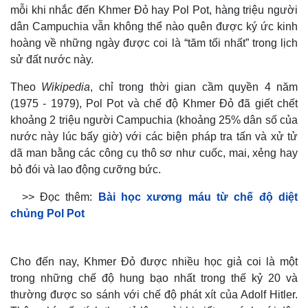
mỗi khi nhắc đến Khmer Đỏ hay Pol Pot, hàng triệu người
dân Campuchia vẫn không thể nào quên được ký ức kinh
hoàng về những ngày được coi là “tăm tối nhất” trong lịch
sử đất nước này.
Theo
Wikipedia
, chỉ trong thời gian cầm quyền 4 năm
(1975 - 1979), Pol Pot và chế độ Khmer Đỏ đã giết chết
khoảng 2 triệu người Campuchia (khoảng 25% dân số của
nước này lúc bấy giờ) với các biện pháp tra tấn và xử tử
dã man bằng các công cụ thô sơ như cuốc, mai, xẻng hay
bỏ đói và lao động cưỡng bức.
>> Đọc thêm:
Bài học xương máu từ chế độ diệt
chủng Pol Pot
Cho đến nay, Khmer Đỏ được nhiều học giả coi là một
trong những chế độ hung bạo nhất trong thế kỷ 20 và
thường được so sánh với chế độ phát xít của Adolf Hitler.