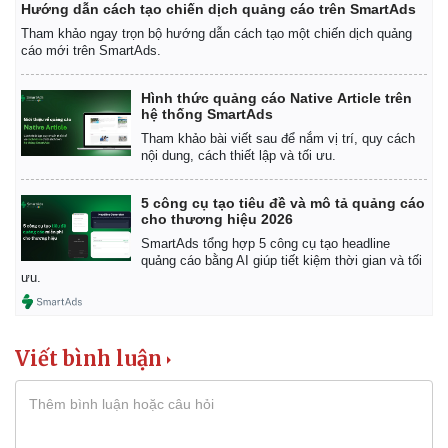
Vụ án
Vũ khí
Hướng dẫn cách tạo chiến dịch quảng cáo trên SmartAds
Tin nóng
Việt Nam
Tham khảo ngay trọn bộ hướng dẫn cách tạo một chiến dịch quảng
Tư vấn luật
Phân tích
cáo mới trên SmartAds.
Hình thức quảng cáo Native Article trên
hệ thống SmartAds
Tham khảo bài viết sau để nắm vị trí, quy cách
nội dung, cách thiết lập và tối ưu.
5 công cụ tạo tiêu đề và mô tả quảng cáo
cho thương hiệu 2026
SmartAds tổng hợp 5 công cụ tạo headline
quảng cáo bằng AI giúp tiết kiệm thời gian và tối
ưu.
Viết bình luận