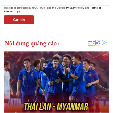
This site is protected by reCAPTCHA and the Google
Privacy Policy
and
Terms of
Service
apply.
Gửi tin