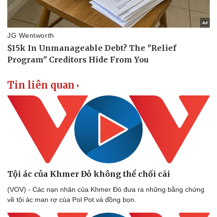
Doanh nghiệp
Công nghệ
Thông tin doanh nghiệp
Sành điệu
Doanh nghiệp 24h
Tin Công nghệ
Doanh nhân
Trải nghiệm
Tin liên quan
Vì cộng đồng
Chuyển đổi số
Tội ác của Khmer Đỏ không thể chối cãi
(VOV) - Các nạn nhân của Khmer Đỏ đưa ra những bằng chứng
về tội ác man rợ của Pol Pot và đồng bọn.