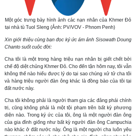
Một góc trưng bày hình ảnh các nạn nhân của Khmer Đỏ
tại nhà tù Tuol Sleng (Ảnh: PV/VOV - Phnom Penh)
Xin giới thiệu cùng bạn đọc ký ức ám ảnh Sisowath Doung
Chanto suốt cuộc đời:
Cha tôi là một trong hàng triệu nạn nhân bị giết chết bởi
chế độ diệt chủng Khmer Đỏ. Cho đến tận hôm nay, tôi vẫn
không thể nào hiểu được lý do tại sao chúng xử tử cha tôi
và hàng triệu người đàn ông khác là đồng bào của tôi tại
Thế giới
Multimedia
đất nước này.
Quan sát
Video
Cha tôi không phải là người tham gia các đảng phái chính
Cuộc sống đó đây
Ảnh
trị, cũng không phải là một tội phạm trên bất kỳ phương
Hồ sơ
E-Magazine
diện nào. Trong ký ức của tôi, ông là một người đàn ông
Infographic
của gia đình giống như bất kỳ người đàn ông Campuchia
nào khác ở đất nước này. Ông là một người cha luôn yêu