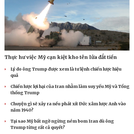
Thực hư việc Mỹ cạn kiệt kho tên lửa đắt tiền
Lý do ông Trump được xem là tư lệnh chiến lược hiệu
quả
Chiến lược lợi hại của Iran nhằm làm suy yếu Mỹ và Tổng
thống Trump
Chuyện gì sẽ xảy ra nếu phát xít Đức xâm lược Anh vào
năm 1940?
Tại sao Mỹ bất ngờ ngừng ném bom Iran dù ông
Trump từng rất cả quyết?