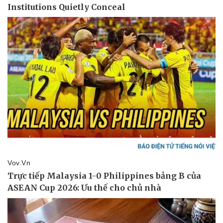
Thể thao
Ô tô - Xe máy
Bóng đá
Ô tô
Lịch thi đấu bóng đá
Xe máy
Thế giới thể thao
Tư vấn
eSports
Hậu trường