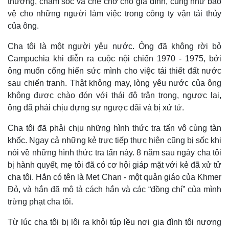
thương, chăm sóc và che chở cho gia đình, cũng như bảo
vệ cho những người làm việc trong công ty vận tải thủy
của ông.
Cha tôi là một người yêu nước. Ông đã không rời bỏ
Campuchia khi diễn ra cuộc nội chiến 1970 - 1975, bởi
ông muốn cống hiến sức mình cho việc tái thiết đất nước
sau chiến tranh. Thật không may, lòng yêu nước của ông
không được chào đón với thái độ trân trọng, ngược lại,
ông đã phải chịu đựng sự ngược đãi và bị xử tử.
Cha tôi đã phải chịu những hình thức tra tấn vô cùng tàn
khốc. Ngay cả những kẻ trực tiếp thực hiện cũng bị sốc khi
nói về những hình thức tra tấn này. 8 năm sau ngày cha tôi
bị hành quyết, mẹ tôi đã có cơ hội giáp mặt với kẻ đã xử tử
cha tôi. Hắn có tên là Met Chan - một quản giáo của Khmer
Đỏ, và hắn đã mô tả cách hắn và các “đồng chí” của mình
trừng phạt cha tôi.
Từ lúc cha tôi bị lôi ra khỏi túp lều nơi gia đình tôi nương