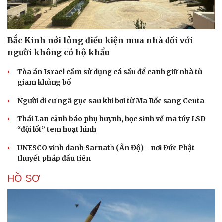
Bắc Kinh nới lỏng điều kiện mua nhà đối với
người không có hộ khẩu
Tòa án Israel cấm sử dụng cá sấu để canh giữ nhà tù
giam khủng bố
Người di cư ngã gục sau khi bơi từ Ma Rốc sang Ceuta
Thái Lan cảnh báo phụ huynh, học sinh về ma túy LSD
“đội lốt” tem hoạt hình
UNESCO vinh danh Sarnath (Ấn Độ) - nơi Đức Phật
thuyết pháp đầu tiên
HỒ SƠ