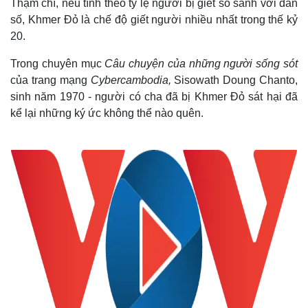
Thậm chí, nếu tính theo tỷ lệ người bị giết so sánh với dân
số, Khmer Đỏ là chế độ giết người nhiều nhất trong thế kỷ
20.
Trong chuyên mục
Câu chuyện của những người sống sót
của trang mạng
Cybercambodia,
Sisowath
Doung Chanto,
sinh năm 1970 - người có cha đã bị Khmer Đỏ sát hại đã
kể lại những ký ức không thể nào quên.