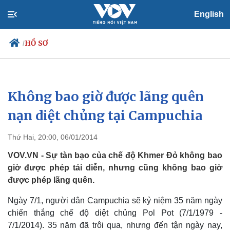
English
HỒ SƠ
/
Không bao giờ được lãng quên
Chính trị
Xã hội
Đảng
Tin 24h
nạn diệt chủng tại Campuchia
Tổ chức nhân sự
Dự báo thời tiết
Quốc hội
Giáo dục
Thứ Hai, 20:00, 06/01/2014
Nhận diện sự thật
Dấu ấn VOV
Việc làm
VOV.VN - Sự tàn bạo của chế độ Khmer Đỏ không bao
Biển đảo
giờ được phép tái diễn, nhưng cũng không bao giờ
được phép lãng quên.
Ngày 7/1, người dân Campuchia sẽ kỷ niệm 35 năm ngày
chiến thắng chế độ diệt chủng Pol Pot (7/1/1979 -
7/1/2014). 35 năm đã trôi qua, nhưng đến tận ngày nay,