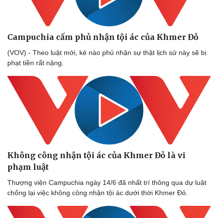
Campuchia cấm phủ nhận tội ác của Khmer Đỏ
(VOV) - Theo luật mới, kẻ nào phủ nhận sự thật lịch sử này sẽ bị
phạt tiền rất nặng.
Sức khỏe
Đời sống
Dinh dưỡng - món ngon
Nhà đẹp
Cây thuốc
Blog
Sản phụ khoa
Tình yêu - Gia đình
Nhi khoa
Nam khoa
Làm đẹp - giảm cân
Phòng mạch online
Không công nhận tội ác của Khmer Đỏ là vi
Ăn sạch sống khỏe
phạm luật
Thượng viện Campuchia ngày 14/6 đã nhất trí thông qua dự luật
chống lại việc không công nhận tội ác dưới thời Khmer Đỏ.