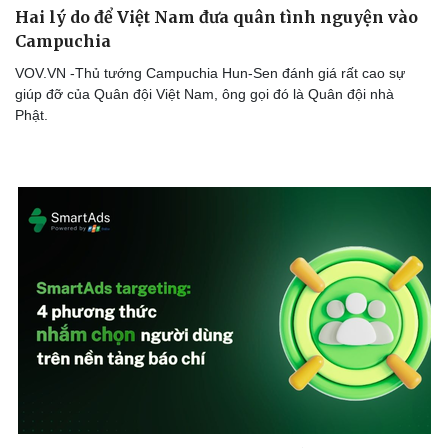
Hai lý do để Việt Nam đưa quân tình nguyện vào
Campuchia
VOV.VN -Thủ tướng Campuchia Hun-Sen đánh giá rất cao sự
giúp đỡ của Quân đội Việt Nam, ông gọi đó là Quân đội nhà
Phật.
Văn hóa
Giải trí
Sân khấu - Điện ảnh
Nghệ sĩ
Văn học
Thời trang
Âm nhạc
Sao Việt
Di sản