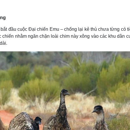
Lịch thi đấu bóng đá
Xe máy
Thế giới thể thao
Tư vấn
eSports
V
ắng
Hậu trường
a bắt đầu cuộc Đại chiến Emu – chống lại kẻ thù chưa từng có ti
Văn hóa
Giải trí
D
c chiến nhằm ngăn chặn loài chim này xông vào các khu dân c
Sân khấu - Điện ảnh
Nghệ sĩ
dài.
Văn học
Thời trang
Âm nhạc
Sao Việt
c
Di sản