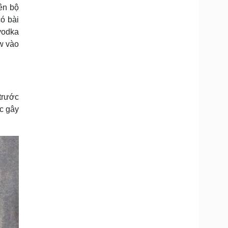
ên bộ
ó bài
vodka
w vào
trước
ệc gây