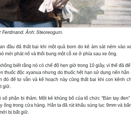
z Ferdinand. Ảnh: Steoreogum.
an đầu đã thất bại khi một quả bom do kẻ ám sát ném vào x
ó mới phát nổ và thổi bung một cỗ xe ở phía sau xe ông.
ng biết rằng nó có chế độ hẹn giờ trong 10 giây, vì thế đã để
 viên thuốc độc xyanua nhưng do thuốc hết hạn sử dụng nên hắn 
 đó để tự vẫn và kế hoạch này cũng thất bại khi con kênh ch
t giữ.
i số phận bi thảm. Một kẻ khủng bố của tổ chức “Bàn tay đen” 
y ông trong cửa hàng. Hắn ta đã rút khẩu súng lục 9mm và bắn
ới bị bắt giữ.