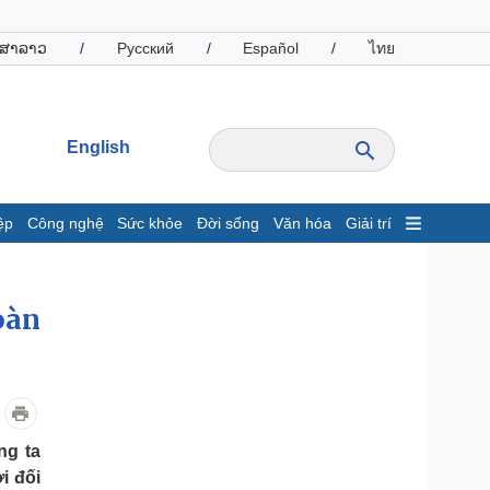
ສາລາວ
/
Русский
/
Español
/
ไทย
English
ệp
Công nghệ
Sức khỏe
Đời sống
Văn hóa
Giải trí
inh tế
Thị trường
ất động sản
Giá vàng
oàn
hởi nghiệp
Tiêu dùng
Tỷ giá
Chứng khoán
Giá cà phê
ng ta
oanh nghiệp
Công nghệ
i đối
hông tin doanh nghiệp
Sành điệu