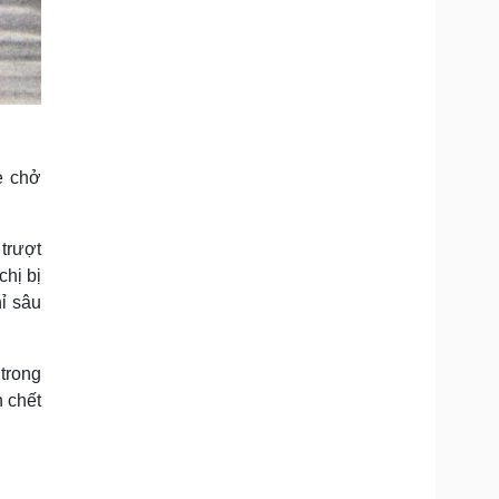
e chở
 trượt
chị bị
ỉ sâu
trong
 chết