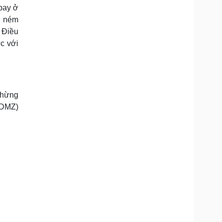
 bay ở
g ném
 Điều
c với
chừng
(DMZ)