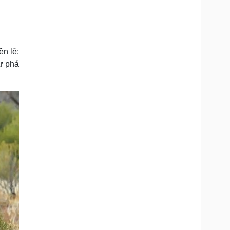
Doanh nghiệp 24h
Tin Công nghệ
Doanh nhân
Trải nghiệm
ì cộng đồng
Chuyển đổi số
ền lệ:
u lịch
Podcast
ư phá
Tư vấn
Câu chuyện thời sự
Săn Tour
Đọc truyện đêm khuya
heck-in
Cửa sổ tình yêu
Kể chuyện cho bé
Hạt giống tâm hồn