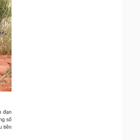
n đạn
ng số
 tiên