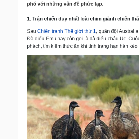
Tin nóng
Việt Nam
phó với những vấn đề phức tạp.
Tư vấn luật
Phân tích
1. Trận chiến duy nhất loài chim giành chiến th
Sau
Chiến tranh Thế giới thứ 1
, quân đội Australi
Sức khỏe
Đời sống
Đà điểu Emu hay còn gọi là đà điểu châu Úc. Cuộ
Dinh dưỡng - món ngon
Nhà đẹp
phách, tìm kiếm thức ăn khi tình trạng hạn hán kéo 
Cây thuốc
Blog
Sản phụ khoa
Tình yêu - Gia đình
Nhi khoa
Nam khoa
Làm đẹp - giảm cân
Phòng mạch online
Ăn sạch sống khỏe
Cải chính