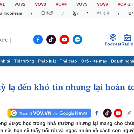
V1
VOV2
VOV3
VOV4
VOV5
VOV6
VOV GT
a Indonesia
/
日本語
/
ខ្មែរ
/
한국어
/
ພາ
33°C
Podcast
Radio
inh tế
Thị trường
Pháp luật
Thể thao
Ô tô - Xe máy
Doanh nghi
Thế giới
Multimedia
K
Quan sát
Video
B
ỳ lạ đến khó tin nhưng lại hoàn t
Cuộc sống đó đây
Ảnh
K
Hồ sơ
E-Magazine
Infographic
hông được học trong nhà trường nhưng lại mang cho chú
Thể thao
Ô tô - Xe máy
D
lịch sử, bạn sẽ thấy bối rối và ngạc nhiên về cách con ngườ
Bóng đá
Ô tô
T