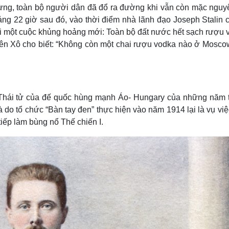
ừng, toàn bộ người dân đã đổ ra đường khi vẫn còn mặc nguy
ng 22 giờ sau đó, vào thời điểm nhà lãnh đạo Joseph Stalin c
với một cuộc khủng hoảng mới: Toàn bộ đất nước hết sạch rượu 
iên Xô cho biết: “Không còn một chai rượu vodka nào ở Mosco
 - Thái tử của đế quốc hùng mạnh Áo- Hungary của những năm 
 do tổ chức “Bàn tay đen” thực hiện vào năm 1914 lại là vụ vi
tiếp làm bùng nổ Thế chiến I.