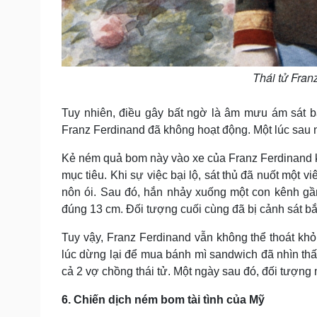
Thái tử Fran
Tuy nhiên, điều gây bất ngờ là âm mưu ám sát b
Franz Ferdinand đã không hoạt động. Một lúc sau n
Kẻ ném quả bom này vào xe của Franz Ferdinand khô
mục tiêu. Khi sự việc bại lộ, sát thủ đã nuốt một
nôn ói. Sau đó, hắn nhảy xuống một con kênh gần
đúng 13 cm. Đối tượng cuối cùng đã bị cảnh sát bắ
Tuy vậy, Franz Ferdinand vẫn không thể thoát khỏ
lúc dừng lại để mua bánh mì sandwich đã nhìn thấ
cả 2 vợ chồng thái tử. Một ngày sau đó, đối tượng m
6. Chiến dịch ném bom tài tình của Mỹ