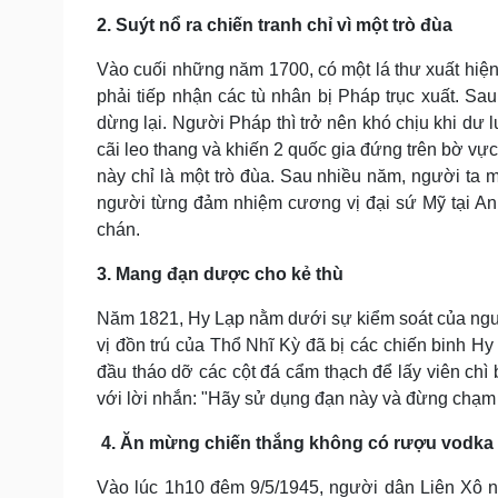
2. Suýt nổ ra chiến tranh chỉ vì một trò đùa
Vào cuối những năm 1700, có một lá thư xuất hiệ
phải tiếp nhận các tù nhân bị Pháp trục xuất. Sa
dừng lại. Người Pháp thì trở nên khó chịu khi dư 
cãi leo thang và khiến 2 quốc gia đứng trên bờ vực
này chỉ là một trò đùa. Sau nhiều năm, người ta m
người từng đảm nhiệm cương vị đại sứ Mỹ tại Anh
chán.
3. Mang đạn dược cho kẻ thù
Năm 1821, Hy Lạp nằm dưới sự kiểm soát của ngườ
vị đồn trú của Thổ Nhĩ Kỳ đã bị các chiến binh Hy
đầu tháo dỡ các cột đá cẩm thạch để lấy viên ch
với lời nhắn: "Hãy sử dụng đạn này và đừng chạm 
4. Ăn mừng chiến thắng không có rượu vodka
Vào lúc 1h10 đêm 9/5/1945, người dân Liên Xô ngh