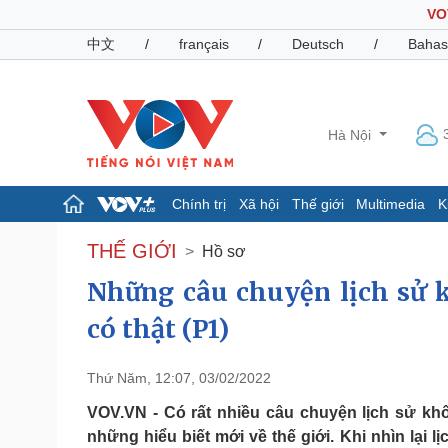
VO
中文
/
français
/
Deutsch
/
Bahas
Hà Nội
Chính trị
Xã hội
Thế giới
Multimedia
K
Chính trị
Xã hội
THẾ GIỚI
Hồ sơ
Đảng
Tin 24h
Những câu chuyện lịch sử k
Tổ chức nhân sự
Dự báo thời tiết
Quốc hội
Giáo dục
có thật (P1)
Nhận diện sự thật
Dấu ấn VOV
Việc làm
Biển đảo
Thứ Năm, 12:07, 03/02/2022
Pháp luật
VOV.VN - Có rất nhiều câu chuyện lịch sử k
Quân sự - Quốc phòng
những hiểu biết mới về thế giới. Khi nhìn lại 
Vụ án
Vũ khí