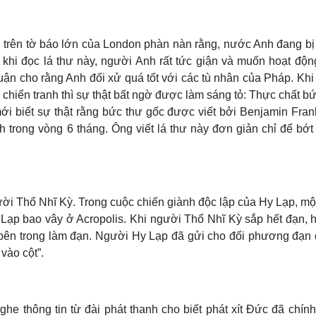
n trên tờ báo lớn của London phàn nàn rằng, nước Anh đang bị
u khi đọc lá thư này, người Anh rất tức giận và muốn hoạt độn
luận cho rằng Anh đối xử quá tốt với các tù nhân của Pháp. Khi
 chiến tranh thì sự thật bất ngờ được làm sáng tỏ: Thực chất b
ới biết sự thật rằng bức thư gốc được viết bởi Benjamin Fran
 trong vòng 6 tháng. Ông viết lá thư này đơn giản chỉ để bớt
i Thổ Nhĩ Kỳ. Trong cuộc chiến giành độc lập của Hy Lạp, mộ
 Lạp bao vây ở Acropolis. Khi người Thổ Nhĩ Kỳ sắp hết đạn, 
ì bên trong làm đạn. Người Hy Lạp đã gửi cho đối phương đạn
vào cột”.
e thông tin từ đài phát thanh cho biết phát xít Đức đã chính