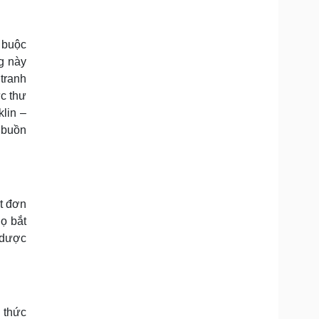
 buộc
g này
 tranh
ức thư
klin –
 buồn
t đơn
họ bắt
 dược
 thức