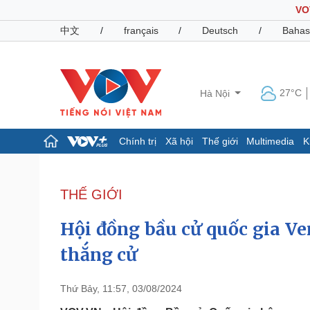
VO
中文
/
français
/
Deutsch
/
Bahas
27°C
Hà Nội
Chính trị
Xã hội
Thế giới
Multimedia
K
Chính trị
Xã hội
Đảng
Tin 24h
THẾ GIỚI
Tổ chức nhân sự
Dự báo thời tiết
Quốc hội
Giáo dục
Hội đồng bầu cử quốc gia V
Nhận diện sự thật
Dấu ấn VOV
Việc làm
thắng cử
Biển đảo
Pháp luật
Quân sự - Quốc phòng
Thứ Bảy, 11:57, 03/08/2024
Vụ án
Vũ khí