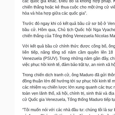
các quốc gia khác. Điều đó là không hợp pháp. 
chiến thắng hoặc kẻ thua cuộc cho một ứng cử vi
hòa và hòa hợp giữa các quốc gia”.
Trước đó ngay khi có kết quả bầu cử sơ bộ ở Ve
bầu cử. Hôm qua, Chủ tịch Quốc hội Nga Vyaches
chiến thắng của Tổng thống Venezuela Nicolas Ma
Với kết quả bầu cử chính thức được công bố, ôn
liên tiếp, nâng tổng số năm cầm quyền lên 1
Venezuela (PSUV). Trong những năm gần đây, chí
việc phục hồi kinh tế, đảm bảo trật tự, an ninh xã hộ
Trong chiến dịch tranh cử, ông Maduro đã gửi th
đồng thuận lớn để hướng tới sự phục hồi kinh tế 
các nhiệm vụ chiến lược lớn xung quanh các trục n
toàn vẹn lãnh thổ, xã hội, chính trị, sinh thái và 
cử Quốc gia Venezuela, Tổng thống Maduro tiếp t
“Tôi muốn nói với các nhà đầu tư: chúng tôi là s