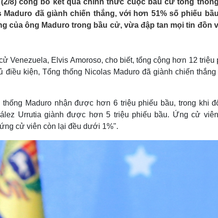
2/8) công bố kết quả chính thức cuộc bầu cử tổng thốn
Lịch thi đấu bóng đá
Xe máy
 Maduro đã giành chiến thắng, với hơn 51% số phiếu bầu
Thế giới thể thao
Tư vấn
g của ông Maduro trong bầu cử, vừa đập tan mọi tin đồn v
eSports
V
Hậu trường
Văn hóa
Giải trí
D
 cử Venezuela, Elvis Amoroso, cho biết, tổng cộng hơn 12 triệu
Sân khấu - Điện ảnh
Nghệ sĩ
ủ điều kiện, Tổng thống Nicolas Maduro đã giành chiến thắng 
Văn học
Thời trang
Âm nhạc
Sao Việt
c
Di sản
thống Maduro nhận được hơn 6 triệu phiếu bầu, trong khi đố
lez Urrutia giành được hơn 5 triệu phiếu bầu. Ứng cử viên
ứng cử viên còn lại đều dưới 1%".