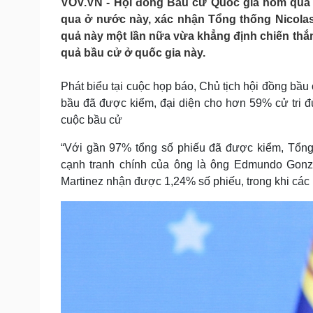
VOV.VN - Hội đồng Bầu cử Quốc gia hôm qua (
Tin nóng
Việt Nam
qua ở nước này, xác nhận Tổng thống Nicolas
Tư vấn luật
Phân tích
quả này một lần nữa vừa khẳng định chiến thắn
quả bầu cử ở quốc gia này.
Sức khỏe
Đời sống
Phát biểu tại cuộc họp báo, Chủ tịch hội đồng bầu
Dinh dưỡng - món ngon
Nhà đẹp
bầu đã được kiểm, đại diện cho hơn 59% cử tri đ
Cây thuốc
Blog
cuộc bầu cử
Sản phụ khoa
Tình yêu - Gia đình
Nhi khoa
“Với gần 97% tổng số phiếu đã được kiểm, Tổng 
Nam khoa
cạnh tranh chính của ông là ông Edmundo Gonzá
Làm đẹp - giảm cân
Martinez nhận được 1,24% số phiếu, trong khi các 
Phòng mạch online
Ăn sạch sống khỏe
Cải chính