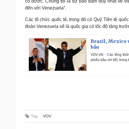
có được. Chúng tôi là sự bảo đảm duy nhất về vi
đến với Venezuela”.
Các tổ chức quốc tế, trong đó có Quỹ Tiền tệ quốc
đoán Venezuela sẽ là quốc gia có tốc độ tăng trư
Brazil, Mexico 
bầu
VOV.VN - Các tổng thố
phiếu bầu chi tiết, tron
Tag:
VOV