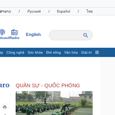
ສາລາວ
/
Русский
/
Español
/
ไทย
English
dcast
Radio
ệp
Công nghệ
Sức khỏe
Đời sống
Văn hóa
Giải trí
inh tế
Thị trường
ất động sản
Giá vàng
hởi nghiệp
Tiêu dùng
Tỷ giá
uro
QUÂN SỰ - QUỐC PHÒNG
Chứng khoán
Giá cà phê
oanh nghiệp
Công nghệ
hông tin doanh nghiệp
Sành điệu