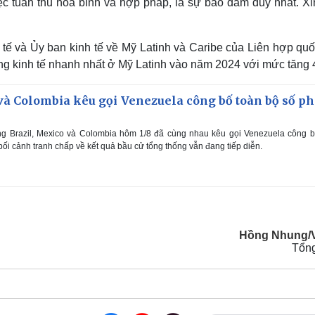
ệc tuân thủ hòa bình và hợp pháp, là sự bảo đảm duy nhất. Xi
 tế và Ủy ban kinh tế về Mỹ Latinh và Caribe của Liên hợp qu
ởng kinh tế nhanh nhất ở Mỹ Latinh vào năm 2024 với mức tăng 
và Colombia kêu gọi Venezuela công bố toàn bộ số ph
ng Brazil, Mexico và Colombia hôm 1/8 đã cùng nhau kêu gọi Venezuela công b
g bối cảnh tranh chấp về kết quả bầu cử tổng thống vẫn đang tiếp diễn.
Hồng Nhung/
Tổn