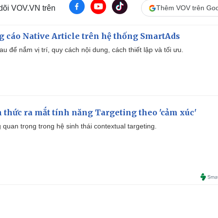
 dõi VOV.VN trên
Thêm VOV trên Goo
 cáo Native Article trên hệ thống SmartAds
u để nắm vị trí, quy cách nội dung, cách thiết lập và tối ưu.
thức ra mắt tính năng Targeting theo 'cảm xúc'
quan trọng trong hệ sinh thái contextual targeting.