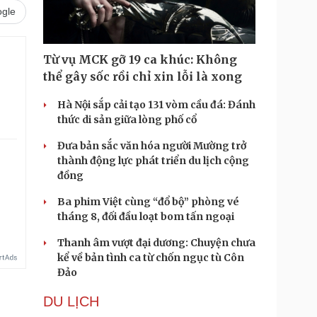
gle
Từ vụ MCK gỡ 19 ca khúc: Không
thể gây sốc rồi chỉ xin lỗi là xong
Hà Nội sắp cải tạo 131 vòm cầu đá: Đánh
thức di sản giữa lòng phố cổ
Đưa bản sắc văn hóa người Mường trở
thành động lực phát triển du lịch cộng
đồng
Ba phim Việt cùng “đổ bộ” phòng vé
tháng 8, đối đầu loạt bom tấn ngoại
Thanh âm vượt đại dương: Chuyện chưa
kể về bản tình ca từ chốn ngục tù Côn
Đảo
DU LỊCH