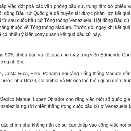
hấp việc đốt phá các văn phòng bầu cử, trung tâm bỏ phiếu v
ội đồng Bầu cử Quốc gia đã truyền tải được phần lớn kết quả
kể từ sau cuộc bầu cử Tổng thống Venezuela, Hội đồng Bầu cử
 thắng thuộc về Tổng thống Maduro. Trước đó, ngay khi kết quả
 có nhiều ý kiến xoay quanh kết quả bầu cử này.
ng 90% phiếu bầu và kết quả cho thấy ứng viên Edmundo Gon
ương nhiệm.
le, Costa Rica, Peru, Panama nói rằng Tổng thống Maduro nên
 nước như Brazil, Colombia và Mexico thể hiện quan điểm trun
Mexico Manuel Lopez Obrador cho rằng việc một số quốc gia
zalez là người chiến thắng trong cuộc bầu cử ở Venezuela l
 cả các chính phủ không nên có sự can thiệp vào công việc nội 