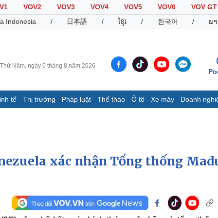
V1
VOV2
VOV3
VOV4
VOV5
VOV6
VOV GT
a Indonesia
/
日本語
/
ខ្មែរ
/
한국어
/
ພາ
Thứ Năm, ngày 6 tháng 8 năm 2026
Po
inh tế
Thị trường
Pháp luật
Thể thao
Ô tô - Xe máy
Doanh nghi
Thế giới
Multimedia
K
Quan sát
Video
B
Cuộc sống đó đây
Ảnh
K
Hồ sơ
E-Magazine
enezuela xác nhận Tổng thống Mad
Infographic
Thể thao
Ô tô - Xe máy
D
Bóng đá
Ô tô
T