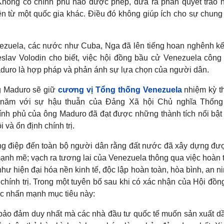
Không có chính phủ nào được phép, đưa ra phán quyết trao 
ên từ một quốc gia khác. Điều đó không giúp ích cho sự chung
nezuela, các nước như Cuba, Nga đã lên tiếng hoan nghênh kế
lav Volodin cho biết, việc hội đồng bầu cử Venezuela công
duro là hợp pháp và phản ánh sự lựa chọn của người dân.
g Maduro sẽ giữ
cương vị Tổng thống Venezuela
nhiệm kỳ t
8 năm với sự hậu thuẫn của Đảng Xã hội Chủ nghĩa Thống
nh phủ của ông Maduro đã đạt được những thành tích nổi bật 
i và ổn định chính trị.
ông điệp đến toàn bộ người dân rằng đất nước đã xây dựng đư
mạnh mẽ; vạch ra tương lai của Venezuela thông qua việc hoàn 
hư hiện đại hóa nền kinh tế, độc lập hoàn toàn, hòa bình, an n
địa chính trị. Trong một tuyên bố sau khi có xác nhận của Hội đồ
ục nhấn mạnh mục tiêu này:
ự bảo đảm duy nhất mà các nhà đầu tư quốc tế muốn sản xuất dầ