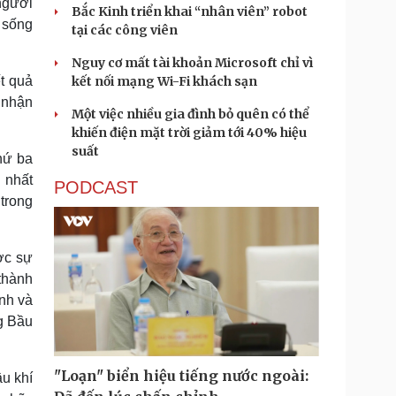
người
Bắc Kinh triển khai “nhân viên” robot
 sống
tại các công viên
Nguy cơ mất tài khoản Microsoft chỉ vì
t quả
kết nối mạng Wi-Fi khách sạn
 nhận
Một việc nhiều gia đình bỏ quên có thể
khiến điện mặt trời giảm tới 40% hiệu
suất
hứ ba
 nhất
PODCAST
trong
ợc sự
thành
inh và
ng Bầu
"Loạn" biển hiệu tiếng nước ngoài:
u khí