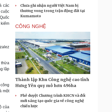
à các
Chưa ghi nhận người Việt Nam bị
thương vong trong trận động đất tại
 cuộc
Kumamoto
 Quốc
 kiểm
CÔNG NGHỆ
zalez
 thừa
g lập
Thành lập Khu Công nghệ cao tỉnh
 công
Hưng Yên quy mô hơn 496ha
à một
Phê duyệt Chương trình KHCN và đổi
mới sáng tạo quốc gia về công nghệ
chiến lược
bộ của