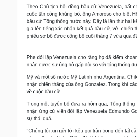
Theo Chủ tịch hội đồng bầu cử Venezuela, bất c
cuộc tấn công khủng bố, ông Amoroso cho biết H
bầu cử Tổng thống nước này. Đây là lần thứ hai 
gia lên tiếng xác nhận kết quả bầu cử, với chiến
phiếu sơ bộ được công bố cuối tháng 7 vừa qua đã
Phe đối lập Venezuela cho rằng họ đã kiểm khoả
nhận được sự ủng hộ gấp đôi so với tổng thống đ
Mỹ và một số nước Mỹ Latinh như Argentina, Chi
nhận chiến thắng của ông Gonzalez. Trong khi các
về cuộc bầu cử.
Trong một tuyên bố đưa ra hôm qua, Tổng thống 
nhận ứng cử viên đối lập Venezuela Edmundo Gon
sự thái quá.
"Chúng tôi xin gửi lời kêu gọi trân trọng đến tất