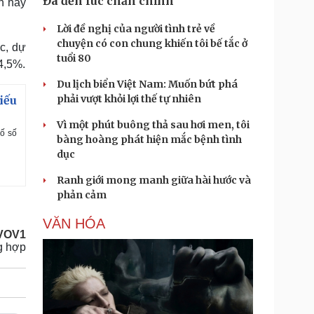
Đã đến lúc chấn chỉnh
n hãy
Lời đề nghị của người tình trẻ về
chuyện có con chung khiến tôi bế tắc ở
ốc, dự
tuổi 80
4,5%.
Du lịch biển Việt Nam: Muốn bứt phá
phải vượt khỏi lợi thế tự nhiên
iếu
Vì một phút buông thả sau hơi men, tôi
ố số
bàng hoàng phát hiện mắc bệnh tình
dục
Ranh giới mong manh giữa hài hước và
phản cảm
VĂN HÓA
VOV1
g hợp