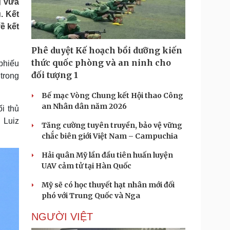
g vừa
Doanh nghiệp 24h
Tin Công nghệ
. Kết
Doanh nhân
Trải nghiệm
ề kết
ì cộng đồng
Chuyển đổi số
Phê duyệt Kế hoạch bồi dưỡng kiến
u lịch
Podcast
thức quốc phòng và an ninh cho
 phiếu
Tư vấn
Câu chuyện thời sự
đối tượng 1
trong
Săn Tour
Đọc truyện đêm khuya
heck-in
Cửa sổ tình yêu
Bế mạc Vòng Chung kết Hội thao Công
Kể chuyện cho bé
an Nhân dân năm 2026
i thủ
Hạt giống tâm hồn
 Luiz
Tăng cường tuyên truyền, bảo vệ vững
chắc biên giới Việt Nam – Campuchia
Hải quân Mỹ lần đầu tiên huấn luyện
UAV cảm tử tại Hàn Quốc
Mỹ sẽ có học thuyết hạt nhân mới đối
phó với Trung Quốc và Nga
NGƯỜI VIỆT