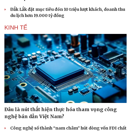
Đắk Lắk đặt mục tiêu đón 10 triệu lượt khách, doanh thu
du lịch hơn 19.000 tỷ đồng
KINH TẾ
Văn hóa
Giải trí
Sân khấu - Điện ảnh
Nghệ sĩ
Văn học
Thời trang
Âm nhạc
Sao Việt
Di sản
Đâu là nút thắt hiện thực hóa tham vọng công
nghệ bán dẫn Việt Nam?
Công nghệ số thành “nam châm” hút dòng vốn FDI chất