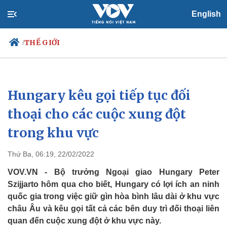
English
THẾ GIỚI
/
Hungary kêu gọi tiếp tục đối
Chính trị
Xã hội
Đảng
Tin 24h
thoại cho các cuộc xung đột
Tổ chức nhân sự
Dự báo thời tiết
trong khu vực
Quốc hội
Giáo dục
Nhận diện sự thật
Dấu ấn VOV
Việc làm
Thứ Ba, 06:19, 22/02/2022
Biển đảo
VOV.VN - Bộ trưởng Ngoại giao Hungary Peter
Szijjarto hôm qua cho biết, Hungary có lợi ích an ninh
quốc gia trong việc giữ gìn hòa bình lâu dài ở khu vực
châu Âu và kêu gọi tất cả các bên duy trì đối thoại liên
quan đến cuộc xung đột ở khu vực này.