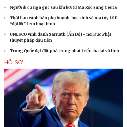
Người di cư ngã gục sau khi bơi từ Ma Rốc sang Ceuta
Thái Lan cảnh báo phụ huynh, học sinh về ma túy LSD
“đội lốt” tem hoạt hình
UNESCO vinh danh Sarnath (Ấn Độ) - nơi Đức Phật
thuyết pháp đầu tiên
Trung Quốc đạt đột phá trong phát triển lúa lai vô tính
HỒ SƠ
Cải chính