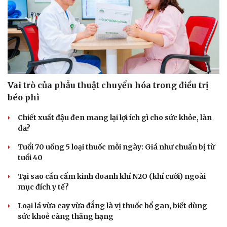
Vai trò của phẫu thuật chuyển hóa trong điều trị
béo phì
Chiết xuất đậu đen mang lại lợi ích gì cho sức khỏe, làn
Du lịch
Podcast
da?
Tư vấn
Câu chuyện thời sự
Săn Tour
Đọc truyện đêm khuya
Tuổi 70 uống 5 loại thuốc mỗi ngày: Giá như chuẩn bị từ
check-in
Cửa sổ tình yêu
tuổi 40
Kể chuyện cho bé
Tại sao cần cấm kinh doanh khí N2O (khí cười) ngoài
Hạt giống tâm hồn
mục đích y tế?
Loại lá vừa cay vừa đắng là vị thuốc bổ gan, biết dùng
sức khoẻ càng thăng hạng