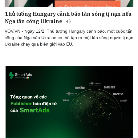
Lịch thi đấu bóng đá
Xe máy
Thế giới thể thao
Tư vấn
Thủ tướng Hungary cảnh báo làn sóng tị nạn nếu
eSports
Nga tấn công Ukraine
Hậu trường
VOV.VN - Ngày 12/2, Thủ tướng Hungary cảnh báo, một cuộc tấn
công của Nga vào Ukraine có thể tạo ra một làn sóng người tị nạn
Ukraine chạy qua biên giới vào EU.