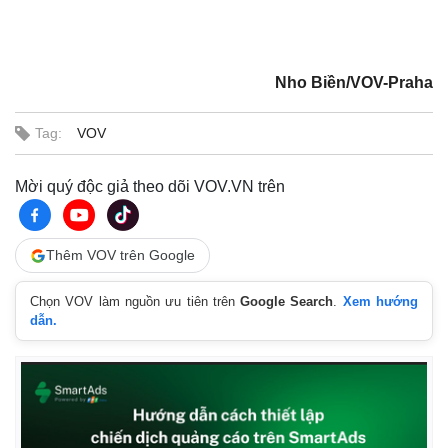
Nho Biền/VOV-Praha
Tag:
VOV
Mời quý độc giả theo dõi VOV.VN trên
Thêm VOV trên Google
Thế giới
Multimedia
Quan sát
Video
Chọn VOV làm nguồn ưu tiên trên
Google Search
.
Xem hướng
dẫn.
Cuộc sống đó đây
Ảnh
Hồ sơ
E-Magazine
Infographic