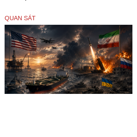
QUAN SÁT
Hai điểm nóng Iran và Ukraine làm trầm trọng
thêm khủng hoảng năng lượng toàn cầu
Iran tranh thủ “khoảng ngừng” giao tranh với Mỹ để
củng cố sức mạnh quân sự