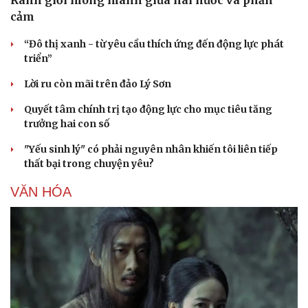
Ranh giới mong manh giữa hài hước và phản
cảm
“Đô thị xanh - từ yêu cầu thích ứng đến động lực phát
Sức khỏe
Đời sống
triển”
Dinh dưỡng - món ngon
Nhà đẹp
Cây thuốc
Blog
Lời ru còn mãi trên đảo Lý Sơn
Sản phụ khoa
Tình yêu - Gia đình
Nhi khoa
Quyết tâm chính trị tạo động lực cho mục tiêu tăng
Nam khoa
trưởng hai con số
Làm đẹp - giảm cân
"Yếu sinh lý" có phải nguyên nhân khiến tôi liên tiếp
Phòng mạch online
thất bại trong chuyện yêu?
Ăn sạch sống khỏe
VĂN HÓA