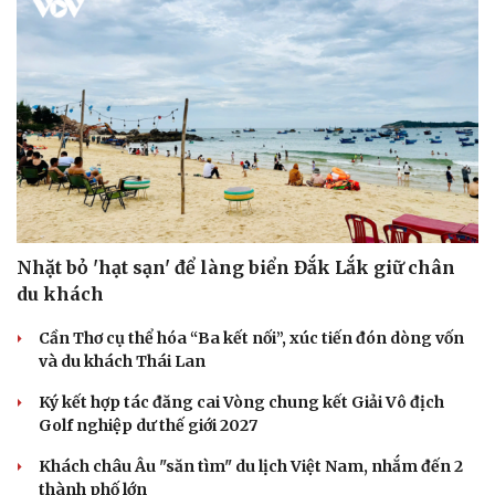
Nhặt bỏ 'hạt sạn' để làng biển Đắk Lắk giữ chân
du khách
Cần Thơ cụ thể hóa “Ba kết nối”, xúc tiến đón dòng vốn
và du khách Thái Lan
Ký kết hợp tác đăng cai Vòng chung kết Giải Vô địch
Golf nghiệp dư thế giới 2027
Khách châu Âu "săn tìm" du lịch Việt Nam, nhắm đến 2
thành phố lớn