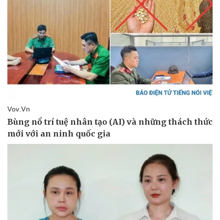
Kinh tế
Thị trường
Bất động sản
Giá vàng
Khởi nghiệp
Tiêu dùng
Tỷ giá
Chứng khoán
Giá cà phê