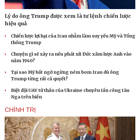
Lý do ông Trump được xem là tư lệnh chiến lược
hiệu quả
Chiến lược lợi hại của Iran nhằm làm suy yếu Mỹ và Tổng
thống Trump
Chuyện gì sẽ xảy ra nếu phát xít Đức xâm lược Anh vào
năm 1940?
Tại sao Mỹ bất ngờ ngừng ném bom Iran dù ông
Trump từng rất cả quyết?
Biệt đội UAV tử thần của Ukraine chuyên tấn công tàu
Nga trên biển
CHÍNH TRỊ