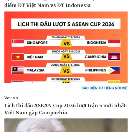
Pháp luật
Quân sự - Quốc phòng
Vụ án
Vũ khí
Tin nóng
Việt Nam