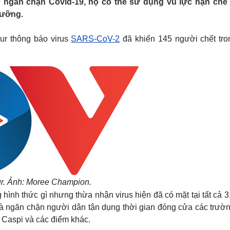
 ngăn chặn Covid-19, họ có thể sử dụng vũ lực hạn chế đ
Lịch thi đấu bóng đá
Xe máy
dưỡng.
Thế giới thể thao
Tư vấn
eSports
V
Hậu trường
ur thông báo virus
SARS-CoV-2
đã khiến 145 người chết tro
Văn hóa
Giải trí
D
Sân khấu - Điện ảnh
Nghệ sĩ
Văn học
Thời trang
Âm nhạc
Sao Việt
c
Di sản
ur. Ảnh: Moree Champion.
ình thức gì nhưng thừa nhận virus hiện đã có mặt tại tất cả 3
 là ngăn chặn người dân tận dụng thời gian đóng cửa các trườn
 Caspi và các điểm khác.