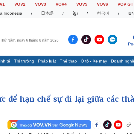
V1
VOV2
VOV3
VOV4
VOV5
VOV6
VOV GT
a Indonesia
/
日本語
/
ខ្មែរ
/
한국어
/
ພາ
Thứ Năm, ngày 6 tháng 8 năm 2026
Po
inh tế
Thị trường
Pháp luật
Thể thao
Ô tô - Xe máy
Doanh nghi
Thế giới
Multimedia
K
Quan sát
Video
B
Cuộc sống đó đây
Ảnh
K
Hồ sơ
E-Magazine
c để hạn chế sự đi lại giữa các th
Infographic
Thể thao
Ô tô - Xe máy
D
Bóng đá
Ô tô
T