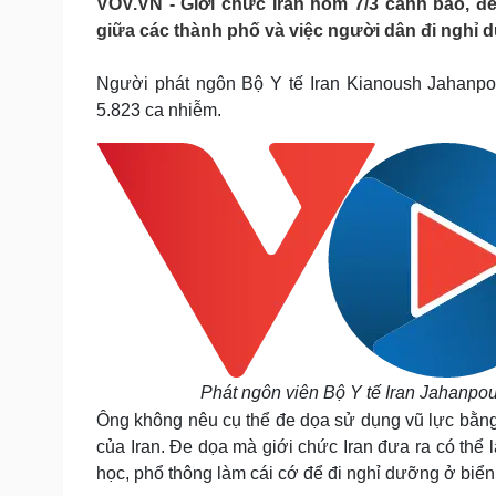
VOV.VN - Giới chức Iran hôm 7/3 cảnh báo, để
Tin nóng
Việt Nam
giữa các thành phố và việc người dân đi nghỉ 
Tư vấn luật
Phân tích
Người phát ngôn Bộ Y tế Iran Kianoush Jahanpo
5.823 ca nhiễm.
Sức khỏe
Đời sống
Dinh dưỡng - món ngon
Nhà đẹp
Cây thuốc
Blog
Sản phụ khoa
Tình yêu - Gia đình
Nhi khoa
Nam khoa
Làm đẹp - giảm cân
Phòng mạch online
Ăn sạch sống khỏe
Cải chính
Phát ngôn viên Bộ Y tế Iran Jahanpo
Ông không nêu cụ thể đe dọa sử dụng vũ lực bằng h
của Iran. Đe dọa mà giới chức Iran đưa ra có thể
học, phổ thông làm cái cớ để đi nghỉ dưỡng ở biển