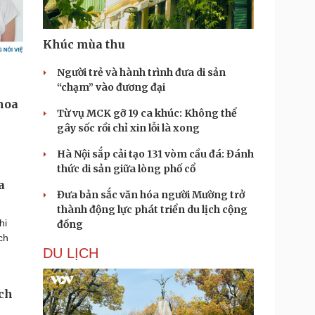
Khúc mùa thu
Người trẻ và hành trình đưa di sản
“chạm” vào đương đại
Từ vụ MCK gỡ 19 ca khúc: Không thể
gây sốc rồi chỉ xin lỗi là xong
Hà Nội sắp cải tạo 131 vòm cầu đá: Đánh
thức di sản giữa lòng phố cổ
a
Đưa bản sắc văn hóa người Mường trở
thành động lực phát triển du lịch cộng
hi
đồng
ch
DU LỊCH
ịch