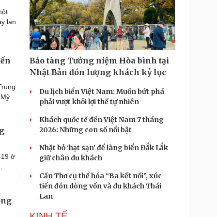
một
ây lan
đến
Bảo tàng Tưởng niệm Hòa bình tại
Nhật Bản đón lượng khách kỷ lục
Trung
Du lịch biển Việt Nam: Muốn bứt phá
Mỹ...
phải vượt khỏi lợi thế tự nhiên
Khách quốc tế đến Việt Nam 7 tháng
2026: Những con số nổi bật
ng
Nhặt bỏ 'hạt sạn' để làng biển Đắk Lắk
-19 ở
giữ chân du khách
.
Cần Thơ cụ thể hóa “Ba kết nối”, xúc
tiến đón dòng vốn và du khách Thái
Lan
ong
KINH TẾ