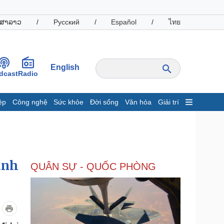
ສາລາວ
/
Русский
/
Español
/
ไทย
English
dcast
Radio
ệp
Công nghệ
Sức khỏe
Đời sống
Văn hóa
Giải trí
inh tế
Thị trường
ất động sản
Giá vàng
hởi nghiệp
Tiêu dùng
Tỷ giá
ành
QUÂN SỰ - QUỐC PHÒNG
Chứng khoán
Giá cà phê
oanh nghiệp
Công nghệ
hông tin doanh nghiệp
Sành điệu