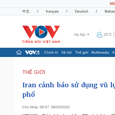
VO
中文
/
français
/
Deutsch
/
Bahas
25°C
Hà Nội
Chính trị
Xã hội
Thế giới
Multimedia
K
Chính trị
Xã hội
Đảng
Tin 24h
THẾ GIỚI
Tổ chức nhân sự
Dự báo thời tiết
Quốc hội
Giáo dục
Iran cảnh báo sử dụng vũ lự
Nhận diện sự thật
Dấu ấn VOV
Việc làm
phố
Biển đảo
Pháp luật
Quân sự - Quốc phòng
Chủ Nhật, 08:57, 08/03/2020
Vụ án
Vũ khí