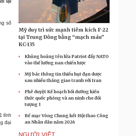
i lại
Doanh nghiệp 24h
Tin Công nghệ
Doanh nhân
Trải nghiệm
ì cộng đồng
Chuyển đổi số
ng số
Mỹ duy trì sức mạnh tiêm kích F-22
u lịch
Podcast
tại Trung Đông bằng “mạch máu”
Tư vấn
Câu chuyện thời sự
KC-135
Săn Tour
Đọc truyện đêm khuya
heck-in
Cửa sổ tình yêu
Khủng hoảng tên lửa Patriot đẩy NATO
Kể chuyện cho bé
vào thế lưỡng nan chiến lược
Hạt giống tâm hồn
Mỹ bác thông tin thiếu hụt đạn dược
sau nhiều tháng giao tranh với Iran
Phê duyệt Kế hoạch bồi dưỡng kiến
thức quốc phòng và an ninh cho đối
tượng 1
1 tỉnh
Bế mạc Vòng Chung kết Hội thao Công
an Nhân dân năm 2026
g đại
NGƯỜI VIỆT