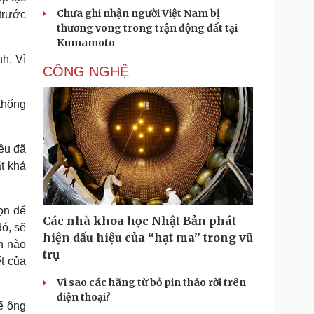
Chưa ghi nhận người Việt Nam bị
trước
thương vong trong trận động đất tại
Kumamoto
h. Vì
CÔNG NGHỆ
thống
ều đã
ất khả
ọn để
Các nhà khoa học Nhật Bản phát
đó, sẽ
hiện dấu hiệu của “hạt ma” trong vũ
n nào
trụ
t của
Vì sao các hãng từ bỏ pin tháo rời trên
điện thoại?
ế ông