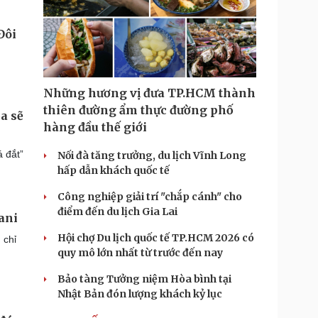
Những hương vị đưa TP.HCM thành
thiên đường ẩm thực đường phố
a sẽ
hàng đầu thế giới
á đắt”
Nối đà tăng trưởng, du lịch Vĩnh Long
hấp dẫn khách quốc tế
Công nghiệp giải trí "chắp cánh" cho
điểm đến du lịch Gia Lai
ani
Hội chợ Du lịch quốc tế TP.HCM 2026 có
 chỉ
quy mô lớn nhất từ trước đến nay
Bảo tàng Tưởng niệm Hòa bình tại
Nhật Bản đón lượng khách kỷ lục