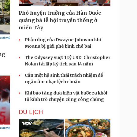
Phó huyện trưởng của Hàn Quốc
quảng bá lễ hội truyền thống ở
miền Tây
Phản ứng của Dwayne Johnson khi
Moana bị giới phê bình chê bai
The Odyssey vượt 1 tỷ USD, Christopher
Nolan tái lập kỳ tích sau 14 năm
Cần một hệ sinh thái trách nhiệm để
ngăn âm nhạc lệch chuẩn
Khi bảo tàng đưa hiện vật bước ra khỏi
tủ kính trò chuyện cùng công chúng
DU LỊCH