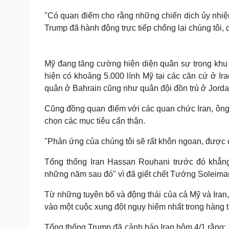
"Có quan điểm cho rằng những chiến dịch ủy nhiệm
Trump đã hành động trực tiếp chống lại chúng tôi, d
Mỹ đang tăng cường hiện diện quân sự trong khu 
hiện có khoảng 5.000 lính Mỹ tại các căn cứ ở Ir
quân ở Bahrain cũng như quân đội đồn trú ở Jord
Cũng đồng quan điểm với các quan chức Iran, ông 
chọn các mục tiêu cẩn thận.
"Phản ứng của chúng tôi sẽ rất khôn ngoan, được c
Tổng thống Iran Hassan Rouhani trước đó khẳn
những năm sau đó" vì đã giết chết Tướng Soleiman
Từ những tuyên bố và động thái của cả Mỹ và Iran,
vào một cuộc xung đột nguy hiểm nhất trong hàng t
Tổng thống Trump đã cảnh báo Iran hôm 4/1 rằng: "N