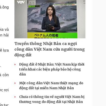
à ông
ia và
n hải
Truyền thông Nhật Bản ca ngợi
công dân Việt Nam cứu người trong
ẽ lựa
động đất
Động đất ở Nhật Bản: Việt Nam kịp thời
.
triển khai các biện pháp bảo hộ công
dân
à còn
Một công dân Việt Nam thiệt mạng do
động đất tại miền Nam Nhật Bản
ớc rơi
Chưa có thông tin về người Việt Nam bị
thương vong do động đất tại Nhật Bản
ếp tục