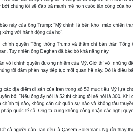
y bởi chúng tôi sẽ đáp trả mạnh mẽ hơn cuộc tấn công của họ 
o này của ông Trump: "Mỹ chính là bên khơi mào chiến tran
g xứng với hành động của họ".
g chính quyền Tổng thống Trump và thậm chí bản thân Tổng 
 Iran. Tuy nhiên ông Deghan đã bác bỏ khả năng này.
án với chính quyền đương nhiệm của Mỹ. Giờ thì với những đi
húng tôi đàm phán hay tiếp tục mối quan hệ này. Đó là điều b
 các địa điểm di sản của Iran trong số 52 mục tiêu Mỹ lựa ch
yên bố: "Nếu ông ấy nói là 52 thì chúng tôi sẽ nói là 300. Khi 
 chính trị nào, không căn cứ quân sự nào và không tàu thuyề
t pháp quốc tế cả. Ông ta cũng không công nhận các nghị quyế
Tất cả người dân Iran đều là Qasem Soleimani. Người thay th