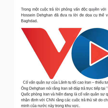
Tin nóng
Việt Nam
Tư vấn luật
Phân tích
Trong một cuộc trả lời phỏng vấn độc quyền với 
Hossein Dehghan đã đưa ra lời đe dọa cụ thể v
Baghdad.
Sức khỏe
Đời sống
Dinh dưỡng - món ngon
Nhà đẹp
Cây thuốc
Blog
Sản phụ khoa
Tình yêu - Gia đình
Nhi khoa
Nam khoa
Làm đẹp - giảm cân
Phòng mạch online
Ăn sạch sống khỏe
Cải chính
Cố vấn quân sự của Lãnh tụ tối cao Iran – thiếu
Ông Dehghan nói rằng Iran sẽ đáp trả trực tiếp tạ
Quốc phòng Iran và hiện đang là cố vấn quân sự q
nhận định với CNN rằng các cuộc trả thù sẽ do c
minh của nước này trong khu vực.