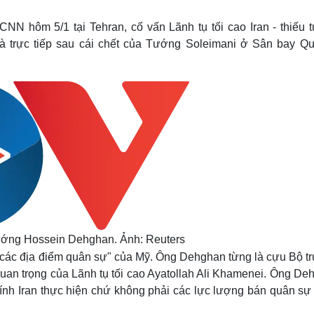
Lịch thi đấu bóng đá
Xe máy
Thế giới thể thao
Tư vấn
CNN hôm 5/1 tại Tehran, cố vấn Lãnh tụ tối cao Iran - thiếu 
eSports
V
à trực tiếp sau cái chết của Tướng Soleimani ở Sân bay Qu
Hậu trường
Văn hóa
Giải trí
D
Sân khấu - Điện ảnh
Nghệ sĩ
Văn học
Thời trang
Âm nhạc
Sao Việt
c
Di sản
 tướng Hossein Dehghan. Ảnh: Reuters
i "các địa điểm quân sự" của Mỹ. Ông Dehghan từng là cựu Bộ 
uan trọng của Lãnh tụ tối cao Ayatollah Ali Khamenei. Ông De
hính Iran thực hiện chứ không phải các lực lượng bán quân sự