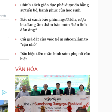
Chính sách giáo dục phải được đo bằng
sự tiến bộ, hạnh phúc của học sinh
Bác sĩ cảnh báo phim người lớn, rượu
bia đang âm thầm bào mòn "bản lĩnh
đàn ông"
Cái giá đắt của việc tiêm silicon làm to
"cậu nhỏ"
Dấu hiệu tiền mãn kinh sớm phụ nữ cần
biết
VĂN HÓA