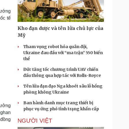
Doanh nghiệp 24h
Tin Công nghệ
Doanh nhân
Trải nghiệm
tướng
ì cộng đồng
Chuyển đổi số
ốc tế
Kho đạn dược và tên lửa chủ lực của
u lịch
Podcast
Mỹ
Tư vấn
Câu chuyện thời sự
Săn Tour
Đọc truyện đêm khuya
Tham vọng robot hóa quân đội,
heck-in
Cửa sổ tình yêu
Ukraine đau đầu với “ma trận” 550 biến
Kể chuyện cho bé
thể
Hạt giống tâm hồn
Đức tăng tốc chương trình UAV chiến
đấu thông qua hợp tác với Rolls-Royce
Tên lửa đạn đạo Nga khoét sâu lỗ hổng
phòng không Ukraine
Ban hành danh mục trang thiết bị
trưởng
phục vụ ứng phó tình trạng khẩn cấp
hghan
 đồng
NGƯỜI VIỆT