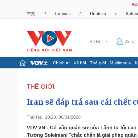
VO
中文
/
français
/
Deutsch
/
Bahas
29°C
Hà Nội
Chính trị
Xã hội
Thế giới
Multimedia
K
Chính trị
Xã hội
Đảng
Tin 24h
THẾ GIỚI
Tổ chức nhân sự
Dự báo thời tiết
Quốc hội
Giáo dục
Iran sẽ đáp trả sau cái chết
Nhận diện sự thật
Dấu ấn VOV
Việc làm
Biển đảo
Thứ Hai, 10:20, 06/01/2020
Pháp luật
Quân sự - Quốc phòng
VOV.VN - Cố vấn quân sự của Lãnh tụ tối cao 
Tướng Soleimani "chắc chắn là giải pháp quân
Vụ án
Vũ khí