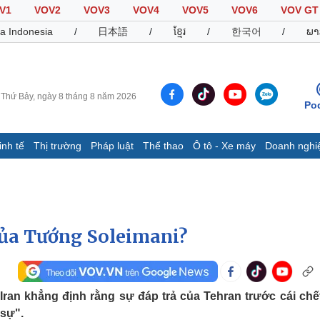
V1
VOV2
VOV3
VOV4
VOV5
VOV6
VOV GT
a Indonesia
/
日本語
/
ខ្មែរ
/
한국어
/
ພາ
Thứ Bảy, ngày 8 tháng 8 năm 2026
Po
inh tế
Thị trường
Pháp luật
Thể thao
Ô tô - Xe máy
Doanh nghi
Thế giới
Multimedia
K
Quan sát
Video
B
Cuộc sống đó đây
Ảnh
K
Hồ sơ
E-Magazine
 của Tướng Soleimani?
Infographic
Thể thao
Ô tô - Xe máy
D
Iran khẳng định rằng sự đáp trả của Tehran trước cái chế
 sự".
Bóng đá
Ô tô
T