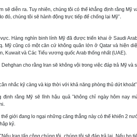
 sẽ diễn ra. Tuy nhiên, chúng tôi có thể khẳng định rằng Mỹ v
o đó, chúng tôi sẽ hành động trực tiếp để chống lại Mỹ".
vực. Hàng nghìn binh lính Mỹ đã được triển khai ở Saudi Arab
aq. Mỹ cũng có một căn cứ không quân lớn ở Qatar và hiện diệ
an, Kuwait và Các Tiểu vương quốc Arab thống nhất (UAE).
Dehghan cho rằng Iran sẽ không vội trong việc đáp trả Mỹ và s
ân nhắc kỹ càng và kịp thời với khả năng phòng thủ dứt khoát"
g định rằng Mỹ sẽ lĩnh hậu quả "không chỉ ngày hôm nay m
i.
 thế giới đang lo ngại những căng thẳng này có thể khiến 2 nư
hập kỷ.
ếu Iran tấn công chúng tôi, chúng tôi sẽ đáp trả lại. Nếu họ ti