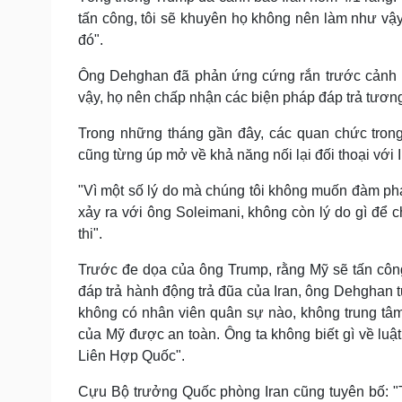
tấn công, tôi sẽ khuyên họ không nên làm như vậ
đó".
Ông Dehghan đã phản ứng cứng rắn trước cảnh bá
vậy, họ nên chấp nhận các biện pháp đáp trả tươn
Trong những tháng gần đây, các quan chức tron
cũng từng úp mở về khả năng nối lại đối thoại với
"Vì một số lý do mà chúng tôi không muốn đàm ph
xảy ra với ông Soleimani, không còn lý do gì để c
thi".
Trước đe dọa của ông Trump, rằng Mỹ sẽ tấn công
đáp trả hành động trả đũa của Iran, ông Dehghan tu
không có nhân viên quân sự nào, không trung tâm
của Mỹ được an toàn. Ông ta không biết gì về luậ
Liên Hợp Quốc".
Cựu Bộ trưởng Quốc phòng Iran cũng tuyên bố: "