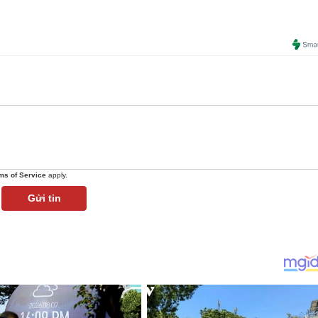
ms of Service
apply.
Gửi tin