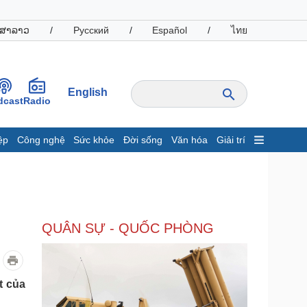
ສາລາວ
/
Русский
/
Español
/
ไทย
English
dcast
Radio
ệp
Công nghệ
Sức khỏe
Đời sống
Văn hóa
Giải trí
inh tế
Thị trường
ất động sản
Giá vàng
hởi nghiệp
Tiêu dùng
Tỷ giá
QUÂN SỰ - QUỐC PHÒNG
Chứng khoán
Giá cà phê
oanh nghiệp
Công nghệ
t của
hông tin doanh nghiệp
Sành điệu