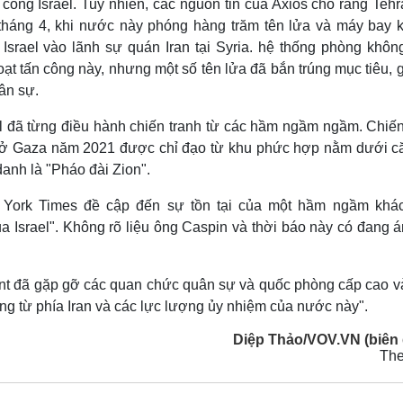
 công Israel. Tuy nhiên, các nguồn tin của Axios cho rằng Teh
i tháng 4, khi nước này phóng hàng trăm tên lửa và máy bay 
Israel vào lãnh sự quán Iran tại Syria. hệ thống phòng không
t tấn công này, nhưng một số tên lửa đã bắn trúng mục tiêu, 
uân sự.
el đã từng điều hành chiến tranh từ các hầm ngầm ngầm. Chiến
) ở Gaza năm 2021 được chỉ đạo từ khu phức hợp nằm dưới c
nh là "Pháo đài Zion".
w York Times đề cập đến sự tồn tại của một hầm ngầm khá
a Israel". Không rõ liệu ông Caspin và thời báo này có đang 
ant đã gặp gỡ các quan chức quân sự và quốc phòng cấp cao v
ông từ phía Iran và các lực lượng ủy nhiệm của nước này".
Diệp Thảo/VOV.VN (biên 
Th