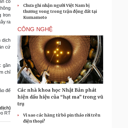
ran có
Chưa ghi nhận người Việt Nam bị
không
thương vong trong trận động đất tại
 Iron
Kumamoto
gây ra
CÔNG NGHỆ
 dịch
ăn cứ
c gần
ám chỉ
Các nhà khoa học Nhật Bản phát
ào để
hiện dấu hiệu của “hạt ma” trong vũ
trụ
dịch)
eo RT
Vì sao các hãng từ bỏ pin tháo rời trên
điện thoại?