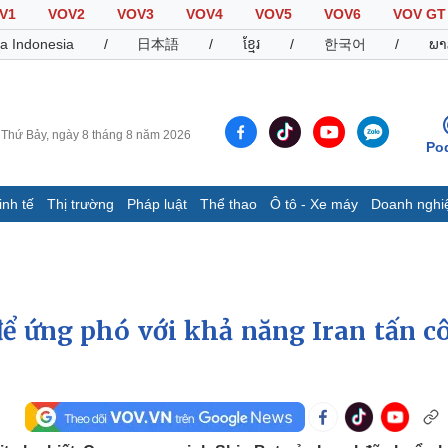
V1
VOV2
VOV3
VOV4
VOV5
VOV6
VOV GT
a Indonesia
/
日本語
/
ខ្មែរ
/
한국어
/
ພາ
Thứ Bảy, ngày 8 tháng 8 năm 2026
Po
inh tế
Thị trường
Pháp luật
Thể thao
Ô tô - Xe máy
Doanh nghi
Thế giới
Multimedia
K
Quan sát
Video
B
Cuộc sống đó đây
Ảnh
K
Hồ sơ
E-Magazine
để ứng phó với khả năng Iran tấn c
Infographic
Thể thao
Ô tô - Xe máy
D
Bóng đá
Ô tô
T