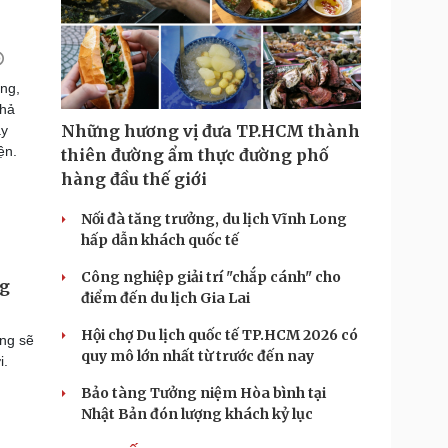
ng,
khả
Những hương vị đưa TP.HCM thành
ày
ện.
thiên đường ẩm thực đường phố
hàng đầu thế giới
Nối đà tăng trưởng, du lịch Vĩnh Long
hấp dẫn khách quốc tế
Công nghiệp giải trí "chắp cánh" cho
ng
điểm đến du lịch Gia Lai
Hội chợ Du lịch quốc tế TP.HCM 2026 có
ăng sẽ
quy mô lớn nhất từ trước đến nay
i.
Bảo tàng Tưởng niệm Hòa bình tại
Nhật Bản đón lượng khách kỷ lục