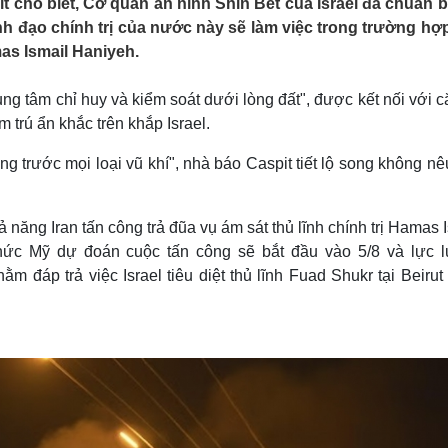
t cho biết, Cơ quan an ninh Shin Bet của Israel đã chuẩn b
Lịch thi đấu bóng đá
Xe máy
h đạo chính trị của nước này sẽ làm việc trong trường hợp
Thế giới thể thao
Tư vấn
mas Ismail Haniyeh.
eSports
V
Hậu trường
rung tâm chỉ huy và kiểm soát dưới lòng đất", được kết nối với 
Văn hóa
Giải trí
D
m trú ẩn khắc trên khắp Israel.
Sân khấu - Điện ảnh
Nghệ sĩ
Văn học
Thời trang
ng trước mọi loại vũ khí", nhà báo Caspit tiết lộ song không n
Âm nhạc
Sao Việt
c
Di sản
ả năng Iran tấn công trả đũa vụ ám sát thủ lĩnh chính trị Hamas 
hức Mỹ dự đoán ​​cuộc tấn công sẽ bắt đầu vào 5/8 và lực 
m đáp trả việc Israel tiêu diệt thủ lĩnh Fuad Shukr tại Beir