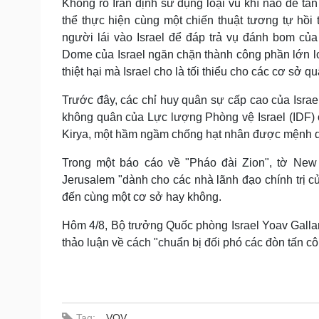
Không rõ Iran định sử dụng loại vũ khí nào để tấn
thể thực hiện cùng một chiến thuật tương tự hồ
người lái vào Israel để đáp trả vụ đánh bom của 
Dome của Israel ngăn chặn thành công phần lớn loạ
thiệt hại mà Israel cho là tối thiểu cho các cơ sở q
Trước đây, các chỉ huy quân sự cấp cao của Isra
không quân của Lực lượng Phòng vệ Israel (IDF
Kirya, một hầm ngầm chống hạt nhân được mệnh da
Trong một báo cáo về "Pháo đài Zion", tờ Ne
Jerusalem "dành cho các nhà lãnh đạo chính trị củ
đến cùng một cơ sở hay không.
Hôm 4/8, Bộ trưởng Quốc phòng Israel Yoav Gall
thảo luận về cách "chuẩn bị đối phó các đòn tấn c
Tag:
VOV