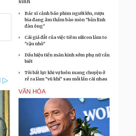
sinh
Bác sĩ cảnh báo phim người lớn, rượu
bia đang âm thầm bào mòn "bản lĩnh
đàn ông"
Cái giá đắt của việc tiêm silicon làm to
"cậu nhỏ"
Dấu hiệu tiền mãn kinh sớm phụ nữ cần
biết
Tôi bất lực khi vợ luôn mang chuyện ở
rể ra làm "vũ khí" sau mỗi lần cãi nhau
VĂN HÓA