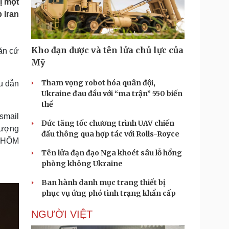
ị một
Doanh nghiệp 24h
Tin Công nghệ
 Iran
Doanh nhân
Trải nghiệm
ì cộng đồng
Chuyển đổi số
Kho đạn dược và tên lửa chủ lực của
căn cứ
u lịch
Podcast
Mỹ
Tư vấn
Câu chuyện thời sự
Săn Tour
Đọc truyện đêm khuya
Tham vọng robot hóa quân đội,
êu dẫn
heck-in
Cửa sổ tình yêu
Ukraine đau đầu với “ma trận” 550 biến
Kể chuyện cho bé
thể
Hạt giống tâm hồn
Ismail
Đức tăng tốc chương trình UAV chiến
lượng
đấu thông qua hợp tác với Rolls-Royce
ut HÔM
Tên lửa đạn đạo Nga khoét sâu lỗ hổng
phòng không Ukraine
Ban hành danh mục trang thiết bị
phục vụ ứng phó tình trạng khẩn cấp
NGƯỜI VIỆT