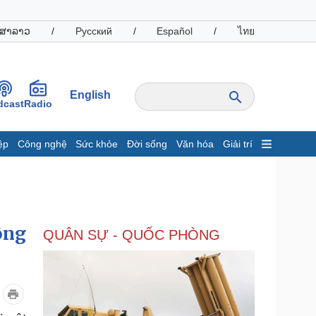
ສາລາວ
/
Русский
/
Español
/
ไทย
English
dcast
Radio
ệp
Công nghệ
Sức khỏe
Đời sống
Văn hóa
Giải trí
inh tế
Thị trường
ất động sản
Giá vàng
hởi nghiệp
Tiêu dùng
Tỷ giá
ông
QUÂN SỰ - QUỐC PHÒNG
Chứng khoán
Giá cà phê
oanh nghiệp
Công nghệ
hông tin doanh nghiệp
Sành điệu