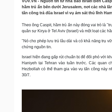
VOV.VN - Nguồn tin từ nhà báo Israel Ben Caspi
Tin nóng
Việt Nam
hầm trú ẩn bên dưới Jerusalem, nơi các nhà lãn
Tư vấn luật
Phân tích
tấn công trả đũa Israel vì vụ ám sát thủ lĩnh Ha
Theo ông Caspit, hầm trú ẩn này đóng vai trò là "t
Sức khỏe
Đời sống
quân sự Kirya ở Tel Aviv (Israel) và một loạt các hầ
Dinh dưỡng - món ngon
Nhà đẹp
Cây thuốc
Blog
"Nó cho phép lưu trú lâu dài và có khả năng trụ vữ
Sản phụ khoa
Tình yêu - Gia đình
chứng nguồn tin.
Nhi khoa
Nam khoa
Israel hiện đang gấp rút chuẩn bị để đối phó với kh
Làm đẹp - giảm cân
Haniyeh tại Tehran vào tuần trước. Các quan c
Phòng mạch online
Hezbollah có thể tham gia vào vụ tấn công này nhằ
Ăn sạch sống khỏe
30/7.
Cải chính