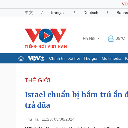
VO
中文
/
français
/
Deutsch
/
Bahas
35°C
Hà Nội
Chính trị
Xã hội
Thế giới
Multimedia
K
Chính trị
Xã hội
Đảng
Tin 24h
THẾ GIỚI
Tổ chức nhân sự
Dự báo thời tiết
Quốc hội
Giáo dục
Israel chuẩn bị hầm trú ẩn 
Nhận diện sự thật
Dấu ấn VOV
Việc làm
trả đũa
Biển đảo
Pháp luật
Quân sự - Quốc phòng
Thứ Hai, 11:23, 05/08/2024
Vụ án
Vũ khí