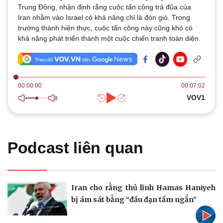
Thế giới
Multimedia
Trung Đông, nhận định rằng cuộc tấn công trả đũa của
Quan sát
Iran nhằm vào Israel có khả năng chỉ là đòn gió. Trong
Video
Cuộc sống đó đây
trường thành hiện thực, cuộc tấn công này cũng khó có
Ảnh
Hồ sơ
khả năng phát triển thành một cuộc chiến tranh toàn diện.
E-Magazine
Infographic
00:00:00
00:07:02
VOV1
Kinh tế
Thị trường
Bất động sản
Giá vàng
Khởi nghiệp
Tiêu dùng
Podcast liên quan
Tỷ giá
Chứng khoán
Giá cà phê
Iran cho rằng thủ lĩnh Hamas Haniyeh
bị ám sát bằng “đầu đạn tầm ngắn”