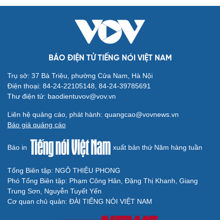
BÁO ĐIỆN TỬ TIẾNG NÓI VIỆT NAM
Văn hóa
Giải trí
Sân khấu - Điện ảnh
Nghệ sĩ
Trụ sở: 37 Bà Triệu, phường Cửa Nam, Hà Nội
Văn học
Thời trang
Điện thoại: 84-24-22105148, 84-24-39785691
Âm nhạc
Sao Việt
Thư điện tử: baodientuvov@vov.vn
Di sản
Liên hệ quảng cáo, phát hành: quangcao@vovnews.vn
Báo giá quảng cáo
Báo in
xuất bản thứ Năm hàng tuần
Tổng Biên tập: NGÔ THIỆU PHONG
Du lịch
Podcast
Phó Tổng Biên tập: Phạm Công Hân, Đặng Thị Khanh, Giang
Tư vấn
Câu chuyện thời sự
Trung Sơn, Nguyễn Tuyết Yến
Săn Tour
Đọc truyện đêm khuya
Cơ quan chủ quản: ĐÀI TIẾNG NÓI VIỆT NAM
check-in
Cửa sổ tình yêu
Kể chuyện cho bé