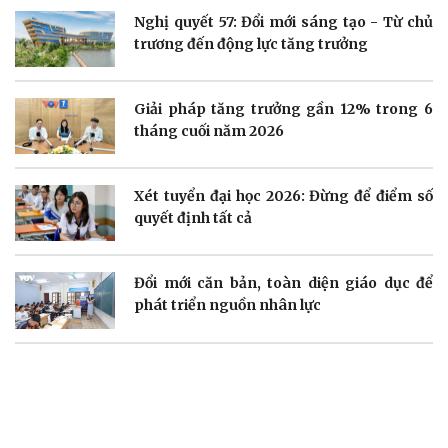
Nghị quyết 57: Đổi mới sáng tạo - Từ chủ
Doanh nghiệp
Công nghệ
trương đến động lực tăng trưởng
Thông tin doanh nghiệp
Sành điệu
Doanh nghiệp 24h
Tin Công nghệ
Doanh nhân
Trải nghiệm
Giải pháp tăng trưởng gần 12% trong 6
Vì cộng đồng
Chuyển đổi số
tháng cuối năm 2026
Xét tuyển đại học 2026: Đừng để điểm số
quyết định tất cả
Sức khỏe
Đời sống
Đổi mới căn bản, toàn diện giáo dục để
Dinh dưỡng - món ngon
Nhà đẹp
phát triển nguồn nhân lực
Cây thuốc
Blog
Sản phụ khoa
Tình yêu - Gia đình
Nhi khoa
Nam khoa
Làm đẹp - giảm cân
Phòng mạch online
Ăn sạch sống khỏe