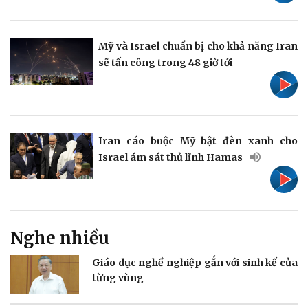
Pháp luật
Quân sự - Quốc phòng
Vụ án
Vũ khí
Mỹ và Israel chuẩn bị cho khả năng Iran
Tin nóng
Việt Nam
sẽ tấn công trong 48 giờ tới
Tư vấn luật
Phân tích
Iran cáo buộc Mỹ bật đèn xanh cho
Israel ám sát thủ lĩnh Hamas
Thể thao
Ô tô - Xe máy
Bóng đá
Ô tô
Lịch thi đấu bóng đá
Xe máy
Thế giới thể thao
Tư vấn
eSports
Nghe nhiều
Hậu trường
Giáo dục nghề nghiệp gắn với sinh kế của
từng vùng