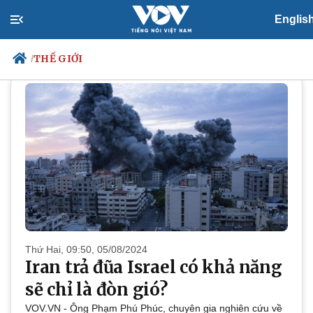
Englis
THẾ GIỚI
THẾ GIỚI
/
Chính trị
Xã hội
Đảng
Tin 24h
Tổ chức nhân sự
Dự báo thời tiết
Quốc hội
Giáo dục
Nhận diện sự thật
Dấu ấn VOV
Việc làm
Biển đảo
Thứ Hai, 09:50, 05/08/2024
Iran trả đũa Israel có khả năng
sẽ chỉ là đòn gió?
VOV.VN - Ông Phạm Phú Phúc, chuyên gia nghiên cứu về