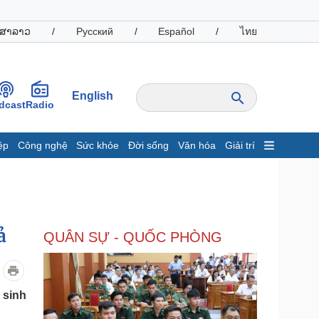
ສາລາວ
/
Русский
/
Español
/
ไทย
English
dcast
Radio
ệp
Công nghệ
Sức khỏe
Đời sống
Văn hóa
Giải trí
inh tế
Thị trường
ất động sản
Giá vàng
hởi nghiệp
Tiêu dùng
Tỷ giá
ả
QUÂN SỰ - QUỐC PHÒNG
Chứng khoán
Giá cà phê
oanh nghiệp
Công nghệ
 sinh
hông tin doanh nghiệp
Sành điệu