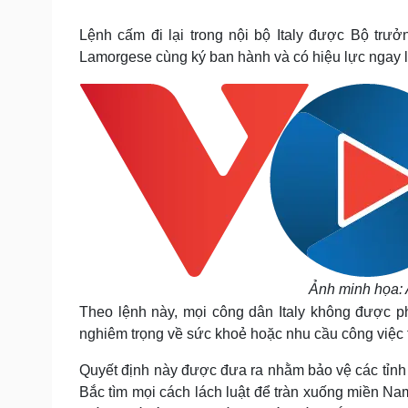
Tin nóng
Việt Nam
Tư vấn luật
Phân tích
Lệnh cấm đi lại trong nội bộ Italy được Bộ trưở
Lamorgese cùng ký ban hành và có hiệu lực ngay lậ
Sức khỏe
Đời sống
Dinh dưỡng - món ngon
Nhà đẹp
Cây thuốc
Blog
Sản phụ khoa
Tình yêu - Gia đình
Nhi khoa
Nam khoa
Làm đẹp - giảm cân
Phòng mạch online
Ăn sạch sống khỏe
Cải chính
Ảnh minh họa:
Theo lệnh này, mọi công dân Italy không được p
nghiêm trọng về sức khoẻ hoặc nhu cầu công việc
Quyết định này được đưa ra nhằm bảo vệ các tỉnh 
Bắc tìm mọi cách lách luật để tràn xuống miền N