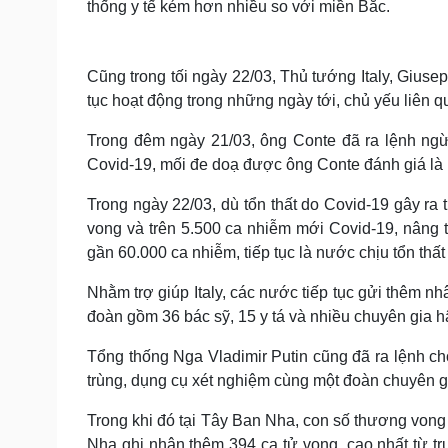
thống y tế kém hơn nhiều so với miền Bắc.
Cũng trong tối ngày 22/03, Thủ tướng Italy, Giuse
tục hoạt động trong những ngày tới, chủ yếu liên 
Trong đêm ngày 21/03, ông Conte đã ra lệnh ngừ
Covid-19, mối đe doạ được ông Conte đánh giá là ng
Trong ngày 22/03, dù tổn thất do Covid-19 gây ra
vong và trên 5.500 ca nhiễm mới Covid-19, nâng tổ
gần 60.000 ca nhiễm, tiếp tục là nước chịu tổn thất 
Nhằm trợ giúp Italy, các nước tiếp tục gửi thêm nh
đoàn gồm 36 bác sỹ, 15 y tá và nhiều chuyên gia 
Tổng thống Nga Vladimir Putin cũng đã ra lệnh ch
trùng, dụng cụ xét nghiệm cùng một đoàn chuyên gia
Trong khi đó tại Tây Ban Nha, con số thương vong 
Nha ghi nhận thêm 394 ca tử vong, cao nhất từ t