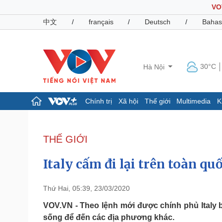
VO
中文
/
français
/
Deutsch
/
Bahas
30°C
Hà Nội
Chính trị
Xã hội
Thế giới
Multimedia
K
Chính trị
Xã hội
Đảng
Tin 24h
THẾ GIỚI
Tổ chức nhân sự
Dự báo thời tiết
Quốc hội
Giáo dục
Italy cấm đi lại trên toàn q
Nhận diện sự thật
Dấu ấn VOV
Việc làm
Biển đảo
Thứ Hai, 05:39, 23/03/2020
Pháp luật
Quân sự - Quốc phòng
VOV.VN - Theo lệnh mới được chính phủ Italy b
sống để đến các địa phương khác.
Vụ án
Vũ khí