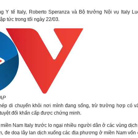
Lịch thi đấu bóng đá
Xe máy
Thế giới thể thao
Tư vấn
ng Y tế Italy, Roberto Speranza và Bộ trưởng Nội vụ Italy Lu
eSports
V
p tức trong tối ngày 22/03.
Hậu trường
Văn hóa
Giải trí
D
Sân khấu - Điện ảnh
Nghệ sĩ
Văn học
Thời trang
Âm nhạc
Sao Việt
c
Di sản
 AP
hép di chuyển khỏi nơi mình đang sống, trừ trường hợp có v
 tuyệt đối khẩn cấp được chứng minh.
miền Nam Italy trước lo ngại nhiều người dân ở các vùng dịch
am, đe doạ lây lan dịch xuống các địa phương ở miền Nam vốn 