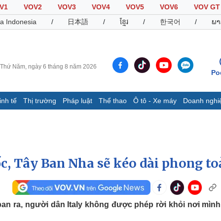
V1
VOV2
VOV3
VOV4
VOV5
VOV6
VOV GT
a Indonesia
/
日本語
/
ខ្មែរ
/
한국어
/
ພາ
Thứ Năm, ngày 6 tháng 8 năm 2026
Po
inh tế
Thị trường
Pháp luật
Thể thao
Ô tô - Xe máy
Doanh nghi
Thế giới
Multimedia
K
Quan sát
Video
B
Cuộc sống đó đây
Ảnh
K
Hồ sơ
E-Magazine
uốc, Tây Ban Nha sẽ kéo dài phong to
Infographic
Thể thao
Ô tô - Xe máy
D
an ra, người dân Italy không được phép rời khỏi nơi mình
Bóng đá
Ô tô
T