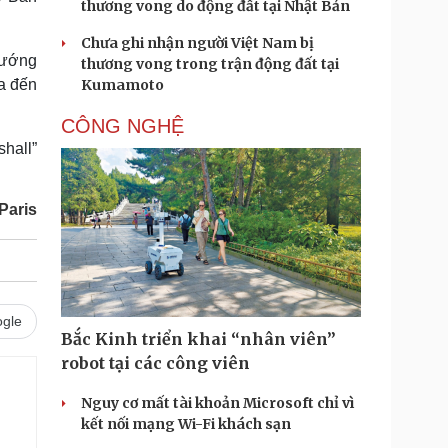
thương vong do động đất tại Nhật Bản
Chưa ghi nhận người Việt Nam bị
tướng
thương vong trong trận động đất tại
a đến
Kumamoto
CÔNG NGHỆ
hall”
Paris
gle
Bắc Kinh triển khai “nhân viên”
robot tại các công viên
Nguy cơ mất tài khoản Microsoft chỉ vì
kết nối mạng Wi-Fi khách sạn