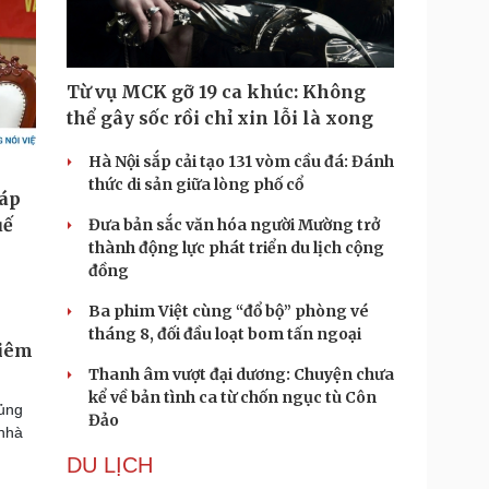
Từ vụ MCK gỡ 19 ca khúc: Không
thể gây sốc rồi chỉ xin lỗi là xong
Hà Nội sắp cải tạo 131 vòm cầu đá: Đánh
thức di sản giữa lòng phố cổ
Đưa bản sắc văn hóa người Mường trở
thành động lực phát triển du lịch cộng
đồng
Ba phim Việt cùng “đổ bộ” phòng vé
tháng 8, đối đầu loạt bom tấn ngoại
hiêm
Thanh âm vượt đại dương: Chuyện chưa
kể về bản tình ca từ chốn ngục tù Côn
hủng
Đảo
 nhà
DU LỊCH