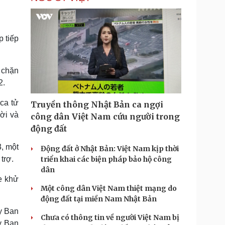
p tiếp
 chặn
2.
ca tử
Truyền thông Nhật Bản ca ngợi
ười và
công dân Việt Nam cứu người trong
động đất
3, một
Động đất ở Nhật Bản: Việt Nam kịp thời
trợ.
triển khai các biện pháp bảo hộ công
dân
e khử
Một công dân Việt Nam thiệt mạng do
động đất tại miền Nam Nhật Bản
ây Ban
Chưa có thông tin về người Việt Nam bị
y Ban