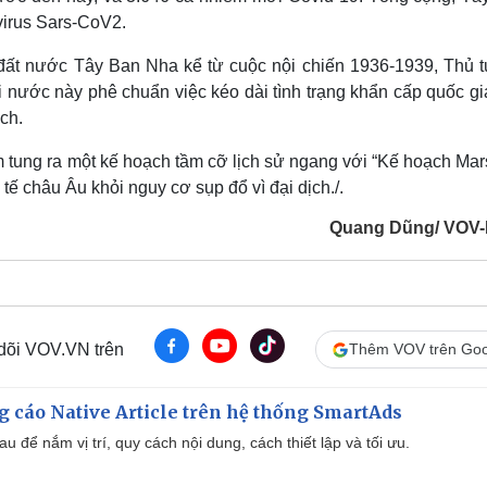
virus Sars-CoV2.
i đất nước Tây Ban Nha kể từ cuộc nội chiến 1936-1939, Thủ 
 nước này phê chuẩn việc kéo dài tình trạng khẩn cấp quốc gi
ó dịch.
tung ra một kế hoạch tầm cỡ lịch sử ngang với “Kế hoạch Mars
tế châu Âu khỏi nguy cơ sụp đổ vì đại dịch./.
Quang Dũng/ VOV-
 dõi VOV.VN trên
Thêm VOV trên Goo
 cáo Native Article trên hệ thống SmartAds
u để nắm vị trí, quy cách nội dung, cách thiết lập và tối ưu.