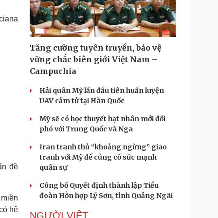
Doanh nghiệp 24h
Tin Công nghệ
Doanh nhân
Trải nghiệm
ciana
ì cộng đồng
Chuyển đổi số
Tăng cường tuyên truyền, bảo vệ
u lịch
Podcast
vững chắc biên giới Việt Nam –
Tư vấn
Câu chuyện thời sự
Campuchia
Săn Tour
Đọc truyện đêm khuya
heck-in
Cửa sổ tình yêu
Hải quân Mỹ lần đầu tiên huấn luyện
Kể chuyện cho bé
UAV cảm tử tại Hàn Quốc
Hạt giống tâm hồn
Mỹ sẽ có học thuyết hạt nhân mới đối
phó với Trung Quốc và Nga
Iran tranh thủ “khoảng ngừng” giao
tranh với Mỹ để củng cố sức mạnh
ấn đề
quân sự
Công bố Quyết định thành lập Tiểu
đoàn Hỗn hợp Lý Sơn, tỉnh Quảng Ngãi
 miền
có hệ
NGƯỜI VIỆT