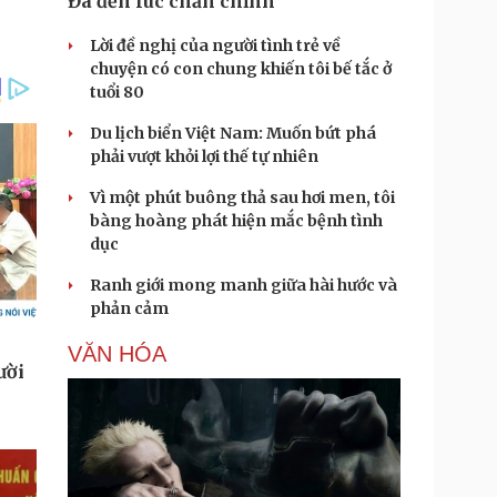
Đã đến lúc chấn chỉnh
Lời đề nghị của người tình trẻ về
chuyện có con chung khiến tôi bế tắc ở
tuổi 80
Du lịch biển Việt Nam: Muốn bứt phá
phải vượt khỏi lợi thế tự nhiên
Vì một phút buông thả sau hơi men, tôi
bàng hoàng phát hiện mắc bệnh tình
dục
Ranh giới mong manh giữa hài hước và
phản cảm
VĂN HÓA