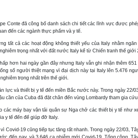
ppe Conte đã công bố danh sách chi tiết các lĩnh vực được phé
quan đến các ngành thực phẩm và y tế.
ng tất cả các hoạt động không thiết yếu của Italy nhằm ngăn
hiêm trọng nhất với đất nước Italy kể từ Chiến tranh thế giới 
 thấp hơn hai ngày gần đây nhưng Italy vẫn ghi nhận thêm 651 
ng số người thiệt mạng vì đại dịch này tại Italy lên 5.476 ng
nghiêm trọng nhất trên thế giới.
ân lực và thiết bị y tế đến miền Bắc nước này. Trong ngày 22/0
hậu cần của Cuba đã đặt chân đến vùng Lombardy tham gia cứu 
o các máy bay vận tải quân sự Nga chở các thiết bị y tế như x
 y tế đến để giúp đỡ Italy.
vì Covid-19 cũng tiếp tục tăng rất nhanh. Trong ngày 22/03, T
rước đến nay, và 3.646 ca nhiễm mới Covid-19. Tổng cộng, Tâ