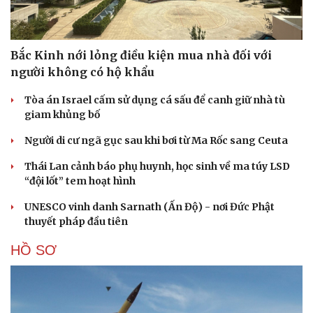
Bắc Kinh nới lỏng điều kiện mua nhà đối với
người không có hộ khẩu
Tòa án Israel cấm sử dụng cá sấu để canh giữ nhà tù
giam khủng bố
Người di cư ngã gục sau khi bơi từ Ma Rốc sang Ceuta
Thái Lan cảnh báo phụ huynh, học sinh về ma túy LSD
“đội lốt” tem hoạt hình
UNESCO vinh danh Sarnath (Ấn Độ) - nơi Đức Phật
thuyết pháp đầu tiên
HỒ SƠ