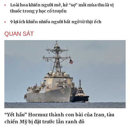
Loài hoa khiến người mê, kẻ “sợ” mỗi mùa thu là vị
thuốc trong y học cổ truyền
9 lợi ích khiến nhiều người bất ngờ từ thịt ếch
QUAN SÁT
“Yết hầu” Hormuz thành con bài của Iran, tàu
chiến Mỹ bị đặt trước lằn ranh đỏ