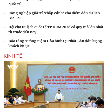
quốc tế
Công nghiệp giải trí "chắp cánh" cho điểm đến du lịch
Gia Lai
Hội chợ Du lịch quốc tế TP.HCM 2026 có quy mô lớn nhất
từ trước đến nay
Bảo tàng Tưởng niệm Hòa bình tại Nhật Bản đón lượng
khách kỷ lục
KINH TẾ
Du lịch
Podcast
Tư vấn
Câu chuyện thời sự
Săn Tour
Đọc truyện đêm khuya
check-in
Cửa sổ tình yêu
Kể chuyện cho bé