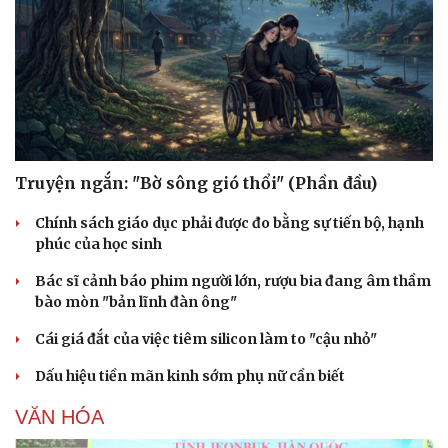
Truyện ngắn: "Bờ sông gió thổi" (Phần đầu)
Chính sách giáo dục phải được đo bằng sự tiến bộ, hạnh
phúc của học sinh
Bác sĩ cảnh báo phim người lớn, rượu bia đang âm thầm
Văn hóa
Giải trí
bào mòn "bản lĩnh đàn ông"
Sân khấu - Điện ảnh
Nghệ sĩ
Cái giá đắt của việc tiêm silicon làm to "cậu nhỏ"
Văn học
Thời trang
Âm nhạc
Sao Việt
Dấu hiệu tiền mãn kinh sớm phụ nữ cần biết
Di sản
VĂN HÓA