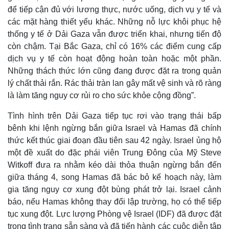
để tiếp cận đủ với lương thực, nước uống, dịch vụ y tế và
các mặt hàng thiết yếu khác. Những nỗ lực khôi phục hệ
thống y tế ở Dải Gaza vẫn được triển khai, nhưng tiến độ
còn chậm. Tại Bắc Gaza, chỉ có 16% các điểm cung cấp
dịch vụ y tế còn hoạt động hoàn toàn hoặc một phần.
Những thách thức lớn cũng đang được đặt ra trong quản
lý chất thải rắn. Rác thải tràn lan gây mất vệ sinh và rõ ràng
là làm tăng nguy cơ rủi ro cho sức khỏe cộng đồng”.
Tình hình trên Dải Gaza tiếp tục rơi vào trạng thái bấp
bênh khi lệnh ngừng bắn giữa Israel và Hamas đã chính
thức kết thúc giai đoạn đầu tiên sau 42 ngày. Israel ủng hộ
một đề xuất do đặc phái viên Trung Đông của Mỹ Steve
Witkoff đưa ra nhằm kéo dài thỏa thuận ngừng bắn đến
giữa tháng 4, song Hamas đã bác bỏ kế hoạch này, làm
gia tăng nguy cơ xung đột bùng phát trở lại. Israel cảnh
báo, nếu Hamas không thay đổi lập trường, họ có thể tiếp
tục xung đột. Lực lượng Phòng vệ Israel (IDF) đã được đặt
trong tình trạng sẵn sàng và đã tiến hành các cuộc diễn tập