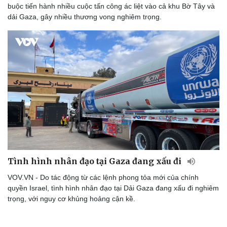
buộc tiến hành nhiều cuộc tấn công ác liệt vào cả khu Bờ Tây và
dải Gaza, gây nhiều thương vong nghiêm trọng.
Doanh nghiệp
Công nghệ
Thông tin doanh nghiệp
Sành điệu
Doanh nghiệp 24h
Tin Công nghệ
Doanh nhân
Trải nghiệm
Vì cộng đồng
Chuyển đổi số
Tình hình nhân đạo tại Gaza đang xấu đi
VOV.VN - Do tác động từ các lệnh phong tỏa mới của chính
quyền Israel, tình hình nhân đạo tại Dải Gaza đang xấu đi nghiêm
trọng, với nguy cơ khủng hoảng cận kề.