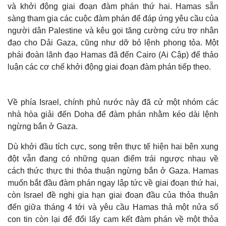
và khởi động giai đoạn đàm phán thứ hai. Hamas sẵn
sàng tham gia các cuộc đàm phán để đáp ứng yêu cầu của
người dân Palestine và kêu gọi tăng cường cứu trợ nhân
đạo cho Dải Gaza, cũng như dỡ bỏ lệnh phong tỏa. Một
phái đoàn lãnh đạo Hamas đã đến Cairo (Ai Cập) để thảo
luận các cơ chế khởi động giai đoạn đàm phán tiếp theo.
Về phía Israel, chính phủ nước này đã cử một nhóm các
nhà hòa giải đến Doha để đàm phán nhằm kéo dài lệnh
ngừng bắn ở Gaza.
Thế giới
Multimedia
Dù khởi đầu tích cực, song trên thực tế hiện hai bên xung
đột vẫn đang có những quan điểm ‎trái ngược nhau về
Quan sát
Video
Cuộc sống đó đây
Ảnh
cách thức thực thi thỏa thuận ngừng bắn ở Gaza. Hamas
Hồ sơ
E-Magazine
muốn bắt đầu đàm phán ngay lập tức về giai đoạn thứ hai,
Infographic
còn Israel đề nghị gia hạn giai đoạn đầu của thỏa thuận
đến giữa tháng 4 tới và yêu cầu Hamas thả một nửa số
con tin còn lại để đổi lấy cam kết đàm phán về một thỏa