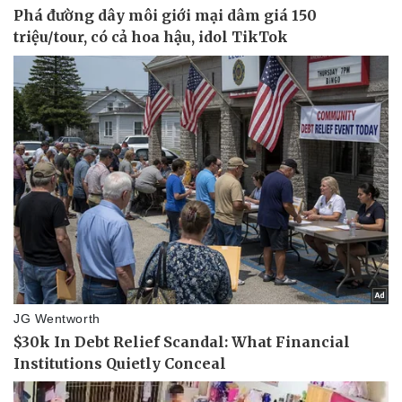
Vụ án
Vũ khí
Tin nóng
Việt Nam
Tư vấn luật
Phân tích