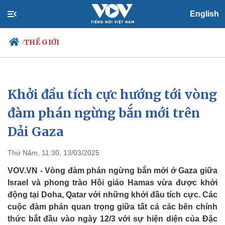
English
THẾ GIỚI
/
Khởi đầu tích cực hướng tới vòng
Chính trị
Xã hội
Đảng
Tin 24h
đàm phán ngừng bắn mới trên
Tổ chức nhân sự
Dự báo thời tiết
Dải Gaza
Quốc hội
Giáo dục
Nhận diện sự thật
Dấu ấn VOV
Việc làm
Thứ Năm, 11:30, 13/03/2025
Biển đảo
VOV.VN - Vòng đàm phán ngừng bắn mới ở Gaza giữa
Israel và phong trào Hồi giáo Hamas vừa được khởi
động tại Doha, Qatar với những khởi đầu tích cực. Các
cuộc đàm phán quan trọng giữa tất cả các bên chính
thức bắt đầu vào ngày 12/3 với sự hiện diện của Đặc