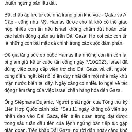
thuận ngừng bắn lâu dài.
Bất chấp áp lực từ các nhà trung gian khu vực - Qatar và Ai
Cập - cũng như Mỹ, Hamas được cho là khó có thể giao
nộp nhiều con tin nếu Israel không chấm dứt hoàn toàn
các hành động quân sự trên Dải Gaza. Họ coi các con tin
là những con bài mặc cả chính trong các cuộc đàm phán.
Để gia tăng sức ép buộc Hamas thả những con tin còn lại
bị giam giữ kể từ cuộc tấn công ngày 7/10/2023, Israel đã
dừng việc cung cấp viện trợ cho Dải Gaza và cắt nguồn
cung điện, ngắt kết nối điện duy nhất đến một nhà máy khử
mặn nước biển tại đây. Ngày càng có nhiều lo ngại về tác
động tiềm tàng của việc Israel chặn hàng hóa đến Gaza.
Ông Stéphane Dujarric, Người phát ngôn của Tổng thư ký
Liên Hợp Quốc cảnh báo: “Sau 11 ngày không có viện trợ
nhân đạo vào Dải Gaza, tiến triển quan trọng đạt được
trong sáu tuần đầu tiên của lệnh ngừng bắn tiếp tục gặp
gián đoạn. Trên khắp Dải Gaza, người dân ngày càng khó