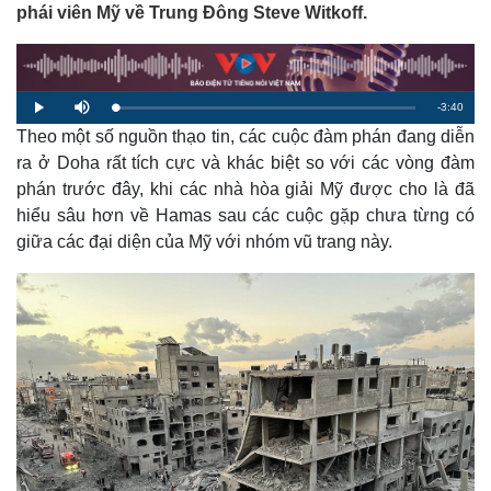
phái viên Mỹ về Trung Đông Steve Witkoff.
R
-
3:40
L
P
M
o
l
u
a
Theo một số nguồn thạo tin, các cuộc đàm phán đang diễn
a
t
e
d
y
e
e
ra ở Doha rất tích cực và khác biệt so với các vòng đàm
d
m
:
phán trước đây, khi các nhà hòa giải Mỹ được cho là đã
1
.
a
8
hiểu sâu hơn về Hamas sau các cuộc gặp chưa từng có
6
%
giữa các đại diện của Mỹ với nhóm vũ trang này.
i
n
i
n
g
T
i
m