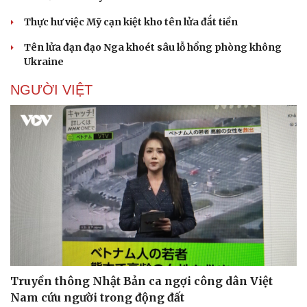
Thực hư việc Mỹ cạn kiệt kho tên lửa đắt tiền
Tên lửa đạn đạo Nga khoét sâu lỗ hổng phòng không
Ukraine
NGƯỜI VIỆT
Sức khỏe
Đời sống
Dinh dưỡng - món ngon
Nhà đẹp
Cây thuốc
Blog
Sản phụ khoa
Tình yêu - Gia đình
Nhi khoa
Nam khoa
Làm đẹp - giảm cân
Phòng mạch online
Ăn sạch sống khỏe
Truyền thông Nhật Bản ca ngợi công dân Việt
Nam cứu người trong động đất