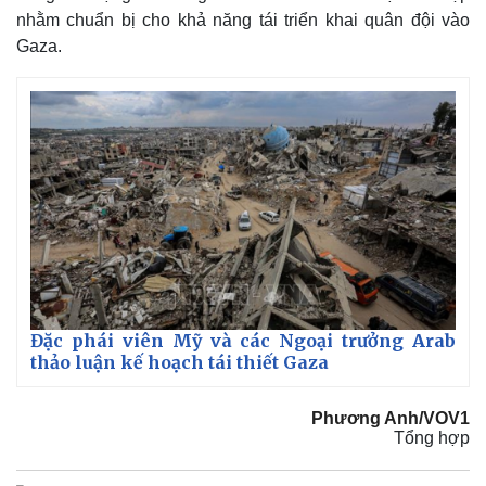
nhằm chuẩn bị cho khả năng tái triển khai quân đội vào
Gaza.
Đặc phái viên Mỹ và các Ngoại trưởng Arab
thảo luận kế hoạch tái thiết Gaza
Kinh tế
Thị trường
Bất động sản
Giá vàng
Phương Anh/VOV1
Khởi nghiệp
Tiêu dùng
Tổng hợp
Tỷ giá
Chứng khoán