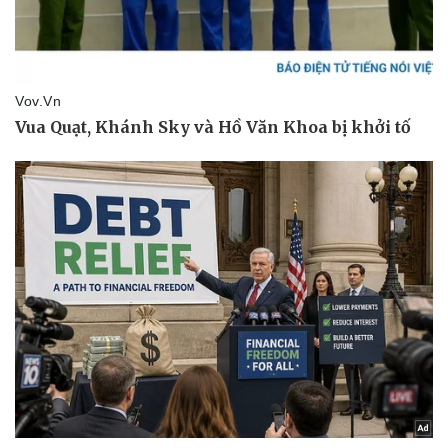
Thể thao
Ô tô - Xe máy
Bóng đá
Ô tô
Lịch thi đấu bóng đá
Xe máy
Thế giới thể thao
Tư vấn
eSports
Hậu trường