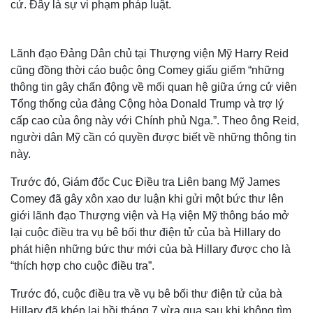
cử. Đây là sự vi phạm pháp luật.
Lãnh đạo Đảng Dân chủ tại Thượng viện Mỹ Harry Reid
cũng đồng thời cáo buộc ông Comey giấu giếm “những
thông tin gây chấn động về mối quan hệ giữa ứng cử viên
Tổng thống của đảng Cộng hòa Donald Trump và trợ lý
cấp cao của ông này với Chính phủ Nga.”. Theo ông Reid,
người dân Mỹ cần có quyền được biết về những thông tin
này.
Trước đó, Giám đốc Cục Điều tra Liên bang Mỹ James
Comey đã gây xôn xao dư luận khi gửi một bức thư lên
giới lãnh đạo Thượng viện và Hạ viện Mỹ thông báo mở
lại cuộc điều tra vụ bê bối thư điện tử của bà Hillary do
phát hiện những bức thư mới của bà Hillary được cho là
“thích hợp cho cuộc điều tra”.
Trước đó, cuộc điều tra về vụ bê bối thư điện tử của bà
Hillary đã khép lại hồi tháng 7 vừa qua sau khi không tìm