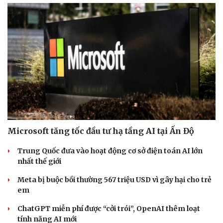
Sức khỏe
Đời sống
Dinh dưỡng - món ngon
Nhà đẹp
Cây thuốc
Blog
Sản phụ khoa
Tình yêu - Gia đình
Nhi khoa
Microsoft tăng tốc đầu tư hạ tầng AI tại Ấn Độ
Nam khoa
Làm đẹp - giảm cân
Trung Quốc đưa vào hoạt động cơ sở điện toán AI lớn
Phòng mạch online
nhất thế giới
Ăn sạch sống khỏe
Meta bị buộc bồi thường 567 triệu USD vì gây hại cho trẻ
em
ChatGPT miễn phí được “cởi trói”, OpenAI thêm loạt
tính năng AI mới