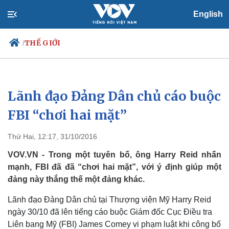
English
THẾ GIỚI
/
Lãnh đạo Đảng Dân chủ cáo buộc
Chính trị
Xã hội
Đảng
Tin 24h
FBI “chơi hai mặt”
Tổ chức nhân sự
Dự báo thời tiết
Quốc hội
Giáo dục
Thứ Hai, 12:17, 31/10/2016
Nhận diện sự thật
Dấu ấn VOV
Việc làm
VOV.VN - Trong một tuyên bố, ông Harry Reid nhấn
Biển đảo
mạnh, FBI đã đã “chơi hai mặt”, với ý định giúp một
đảng này thắng thế một đảng khác.
Lãnh đạo Đảng Dân chủ tại Thượng viện Mỹ Harry Reid
ngày 30/10 đã lên tiếng cáo buộc Giám đốc Cục Điều tra
Liên bang Mỹ (FBI) James Comey vi phạm luật khi công bố