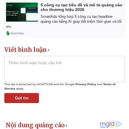
5 công cụ tạo tiêu đề và mô tả quảng cáo
cho thương hiệu 2026
SmartAds tổng hợp 5 công cụ tạo headline
quảng cáo bằng AI giúp tiết kiệm thời gian và tối
ưu.
Viết bình luận
This site is protected by reCAPTCHA and the Google
Privacy Policy
and
Terms of
Service
apply.
Gửi tin
Kinh tế
Thị trường
Bất động sản
Giá vàng
Khởi nghiệp
Tiêu dùng
Tỷ giá
Chứng khoán