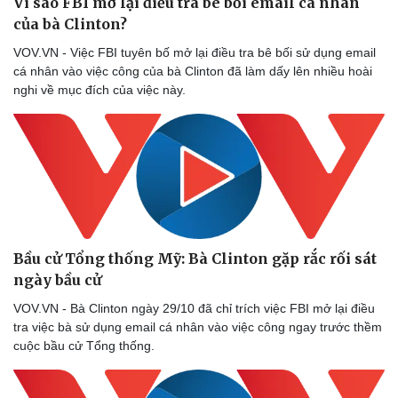
Vì sao FBI mở lại điều tra bê bối email cá nhân
Thể thao
Ô tô - Xe máy
của bà Clinton?
Bóng đá
Ô tô
VOV.VN - Việc FBI tuyên bố mở lại điều tra bê bối sử dụng email
Lịch thi đấu bóng đá
Xe máy
cá nhân vào việc công của bà Clinton đã làm dấy lên nhiều hoài
Thế giới thể thao
Tư vấn
nghi về mục đích của việc này.
eSports
Hậu trường
Bầu cử Tổng thống Mỹ: Bà Clinton gặp rắc rối sát
ngày bầu cử
VOV.VN - Bà Clinton ngày 29/10 đã chỉ trích việc FBI mở lại điều
tra việc bà sử dụng email cá nhân vào việc công ngay trước thềm
cuộc bầu cử Tổng thống.