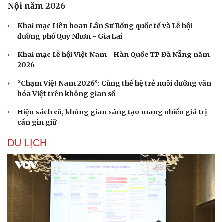
Nội năm 2026
Khai mạc Liên hoan Lân Sư Rồng quốc tế và Lễ hội
đường phố Quy Nhơn - Gia Lai
Khai mạc Lễ hội Việt Nam - Hàn Quốc TP Đà Nẵng năm
2026
“Chạm Việt Nam 2026”: Cùng thế hệ trẻ nuôi dưỡng văn
hóa Việt trên không gian số
Hiệu sách cũ, không gian sáng tạo mang nhiều giá trị
cần gìn giữ
DU LỊCH
Văn hóa
Giải trí
Sân khấu - Điện ảnh
Nghệ sĩ
Văn học
Thời trang
Âm nhạc
Sao Việt
Di sản