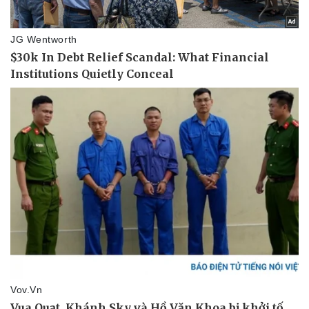
Vụ án
Vũ khí
Tin nóng
Việt Nam
Tư vấn luật
Phân tích