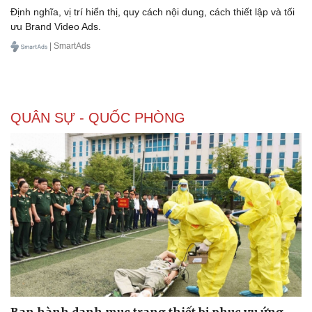
Định nghĩa, vị trí hiển thị, quy cách nội dung, cách thiết lập và tối
ưu Brand Video Ads.
| SmartAds
Doanh nghiệp
Công nghệ
Thông tin doanh nghiệp
Sành điệu
Doanh nghiệp 24h
Tin Công nghệ
Doanh nhân
Trải nghiệm
QUÂN SỰ - QUỐC PHÒNG
Vì cộng đồng
Chuyển đổi số