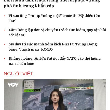
Ban hành danh mục trang thiết bị phục vụ ứng
phó tình trạng khẩn cấp
Vì sao ông Trump “nóng mặt” trước tin Mỹ thiếu tên
lửa?
Lâm Đồng lập đơn vị chuyên trách tìm kiếm, quy tập hài
cốt liệt sĩ
Mỹ duy trì sức mạnh tiêm kích F-22 tại Trung Đông
bằng “mạch máu” KC-135
Khủng hoảng tên lửa Patriot đẩy NATO vào thế lưỡng
nan chiến lược
NGƯỜI VIỆT