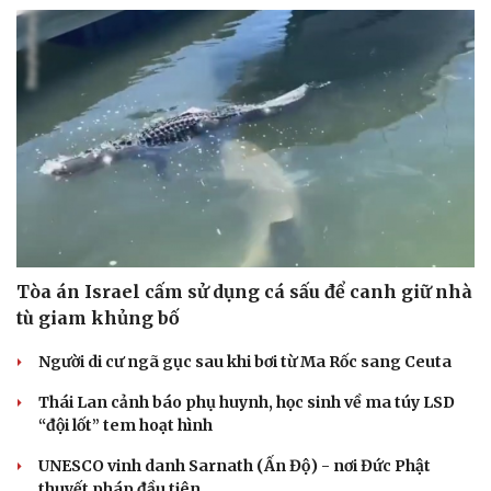
Tòa án Israel cấm sử dụng cá sấu để canh giữ nhà
tù giam khủng bố
Người di cư ngã gục sau khi bơi từ Ma Rốc sang Ceuta
Thái Lan cảnh báo phụ huynh, học sinh về ma túy LSD
“đội lốt” tem hoạt hình
UNESCO vinh danh Sarnath (Ấn Độ) - nơi Đức Phật
thuyết pháp đầu tiên