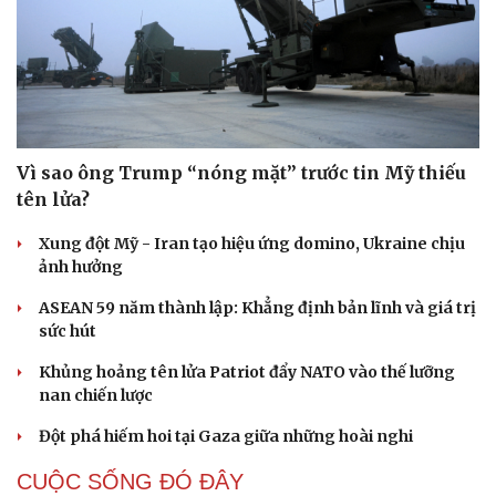
Vì sao ông Trump “nóng mặt” trước tin Mỹ thiếu
tên lửa?
Xung đột Mỹ - Iran tạo hiệu ứng domino, Ukraine chịu
ảnh hưởng
ASEAN 59 năm thành lập: Khẳng định bản lĩnh và giá trị
sức hút
Khủng hoảng tên lửa Patriot đẩy NATO vào thế lưỡng
nan chiến lược
Đột phá hiếm hoi tại Gaza giữa những hoài nghi
CUỘC SỐNG ĐÓ ĐÂY
Cải chính