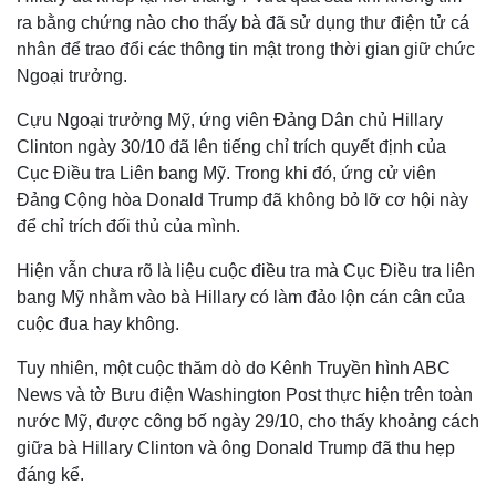
ra bằng chứng nào cho thấy bà đã sử dụng thư điện tử cá
nhân để trao đổi các thông tin mật trong thời gian giữ chức
Ngoại trưởng.
Cựu Ngoại trưởng Mỹ, ứng viên Đảng Dân chủ Hillary
Clinton ngày 30/10 đã lên tiếng chỉ trích quyết định của
Cục Điều tra Liên bang Mỹ. Trong khi đó, ứng cử viên
Đảng Cộng hòa Donald Trump đã không bỏ lỡ cơ hội này
để chỉ trích đối thủ của mình.
Hiện vẫn chưa rõ là liệu cuộc điều tra mà Cục Điều tra liên
bang Mỹ nhằm vào bà Hillary có làm đảo lộn cán cân của
Thế giới
Multimedia
cuộc đua hay không.
Quan sát
Video
Tuy nhiên, một cuộc thăm dò do Kênh Truyền hình ABC
Cuộc sống đó đây
Ảnh
News và tờ Bưu điện Washington Post thực hiện trên toàn
Hồ sơ
E-Magazine
Infographic
nước Mỹ, được công bố ngày 29/10, cho thấy khoảng cách
giữa bà Hillary Clinton và ông Donald Trump đã thu hẹp
đáng kể.