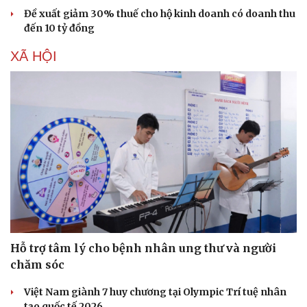
Đề xuất giảm 30% thuế cho hộ kinh doanh có doanh thu
đến 10 tỷ đồng
XÃ HỘI
Du lịch
Podcast
Hỗ trợ tâm lý cho bệnh nhân ung thư và người
Tư vấn
Câu chuyện thời sự
chăm sóc
Săn Tour
Đọc truyện đêm khuya
check-in
Cửa sổ tình yêu
Việt Nam giành 7 huy chương tại Olympic Trí tuệ nhân
Kể chuyện cho bé
tạo quốc tế 2026