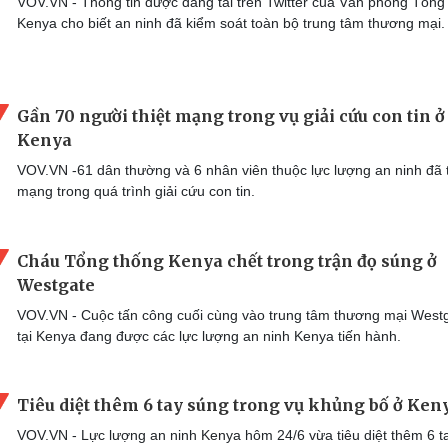
VOV.VN - Thông tin được đăng tải trên Twitter của Văn phòng Tổng
Kenya cho biết an ninh đã kiểm soát toàn bộ trung tâm thương mại.
Gần 70 người thiệt mạng trong vụ giải cứu con tin ở
Kenya
VOV.VN -61 dân thường và 6 nhân viên thuộc lực lượng an ninh đã t
mạng trong quá trình giải cứu con tin.
Cháu Tổng thống Kenya chết trong trận đọ súng ở
Westgate
VOV.VN - Cuộc tấn công cuối cùng vào trung tâm thương mại West
tại Kenya đang được các lực lượng an ninh Kenya tiến hành.
Tiêu diệt thêm 6 tay súng trong vụ khủng bố ở Ken
VOV.VN - Lực lượng an ninh Kenya hôm 24/6 vừa tiêu diệt thêm 6 t