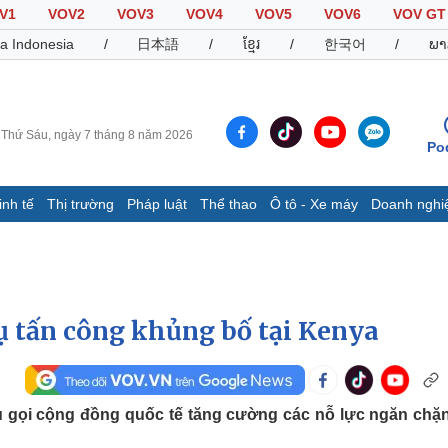
V1
VOV2
VOV3
VOV4
VOV5
VOV6
VOV GT
a Indonesia
/
日本語
/
ខ្មែរ
/
한국어
/
ພາ
Thứ Sáu, ngày 7 tháng 8 năm 2026
Po
inh tế
Thị trường
Pháp luật
Thể thao
Ô tô - Xe máy
Doanh nghi
Thế giới
Multimedia
K
Quan sát
Video
B
Cuộc sống đó đây
Ảnh
K
Hồ sơ
E-Magazine
ụ tấn công khủng bố tại Kenya
Infographic
Thể thao
Ô tô - Xe máy
D
u gọi cộng đồng quốc tế tăng cường các nỗ lực ngăn chặ
Bóng đá
Ô tô
T