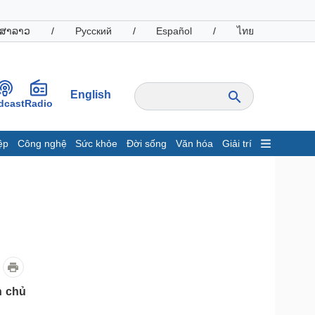
ສາລາວ
/
Русский
/
Español
/
ไทย
English
dcast
Radio
ệp
Công nghệ
Sức khỏe
Đời sống
Văn hóa
Giải trí
inh tế
Thị trường
ất động sản
Giá vàng
hởi nghiệp
Tiêu dùng
Tỷ giá
Chứng khoán
Giá cà phê
oanh nghiệp
Công nghệ
n chủ
hông tin doanh nghiệp
Sành điệu