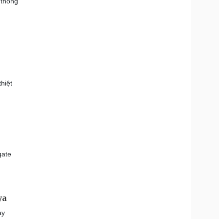
 thống
hiệt
gate
ya
ay