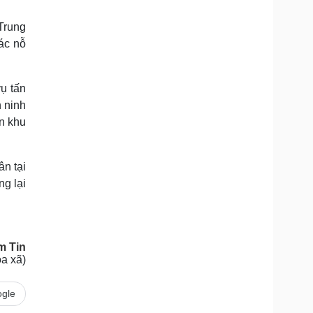
Doanh nghiệp 24h
Tin Công nghệ
Doanh nhân
Trải nghiệm
Trung
ì cộng đồng
Chuyển đổi số
ác nỗ
u lịch
Podcast
ụ tấn
Tư vấn
Câu chuyện thời sự
 ninh
Săn Tour
Đọc truyện đêm khuya
n khu
heck-in
Cửa sổ tình yêu
Kể chuyện cho bé
Hạt giống tâm hồn
ân tại
ng lại
m Tin
a xã)
gle