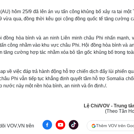
Lịch thi đấu bóng đá
Xe máy
Thế giới thể thao
Tư vấn
(AU) hôm 25/9 đã lên án vụ tấn công khủng bố xảy ra tại một 
eSports
V
9 vừa qua, đồng thời kêu gọi cộng đồng quốc tế tăng cường c
Hậu trường
Văn hóa
Giải trí
D
ội đồng hòa bình và an ninh Liên minh châu Phi nhấn mạnh, v
Sân khấu - Điện ảnh
Nghệ sĩ
 tấn công nhằm vào khu vực châu Phi. Hội đồng hòa bình và an
Văn học
Thời trang
ên tăng cường hợp tác nhằm xóa bỏ tận gốc khủng bố trong toà
Âm nhạc
Sao Việt
c
Di sản
về việc đáp trả hành động hỗ trợ chiến dịch đẩy lùi phiến qu
hâu Phi vẫn tiếp tục khẳng định quyết tâm hỗ trợ Somalia chố
 nước này một nền hòa bình, an ninh và ổn định./.
Lệ Chi/VOV - Trung tâ
(Theo Tân Ho
 dõi VOV.VN trên
Thêm VOV trên Goo