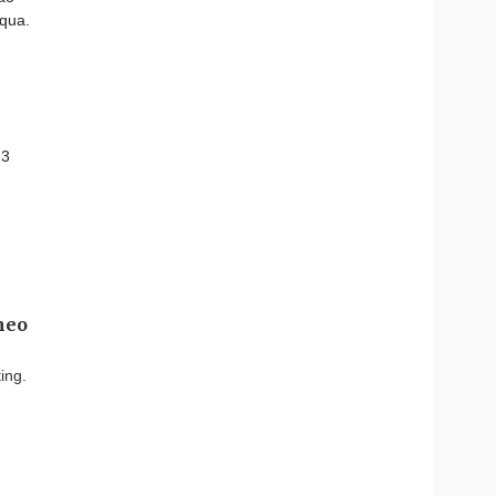
qua.
 3
heo
ing.