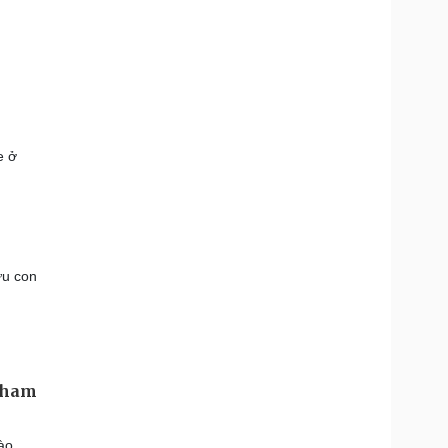
e ở
ứu con
 tham
ào