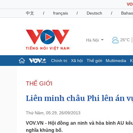
VO
中文
/
français
/
Deutsch
/
Bahas
26°C
Hà Nội
Chính trị
Xã hội
Thế giới
Multimedia
K
Chính trị
Xã hội
Đảng
Tin 24h
THẾ GIỚI
Tổ chức nhân sự
Dự báo thời tiết
Quốc hội
Giáo dục
Liên minh châu Phi lên án v
Nhận diện sự thật
Dấu ấn VOV
Việc làm
Biển đảo
Thứ Năm, 05:29, 26/09/2013
Pháp luật
Quân sự - Quốc phòng
VOV.VN - Hội đồng an ninh và hòa bình AU kê
nghĩa khủng bố.
Vụ án
Vũ khí