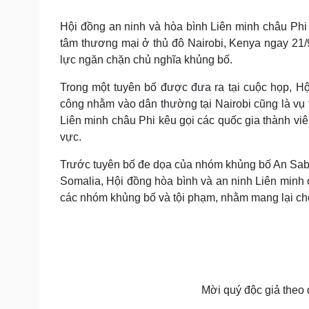
Tin nóng
Việt Nam
Tư vấn luật
Phân tích
Hội đồng an ninh và hòa bình Liên minh châu Phi 
tâm thương mại ở thủ đô Nairobi, Kenya ngay 21/
lực ngăn chặn chủ nghĩa khủng bố.
Sức khỏe
Đời sống
Trong một tuyên bố được đưa ra tại cuộc họp, H
Dinh dưỡng - món ngon
Nhà đẹp
công nhằm vào dân thường tại Nairobi cũng là vụ
Cây thuốc
Blog
Liên minh châu Phi kêu gọi các quốc gia thành vi
Sản phụ khoa
Tình yêu - Gia đình
vực.
Nhi khoa
Nam khoa
Trước tuyên bố đe dọa của nhóm khủng bố An Sabap 
Làm đẹp - giảm cân
Phòng mạch online
Somalia, Hội đồng hòa bình và an ninh Liên minh c
Ăn sạch sống khỏe
các nhóm khủng bố và tội phạm, nhằm mang lại cho
Cải chính
Mời quý độc giả theo