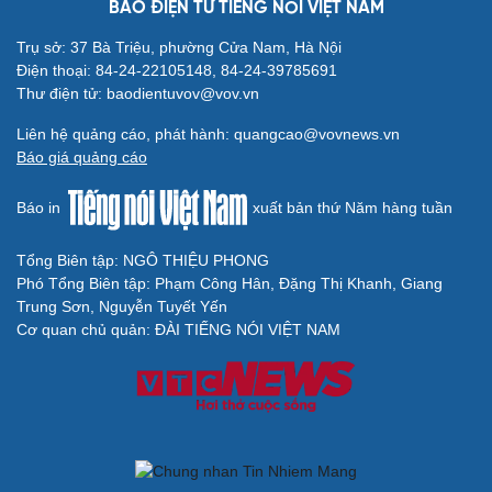
BÁO ĐIỆN TỬ TIẾNG NÓI VIỆT NAM
Trụ sở: 37 Bà Triệu, phường Cửa Nam, Hà Nội
Cải chính
Điện thoại: 84-24-22105148, 84-24-39785691
Thư điện tử: baodientuvov@vov.vn
Liên hệ quảng cáo, phát hành: quangcao@vovnews.vn
Báo giá quảng cáo
Báo in
xuất bản thứ Năm hàng tuần
Tổng Biên tập: NGÔ THIỆU PHONG
Phó Tổng Biên tập: Phạm Công Hân, Đặng Thị Khanh, Giang
Trung Sơn, Nguyễn Tuyết Yến
Cơ quan chủ quản: ĐÀI TIẾNG NÓI VIỆT NAM