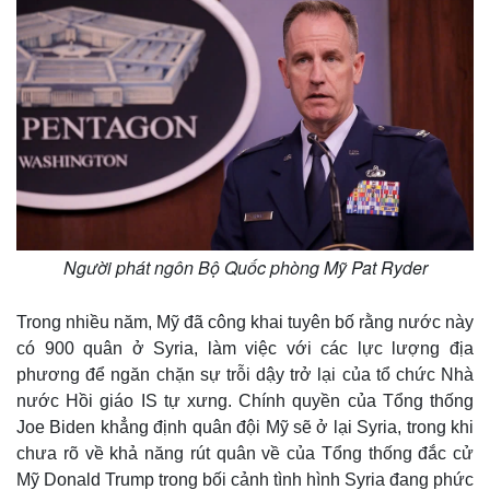
Người phát ngôn Bộ Quốc phòng Mỹ Pat Ryder
Trong nhiều năm, Mỹ đã công khai tuyên bố rằng nước này
có 900 quân ở Syria, làm việc với các lực lượng địa
phương để ngăn chặn sự trỗi dậy trở lại của tổ chức Nhà
Thế giới
Multimedia
nước Hồi giáo IS tự xưng. Chính quyền của Tổng thống
Quan sát
Video
Joe Biden khẳng định quân đội Mỹ sẽ ở lại Syria, trong khi
Cuộc sống đó đây
Ảnh
chưa rõ về khả năng rút quân về của Tổng thống đắc cử
Hồ sơ
E-Magazine
Infographic
Mỹ Donald Trump trong bối cảnh tình hình Syria đang phức