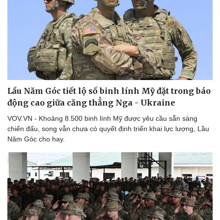
Lầu Năm Góc tiết lộ số binh lính Mỹ đặt trong báo
động cao giữa căng thẳng Nga - Ukraine
VOV.VN - Khoảng 8.500 binh lính Mỹ được yêu cầu sẵn sàng
chiến đấu, song vẫn chưa có quyết định triển khai lực lượng, Lầu
Năm Góc cho hay.
Du lịch
Podcast
Tư vấn
Câu chuyện thời sự
Săn Tour
Đọc truyện đêm khuya
check-in
Cửa sổ tình yêu