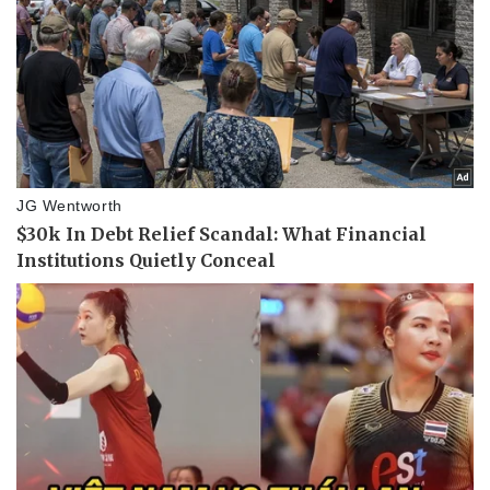
Thể thao
Ô tô - Xe máy
Bóng đá
Ô tô
Lịch thi đấu bóng đá
Xe máy
Thế giới thể thao
Tư vấn
eSports
Hậu trường