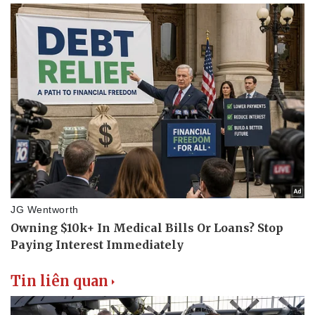
Sức khỏe
Đời sống
Dinh dưỡng - món ngon
Nhà đẹp
Cây thuốc
Blog
Sản phụ khoa
Tình yêu - Gia đình
Nhi khoa
Nam khoa
Làm đẹp - giảm cân
Phòng mạch online
Ăn sạch sống khỏe
Tin liên quan