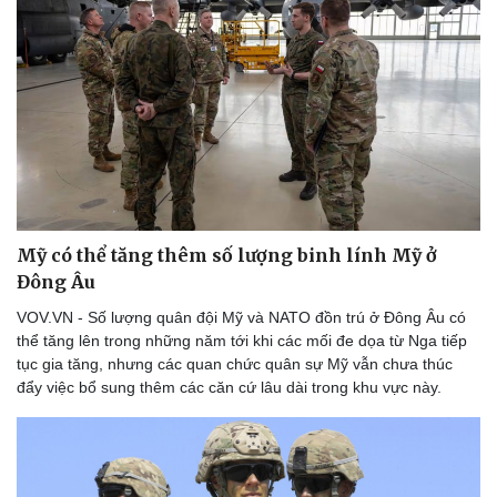
Mỹ có thể tăng thêm số lượng binh lính Mỹ ở
Đông Âu
Văn hóa
Giải trí
Sân khấu - Điện ảnh
Nghệ sĩ
VOV.VN - Số lượng quân đội Mỹ và NATO đồn trú ở Đông Âu có
Văn học
Thời trang
thể tăng lên trong những năm tới khi các mối đe dọa từ Nga tiếp
Âm nhạc
Sao Việt
tục gia tăng, nhưng các quan chức quân sự Mỹ vẫn chưa thúc
Di sản
đẩy việc bổ sung thêm các căn cứ lâu dài trong khu vực này.