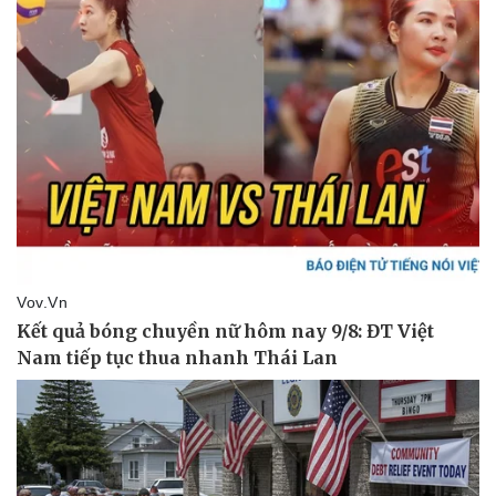
Pháp luật
Quân sự - Quốc phòng
Vụ án
Vũ khí
Tin nóng
Việt Nam
Tư vấn luật
Phân tích