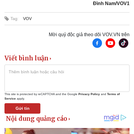
Đình Nam/VOV1
Kinh tế
Thị trường
Bất động sản
Giá vàng
Tag:
VOV
Khởi nghiệp
Tiêu dùng
Tỷ giá
Chứng khoán
Mời quý độc giả theo dõi VOV.VN trên
Giá cà phê
Viết bình luận
This site is protected by reCAPTCHA and the Google
Privacy Policy
and
Terms of
Service
apply.
Gửi tin