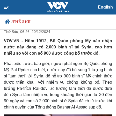
English
Lính Mỹ tại Syria tăng hơn gấp
đôi
THẾ GIỚI
/
Thứ Sáu, 06:26, 20/12/2024
VOV.VN - Hôm 19/12, Bộ Quốc phòng Mỹ xác nhận
nước này đang có 2.000 binh sĩ tại Syria, cao hơn
Chính trị
Xã hội
nhiều so với con số 900 được công bố trước đó.
Đảng
Tin 24h
Tổ chức nhân sự
Dự báo thời tiết
Phát biểu trước báo giới, người phát ngôn Bộ Quốc phòng
Quốc hội
Giáo dục
Mỹ Pat Ryder cho biết, nước này đã bổ sung 1 lượng binh
Nhận diện sự thật
Dấu ấn VOV
sĩ “tạm thời” tới Syria, để hỗ trợ 900 binh sĩ Mỹ chính thức
Việc làm
được triển khai, với nhiệm vụ chống khủng bố. Theo
Biển đảo
tướng Pa-trích Rai-đơ, lực lượng tạm thời đã được đưa
đến Syria làm nhiệm vụ trong khoảng thời gian từ 30 đến
90 ngày và con số 2.000 binh sĩ ở Syria đã có từ trước khi
chính quyền của Tổng thống Bashar Al Assad sụp đổ.