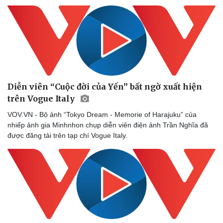
Diễn viên “Cuộc đời của Yến” bất ngờ xuất hiện
trên Vogue Italy
VOV.VN - Bộ ảnh “Tokyo Dream - Memorie of Harajuku” của
nhiếp ảnh gia Minhnhon chụp diễn viên điện ảnh Trần Nghĩa đã
được đăng tải trên tạp chí Vogue Italy.
Thể thao
Ô tô - Xe máy
Bóng đá
Ô tô
Lịch thi đấu bóng đá
Xe máy
Thế giới thể thao
Tư vấn
eSports
Hậu trường