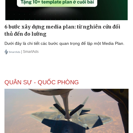
6 bước xây dựng media plan: từ nghiên cứu đối
thủ đến đo lường
Dưới đây là chi tiết các bước quan trọng để lập một Media Plan.
| SmartAds
QUÂN SỰ - QUỐC PHÒNG
Doanh nghiệp
Công nghệ
Thông tin doanh nghiệp
Sành điệu
Doanh nghiệp 24h
Tin Công nghệ
Doanh nhân
Trải nghiệm
Vì cộng đồng
Chuyển đổi số