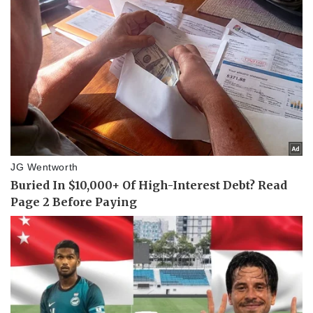
Pháp luật
Quân sự - Quốc phòng
Vụ án
Vũ khí
Tin nóng
Việt Nam
Tư vấn luật
Phân tích