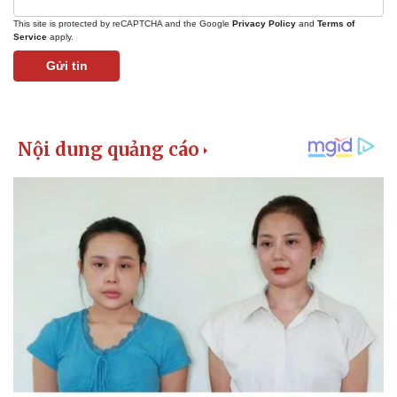
This site is protected by reCAPTCHA and the Google
Privacy Policy
and
Terms of
Service
apply.
Gửi tin
Kinh tế
Thị trường
Bất động sản
Giá vàng
Khởi nghiệp
Tiêu dùng
Tỷ giá
Chứng khoán
Giá cà phê