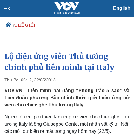
English
THẾ GIỚI
/
Lộ diện ứng viên Thủ tướng
Chính trị
Xã hội
Đảng
Tin 24h
chính phủ liên minh tại Italy
Tổ chức nhân sự
Dự báo thời tiết
Quốc hội
Giáo dục
Thứ Ba, 06:12, 22/05/2018
Nhận diện sự thật
Dấu ấn VOV
Việc làm
VOV.VN - Liên minh hai đảng “Phong trào 5 sao” và
Biển đảo
Liên đoàn phương Bắc chính thức giới thiệu ứng cử
viên cho chiếc ghế Thủ tướng Italy.
Người được giới thiệu làm ứng cử viên cho chiếc ghế Thủ
tướng Italy là ông Giuseppe Conte, một nhân vật kỹ trị. Nội
các mới dự kiến ra mắt trong ngày hôm nay (22/5).