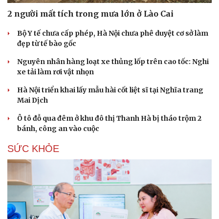
2 người mất tích trong mưa lớn ở Lào Cai
Du lịch
Podcast
Bộ Y tế chưa cấp phép, Hà Nội chưa phê duyệt cơ sở làm
Tư vấn
Câu chuyện thời sự
đẹp từ tế bào gốc
Săn Tour
Đọc truyện đêm khuya
check-in
Cửa sổ tình yêu
Nguyên nhân hàng loạt xe thủng lốp trên cao tốc: Nghi
Kể chuyện cho bé
xe tải làm rơi vật nhọn
Hạt giống tâm hồn
Hà Nội triển khai lấy mẫu hài cốt liệt sĩ tại Nghĩa trang
Mai Dịch
Ô tô đỗ qua đêm ở khu đô thị Thanh Hà bị tháo trộm 2
bánh, công an vào cuộc
SỨC KHỎE