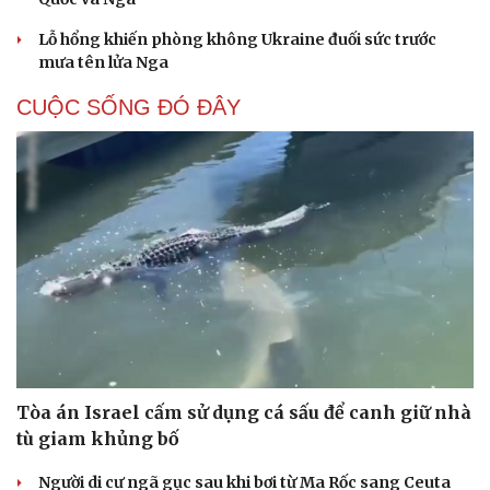
Lỗ hổng khiến phòng không Ukraine đuối sức trước
mưa tên lửa Nga
Cải chính
CUỘC SỐNG ĐÓ ĐÂY
Tòa án Israel cấm sử dụng cá sấu để canh giữ nhà
tù giam khủng bố
Người di cư ngã gục sau khi bơi từ Ma Rốc sang Ceuta