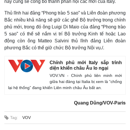
này cũng sẽ công bố thành phần nội các mới của Italy.
Thủ lĩnh hai đảng “Phong trào 5 sao” và Liên đoàn phương
Bắc nhiều khả năng sẽ giữ các ghế Bộ trưởng trong chính
phủ mới, trong đó ông Luigi Di Maio của đảng “Phong trào
5 sao” có thể sẽ nắm vị trí Bộ trưởng Kinh tế hoặc Lao
động còn ông Matteo Salvini thủ lĩnh đảng Liên đoàn
phương Bắc có thể giữ chức Bộ trưởng Nội vụ./.
Chính phủ mới Italy sắp trình
diện khiến châu Âu lo ngại
Thế giới
Multimedia
VOV.VN - Chính phủ liên minh mới
Quan sát
Video
giữa hai đảng tại Italia bị xem là “chống
Cuộc sống đó đây
Ảnh
lại hệ thống” đang khiến Liên minh châu Âu bất an.
Hồ sơ
E-Magazine
Infographic
Quang Dũng/VOV-Paris
Tag:
VOV