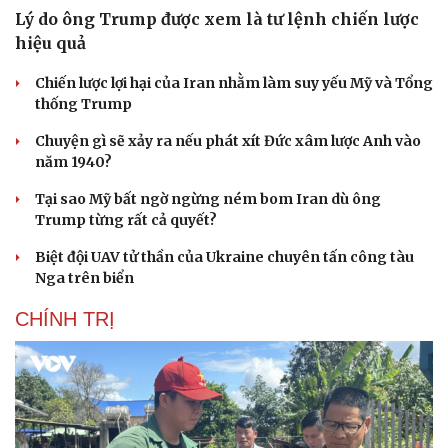
Lý do ông Trump được xem là tư lệnh chiến lược
hiệu quả
Chiến lược lợi hại của Iran nhằm làm suy yếu Mỹ và Tổng
thống Trump
Chuyện gì sẽ xảy ra nếu phát xít Đức xâm lược Anh vào
năm 1940?
Tại sao Mỹ bất ngờ ngừng ném bom Iran dù ông
Trump từng rất cả quyết?
Biệt đội UAV tử thần của Ukraine chuyên tấn công tàu
Nga trên biển
CHÍNH TRỊ