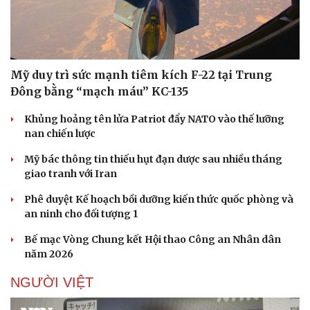
Mỹ duy trì sức mạnh tiêm kích F-22 tại Trung
Đông bằng “mạch máu” KC-135
Khủng hoảng tên lửa Patriot đẩy NATO vào thế lưỡng
nan chiến lược
Mỹ bác thông tin thiếu hụt đạn dược sau nhiều tháng
giao tranh với Iran
Phê duyệt Kế hoạch bồi dưỡng kiến thức quốc phòng và
an ninh cho đối tượng 1
Bế mạc Vòng Chung kết Hội thao Công an Nhân dân
năm 2026
NGƯỜI VIỆT