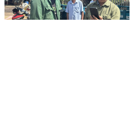
Hội đồng nhân dân Đắk Lắk thông qua chính
sách phụ cấp ở thôn, tổ dân phố
Phó Thủ tướng dự Lễ Khởi công xây dựng Trường THPT
Nam Đàn 1, tỉnh Nghệ An
Cần Thơ phát huy vai trò người có uy tín trong đồng bào
dân tộc thiểu số
Quan hệ giữa Việt Nam với Australia và New Zealand
mang lại lợi ích cho các bên
Quy định cơ cấu, số lượng và chính sách khi sắp xếp cơ
sở giáo dục công lập