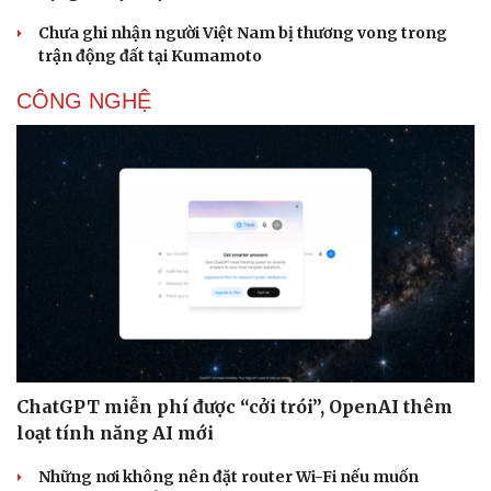
Chưa ghi nhận người Việt Nam bị thương vong trong
trận động đất tại Kumamoto
CÔNG NGHỆ
ChatGPT miễn phí được “cởi trói”, OpenAI thêm
Sức khỏe
Đời sống
loạt tính năng AI mới
Dinh dưỡng - món ngon
Nhà đẹp
Cây thuốc
Blog
Những nơi không nên đặt router Wi-Fi nếu muốn
Sản phụ khoa
Tình yêu - Gia đình