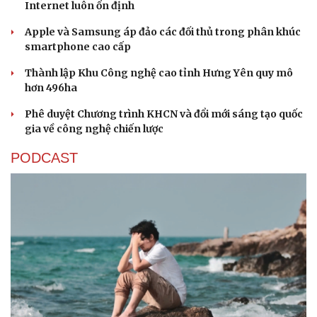
Internet luôn ổn định
Nhi khoa
Nam khoa
Apple và Samsung áp đảo các đối thủ trong phân khúc
Làm đẹp - giảm cân
smartphone cao cấp
Phòng mạch online
Ăn sạch sống khỏe
Thành lập Khu Công nghệ cao tỉnh Hưng Yên quy mô
hơn 496ha
Phê duyệt Chương trình KHCN và đổi mới sáng tạo quốc
gia về công nghệ chiến lược
PODCAST