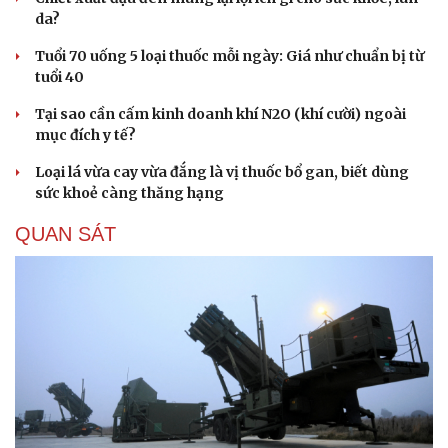
Nâng cấp, tôn tạo Nghĩa trang liệt sĩ Việt - Lào
Ngư dân Quảng Ngãi thay đổi tư duy đánh bắt, chấp
hành nghiêm quy định IUU
TP.HCM cấm ô tô lưu thông đoạn đường phục vụ thi
công metro số 2
Thời tiết ngày 8/8: Hà Nội nắng 35 độ, Bắc Trung Bộ có
mưa dông cục bộ
Áp thấp nhiệt đới ít có khả năng mạnh lên thành bão
SỨC KHỎE
Vai trò của phẫu thuật chuyển hóa trong điều trị
béo phì
Chiết xuất đậu đen mang lại lợi ích gì cho sức khỏe, làn