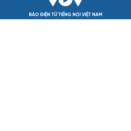
HỒ SƠ
Lý do ông Trump được xem là tư lệnh chiến lược
hiệu quả
Chiến lược lợi hại của Iran nhằm làm suy yếu Mỹ và Tổng
thống Trump
Chuyện gì sẽ xảy ra nếu phát xít Đức xâm lược Anh vào
năm 1940?
Tại sao Mỹ bất ngờ ngừng ném bom Iran dù ông
Trump từng rất cả quyết?
Biệt đội UAV tử thần của Ukraine chuyên tấn công tàu
Nga trên biển