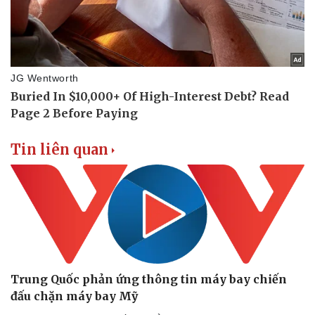
Tin liên quan
Pháp luật
Quân sự - Quốc phòng
Vụ án
Vũ khí
Trung Quốc phản ứng thông tin máy bay chiến
Tin nóng
Việt Nam
đấu chặn máy bay Mỹ
Tư vấn luật
Phân tích