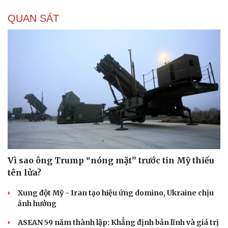
Trump từng rất cả quyết?
Biệt đội UAV tử thần của Ukraine chuyên tấn công tàu
Nga trên biển
CHÍNH TRỊ
Quy định mới về kết hợp an ninh trong phát triển
kinh tế - xã hội
Cải chính
Chuyển chủ trương đối ngoại thành hành động cụ thể
Tổng Bí thư, Chủ tịch nước: Chuyển mạnh từ quản lý tiến
độ sang quản trị kết quả
Đối ngoại linh hoạt dựa trên nền tảng chính trị vững
chắc
Bước chuyển tư duy về công tác người Việt ở nước ngoài