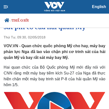
English
Máy bay phản lực của Nga ép rất
THẾ GIỚI
/
sát phi cơ của hải quân Mỹ
Thứ Tư, 09:30, 02/05/2018
VOV.VN - Quan chức quốc phòng Mỹ cho hay, máy bay
Chính trị
Xã hội
phản lực Nga đã lao vào chặn phi cơ trinh sát của hải
Đảng
Tin 24h
quân Mỹ và bay rất sát máy bay Mỹ.
Tổ chức nhân sự
Dự báo thời tiết
Quốc hội
Giáo dục
Hai quan chức của Bộ Quốc phòng Mỹ mới đây nói với
Nhận diện sự thật
Dấu ấn VOV
Việc làm
CNN rằng một máy bay tiêm kích Su-27 của Nga đã thực
Biển đảo
hiện chặn một máy bay trinh sát P-8 của hải quân Mỹ vào
hôm 1/5.