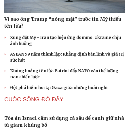
da?
Tuổi 70 uống 5 loại thuốc mỗi ngày: Giá như chuẩn bị từ
tuổi 40
Tại sao cần cấm kinh doanh khí N2O (khí cười) ngoài
mục đích y tế?
Loại lá vừa cay vừa đắng là vị thuốc bổ gan, biết dùng
sức khoẻ càng thăng hạng
QUAN SÁT
Du lịch
Podcast
Tư vấn
Câu chuyện thời sự
Săn Tour
Đọc truyện đêm khuya
check-in
Cửa sổ tình yêu
Kể chuyện cho bé
Hạt giống tâm hồn