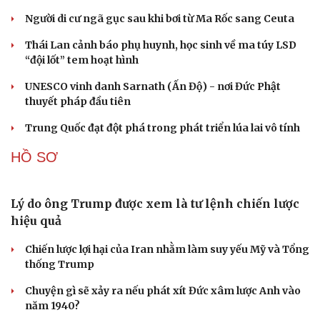
Vì sao ông Trump “nóng mặt” trước tin Mỹ thiếu
tên lửa?
Xung đột Mỹ - Iran tạo hiệu ứng domino, Ukraine chịu
ảnh hưởng
ASEAN 59 năm thành lập: Khẳng định bản lĩnh và giá trị
sức hút
Khủng hoảng tên lửa Patriot đẩy NATO vào thế lưỡng
nan chiến lược
Đột phá hiếm hoi tại Gaza giữa những hoài nghi
CUỘC SỐNG ĐÓ ĐÂY
Tòa án Israel cấm sử dụng cá sấu để canh giữ nhà
tù giam khủng bố