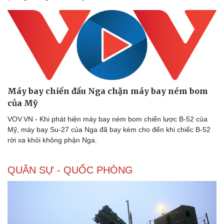
Máy bay chiến đấu Nga chặn máy bay ném bom
của Mỹ
Thể thao
Ô tô - Xe máy
VOV.VN - Khi phát hiện máy bay ném bom chiến lược B-52 của
Bóng đá
Ô tô
Mỹ, máy bay Su-27 của Nga đã bay kèm cho đến khi chiếc B-52
Lịch thi đấu bóng đá
Xe máy
rời xa khỏi không phận Nga.
Thế giới thể thao
Tư vấn
eSports
Hậu trường
QUÂN SỰ - QUỐC PHÒNG