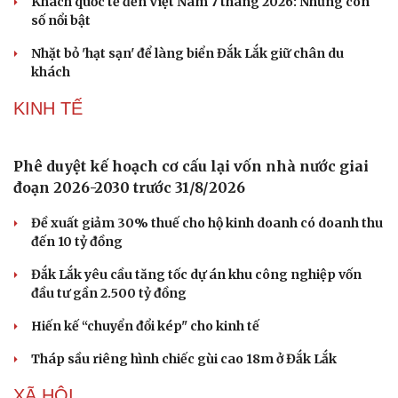
Khách quốc tế đến Việt Nam 7 tháng 2026: Những con
số nổi bật
Nhặt bỏ 'hạt sạn' để làng biển Đắk Lắk giữ chân du
khách
KINH TẾ
Phê duyệt kế hoạch cơ cấu lại vốn nhà nước giai
đoạn 2026-2030 trước 31/8/2026
Văn hóa
Giải trí