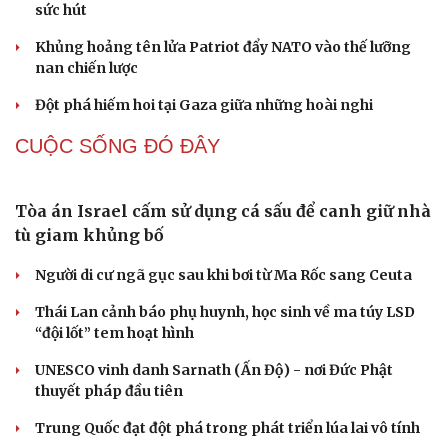
QUAN SÁT
Vì sao ông Trump “nóng mặt” trước tin Mỹ thiếu
tên lửa?
Xung đột Mỹ - Iran tạo hiệu ứng domino, Ukraine chịu
ảnh hưởng
ASEAN 59 năm thành lập: Khẳng định bản lĩnh và giá trị
sức hút