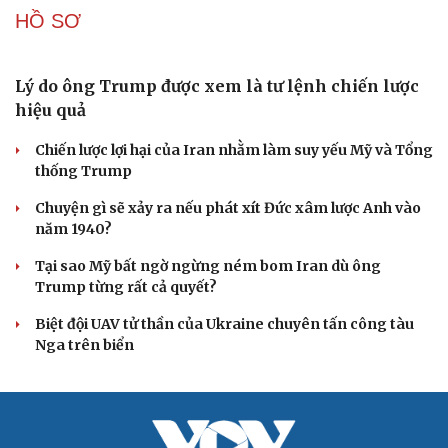
Khủng hoảng tên lửa Patriot đẩy NATO vào thế lưỡng
nan chiến lược
Đột phá hiếm hoi tại Gaza giữa những hoài nghi
CUỘC SỐNG ĐÓ ĐÂY
Tòa án Israel cấm sử dụng cá sấu để canh giữ nhà
tù giam khủng bố
Người di cư ngã gục sau khi bơi từ Ma Rốc sang Ceuta
Thái Lan cảnh báo phụ huynh, học sinh về ma túy LSD
“đội lốt” tem hoạt hình
UNESCO vinh danh Sarnath (Ấn Độ) - nơi Đức Phật
thuyết pháp đầu tiên
Trung Quốc đạt đột phá trong phát triển lúa lai vô tính