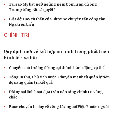
Người di cư ngã gục sau khi bơi từ Ma Rốc sang Ceuta
Thái Lan cảnh báo phụ huynh, học sinh về ma túy LSD
“đội lốt” tem hoạt hình
UNESCO vinh danh Sarnath (Ấn Độ) - nơi Đức Phật
thuyết pháp đầu tiên
Trung Quốc đạt đột phá trong phát triển lúa lai vô tính
HỒ SƠ
Lý do ông Trump được xem là tư lệnh chiến lược
hiệu quả
Chiến lược lợi hại của Iran nhằm làm suy yếu Mỹ và Tổng
thống Trump
Chuyện gì sẽ xảy ra nếu phát xít Đức xâm lược Anh vào
năm 1940?
Tại sao Mỹ bất ngờ ngừng ném bom Iran dù ông