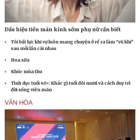
Dấu hiệu tiền mãn kinh sớm phụ nữ cần biết
Tôi bất lực khi vợ luôn mang chuyện ở rể ra làm "vũ khí"
sau mỗi lần cãi nhau
Hoa sữa
Khúc mùa thu
Tình dục tuổi 40+: Khác gì tuổi đôi mươi và cách duy trì
đời sống viên mãn
VĂN HÓA