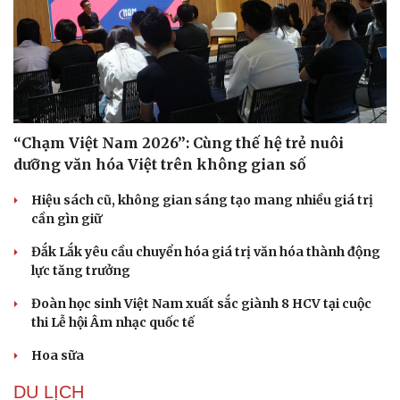
Sức khỏe
Đời sống
Dinh dưỡng - món ngon
Nhà đẹp
Cây thuốc
Blog
Sản phụ khoa
Tình yêu - Gia đình
Nhi khoa
Nam khoa
Làm đẹp - giảm cân
“Chạm Việt Nam 2026”: Cùng thế hệ trẻ nuôi
Phòng mạch online
dưỡng văn hóa Việt trên không gian số
Ăn sạch sống khỏe
Hiệu sách cũ, không gian sáng tạo mang nhiều giá trị
cần gìn giữ
Đắk Lắk yêu cầu chuyển hóa giá trị văn hóa thành động
lực tăng trưởng
Đoàn học sinh Việt Nam xuất sắc giành 8 HCV tại cuộc
thi Lễ hội Âm nhạc quốc tế
Hoa sữa
DU LỊCH