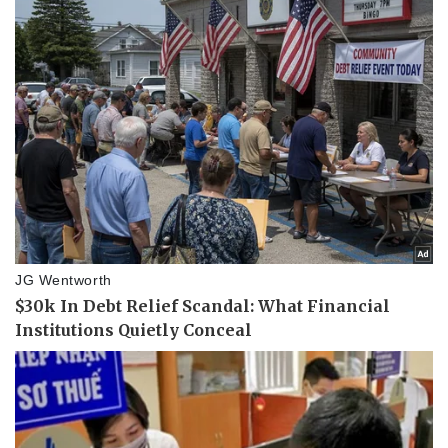
Kinh tế
Thị trường
Bất động sản
Giá vàng
Khởi nghiệp
Tiêu dùng
Tỷ giá
Chứng khoán
Giá cà phê