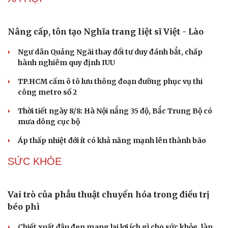
Sân khấu - Điện ảnh
Nghệ sĩ
Đề xuất giảm 30% thuế cho hộ kinh doanh có doanh thu
Văn học
Thời trang
đến 10 tỷ đồng
Âm nhạc
Sao Việt
Di sản
Đắk Lắk yêu cầu tăng tốc dự án khu công nghiệp vốn
đầu tư gần 2.500 tỷ đồng
Hiến kế “chuyển đổi kép" cho kinh tế
Tháp sầu riêng hình chiếc gùi cao 18m ở Đắk Lắk
XÃ HỘI