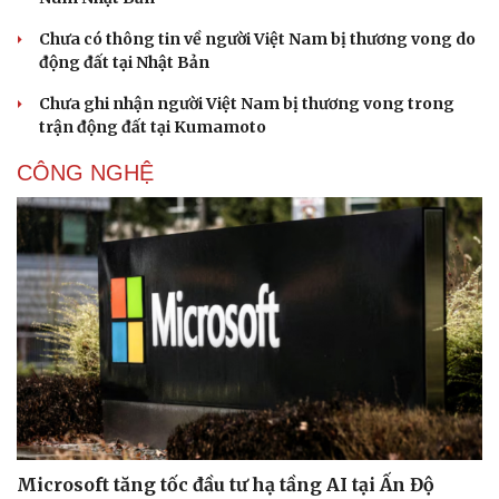
Chưa có thông tin về người Việt Nam bị thương vong do
động đất tại Nhật Bản
Chưa ghi nhận người Việt Nam bị thương vong trong
trận động đất tại Kumamoto
Doanh nghiệp
Công nghệ
CÔNG NGHỆ
Thông tin doanh nghiệp
Sành điệu
Doanh nghiệp 24h
Tin Công nghệ
Doanh nhân
Trải nghiệm
Vì cộng đồng
Chuyển đổi số
Microsoft tăng tốc đầu tư hạ tầng AI tại Ấn Độ