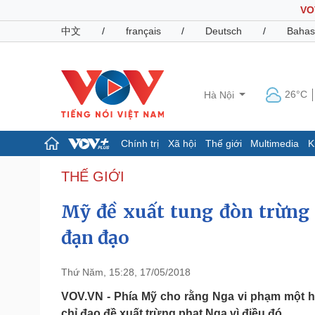
VO
中文
/
français
/
Deutsch
/
Bahas
26°C
Hà Nội
Chính trị
Xã hội
Thế giới
Multimedia
K
Chính trị
Xã hội
THẾ GIỚI
Đảng
Tin 24h
Mỹ đề xuất tung đòn trừng 
Tổ chức nhân sự
Dự báo thời tiết
Quốc hội
Giáo dục
đạn đạo
Nhận diện sự thật
Dấu ấn VOV
Việc làm
Biển đảo
Thứ Năm, 15:28, 17/05/2018
Pháp luật
Quân sự - Quốc phòng
VOV.VN - Phía Mỹ cho rằng Nga vi phạm một h
Vụ án
Vũ khí
chỉ đạo đề xuất trừng phạt Nga vì điều đó.