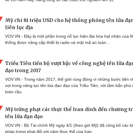
Mỹ chi 81 triệu USD cho hệ thống phóng tên lửa đạ
liên lục địa
VOV.VN - Đây là một phần trong nỗ lực hiện đại hóa hạt nhân của 
thống được nâng cấp thiết bị radio và mật mã an toàn…
Triều Tiên tiến bộ vượt bậc về công nghệ tên lửa đạ
đạo trong 2017
VOV.VN - Trong năm 2017, thế giới rúng động vì những bước tiến 
vọt trong năng lực tên lửa đạn đạo của Triều Tiên, với tầm bắn phủ
toàn cầu.
Mỹ trừng phạt các thực thể Iran dính đến chương t
tên lửa đạn đạo
VOV.VN - Bộ Tài chính Mỹ ngày 4/1 (theo giờ Mỹ) đã công bố các b
pháp trừng phạt đối với năm thực thể của Iran.