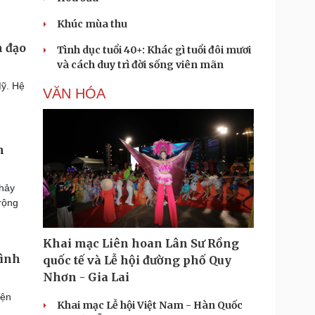
Khúc mùa thu
n đạo
Tình dục tuổi 40+: Khác gì tuổi đôi mươi
và cách duy trì đời sống viên mãn
Mỹ. Hệ
VĂN HÓA
n
nhảy
 rộng
Khai mạc Liên hoan Lân Sư Rồng
rình
quốc tế và Lễ hội đường phố Quy
Nhơn - Gia Lai
iện
Khai mạc Lễ hội Việt Nam - Hàn Quốc