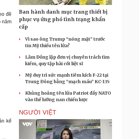
Doanh nghiệp 24h
Tin Công nghệ
Doanh nhân
Trải nghiệm
Ban hành danh mục trang thiết bị
eo đề
ì cộng đồng
Chuyển đổi số
phục vụ ứng phó tình trạng khẩn
ào năm
cấp
u lịch
Podcast
Vì sao ông Trump “nóng mặt” trước
Tư vấn
Câu chuyện thời sự
tin Mỹ thiếu tên lửa?
Săn Tour
Đọc truyện đêm khuya
heck-in
Cửa sổ tình yêu
Lâm Đồng lập đơn vị chuyên trách tìm
Kể chuyện cho bé
kiếm, quy tập hài cốt liệt sĩ
Hạt giống tâm hồn
Mỹ duy trì sức mạnh tiêm kích F-22 tại
Trung Đông bằng “mạch máu” KC-135
Khủng hoảng tên lửa Patriot đẩy NATO
vào thế lưỡng nan chiến lược
NGƯỜI VIỆT
ản kế