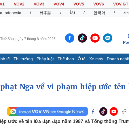
V1
VOV2
VOV3
VOV4
VOV5
VOV6
VOV GT
a Indonesia
/
日本語
/
ខ្មែរ
/
한국어
/
ພາ
Thứ Sáu, ngày 7 tháng 8 năm 2026
Po
inh tế
Thị trường
Pháp luật
Thể thao
Ô tô - Xe máy
Doanh nghi
Thế giới
Multimedia
K
Quan sát
Video
B
phạt Nga về vi phạm hiệp ước tên 
Cuộc sống đó đây
Ảnh
K
Hồ sơ
E-Magazine
Infographic
Thể thao
Ô tô - Xe máy
D
iệp ước về tên lửa đạn đạo năm 1987 và Tổng thống Tru
Bóng đá
Ô tô
T