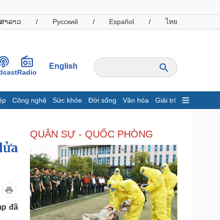
ສາລາວ
/
Русский
/
Español
/
ไทย
English
dcast
Radio
ệp
Công nghệ
Sức khỏe
Đời sống
Văn hóa
Giải trí
inh tế
Thị trường
QUÂN SỰ - QUỐC PHÒNG
ất động sản
Giá vàng
lửa
hởi nghiệp
Tiêu dùng
Tỷ giá
Chứng khoán
Giá cà phê
oanh nghiệp
Công nghệ
mp đã
hông tin doanh nghiệp
Sành điệu