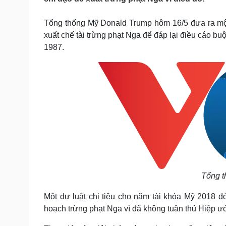
Tin nóng
Việt Nam
Tư vấn luật
Phân tích
Tổng thống Mỹ Donald Trump hôm 16/5 đưa ra mộ
xuất chế tài trừng phạt Nga để đáp lại điều cáo b
1987.
Sức khỏe
Đời sống
Dinh dưỡng - món ngon
Nhà đẹp
Cây thuốc
Blog
Sản phụ khoa
Tình yêu - Gia đình
Nhi khoa
Nam khoa
Làm đẹp - giảm cân
Phòng mạch online
Ăn sạch sống khỏe
Cải chính
Tổng t
Một dự luật chi tiêu cho năm tài khóa Mỹ 2018 
hoạch trừng phạt Nga vì đã không tuân thủ Hiệp 