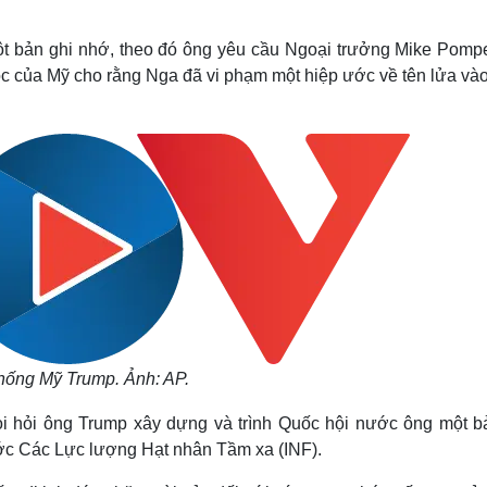
Lịch thi đấu bóng đá
Xe máy
Thế giới thể thao
Tư vấn
t bản ghi nhớ, theo đó ông yêu cầu Ngoại trưởng Mike Pomp
eSports
V
uộc của Mỹ cho rằng Nga đã vi phạm một hiệp ước về tên lửa v
Hậu trường
Văn hóa
Giải trí
D
Sân khấu - Điện ảnh
Nghệ sĩ
Văn học
Thời trang
Âm nhạc
Sao Việt
c
Di sản
hống Mỹ Trump. Ảnh: AP.
đòi hỏi ông Trump xây dựng và trình Quốc hội nước ông một b
ước Các Lực lượng Hạt nhân Tầm xa (INF).