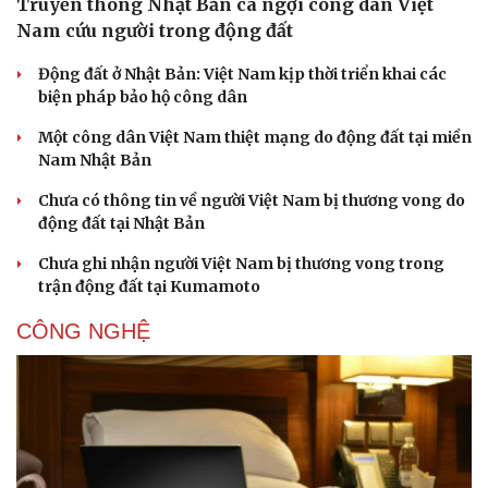
Truyền thông Nhật Bản ca ngợi công dân Việt
Nam cứu người trong động đất
Động đất ở Nhật Bản: Việt Nam kịp thời triển khai các
biện pháp bảo hộ công dân
Một công dân Việt Nam thiệt mạng do động đất tại miền
Nam Nhật Bản
Chưa có thông tin về người Việt Nam bị thương vong do
động đất tại Nhật Bản
Chưa ghi nhận người Việt Nam bị thương vong trong
trận động đất tại Kumamoto
Văn hóa
Giải trí
CÔNG NGHỆ
Sân khấu - Điện ảnh
Nghệ sĩ
Văn học
Thời trang
Âm nhạc
Sao Việt
Di sản