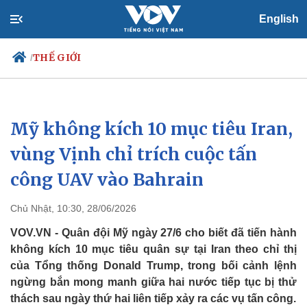
English
THẾ GIỚI
/
Mỹ không kích 10 mục tiêu Iran,
Chính trị
Xã hội
Đảng
Tin 24h
vùng Vịnh chỉ trích cuộc tấn
Tổ chức nhân sự
Dự báo thời tiết
công UAV vào Bahrain
Quốc hội
Giáo dục
Nhận diện sự thật
Dấu ấn VOV
Việc làm
Chủ Nhật, 10:30, 28/06/2026
Biển đảo
VOV.VN - Quân đội Mỹ ngày 27/6 cho biết đã tiến hành
không kích 10 mục tiêu quân sự tại Iran theo chỉ thị
của Tổng thống Donald Trump, trong bối cảnh lệnh
ngừng bắn mong manh giữa hai nước tiếp tục bị thử
thách sau ngày thứ hai liên tiếp xảy ra các vụ tấn công.