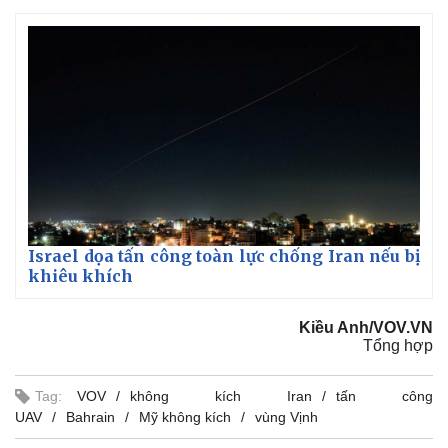
Israel dọa tấn công toàn lực chống Iran nếu bị
khiêu khích
Kiều Anh/VOV.VN
Tổng hợp
Tag:
VOV
không kích Iran
tấn công
UAV
Bahrain
Mỹ không kích
vùng Vịnh