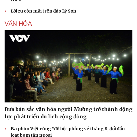
Lời ru còn mãi trên đảo Lý Sơn
VĂN HÓA
Du lịch
Podcast
Đưa bản sắc văn hóa người Mường trở thành động
lực phát triển du lịch cộng đồng
Tư vấn
Câu chuyện thời sự
Săn Tour
Đọc truyện đêm khuya
Ba phim Việt cùng “đổ bộ” phòng vé tháng 8, đối đầu
check-in
Cửa sổ tình yêu
loạt bom tấn ngoại
Kể chuyện cho bé