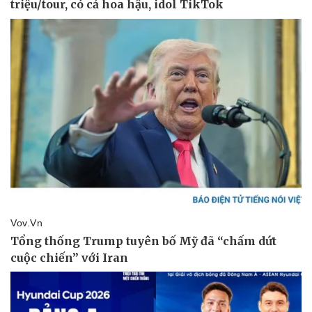
Thể thao
Ô tô - Xe máy
Bóng đá
Ô tô
Lịch thi đấu bóng đá
Xe máy
Thế giới thể thao
Tư vấn
eSports
Hậu trường