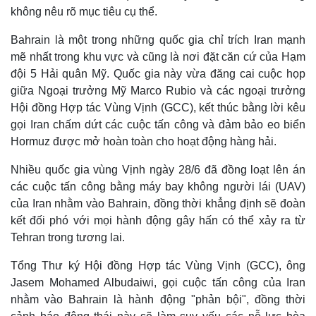
không nêu rõ mục tiêu cụ thể.
Bahrain là một trong những quốc gia chỉ trích Iran mạnh
mẽ nhất trong khu vực và cũng là nơi đặt căn cứ của Hạm
đội 5 Hải quân Mỹ. Quốc gia này vừa đăng cai cuộc họp
giữa Ngoại trưởng Mỹ Marco Rubio và các ngoại trưởng
Hội đồng Hợp tác Vùng Vịnh (GCC), kết thúc bằng lời kêu
gọi Iran chấm dứt các cuộc tấn công và đảm bảo eo biển
Hormuz được mở hoàn toàn cho hoạt động hàng hải.
Nhiều quốc gia vùng Vịnh ngày 28/6 đã đồng loạt lên án
các cuộc tấn công bằng máy bay không người lái (UAV)
của Iran nhằm vào Bahrain, đồng thời khẳng định sẽ đoàn
kết đối phó với mọi hành động gây hấn có thể xảy ra từ
Tehran trong tương lai.
Tổng Thư ký Hội đồng Hợp tác Vùng Vịnh (GCC), ông
Jasem Mohamed Albudaiwi, gọi cuộc tấn công của Iran
nhằm vào Bahrain là hành động "phản bội", đồng thời