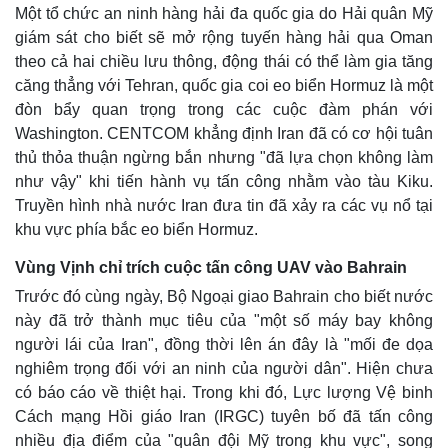
Một tổ chức an ninh hàng hải đa quốc gia do Hải quân Mỹ
giám sát cho biết sẽ mở rộng tuyến hàng hải qua Oman
theo cả hai chiều lưu thông, động thái có thể làm gia tăng
căng thẳng với Tehran, quốc gia coi eo biển Hormuz là một
đòn bẩy quan trọng trong các cuộc đàm phán với
Washington. CENTCOM khẳng định Iran đã có cơ hội tuân
thủ thỏa thuận ngừng bắn nhưng "đã lựa chọn không làm
như vậy" khi tiến hành vụ tấn công nhằm vào tàu Kiku.
Truyền hình nhà nước Iran đưa tin đã xảy ra các vụ nổ tại
khu vực phía bắc eo biển Hormuz.
Vùng Vịnh chỉ trích cuộc tấn công UAV vào Bahrain
Trước đó cùng ngày, Bộ Ngoại giao Bahrain cho biết nước
này đã trở thành mục tiêu của "một số máy bay không
người lái của Iran", đồng thời lên án đây là "mối đe dọa
nghiêm trọng đối với an ninh của người dân". Hiện chưa
có báo cáo về thiệt hại. Trong khi đó, Lực lượng Vệ binh
Cách mạng Hồi giáo Iran (IRGC) tuyên bố đã tấn công
nhiều địa điểm của "quân đội Mỹ trong khu vực", song