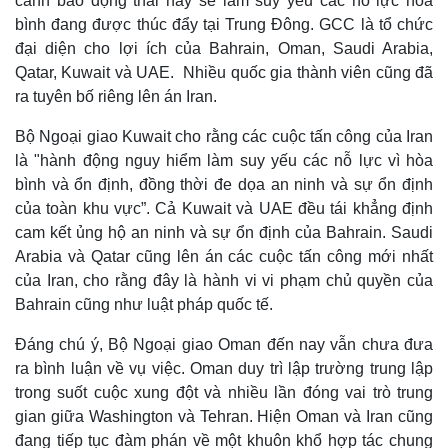
cảnh báo động thái này sẽ làm suy yếu các nỗ lực hòa
bình đang được thúc đẩy tại Trung Đông. GCC là tổ chức
đại diện cho lợi ích của Bahrain, Oman, Saudi Arabia,
Qatar, Kuwait và UAE. Nhiều quốc gia thành viên cũng đã
ra tuyên bố riêng lên án Iran.
Bộ Ngoại giao Kuwait cho rằng các cuộc tấn công của Iran
là "hành động nguy hiểm làm suy yếu các nỗ lực vì hòa
bình và ổn định, đồng thời đe dọa an ninh và sự ổn định
của toàn khu vực”. Cả Kuwait và UAE đều tái khẳng định
cam kết ủng hộ an ninh và sự ổn định của Bahrain. Saudi
Arabia và Qatar cũng lên án các cuộc tấn công mới nhất
của Iran, cho rằng đây là hành vi vi phạm chủ quyền của
Bahrain cũng như luật pháp quốc tế.
Đáng chú ý, Bộ Ngoại giao Oman đến nay vẫn chưa đưa
Kinh tế
Thị trường
ra bình luận về vụ việc. Oman duy trì lập trường trung lập
Bất động sản
Giá vàng
trong suốt cuộc xung đột và nhiều lần đóng vai trò trung
Khởi nghiệp
Tiêu dùng
Tỷ giá
gian giữa Washington và Tehran. Hiện Oman và Iran cũng
Chứng khoán
đang tiếp tục đàm phán về một khuôn khổ hợp tác chung