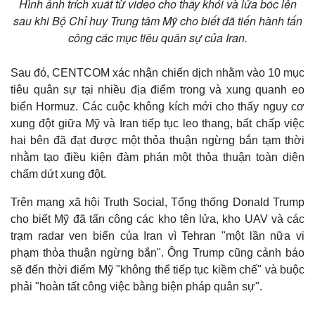
Hình ảnh trích xuất từ video cho thấy khói và lửa bốc lên
sau khi Bộ Chỉ huy Trung tâm Mỹ cho biết đã tiến hành tấn
công các mục tiêu quân sự của Iran.
Sau đó, CENTCOM xác nhận chiến dịch nhằm vào 10 mục
tiêu quân sự tại nhiều địa điểm trong và xung quanh eo
biển Hormuz. Các cuộc không kích mới cho thấy nguy cơ
xung đột giữa Mỹ và Iran tiếp tục leo thang, bất chấp việc
hai bên đã đạt được một thỏa thuận ngừng bắn tạm thời
nhằm tạo điều kiện đàm phán một thỏa thuận toàn diện
chấm dứt xung đột.
Trên mạng xã hội Truth Social, Tổng thống Donald Trump
cho biết Mỹ đã tấn công các kho tên lửa, kho UAV và các
trạm radar ven biển của Iran vì Tehran "một lần nữa vi
phạm thỏa thuận ngừng bắn". Ông Trump cũng cảnh báo
sẽ đến thời điểm Mỹ "không thể tiếp tục kiềm chế" và buộc
phải "hoàn tất công việc bằng biện pháp quân sự".