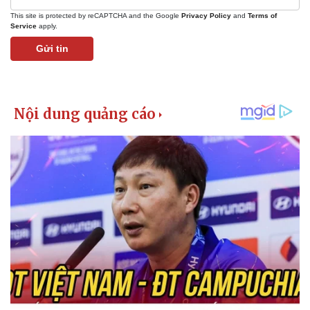
This site is protected by reCAPTCHA and the Google
Privacy Policy
and
Terms of
Service
apply.
Gửi tin