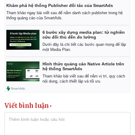
Vụ án
Vũ khí
Khám phá hệ thống Publisher đối tác của SmartAds
Tin nóng
Việt Nam
Tham khảo ngay bài viết sau để nắm danh sách publisher trong hệ
Tư vấn luật
Phân tích
thống quảng cáo của SmartAds.
6 bước xây dựng media plan: từ nghiên
cứu đối thủ đến đo lường
Dưới đây là chi tiết các bước quan trọng để lập
một Media Plan.
Hình thức quảng cáo Native Article trên
hệ thống SmartAds
Tham khảo bài viết sau để nắm vị trí, quy cách
nội dung, cách thiết lập và tối ưu.
Viết bình luận