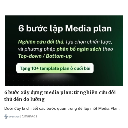
Sức khỏe
Đời sống
Dinh dưỡng - món ngon
Nhà đẹp
Cây thuốc
Blog
Sản phụ khoa
Tình yêu - Gia đình
Nhi khoa
Nam khoa
Làm đẹp - giảm cân
Phòng mạch online
6 bước xây dựng media plan: từ nghiên cứu đối
Ăn sạch sống khỏe
thủ đến đo lường
Dưới đây là chi tiết các bước quan trọng để lập một Media Plan.
| SmartAds