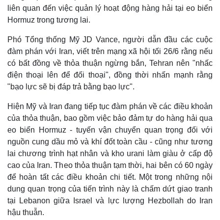
Giá cà phê
liên quan đến việc quản lý hoạt động hàng hải tại eo biển
Hormuz trong tương lai.
Phó Tổng thống Mỹ JD Vance, người dẫn đầu các cuộc
đàm phán với Iran, viết trên mạng xã hội tối 26/6 rằng nếu
có bất đồng về thỏa thuận ngừng bắn, Tehran nên "nhấc
điện thoại lên để đối thoại", đồng thời nhấn mạnh rằng
"bạo lực sẽ bị đáp trả bằng bạo lực".
Hiện Mỹ và Iran đang tiếp tục đàm phán về các điều khoản
của thỏa thuận, bao gồm việc bảo đảm tự do hàng hải qua
eo biển Hormuz - tuyến vận chuyển quan trọng đối với
nguồn cung dầu mỏ và khí đốt toàn cầu - cũng như tương
lai chương trình hạt nhân và kho urani làm giàu ở cấp độ
cao của Iran. Theo thỏa thuận tạm thời, hai bên có 60 ngày
để hoàn tất các điều khoản chi tiết. Một trong những nội
dung quan trọng của tiến trình này là chấm dứt giao tranh
tại Lebanon giữa Israel và lực lượng Hezbollah do Iran
hậu thuẫn.