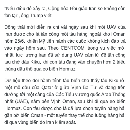
"Nếu điều đó xảy ra, Cộng hòa Hồi giáo Iran sẽ không còn
tồn tại", ông Trump viết.
Động thái mới diễn ra chỉ vài ngày sau khi một UAV của
Iran được cho là tấn công một tàu hàng ngoài khơi Oman
hôm 25/6, khiến Mỹ tiến hành các cuộc không kích đáp trả
vào ngày hôm sau. Theo CENTCOM, trong vụ việc mới
nhất, lực lượng Iran đã sử dụng UAV cảm tử để tấn công
tàu chở dầu Kiku, khi con tàu đang vận chuyển hơn 2 triệu
thùng dầu thô qua eo biển Hormuz.
Dữ liệu theo dõi hành trình tàu biển cho thấy tàu Kiku rời
Thế giới
Multimedia
một mỏ dầu của Qatar ở giữa Vịnh Ba Tư và đang trên
Quan sát
Video
đường tới một cảng của Các Tiểu vương quốc Arab Thống
Cuộc sống đó đây
Ảnh
nhất (UAE), nằm bên Vịnh Oman, sau khi đi qua eo biển
Hồ sơ
E-Magazine
Hormuz. Con tàu được cho là đã lựa chọn tuyến hàng hải
Infographic
gần bờ biển Oman - một tuyến thay thế cho luồng hàng hải
đi qua vùng biển do Iran kiểm soát.