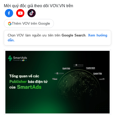
Mời quý độc giả theo dõi VOV.VN trên
Thêm VOV trên Google
Chọn VOV làm nguồn ưu tiên trên
Google Search
.
Xem hướng
dẫn.
Pháp luật
Quân sự - Quốc phòng