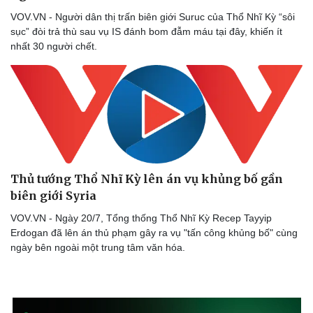
Thể thao
Ô tô - Xe máy
VOV.VN - Người dân thị trấn biên giới Suruc của Thổ Nhĩ Kỳ “sôi
Bóng đá
Ô tô
sục” đòi trả thù sau vụ IS đánh bom đẫm máu tại đây, khiến ít
Lịch thi đấu bóng đá
Xe máy
nhất 30 người chết.
Thế giới thể thao
Tư vấn
eSports
Hậu trường
Thủ tướng Thổ Nhĩ Kỳ lên án vụ khủng bố gần
biên giới Syria
VOV.VN - Ngày 20/7, Tổng thống Thổ Nhĩ Kỳ Recep Tayyip
Erdogan đã lên án thủ phạm gây ra vụ "tấn công khủng bố" cùng
ngày bên ngoài một trung tâm văn hóa.