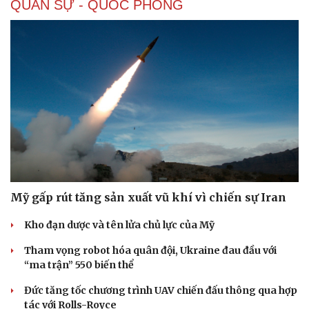
QUÂN SỰ - QUỐC PHÒNG
Mỹ gấp rút tăng sản xuất vũ khí vì chiến sự Iran
Kho đạn dược và tên lửa chủ lực của Mỹ
Tham vọng robot hóa quân đội, Ukraine đau đầu với
“ma trận” 550 biến thể
Đức tăng tốc chương trình UAV chiến đấu thông qua hợp
tác với Rolls-Royce