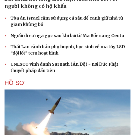
người không có hộ khẩu
Tòa án Israel cấm sử dụng cá sấu để canh giữ nhà tù
giam khủng bố
Người di cư ngã gục sau khi bơi từ Ma Rốc sang Ceuta
Thái Lan cảnh báo phụ huynh, học sinh về ma túy LSD
“đội lốt” tem hoạt hình
UNESCO vinh danh Sarnath (Ấn Độ) - nơi Đức Phật
thuyết pháp đầu tiên
HỒ SƠ
Cải chính