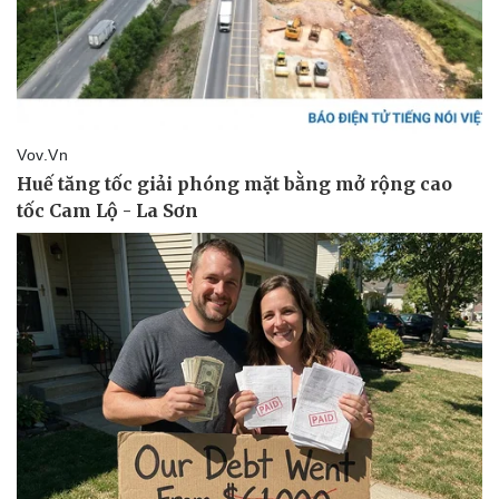
Kinh tế
Thị trường
Bất động sản
Giá vàng
Khởi nghiệp
Tiêu dùng
Tỷ giá
Chứng khoán