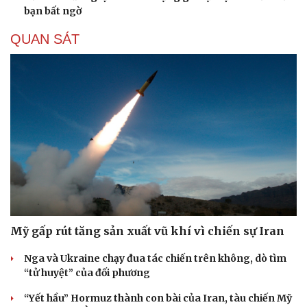
bạn bất ngờ
Hạt giống tâm hồn
QUAN SÁT
Mỹ gấp rút tăng sản xuất vũ khí vì chiến sự Iran
Nga và Ukraine chạy đua tác chiến trên không, dò tìm
“tử huyệt” của đối phương
“Yết hầu” Hormuz thành con bài của Iran, tàu chiến Mỹ