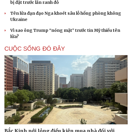
bị đặt trước lằn ranh đỏ
Tên lửa đạn đạo Nga khoét sâu lỗ hổng phòng không
Ukraine
Vì sao ông Trump “nóng mặt” trước tin Mỹ thiếu tên
lửa?
CUỘC SỐNG ĐÓ ĐÂY
Bắc Kinh nới lỏng điều kiện mua nhà đối với