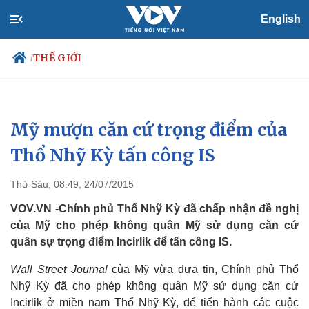
English
THẾ GIỚI
/
Mỹ mượn căn cứ trọng điểm của
Chính trị
Xã hội
Đảng
Tin 24h
Thổ Nhỹ Kỳ tấn công IS
Tổ chức nhân sự
Dự báo thời tiết
Quốc hội
Giáo dục
Thứ Sáu, 08:49, 24/07/2015
Nhận diện sự thật
Dấu ấn VOV
Việc làm
VOV.VN -Chính phủ Thổ Nhỹ Kỳ đã chấp nhận đề nghị
Biển đảo
của Mỹ cho phép không quân Mỹ sử dụng căn cứ
quân sự trọng điểm Incirlik để tấn công IS.
Wall Street Journal
của Mỹ vừa đưa tin, Chính phủ Thổ
Nhỹ Kỳ đã cho phép không quân Mỹ sử dụng căn cứ
Incirlik ở miền nam Thổ Nhỹ Kỳ, để tiến hành các cuộc