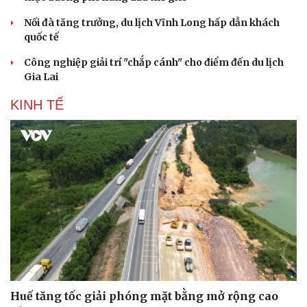
Nối đà tăng trưởng, du lịch Vĩnh Long hấp dẫn khách
quốc tế
Công nghiệp giải trí "chắp cánh" cho điểm đến du lịch
Gia Lai
KINH TẾ
Văn hóa
Giải trí
Sân khấu - Điện ảnh
Nghệ sĩ
Văn học
Thời trang
Âm nhạc
Sao Việt
Di sản
Huế tăng tốc giải phóng mặt bằng mở rộng cao