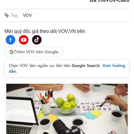
Bá Thi/VOV-Cairo
Tag:
VOV
Mời quý độc giả theo dõi VOV.VN trên
Thêm VOV trên Google
Chọn VOV làm nguồn ưu tiên trên
Google Search
.
Xem hướng
dẫn.
Thế giới
Multimedia
Quan sát
Video
Cuộc sống đó đây
Ảnh
Hồ sơ
E-Magazine
Infographic