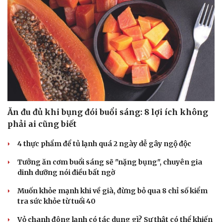
Ăn đu đủ khi bụng đói buổi sáng: 8 lợi ích không
phải ai cũng biết
4 thực phẩm để tủ lạnh quá 2 ngày dễ gây ngộ độc
Tưởng ăn cơm buổi sáng sẽ "nặng bụng", chuyên gia
dinh dưỡng nói điều bất ngờ
Du lịch
Podcast
Tư vấn
Câu chuyện thời sự
Muốn khỏe mạnh khi về già, đừng bỏ qua 8 chỉ số kiểm
Săn Tour
Đọc truyện đêm khuya
tra sức khỏe từ tuổi 40
check-in
Cửa sổ tình yêu
Vỏ chanh đông lạnh có tác dụng gì? Sự thật có thể khiến
Kể chuyện cho bé