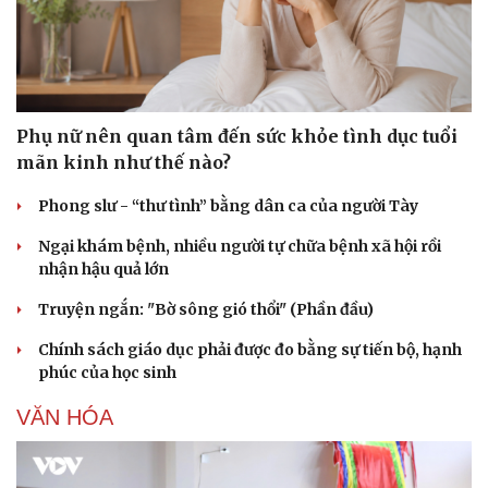
Phụ nữ nên quan tâm đến sức khỏe tình dục tuổi
mãn kinh như thế nào?
Sức khỏe
Đời sống
Dinh dưỡng - món ngon
Nhà đẹp
Phong slư - “thư tình” bằng dân ca của người Tày
Cây thuốc
Blog
Sản phụ khoa
Tình yêu - Gia đình
Ngại khám bệnh, nhiều người tự chữa bệnh xã hội rồi
Nhi khoa
nhận hậu quả lớn
Nam khoa
Truyện ngắn: "Bờ sông gió thổi" (Phần đầu)
Làm đẹp - giảm cân
Phòng mạch online
Chính sách giáo dục phải được đo bằng sự tiến bộ, hạnh
Ăn sạch sống khỏe
phúc của học sinh
VĂN HÓA