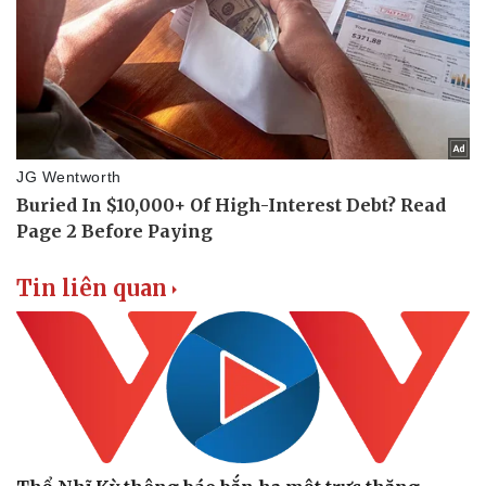
Vụ án
Vũ khí
Tin nóng
Việt Nam
Tư vấn luật
Phân tích
Tin liên quan