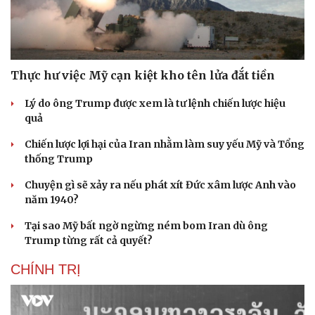
Thực hư việc Mỹ cạn kiệt kho tên lửa đắt tiền
Lý do ông Trump được xem là tư lệnh chiến lược hiệu
quả
Chiến lược lợi hại của Iran nhằm làm suy yếu Mỹ và Tổng
thống Trump
Chuyện gì sẽ xảy ra nếu phát xít Đức xâm lược Anh vào
năm 1940?
Tại sao Mỹ bất ngờ ngừng ném bom Iran dù ông
Trump từng rất cả quyết?
CHÍNH TRỊ