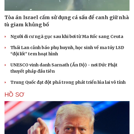
Tòa án Israel cấm sử dụng cá sấu để canh giữ nhà
tù giam khủng bố
Người di cư ngã gục sau khi bơi từ Ma Rốc sang Ceuta
Thái Lan cảnh báo phụ huynh, học sinh về ma túy LSD
“đội lốt” tem hoạt hình
UNESCO vinh danh Sarnath (Ấn Độ) - nơi Đức Phật
thuyết pháp đầu tiên
Trung Quốc đạt đột phá trong phát triển lúa lai vô tính
HỒ SƠ