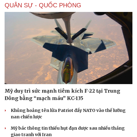
QUÂN SỰ - QUỐC PHÒNG
Doanh nghiệp
Công nghệ
Thông tin doanh nghiệp
Sành điệu
Doanh nghiệp 24h
Tin Công nghệ
Doanh nhân
Trải nghiệm
Vì cộng đồng
Chuyển đổi số
Mỹ duy trì sức mạnh tiêm kích F-22 tại Trung
Đông bằng “mạch máu” KC-135
Khủng hoảng tên lửa Patriot đẩy NATO vào thế lưỡng
nan chiến lược
Mỹ bác thông tin thiếu hụt đạn dược sau nhiều tháng
giao tranh với Iran