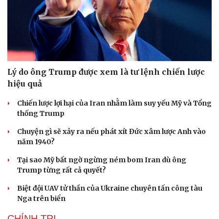
Lý do ông Trump được xem là tư lệnh chiến lược
hiệu quả
Chiến lược lợi hại của Iran nhằm làm suy yếu Mỹ và Tổng
thống Trump
Chuyện gì sẽ xảy ra nếu phát xít Đức xâm lược Anh vào
năm 1940?
Tại sao Mỹ bất ngờ ngừng ném bom Iran dù ông
Trump từng rất cả quyết?
Biệt đội UAV tử thần của Ukraine chuyên tấn công tàu
Nga trên biển
CHÍNH TRỊ