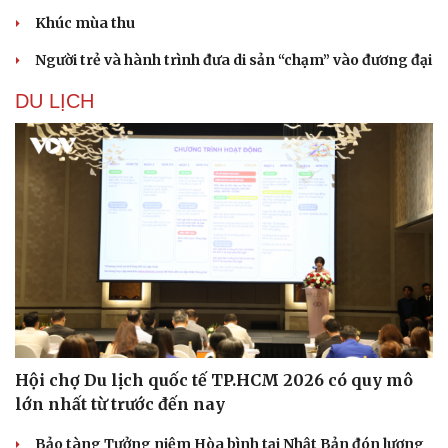
Khúc mùa thu
Người trẻ và hành trình đưa di sản “chạm” vào đương đại
DU LỊCH
Văn hóa
Giải trí
Sân khấu - Điện ảnh
Nghệ sĩ
Văn học
Thời trang
Âm nhạc
Sao Việt
Di sản
Hội chợ Du lịch quốc tế TP.HCM 2026 có quy mô
lớn nhất từ trước đến nay
Bảo tàng Tưởng niệm Hòa bình tại Nhật Bản đón lượng