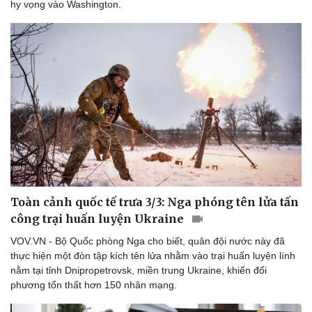
Thể thao
Ô tô - Xe máy
hy vọng vào Washington.
Bóng đá
Ô tô
Lịch thi đấu bóng đá
Xe máy
Thế giới thể thao
Tư vấn
eSports
Hậu trường
Toàn cảnh quốc tế trưa 3/3: Nga phóng tên lửa tấn
công trại huấn luyện Ukraine
VOV.VN - Bộ Quốc phòng Nga cho biết, quân đội nước này đã
thực hiện một đòn tập kích tên lửa nhằm vào trại huấn luyện lính
nằm tại tỉnh Dnipropetrovsk, miền trung Ukraine, khiến đối
phương tổn thất hơn 150 nhân mạng.