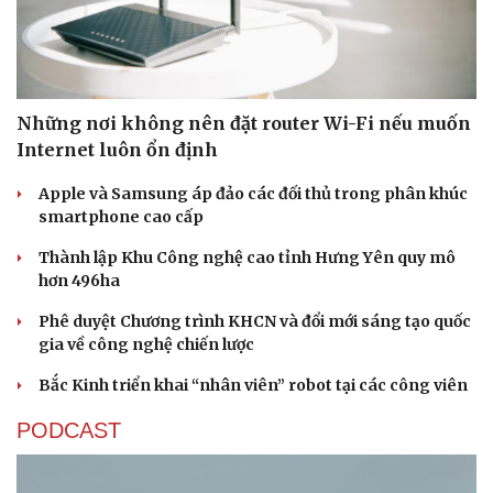
Những nơi không nên đặt router Wi-Fi nếu muốn
Sức khỏe
Đời sống
Internet luôn ổn định
Dinh dưỡng - món ngon
Nhà đẹp
Apple và Samsung áp đảo các đối thủ trong phân khúc
Cây thuốc
Blog
smartphone cao cấp
Sản phụ khoa
Tình yêu - Gia đình
Nhi khoa
Thành lập Khu Công nghệ cao tỉnh Hưng Yên quy mô
Nam khoa
hơn 496ha
Làm đẹp - giảm cân
Phòng mạch online
Phê duyệt Chương trình KHCN và đổi mới sáng tạo quốc
Ăn sạch sống khỏe
gia về công nghệ chiến lược
Bắc Kinh triển khai “nhân viên” robot tại các công viên
PODCAST