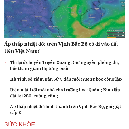
Áp thấp nhiệt đới trên Vịnh Bắc Bộ có đi vào đất
liền Việt Nam?
Thi lại ở chuyên Tuyên Quang: Giữ nguyên phòng thi,
bốc thăm giám thị từng buổi
Hà Tĩnh sẽ giảm gần 56% đầu mối trường học công lập
Điện mặt trời mái nhà cho trường học: Quảng Ninh lắp
Du lịch
Podcast
đặt tại 280 trường công
Tư vấn
Câu chuyện thời sự
Áp thấp nhiệt đới hình thành trên Vịnh Bắc Bộ, gió giật
Săn Tour
Đọc truyện đêm khuya
cấp 8
check-in
Cửa sổ tình yêu
Kể chuyện cho bé
SỨC KHỎE
Hạt giống tâm hồn