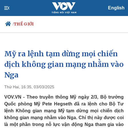
English
THẾ GIỚI
/
Mỹ ra lệnh tạm dừng mọi chiến
Chính trị
Xã hội
Đảng
Tin 24h
dịch không gian mạng nhằm vào
Tổ chức nhân sự
Dự báo thời tiết
Nga
Quốc hội
Giáo dục
Nhận diện sự thật
Dấu ấn VOV
Việc làm
Thứ Hai, 16:35, 03/03/2025
Biển đảo
VOV.VN - Theo truyền thông Mỹ ngày 2/3, Bộ trưởng
Quốc phòng Mỹ Pete Hegseth đã ra lệnh cho Bộ Tư
lệnh Không gian mạng Mỹ tạm dừng mọi chiến dịch
không gian mạng nhằm vào Nga. Chỉ thị này được coi
là một phần trong nỗ lực vận động Nga tham gia vào