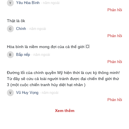
Yêu Hòa Bình
- năm ngoái
Phản hồi
Thật là ôk
Chính
- năm ngoái
Phản hồi
Hòa bình là niềm mong đợi của cả thế giới 💥
Bắp nếp
- năm ngoái
Phản hồi
Đường lối của chính quyền Mỹ hiện thời là cực kỳ thông minh!
Từ đây sẽ cứu cả loài người tránh được đại chiến thế giới thứ
3 (một cuộc chiến tranh hủy diệt hạt nhân )
Vũ Huy Vọng
- năm ngoái
Kinh tế
Thị trường
Phản hồi
Bất động sản
Giá vàng
Xem thêm
Khởi nghiệp
Tiêu dùng
Tỷ giá
Chứng khoán