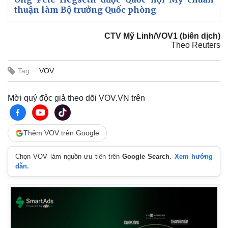
thuận làm Bộ trưởng Quốc phòng
CTV Mỹ Linh/VOV1 (biên dịch)
Theo Reuters
Tag:
VOV
Mời quý độc giả theo dõi VOV.VN trên
Thêm VOV trên Google
Thế giới
Multimedia
Chọn VOV làm nguồn ưu tiên trên
Google Search
.
Xem hướng
Quan sát
Video
dẫn.
Cuộc sống đó đây
Ảnh
Hồ sơ
E-Magazine
Infographic