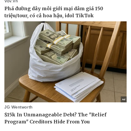
Vụ án
Vũ khí
Tin nóng
Việt Nam
Tư vấn luật
Phân tích