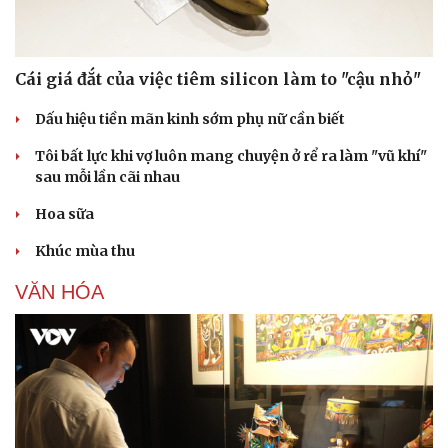
Cái giá đắt của việc tiêm silicon làm to "cậu nhỏ"
Dấu hiệu tiền mãn kinh sớm phụ nữ cần biết
Sức khỏe
Đời sống
Tôi bất lực khi vợ luôn mang chuyện ở rể ra làm "vũ khí"
sau mỗi lần cãi nhau
Dinh dưỡng - món ngon
Nhà đẹp
Cây thuốc
Blog
Hoa sữa
Sản phụ khoa
Tình yêu - Gia đình
Nhi khoa
Khúc mùa thu
Nam khoa
Làm đẹp - giảm cân
VĂN HÓA
Phòng mạch online
Ăn sạch sống khỏe