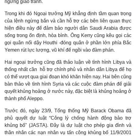
ngừng giao tranh.
Trong khi đó Ngoại trưởng Mỹ khẳng định tầm quan trọng
của lệnh ngừng bắn và cần hỗ trợ các bên liên quan thực
hiện điều này để đảm bảo người dân Saudi Arabia được
sống trong ổn định, hòa bình. Ông Kerry cũng kêu gọi các
gọi quân nổi dậy Houthi -đóng quân ở phần lớn phía Bắc
Yemen rút lực lượng, vũ khí để ngồi vào đàm phán.
Hai ngoại trưởng cũng đã thảo luận về tình hình Libya và
thống nhất cần hỗ trợ chính phủ và nhân dân Libya để họ
có thể vượt qua giai đoạn khó khăn hiện nay. Hai bên cũng
bàn thảo về tình hình Syria và các cuộc đàm phán để giải
quyết khủng hoảng ở nước này, đặc biệt là khủng hoảng ở
thành phố Aleppo.
Trước đó, ngày 23/9, Tổng thống Mỹ Barack Obama đã
phủ quyết dự luật “Công lý chống hành động bảo trợ
khủng bố" (JASTA). Đây là dự luật cho phép gia đình và
thân nhân các nạn nhân vụ tấn công khủng bố 11/9/2001