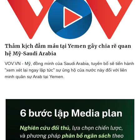
Thể thao
Ô tô - Xe máy
Bóng đá
Ô tô
Lịch thi đấu bóng đá
Xe máy
Thế giới thể thao
Tư vấn
eSports
Hậu trường
Thảm kịch đẫm máu tại Yemen gây chia rẽ quan
hệ Mỹ-Saudi Arabia
VOV.VN - Mỹ, đồng minh của Saudi Arabia, tuyên bố sẽ tiến hành
"xem xét lại ngay lập tức" sự ủng hộ của nước này đối với liên
minh quân sự Arab tại Yemen.