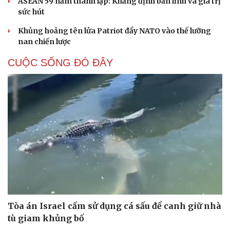
ASEAN 59 năm thành lập: Khẳng định bản lĩnh và giá trị
sức hút
Khủng hoảng tên lửa Patriot đẩy NATO vào thế lưỡng
nan chiến lược
CUỘC SỐNG ĐÓ ĐÂY
Tòa án Israel cấm sử dụng cá sấu để canh giữ nhà
tù giam khủng bố