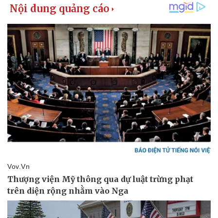
Kinh tế
Thị trường
Bất động sản
Giá vàng
Khởi nghiệp
Tiêu dùng
Tỷ giá
Chứng khoán