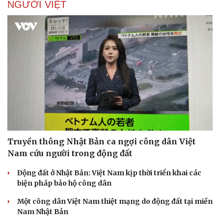
NGƯỜI VIỆT
Doanh nghiệp
Công nghệ
Thông tin doanh nghiệp
Sành điệu
Doanh nghiệp 24h
Tin Công nghệ
Doanh nhân
Trải nghiệm
Vì cộng đồng
Chuyển đổi số
Truyền thông Nhật Bản ca ngợi công dân Việt
Nam cứu người trong động đất
Động đất ở Nhật Bản: Việt Nam kịp thời triển khai các
biện pháp bảo hộ công dân
Một công dân Việt Nam thiệt mạng do động đất tại miền
Nam Nhật Bản