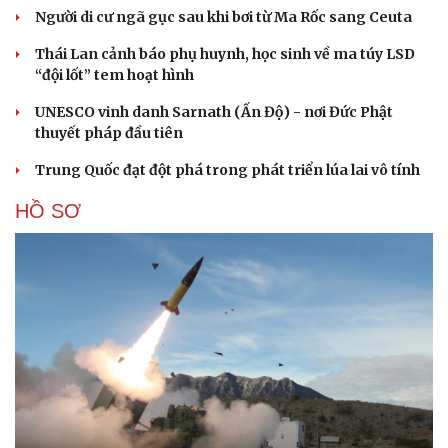
Người di cư ngã gục sau khi bơi từ Ma Rốc sang Ceuta
Thái Lan cảnh báo phụ huynh, học sinh về ma túy LSD
“đội lốt” tem hoạt hình
UNESCO vinh danh Sarnath (Ấn Độ) - nơi Đức Phật
thuyết pháp đầu tiên
Trung Quốc đạt đột phá trong phát triển lúa lai vô tính
HỒ SƠ
Cải chính