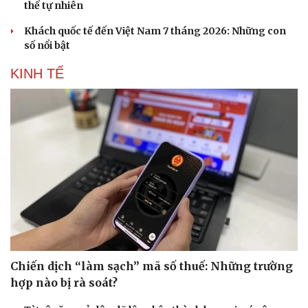
thế tự nhiên
Khách quốc tế đến Việt Nam 7 tháng 2026: Những con
số nổi bật
KINH TẾ
Văn hóa
Giải trí
Sân khấu - Điện ảnh
Nghệ sĩ
Văn học
Thời trang
Âm nhạc
Sao Việt
Di sản
Chiến dịch “làm sạch” mã số thuế: Những trường
hợp nào bị rà soát?