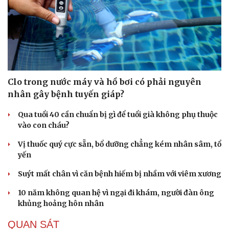
Clo trong nước máy và hồ bơi có phải nguyên
nhân gây bệnh tuyến giáp?
Qua tuổi 40 cần chuẩn bị gì để tuổi già không phụ thuộc
vào con cháu?
Vị thuốc quý cực sẵn, bổ dưỡng chẳng kém nhân sâm, tổ
yến
Suýt mất chân vì căn bệnh hiếm bị nhầm với viêm xương
Du lịch
Podcast
10 năm không quan hệ vì ngại đi khám, người đàn ông
Tư vấn
Câu chuyện thời sự
khủng hoảng hôn nhân
Săn Tour
Đọc truyện đêm khuya
check-in
Cửa sổ tình yêu
QUAN SÁT
Kể chuyện cho bé