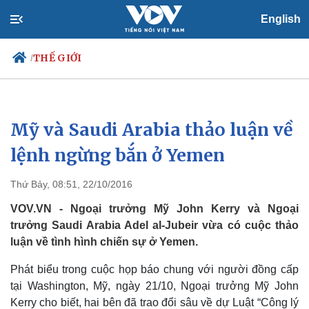
English
THẾ GIỚI
/
Mỹ và Saudi Arabia thảo luận về
Chính trị
Xã hội
Đảng
Tin 24h
lệnh ngừng bắn ở Yemen
Tổ chức nhân sự
Dự báo thời tiết
Quốc hội
Giáo dục
Thứ Bảy, 08:51, 22/10/2016
Nhận diện sự thật
Dấu ấn VOV
Việc làm
VOV.VN - Ngoại trưởng Mỹ John Kerry và Ngoại
Biển đảo
trưởng Saudi Arabia Adel al-Jubeir vừa có cuộc thảo
luận về tình hình chiến sự ở Yemen.
Phát biểu trong cuộc họp báo chung với người đồng cấp
tại Washington, Mỹ, ngày 21/10, Ngoại trưởng Mỹ John
Kerry cho biết, hai bên đã trao đổi sâu về dự Luật “Công lý