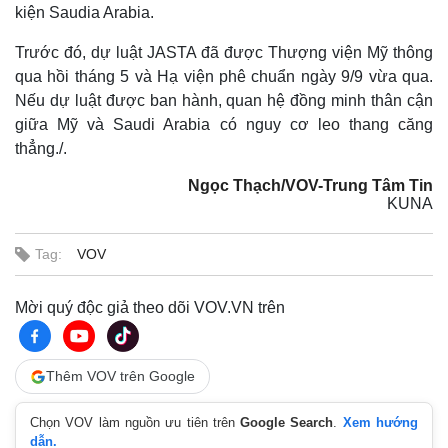
kiện Saudia Arabia.
Trước đó, dự luật JASTA đã được Thượng viện Mỹ thông
qua hồi tháng 5 và Hạ viện phê chuẩn ngày 9/9 vừa qua.
Nếu dự luật được ban hành, quan hệ đồng minh thân cận
giữa Mỹ và Saudi Arabia có nguy cơ leo thang căng
thẳng./.
Ngọc Thạch/VOV-Trung Tâm Tin
KUNA
Tag:
VOV
Thế giới
Multimedia
Mời quý độc giả theo dõi VOV.VN trên
Quan sát
Video
Cuộc sống đó đây
Ảnh
Hồ sơ
E-Magazine
Thêm VOV trên Google
Infographic
Chọn VOV làm nguồn ưu tiên trên
Google Search
.
Xem hướng
dẫn.