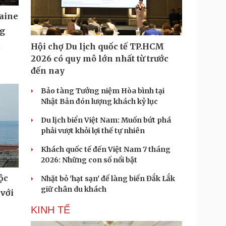
aine
ng
u
Hội chợ Du lịch quốc tế TP.HCM
2026 có quy mô lớn nhất từ trước
đến nay
Bảo tàng Tưởng niệm Hòa bình tại
Nhật Bản đón lượng khách kỷ lục
Du lịch biển Việt Nam: Muốn bứt phá
phải vượt khỏi lợi thế tự nhiên
Khách quốc tế đến Việt Nam 7 tháng
2026: Những con số nổi bật
ộc
Nhặt bỏ 'hạt sạn' để làng biển Đắk Lắk
giữ chân du khách
 với
KINH TẾ