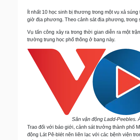
Tin nóng
Việt Nam
Tư vấn luật
Phân tích
Ít nhất 10 học sinh bị thương trong một vụ xả sún
giờ địa phương.
Theo cảnh sát địa phương, trong s
Vụ tấn công xảy ra trong thời gian diễn ra một tr
Sức khỏe
Đời sống
trường trung học phổ thông ở bang này.
Dinh dưỡng - món ngon
Nhà đẹp
Cây thuốc
Blog
Sản phụ khoa
Tình yêu - Gia đình
Nhi khoa
Nam khoa
Làm đẹp - giảm cân
Phòng mạch online
Ăn sạch sống khỏe
Cải chính
Sân vận động Ladd-Peebles. Ả
Trao đổi với báo giới, cảnh sát trưởng thành phố M
động Lát Pê-blét nên liên lạc với các bệnh viện t