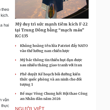
Doanh nghiệp 24h
Tin Công nghệ
Doanh nhân
Trải nghiệm
) theo
ì cộng đồng
Chuyển đổi số
 kịch.
Mỹ duy trì sức mạnh tiêm kích F-22
ủa hai
u lịch
Podcast
tại Trung Đông bằng “mạch máu”
Tư vấn
Câu chuyện thời sự
KC-135
Săn Tour
Đọc truyện đêm khuya
heck-in
Cửa sổ tình yêu
Khủng hoảng tên lửa Patriot đẩy NATO
Kể chuyện cho bé
vào thế lưỡng nan chiến lược
Hạt giống tâm hồn
Mỹ bác thông tin thiếu hụt đạn dược
sau nhiều tháng giao tranh với Iran
Phê duyệt Kế hoạch bồi dưỡng kiến
thức quốc phòng và an ninh cho đối
tượng 1
Bế mạc Vòng Chung kết Hội thao Công
an Nhân dân năm 2026
ân vận
g thực
NGƯỜI VIỆT