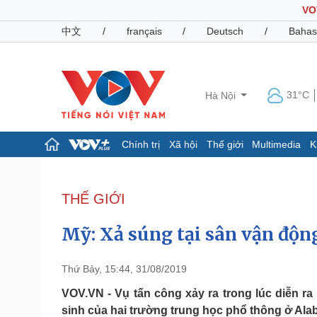
VO
中文
/
français
/
Deutsch
/
Bahas
31°C
Hà Nội
Chính trị
Xã hội
Thế giới
Multimedia
K
Chính trị
Xã hội
Đảng
Tin 24h
THẾ GIỚI
Tổ chức nhân sự
Dự báo thời tiết
Quốc hội
Giáo dục
Mỹ: Xả súng tại sân vận động
Nhận diện sự thật
Dấu ấn VOV
Việc làm
Biển đảo
Thứ Bảy, 15:44, 31/08/2019
Pháp luật
Quân sự - Quốc phòng
VOV.VN - Vụ tấn công xảy ra trong lúc diễn r
sinh của hai trường trung học phổ thông ở Ala
Vụ án
Vũ khí