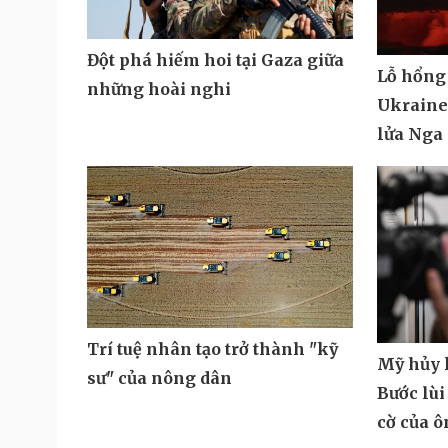
Đột phá hiếm hoi tại Gaza giữa
Lỗ hổng
những hoài nghi
Ukraine 
lửa Nga
Trí tuệ nhân tạo trở thành "kỹ
Mỹ hủy k
sư" của nông dân
Bước lùi
cờ của 