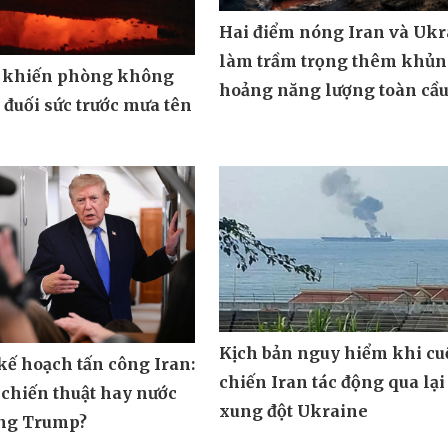
Hai điểm nóng Iran và Ukr
làm trầm trọng thêm khủ
 khiến phòng không
hoảng năng lượng toàn cầ
đuối sức trước mưa tên
Kịch bản nguy hiểm khi cu
ế hoạch tấn công Iran:
chiến Iran tác động qua lại
 chiến thuật hay nước
xung đột Ukraine
ông Trump?