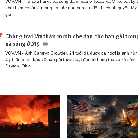
VOV.VN - Từ sau hai vụ xả súng đẫm máu ở Texas và Ohio, bất kỳ a
phát hiện có lời lẽ mang tính đe dọa bạo lực đều bị chính quyền Mỹ
giữ.
Chàng trai lấy thân mình che đạn cho bạn gái tron
xả súng ở Mỹ
VOV.VN - Anh Camryn Crowder, 24 tuổi đã được ca ngợi là anh hùn
lấy thân mình bảo vệ bạn gái trước loạt đạn từ hung thủ vụ xả súng
Dayton, Ohio.