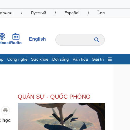
ສາລາວ
/
Русский
/
Español
/
ไทย
English
dcast
Radio
ệp
Công nghệ
Sức khỏe
Đời sống
Văn hóa
Giải trí
inh tế
Thị trường
ất động sản
Giá vàng
hởi nghiệp
Tiêu dùng
Tỷ giá
QUÂN SỰ - QUỐC PHÒNG
Chứng khoán
Giá cà phê
oanh nghiệp
Công nghệ
c học
hông tin doanh nghiệp
Sành điệu