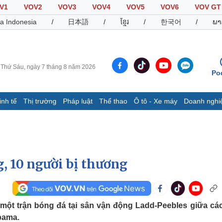
V1
VOV2
VOV3
VOV4
VOV5
VOV6
VOV GT
a Indonesia
/
日本語
/
ខ្មែរ
/
한국어
/
ພາ
Thứ Sáu, ngày 7 tháng 8 năm 2026
Po
inh tế
Thị trường
Pháp luật
Thể thao
Ô tô - Xe máy
Doanh nghi
Thế giới
Multimedia
K
Quan sát
Video
B
Cuộc sống đó đây
Ảnh
K
Hồ sơ
E-Magazine
, 10 người bị thương
Infographic
Thể thao
Ô tô - Xe máy
D
a một trận bóng đá tại sân vận động Ladd-Peebles giữa cá
bama.
Bóng đá
Ô tô
T