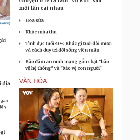
chuyện ở rể ra làm "vũ khí" sau
mỗi lần cãi nhau
Hoa sữa
Khúc mùa thu
Tình dục tuổi 40+: Khác gì tuổi đôi mươi
và cách duy trì đời sống viên mãn
Bảo đảm an ninh mạng gắn chặt "bảo
vệ hệ thống" và "bảo vệ con người"
VĂN HÓA
 địa
ngăn
đến
oạt