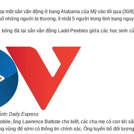
Lịch thi đấu bóng đá
Xe máy
Thế giới thể thao
Tư vấn
g tại một sân vận động ở bang Alabama của Mỹ vào tối qua (30/8
eSports
V
ố những người bị thương, ít nhất 5 người trong tình trạng nguy
Hậu trường
ận bóng đá tại sân vận động Ladd-Peebles giữa các học sinh c
Văn hóa
Giải trí
D
Sân khấu - Điện ảnh
Nghệ sĩ
Văn học
Thời trang
Âm nhạc
Sao Việt
c
Di sản
nh: Daily Express
obile, ông Lawrence Battiste cho biết, các cha mẹ có con tới s
rong vùng để sớm có thông tin chính xác. Ông tuyên bố đối tượn