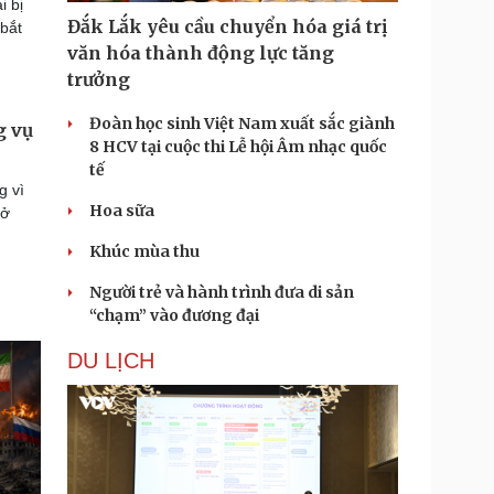
i bị
Đắk Lắk yêu cầu chuyển hóa giá trị
 bắt
văn hóa thành động lực tăng
trưởng
Đoàn học sinh Việt Nam xuất sắc giành
g vụ
8 HCV tại cuộc thi Lễ hội Âm nhạc quốc
tế
g vì
Hoa sữa
 ở
Khúc mùa thu
Người trẻ và hành trình đưa di sản
“chạm” vào đương đại
DU LỊCH