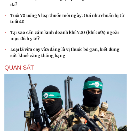
da?
Tuổi 70 uống 5 loại thuốc mỗi ngày: Giá như chuẩn bị từ
tuổi 40
Tại sao cần cấm kinh doanh khí N2O (khí cười) ngoài
mục đích y tế?
Loại lá vừa cay vừa đắng là vị thuốc bổ gan, biết dùng
sức khoẻ càng thăng hạng
QUAN SÁT