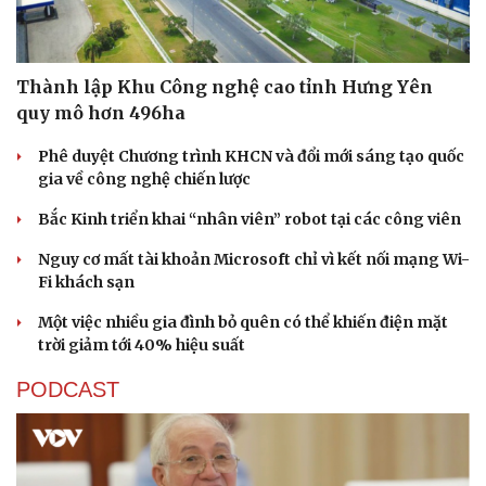
Thành lập Khu Công nghệ cao tỉnh Hưng Yên
quy mô hơn 496ha
Phê duyệt Chương trình KHCN và đổi mới sáng tạo quốc
gia về công nghệ chiến lược
Bắc Kinh triển khai “nhân viên” robot tại các công viên
Nguy cơ mất tài khoản Microsoft chỉ vì kết nối mạng Wi-
Fi khách sạn
Văn hóa
Giải trí
Một việc nhiều gia đình bỏ quên có thể khiến điện mặt
trời giảm tới 40% hiệu suất
Sân khấu - Điện ảnh
Nghệ sĩ
Văn học
Thời trang
PODCAST
Âm nhạc
Sao Việt
Di sản