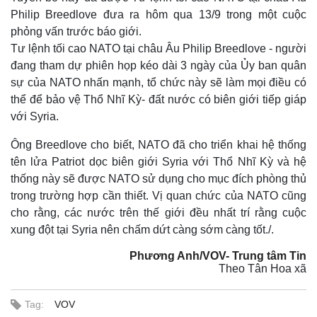
Philip Breedlove đưa ra hôm qua 13/9 trong một cuộc
phỏng vấn trước báo giới.
Tư lệnh tối cao NATO tại châu Âu Philip Breedlove - người
đang tham dự phiên họp kéo dài 3 ngày của Ủy ban quân
sự của NATO nhấn mạnh, tổ chức này sẽ làm mọi điều có
thể để bảo vệ Thổ Nhĩ Kỳ- đất nước có biên giới tiếp giáp
với Syria.
Ông Breedlove cho biết, NATO đã cho triển khai hệ thống
tên lửa Patriot dọc biên giới Syria với Thổ Nhĩ Kỳ và hệ
thống này sẽ được NATO sử dụng cho mục đích phòng thủ
trong trường hợp cần thiết. Vị quan chức của NATO cũng
cho rằng, các nước trên thế giới đều nhất trí rằng cuộc
xung đột tại Syria nên chấm dứt càng sớm càng tốt./.
Phương Anh/VOV- Trung tâm Tin
Theo Tân Hoa xã
Tag:
VOV