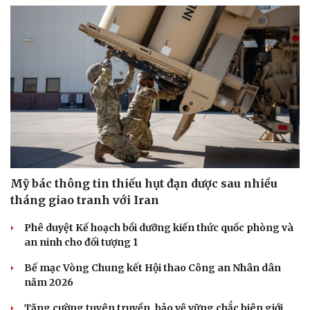
Sức khỏe
Đời sống
Dinh dưỡng - món ngon
Nhà đẹp
Cây thuốc
Blog
Sản phụ khoa
Tình yêu - Gia đình
Nhi khoa
Nam khoa
Mỹ bác thông tin thiếu hụt đạn dược sau nhiều
Làm đẹp - giảm cân
tháng giao tranh với Iran
Phòng mạch online
Ăn sạch sống khỏe
Phê duyệt Kế hoạch bồi dưỡng kiến thức quốc phòng và
an ninh cho đối tượng 1
Bế mạc Vòng Chung kết Hội thao Công an Nhân dân
năm 2026
Tăng cường tuyên truyền, bảo vệ vững chắc biên giới