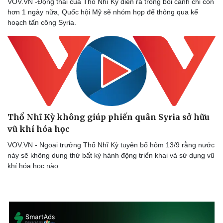
VOV.VN -Động thái của Thổ Nhĩ Kỳ diễn ra trong bối cảnh chỉ còn
hơn 1 ngày nữa, Quốc hội Mỹ sẽ nhóm họp để thông qua kế
hoạch tấn công Syria.
Thổ Nhĩ Kỳ không giúp phiến quân Syria sở hữu
vũ khí hóa học
VOV.VN - Ngoại trưởng Thổ Nhĩ Kỳ tuyên bố hôm 13/9 rằng nước
này sẽ không dung thứ bất kỳ hành động triển khai và sử dụng vũ
khí hóa học nào.