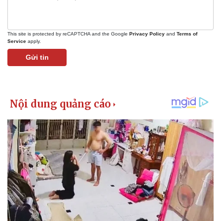
This site is protected by reCAPTCHA and the Google
Privacy Policy
and
Terms of
Service
apply.
Gửi tin