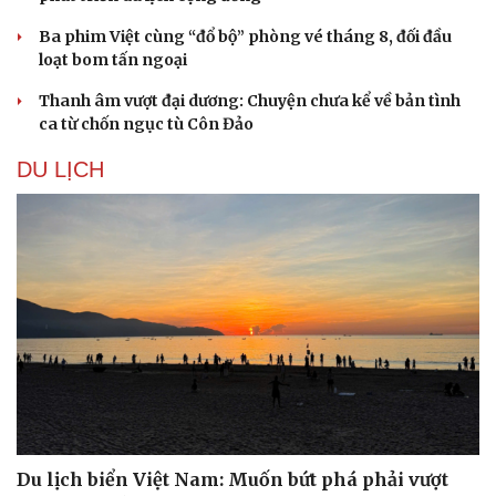
Ba phim Việt cùng “đổ bộ” phòng vé tháng 8, đối đầu
loạt bom tấn ngoại
Thanh âm vượt đại dương: Chuyện chưa kể về bản tình
ca từ chốn ngục tù Côn Đảo
DU LỊCH
Du lịch
Podcast
Tư vấn
Câu chuyện thời sự
Săn Tour
Đọc truyện đêm khuya
check-in
Cửa sổ tình yêu
Du lịch biển Việt Nam: Muốn bứt phá phải vượt
Kể chuyện cho bé