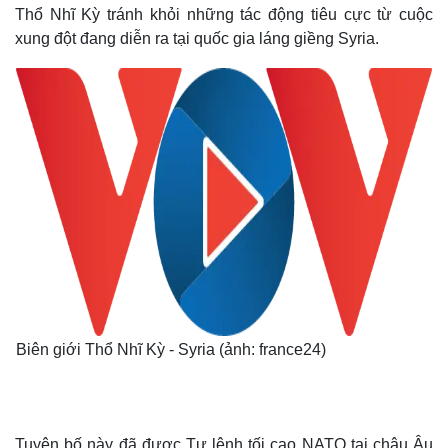
Thổ Nhĩ Kỳ tránh khỏi những tác động tiêu cực từ cuộc
xung đột đang diễn ra tại quốc gia láng giềng Syria.
Biên giới Thổ Nhĩ Kỳ - Syria (ảnh: france24)
Tuyên bố này đã được Tư lệnh tối cao NATO tại châu Âu