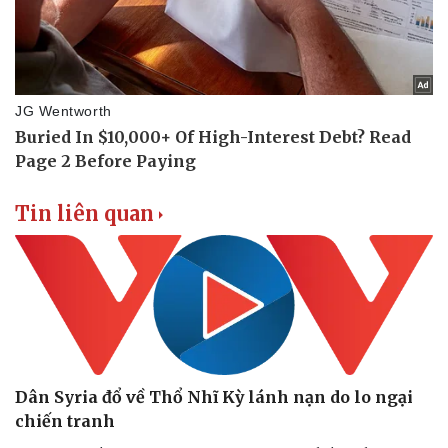
Vụ án
Vũ khí
Tin nóng
Việt Nam
Tư vấn luật
Phân tích
Tin liên quan
Dân Syria đổ về Thổ Nhĩ Kỳ lánh nạn do lo ngại
chiến tranh