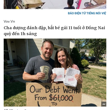
Kinh tế
Thị trường
Bất động sản
Giá vàng
Khởi nghiệp
Tiêu dùng
Tỷ giá
Chứng khoán