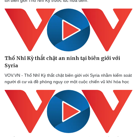
tới biên giới Thổ Nhĩ Kỳ trước lúc nửa đêm.
Thể thao
Ô tô - Xe máy
Bóng đá
Ô tô
Lịch thi đấu bóng đá
Xe máy
Thế giới thể thao
Tư vấn
eSports
Hậu trường
Thổ Nhĩ Kỳ thắt chặt an ninh tại biên giới với
Syria
VOV.VN - Thổ Nhĩ Kỳ thắt chặt biên giới với Syria nhằm kiểm soát
người di cư và đề phòng nguy cơ một cuộc chiến vũ khí hóa học