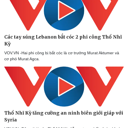
Doanh nghiệp
Công nghệ
Thông tin doanh nghiệp
Sành điệu
Các tay súng Lebanon bắt cóc 2 phi công Thổ Nhĩ
Doanh nghiệp 24h
Tin Công nghệ
Kỳ
Doanh nhân
Trải nghiệm
Vì cộng đồng
Chuyển đổi số
VOV.VN -Hai phi công bị bắt cóc là cơ trưởng Murat Aktumer và
cơ phó Murat Agca.
Thổ Nhĩ Kỳ tăng cường an ninh biên giới giáp với
Syria