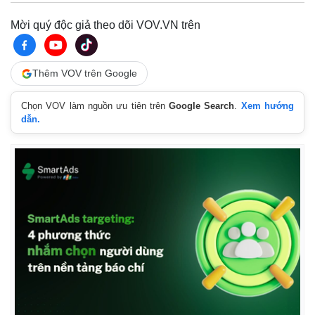
Mời quý độc giả theo dõi VOV.VN trên
Thêm VOV trên Google
Chọn VOV làm nguồn ưu tiên trên
Google Search
.
Xem hướng
dẫn.
Thế giới
Multimedia
Quan sát
Video
Cuộc sống đó đây
Ảnh
Hồ sơ
E-Magazine
Infographic