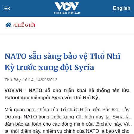
English
THẾ GIỚI
/
NATO sẵn sàng bảo vệ Thổ Nhĩ
Chính trị
Xã hội
Đảng
Tin 24h
Kỳ trước xung đột Syria
Tổ chức nhân sự
Dự báo thời tiết
Quốc hội
Giáo dục
Thứ Bảy, 16:14, 14/09/2013
Nhận diện sự thật
Dấu ấn VOV
Việc làm
VOV.VN - NATO đã cho triển khai hệ thống tên lửa
Biển đảo
Patriot dọc biên giới Syria với Thổ Nhĩ Kỳ.
Mối quan ngại chính của Tổ chức Hiệp ước Bắc Đại Tây
Dương- NATO trong cuộc xung đột hiện nay tại Syria là
đảm bảo an toàn cho các đồng minh của tổ chức này. Và
tại thời điểm này, nhiệm vụ chính của NATO là bảo vệ cho