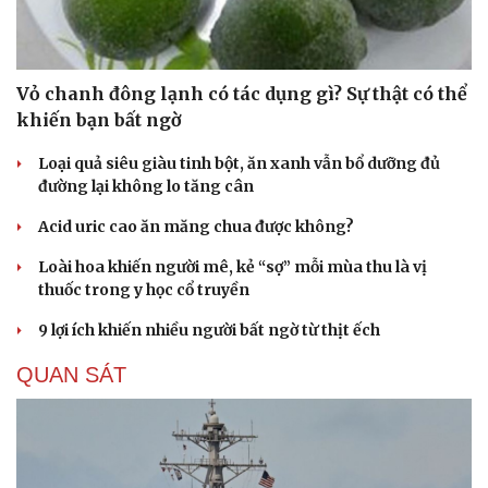
Vỏ chanh đông lạnh có tác dụng gì? Sự thật có thể
khiến bạn bất ngờ
Loại quả siêu giàu tinh bột, ăn xanh vẫn bổ dưỡng đủ
đường lại không lo tăng cân
Acid uric cao ăn măng chua được không?
Loài hoa khiến người mê, kẻ “sợ” mỗi mùa thu là vị
thuốc trong y học cổ truyền
9 lợi ích khiến nhiều người bất ngờ từ thịt ếch
QUAN SÁT