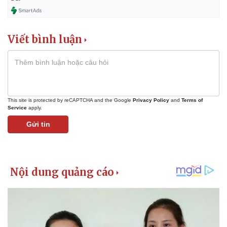
Viết bình luận
This site is protected by reCAPTCHA and the Google
Privacy Policy
and
Terms of
Service
apply.
Gửi tin
Kinh tế
Thị trường
Bất động sản
Giá vàng
Khởi nghiệp
Tiêu dùng
Tỷ giá
Chứng khoán
Giá cà phê