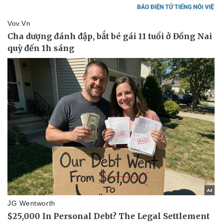
Pháp luật
Quân sự - Quốc phòng
Vụ án
Vũ khí
Tin nóng
Việt Nam
Tư vấn luật
Phân tích