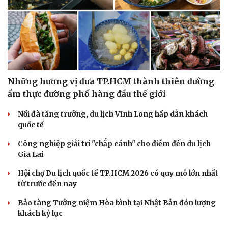
Văn hóa
Giải trí
Sân khấu - Điện ảnh
Nghệ sĩ
Những hương vị đưa TP.HCM thành thiên đường
Văn học
Thời trang
ẩm thực đường phố hàng đầu thế giới
Âm nhạc
Sao Việt
Di sản
Nối đà tăng trưởng, du lịch Vĩnh Long hấp dẫn khách
quốc tế
Công nghiệp giải trí "chắp cánh" cho điểm đến du lịch
Gia Lai
Hội chợ Du lịch quốc tế TP.HCM 2026 có quy mô lớn nhất
từ trước đến nay
Bảo tàng Tưởng niệm Hòa bình tại Nhật Bản đón lượng
khách kỷ lục