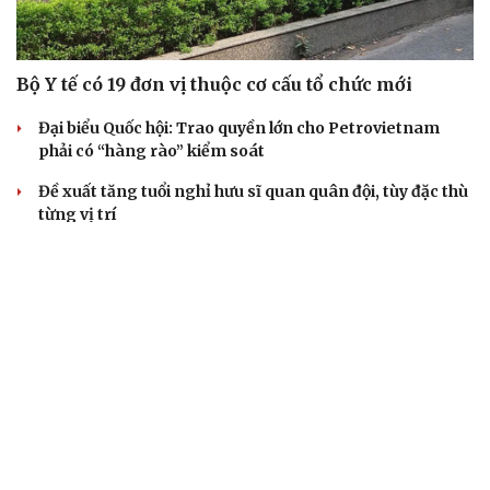
Bộ Y tế có 19 đơn vị thuộc cơ cấu tổ chức mới
Đại biểu Quốc hội: Trao quyền lớn cho Petrovietnam
phải có “hàng rào” kiểm soát
Đề xuất tăng tuổi nghỉ hưu sĩ quan quân đội, tùy đặc thù
từng vị trí
Đại tướng Phan Văn Giang: Cấp phép UAV phải gắn với
định danh để bảo vệ bầu trời
ĐBQH đề xuất nhiều giải pháp hoàn thiện Luật phòng
chống vũ khí hủy diệt hàng loạt
QUAN SÁT