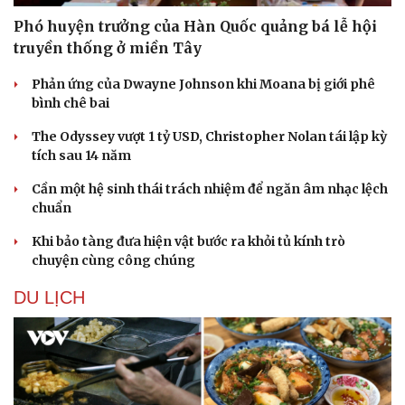
Phó huyện trưởng của Hàn Quốc quảng bá lễ hội
truyền thống ở miền Tây
Phản ứng của Dwayne Johnson khi Moana bị giới phê
bình chê bai
The Odyssey vượt 1 tỷ USD, Christopher Nolan tái lập kỳ
tích sau 14 năm
Cần một hệ sinh thái trách nhiệm để ngăn âm nhạc lệch
chuẩn
Khi bảo tàng đưa hiện vật bước ra khỏi tủ kính trò
chuyện cùng công chúng
DU LỊCH