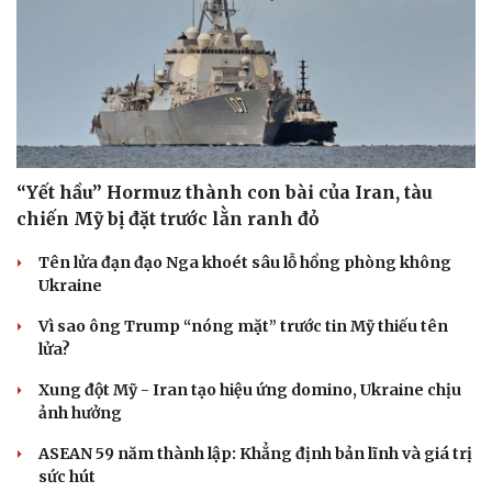
“Yết hầu” Hormuz thành con bài của Iran, tàu
chiến Mỹ bị đặt trước lằn ranh đỏ
Tên lửa đạn đạo Nga khoét sâu lỗ hổng phòng không
Ukraine
Vì sao ông Trump “nóng mặt” trước tin Mỹ thiếu tên
lửa?
Xung đột Mỹ - Iran tạo hiệu ứng domino, Ukraine chịu
ảnh hưởng
ASEAN 59 năm thành lập: Khẳng định bản lĩnh và giá trị
sức hút