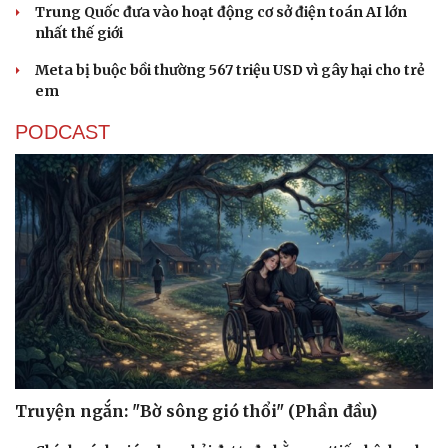
Sức khỏe
Đời sống
Trung Quốc đưa vào hoạt động cơ sở điện toán AI lớn
nhất thế giới
Dinh dưỡng - món ngon
Nhà đẹp
Cây thuốc
Blog
Meta bị buộc bồi thường 567 triệu USD vì gây hại cho trẻ
Sản phụ khoa
Tình yêu - Gia đình
em
Nhi khoa
Nam khoa
PODCAST
Làm đẹp - giảm cân
Phòng mạch online
Ăn sạch sống khỏe
Truyện ngắn: "Bờ sông gió thổi" (Phần đầu)