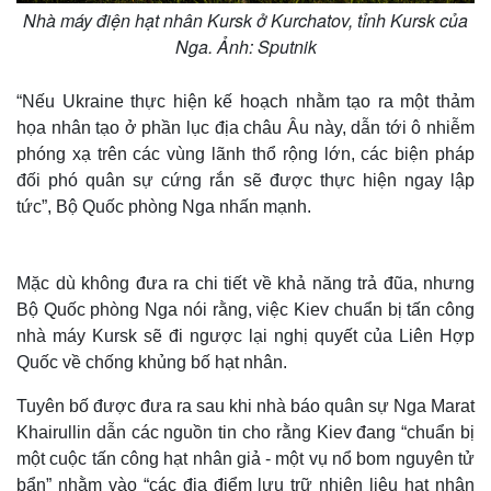
Nhà máy điện hạt nhân Kursk ở Kurchatov, tỉnh Kursk của
Nga. Ảnh: Sputnik
“Nếu Ukraine thực hiện kế hoạch nhằm tạo ra một thảm
họa nhân tạo ở phần lục địa châu Âu này, dẫn tới ô nhiễm
phóng xạ trên các vùng lãnh thổ rộng lớn, các biện pháp
đối phó quân sự cứng rắn sẽ được thực hiện ngay lập
tức”, Bộ Quốc phòng Nga nhấn mạnh.
Mặc dù không đưa ra chi tiết về khả năng trả đũa, nhưng
Bộ Quốc phòng Nga nói rằng, việc Kiev chuẩn bị tấn công
nhà máy Kursk sẽ đi ngược lại nghị quyết của Liên Hợp
Quốc về chống khủng bố hạt nhân.
Tuyên bố được đưa ra sau khi nhà báo quân sự Nga Marat
Khairullin dẫn các nguồn tin cho rằng Kiev đang “chuẩn bị
một cuộc tấn công hạt nhân giả - một vụ nổ bom nguyên tử
bẩn” nhằm vào “các địa điểm lưu trữ nhiên liệu hạt nhân