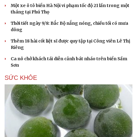
Một xe ô tô biển Hà Nội vi phạm tốc độ 21 lần trong một
tháng tại Phú Thọ
Thời tiết ngày 9/8: Bắc Bộ nắng nóng, chiều tối có mưa
dông
Thêm 18 hài cốt liệt sĩ được quy tập tại Công viên Lê Thị
Riêng
Du lịch
Podcast
Tư vấn
Câu chuyện thời sự
Ca nô chở khách tái diễn cảnh bát nháo trên biển Sầm
Săn Tour
Đọc truyện đêm khuya
Sơn
check-in
Cửa sổ tình yêu
Kể chuyện cho bé
SỨC KHỎE
Hạt giống tâm hồn