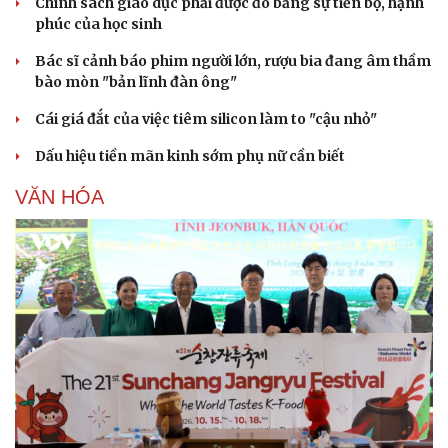
Chính sách giáo dục phải được đo bằng sự tiến bộ, hạnh
phúc của học sinh
Bác sĩ cảnh báo phim người lớn, rượu bia đang âm thầm
bào mòn "bản lĩnh đàn ông"
Cái giá đắt của việc tiêm silicon làm to "cậu nhỏ"
Dấu hiệu tiền mãn kinh sớm phụ nữ cần biết
VĂN HÓA