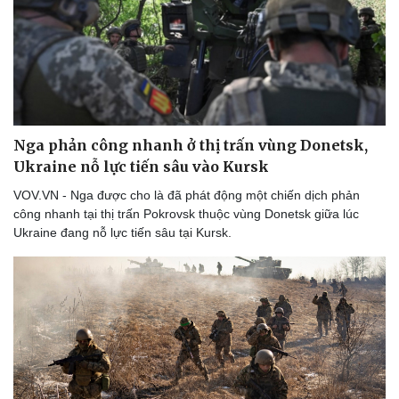
Nga phản công nhanh ở thị trấn vùng Donetsk,
Ukraine nỗ lực tiến sâu vào Kursk
VOV.VN - Nga được cho là đã phát động một chiến dịch phản
công nhanh tại thị trấn Pokrovsk thuộc vùng Donetsk giữa lúc
Ukraine đang nỗ lực tiến sâu tại Kursk.
Thể thao
Ô tô - Xe máy
Bóng đá
Ô tô
Lịch thi đấu bóng đá
Xe máy
Thế giới thể thao
Tư vấn