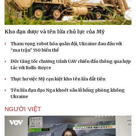
Doanh nghiệp 24h
Tin Công nghệ
Doanh nhân
Trải nghiệm
Vì cộng đồng
Chuyển đổi số
Kho đạn dược và tên lửa chủ lực của Mỹ
Tham vọng robot hóa quân đội, Ukraine đau đầu với
“ma trận” 550 biến thể
Đức tăng tốc chương trình UAV chiến đấu thông qua hợp
tác với Rolls-Royce
Thực hư việc Mỹ cạn kiệt kho tên lửa đắt tiền
Tên lửa đạn đạo Nga khoét sâu lỗ hổng phòng không
Ukraine
NGƯỜI VIỆT