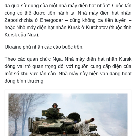
đã qua sử dụng của một nhà máy điện hạt nhân”. Cuộc tấn
công có thể được tiến hành tại Nhà máy điện hạt nhân
Zaporizhzhia ở Energodar – cũng không xa tiền tuyến –
hoặc Nhà máy điện hạt nhân Kursk ở Kurchatov (thuộc tỉnh
Kursk của Nga).
Ukraine phủ nhận các cáo buộc trên.
Theo các quan chức Nga, Nhà máy điện hạt nhân Kursk
đóng vai trò quan trọng đối với nguồn cung cấp điện của
một số khu vực lân cận. Nhà máy này hiện vẫn đang hoạt
Thế giới
Multimedia
động bình thường.
Quan sát
Video
Cuộc sống đó đây
Ảnh
Hồ sơ
E-Magazine
Infographic