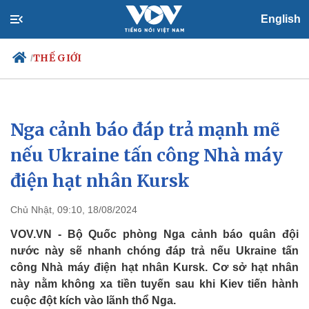
English
THẾ GIỚI
/
Nga cảnh báo đáp trả mạnh mẽ
Chính trị
Xã hội
Đảng
Tin 24h
nếu Ukraine tấn công Nhà máy
Tổ chức nhân sự
Dự báo thời tiết
điện hạt nhân Kursk
Quốc hội
Giáo dục
Nhận diện sự thật
Dấu ấn VOV
Việc làm
Chủ Nhật, 09:10, 18/08/2024
Biển đảo
VOV.VN - Bộ Quốc phòng Nga cảnh báo quân đội
nước này sẽ nhanh chóng đáp trả nếu Ukraine tấn
công Nhà máy điện hạt nhân Kursk. Cơ sở hạt nhân
này nằm không xa tiền tuyến sau khi Kiev tiến hành
cuộc đột kích vào lãnh thổ Nga.