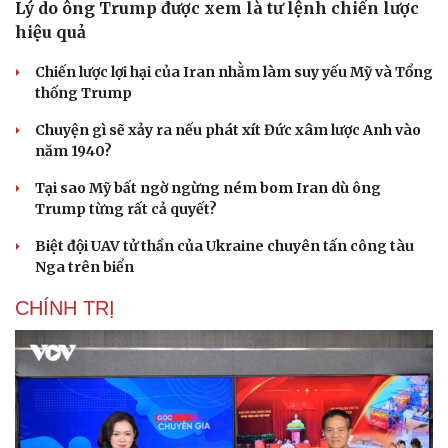
Lý do ông Trump được xem là tư lệnh chiến lược
hiệu quả
Chiến lược lợi hại của Iran nhằm làm suy yếu Mỹ và Tổng
thống Trump
Chuyện gì sẽ xảy ra nếu phát xít Đức xâm lược Anh vào
năm 1940?
Tại sao Mỹ bất ngờ ngừng ném bom Iran dù ông
Trump từng rất cả quyết?
Biệt đội UAV tử thần của Ukraine chuyên tấn công tàu
Nga trên biển
CHÍNH TRỊ