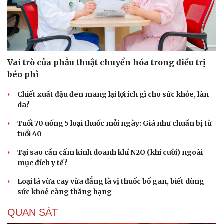
Vai trò của phẫu thuật chuyển hóa trong điều trị
béo phì
Du lịch
Podcast
Chiết xuất đậu đen mang lại lợi ích gì cho sức khỏe, làn
Tư vấn
Câu chuyện thời sự
da?
Săn Tour
Đọc truyện đêm khuya
Tuổi 70 uống 5 loại thuốc mỗi ngày: Giá như chuẩn bị từ
check-in
Cửa sổ tình yêu
tuổi 40
Kể chuyện cho bé
Hạt giống tâm hồn
Tại sao cần cấm kinh doanh khí N2O (khí cười) ngoài
mục đích y tế?
Loại lá vừa cay vừa đắng là vị thuốc bổ gan, biết dùng
sức khoẻ càng thăng hạng
QUAN SÁT