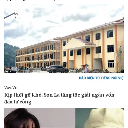
Pháp luật
Quân sự - Quốc phòng
Vụ án
Vũ khí
Tin nóng
Việt Nam
Tư vấn luật
Phân tích