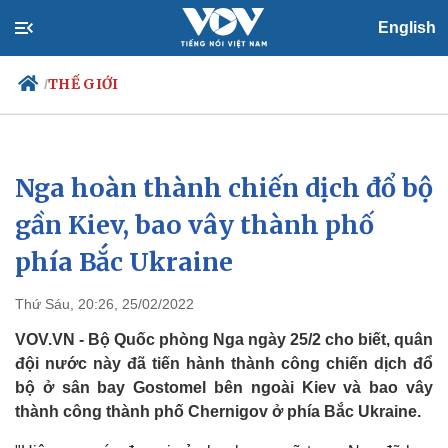
English
THẾ GIỚI
/
Nga hoàn thành chiến dịch đổ bộ
Chính trị
Xã hội
Đảng
Tin 24h
gần Kiev, bao vây thành phố
Tổ chức nhân sự
Dự báo thời tiết
phía Bắc Ukraine
Quốc hội
Giáo dục
Nhận diện sự thật
Dấu ấn VOV
Việc làm
Thứ Sáu, 20:26, 25/02/2022
Biển đảo
VOV.VN - Bộ Quốc phòng Nga ngày 25/2 cho biết, quân
đội nước này đã tiến hành thành công chiến dịch đổ
bộ ở sân bay Gostomel bên ngoài Kiev và bao vây
thành công thành phố Chernigov ở phía Bắc Ukraine.