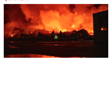
Lỗ hổng khiến phòng không Ukraine đuối sức
trước mưa tên lửa Nga
Hai điểm nóng Iran và Ukraine làm trầm trọng thêm
khủng hoảng năng lượng toàn cầu
Iran tranh thủ “khoảng ngừng” giao tranh với Mỹ để
củng cố sức mạnh quân sự