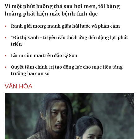
Vì một phút buông thả sau hơi men, tôi bàng
Sức khỏe
Đời sống
hoàng phát hiện mắc bệnh tình dục
Dinh dưỡng - món ngon
Nhà đẹp
Cây thuốc
Blog
Ranh giới mong manh giữa hài hước và phản cảm
Sản phụ khoa
Tình yêu - Gia đình
Nhi khoa
“Đô thị xanh - từ yêu cầu thích ứng đến động lực phát
Nam khoa
triển”
Làm đẹp - giảm cân
Phòng mạch online
Lời ru còn mãi trên đảo Lý Sơn
Ăn sạch sống khỏe
Quyết tâm chính trị tạo động lực cho mục tiêu tăng
trưởng hai con số
VĂN HÓA