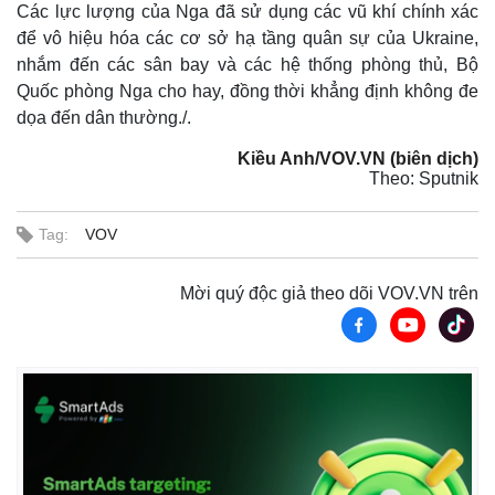
Các lực lượng của Nga đã sử dụng các vũ khí chính xác
để vô hiệu hóa các cơ sở hạ tầng quân sự của Ukraine,
nhắm đến các sân bay và các hệ thống phòng thủ, Bộ
Quốc phòng Nga cho hay, đồng thời khẳng định không đe
dọa đến dân thường./.
Kiều Anh/VOV.VN (biên dịch)
Theo: Sputnik
Tag:
VOV
Mời quý độc giả theo dõi VOV.VN trên
Thế giới
Multimedia
Quan sát
Video
Cuộc sống đó đây
Ảnh
Hồ sơ
E-Magazine
Infographic