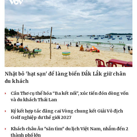
Nhặt bỏ 'hạt sạn' để làng biển Đắk Lắk giữ chân
du khách
Cần Thơ cụ thể hóa “Ba kết nối”, xúc tiến đón dòng vốn
và du khách Thái Lan
Ký kết hợp tác đăng cai Vòng chung kết Giải Vô địch
Golf nghiệp dư thế giới 2027
Khách châu Âu "săn tìm" du lịch Việt Nam, nhắm đến 2
thành phố lớn