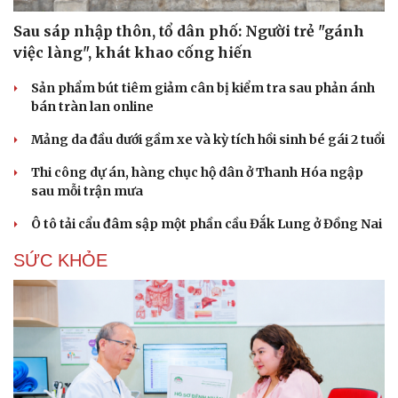
Sau sáp nhập thôn, tổ dân phố: Người trẻ "gánh
việc làng", khát khao cống hiến
Sản phẩm bút tiêm giảm cân bị kiểm tra sau phản ánh
bán tràn lan online
Mảng da đầu dưới gầm xe và kỳ tích hồi sinh bé gái 2 tuổi
Thi công dự án, hàng chục hộ dân ở Thanh Hóa ngập
sau mỗi trận mưa
Ô tô tải cẩu đâm sập một phần cầu Đắk Lung ở Đồng Nai
SỨC KHỎE