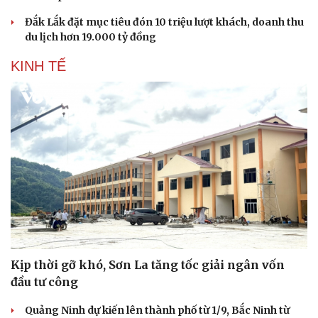
Đắk Lắk đặt mục tiêu đón 10 triệu lượt khách, doanh thu
du lịch hơn 19.000 tỷ đồng
KINH TẾ
Văn hóa
Giải trí
Sân khấu - Điện ảnh
Nghệ sĩ
Văn học
Thời trang
Âm nhạc
Sao Việt
Di sản
Kịp thời gỡ khó, Sơn La tăng tốc giải ngân vốn
đầu tư công
Quảng Ninh dự kiến lên thành phố từ 1/9, Bắc Ninh từ