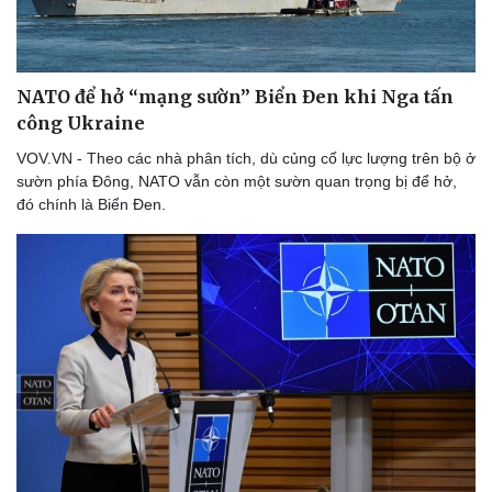
NATO để hở “mạng sườn” Biển Đen khi Nga tấn
công Ukraine
VOV.VN - Theo các nhà phân tích, dù củng cố lực lượng trên bộ ở
sườn phía Đông, NATO vẫn còn một sườn quan trọng bị để hở,
đó chính là Biển Đen.
Thể thao
Ô tô - Xe máy
Bóng đá
Ô tô
Lịch thi đấu bóng đá
Xe máy
Thế giới thể thao
Tư vấn