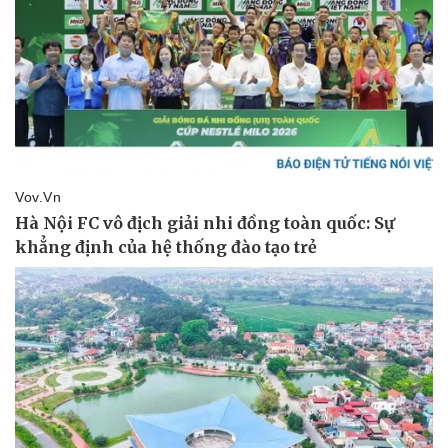
Kinh tế
Thị trường
Bất động sản
Giá vàng
Khởi nghiệp
Tiêu dùng
Tỷ giá
Chứng khoán
Giá cà phê