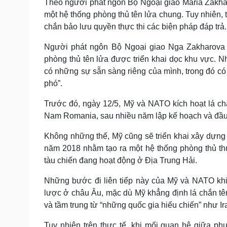
Theo người phát ngôn Bộ Ngoại giao Maria Zakhar
một hệ thống phòng thủ tên lửa chung. Tuy nhiê
chắn bảo lưu quyền thực thi các biện pháp đáp trả.
Người phát ngôn Bộ Ngoại giao Nga Zakharova c
phòng thủ tên lửa được triển khai dọc khu vực. N
có những sự sẵn sàng riêng của mình, trong đó có 
phó”.
Trước đó, ngày 12/5, Mỹ và NATO kích hoạt lá c
Nam Romania, sau nhiều năm lập kế hoạch và đầu
Không những thế, Mỹ cũng sẽ triển khai xây dựng 
năm 2018 nhằm tạo ra một hệ thống phòng thủ th
tàu chiến đang hoạt động ở Địa Trung Hải.
Những bước đi liên tiếp này của Mỹ và NATO khi
lược ở châu Âu, mặc dù Mỹ khẳng định lá chắn tên
và tầm trung từ “những quốc gia hiếu chiến” như Ir
Tuy nhiên trên thực tế, khi mối quan hệ giữa p