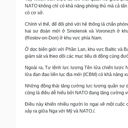
NATO không chỉ có khả năng phòng thủ mà cả tấn cô
có cơ sở.
Chính vì thế, để đối phó với hệ thống lá chắn ph
hai sư đoàn mới ở Smolensk và Voronezh ở khu
(Rostov-on-Don) ở khu vực phía Nam.
Ở dọc biên giới với Phần Lan, khu vực Baltic và 
giám sát và theo dõi các mục tiêu di động cùng đ
Ngoài ra, Tư lệnh lực lượng Tên lửa chiến lược 
lửa đạn đạo liên lục địa mới (ICBM) có khả năng x
Những động thái tăng cường lực lượng quân sự d
cũng là điều dễ hiểu bởi NATO đang tăng cường vũ
Điều này khiến nhiều người lo ngại về một cuộc 
xảy ra giữa Nga với Mỹ và NATO./.