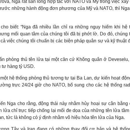
ova, Nga rất sẵn lòng hợp tác với NATO và Mỹ trong việc xây
n, trước những hành động đơn phương của Mỹ và NATO, thì Nga
ho biết: “Nga đã nhiều lần chỉ ra những nguy hiểm khi hệ 
hưng mối quan tâm của chúng tôi đã bị phớt lờ. Do đó, chúng t
cả việc chúng tôi chuẩn bị các biện pháp quân sự và kỹ thuật 
hắn phòng thủ tên lửa tại một căn cứ Không quân ở Deveselu,
 tư hàng tỷ USD.
một hệ thống phòng thủ tương tự tại Ba Lan, dự kiến hoạt độn
ường trực 24/24 giờ cho NATO, bổ sung cho các hệ thống rad
ến Nga cho rằng, động thái này nhằm hủy hoại sự cân bằng 
 lửa chỉ trực tiếp chống lại mối đe dọa của những tên lửa tầm
an, tức là không có ý định nhằm vô hiệu hóa tên lửa của Nga.
hương Tây và Iran đang có những thay đổi cơ bản và hệ thốn