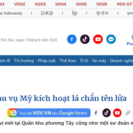
V1
VOV2
VOV3
VOV4
VOV5
VOV6
VOV GT
a Indonesia
/
日本語
/
ខ្មែរ
/
한국어
/
ພາ
Thứ Sáu, ngày 7 tháng 8 năm 2026
Po
inh tế
Thị trường
Pháp luật
Thể thao
Ô tô - Xe máy
Doanh nghi
Thế giới
Multimedia
K
Quan sát
Video
B
Cuộc sống đó đây
Ảnh
K
Hồ sơ
E-Magazine
au vụ Mỹ kích hoạt lá chắn tên lửa
Infographic
Thể thao
Ô tô - Xe máy
D
n vị mới tại Quân khu phương Tây cũng như một sư đoàn 
Bóng đá
Ô tô
T