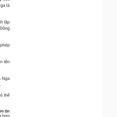
Nga là
h lập
 Đông
 phép
n tên
a Nga
.
ó thể
m tin
g hợp