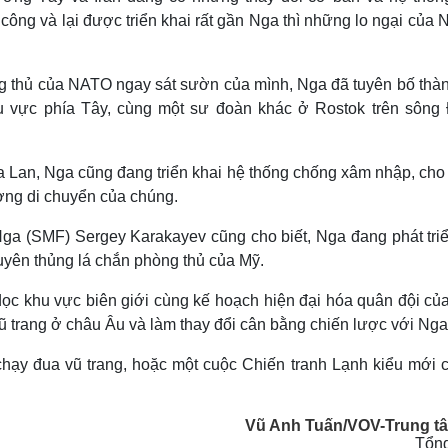
ng và lại được triển khai rất gần Nga thì những lo ngại của 
òng thủ của NATO ngay sát sườn của mình, Nga đã tuyên bố thàn
 vực phía Tây, cùng một sư đoàn khác ở Rostok trên sông
Ba Lan, Nga cũng đang triển khai hệ thống chống xâm nhập, cho
ường di chuyển của chúng.
Nga (SMF) Sergey Karakayev cũng cho biết, Nga đang phát triể
uyên thủng lá chắn phòng thủ của Mỹ.
ọc khu vực biên giới cùng kế hoạch hiện đại hóa quân đội củ
 trang ở châu Âu và làm thay đổi cân bằng chiến lược với Nga
chạy đua vũ trang, hoặc một cuộc Chiến tranh Lạnh kiểu mới c
Vũ Anh Tuấn/VOV-Trung tâ
Tổn