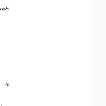
Doanh nghiệp 24h
Tin Công nghệ
Doanh nhân
Trải nghiệm
 giới
ì cộng đồng
Chuyển đổi số
u lịch
Podcast
Tư vấn
Câu chuyện thời sự
Săn Tour
Đọc truyện đêm khuya
heck-in
Cửa sổ tình yêu
Kể chuyện cho bé
Hạt giống tâm hồn
 khối