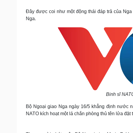
Tin nóng
Việt Nam
Tư vấn luật
Phân tích
Đây được coi như một động thái đáp trả của Nga
Nga.
Sức khỏe
Đời sống
Dinh dưỡng - món ngon
Nhà đẹp
Cây thuốc
Blog
Sản phụ khoa
Tình yêu - Gia đình
Nhi khoa
Nam khoa
Làm đẹp - giảm cân
Phòng mạch online
Ăn sạch sống khỏe
Cải chính
Binh sĩ NATO
Bộ Ngoại giao Nga ngày 16/5 khẳng định nước nà
NATO kích hoạt một lá chắn phòng thủ tên lửa đặt 