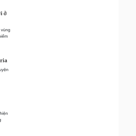
i ở
c vùng
hiểm
ria
luyện
hiện
g