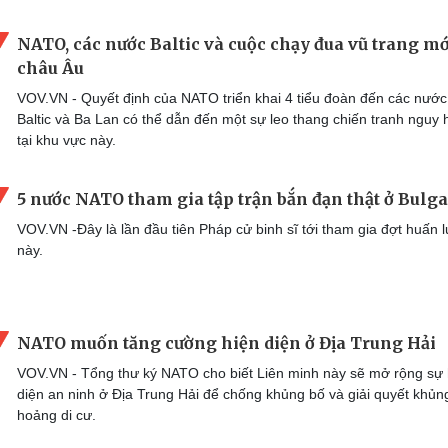
NATO, các nước Baltic và cuộc chạy đua vũ trang mớ
châu Âu
VOV.VN - Quyết định của NATO triển khai 4 tiểu đoàn đến các nướ
Baltic và Ba Lan có thể dẫn đến một sự leo thang chiến tranh nguy 
tại khu vực này.
5 nước NATO tham gia tập trận bắn đạn thật ở Bulga
VOV.VN -Đây là lần đầu tiên Pháp cử binh sĩ tới tham gia đợt huấn 
này.
NATO muốn tăng cường hiện diện ở Địa Trung Hải
VOV.VN - Tổng thư ký NATO cho biết Liên minh này sẽ mở rộng sự 
diện an ninh ở Địa Trung Hải để chống khủng bố và giải quyết khủn
hoảng di cư.