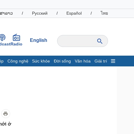
ສາລາວ
/
Русский
/
Español
/
ไทย
English
dcast
Radio
ệp
Công nghệ
Sức khỏe
Đời sống
Văn hóa
Giải trí
inh tế
Thị trường
ất động sản
Giá vàng
hởi nghiệp
Tiêu dùng
Tỷ giá
Chứng khoán
Giá cà phê
oanh nghiệp
Công nghệ
mới ở
hông tin doanh nghiệp
Sành điệu