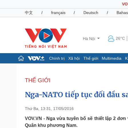
VO
中文
/
français
/
Deutsch
/
Bahas
26°C
Hà Nội
Chính trị
Xã hội
Thế giới
Multimedia
K
Chính trị
Xã hội
Đảng
Tin 24h
THẾ GIỚI
Tổ chức nhân sự
Dự báo thời tiết
Quốc hội
Giáo dục
Nga-NATO tiếp tục đối đầu s
Nhận diện sự thật
Dấu ấn VOV
Việc làm
Biển đảo
Thứ Ba, 13:31, 17/05/2016
Pháp luật
Quân sự - Quốc phòng
VOV.VN - Nga vừa tuyên bố sẽ thiết lập 2 đơ
Quân khu phương Nam.
Vụ án
Vũ khí