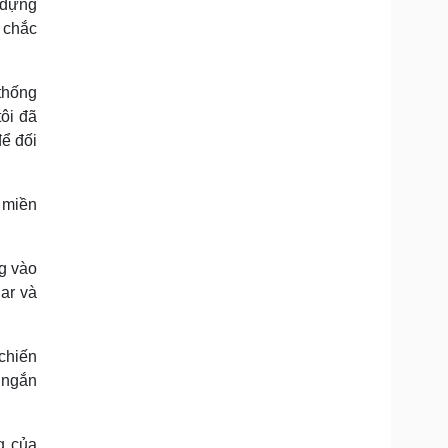
 dựng
 chắc
thống
ôi đã
để đối
 miền
g vào
ar và
chiến
 ngắn
g của