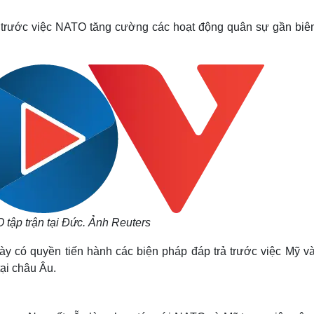
Lịch thi đấu bóng đá
Xe máy
Thế giới thể thao
Tư vấn
 trước việc NATO tăng cường các hoạt động quân sự gần biên
eSports
V
Hậu trường
Văn hóa
Giải trí
D
Sân khấu - Điện ảnh
Nghệ sĩ
Văn học
Thời trang
Âm nhạc
Sao Việt
c
Di sản
 tập trận tại Đức. Ảnh Reuters
y có quyền tiến hành các biện pháp đáp trả trước việc Mỹ và
tại châu Âu.