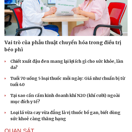
Hạt giống tâm hồn
Vai trò của phẫu thuật chuyển hóa trong điều trị
béo phì
Chiết xuất đậu đen mang lại lợi ích gì cho sức khỏe, làn
da?
Tuổi 70 uống 5 loại thuốc mỗi ngày: Giá như chuẩn bị từ
tuổi 40
Tại sao cần cấm kinh doanh khí N2O (khí cười) ngoài
mục đích y tế?
Loại lá vừa cay vừa đắng là vị thuốc bổ gan, biết dùng
sức khoẻ càng thăng hạng
QUAN SÁT