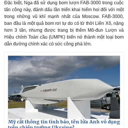
Đặc biệt, Nga đã sử dụng bom lượn FAB-3000 trong cuộc
tấn công này, đánh dấu lần triển khai hiếm hoi đối với một
trong những vũ khí mạnh nhất của Moscow. FAB-3000,
ban đầu là một quả bom rơi tự do có từ thời Liên Xô, nặng
hơn 3 tấn, nhưng được trang bị thêm Mô-đun Lượn và
Hiệu chỉnh Toàn cầu (UMPK) biến nó thành một loại bom
dẫn đường chính xác có sức công phá lớn.
Thế giới
Multimedia
Quan sát
Video
Cuộc sống đó đây
Ảnh
Hồ sơ
E-Magazine
Infographic
Mỹ cắt thông tin tình báo, tên lửa Anh vô dụng
trên chiến trường Ukraine?