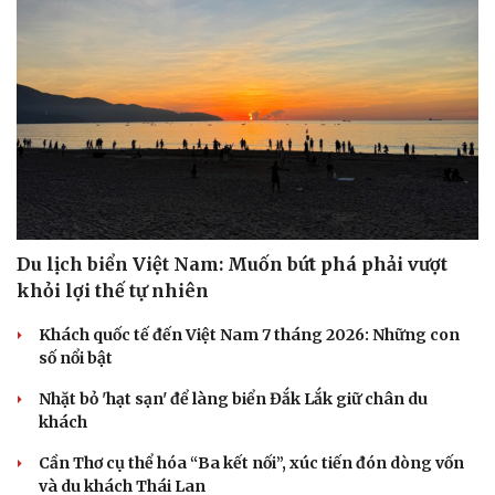
Du lịch biển Việt Nam: Muốn bứt phá phải vượt
khỏi lợi thế tự nhiên
Văn hóa
Giải trí
Khách quốc tế đến Việt Nam 7 tháng 2026: Những con
Sân khấu - Điện ảnh
Nghệ sĩ
số nổi bật
Văn học
Thời trang
Nhặt bỏ 'hạt sạn' để làng biển Đắk Lắk giữ chân du
Âm nhạc
Sao Việt
khách
Di sản
Cần Thơ cụ thể hóa “Ba kết nối”, xúc tiến đón dòng vốn
và du khách Thái Lan