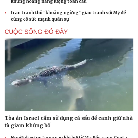
khủng hoảng năng lượng toàn cầu
Iran tranh thủ “khoảng ngừng” giao tranh với Mỹ để
củng cố sức mạnh quân sự
CUỘC SỐNG ĐÓ ĐÂY
Tòa án Israel cấm sử dụng cá sấu để canh giữ nhà
tù giam khủng bố
Cải chính
Người di cư ngã gục sau khi bơi từ Ma Rốc sang Ceuta