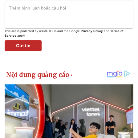
This site is protected by reCAPTCHA and the Google
Privacy Policy
and
Terms of
Service
apply.
Gửi tin
Kinh tế
Thị trường
Bất động sản
Giá vàng
Khởi nghiệp
Tiêu dùng
Tỷ giá
Chứng khoán