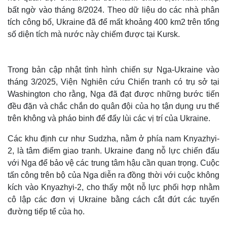
d
a
bất ngờ vào tháng 8/2024. Theo dữ liệu do các nhà phân
l
w
tích công bố, Ukraine đã để mất khoảng 400 km2 trên tổng
i
n
số diện tích mà nước này chiếm được tại Kursk.
d
o
w
.
Trong bản cập nhật tình hình chiến sự Nga-Ukraine vào
tháng 3/2025, Viện Nghiên cứu Chiến tranh có trụ sở tại
Washington cho rằng, Nga đã đạt được những bước tiến
đều đặn và chắc chắn do quân đội của họ tận dụng ưu thế
trên không và pháo binh để đẩy lùi các vị trí của Ukraine.
Các khu định cư như Sudzha, nằm ở phía nam Knyazhyi-
2, là tâm điểm giao tranh. Ukraine đang nỗ lực chiến đấu
với Nga để bảo vệ các trung tâm hậu cần quan trọng. Cuộc
tấn công trên bộ của Nga diễn ra đồng thời với cuộc không
kích vào Knyazhyi-2, cho thấy một nỗ lực phối hợp nhằm
cô lập các đơn vị Ukraine bằng cách cắt đứt các tuyến
đường tiếp tế của họ.