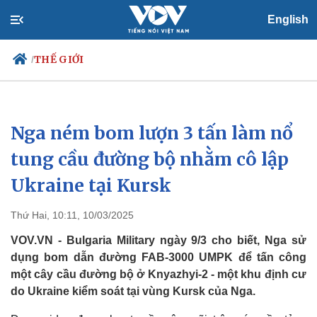
English
THẾ GIỚI
/
Nga ném bom lượn 3 tấn làm nổ
Chính trị
Xã hội
Đảng
Tin 24h
tung cầu đường bộ nhằm cô lập
Tổ chức nhân sự
Dự báo thời tiết
Ukraine tại Kursk
Quốc hội
Giáo dục
Nhận diện sự thật
Dấu ấn VOV
Việc làm
Thứ Hai, 10:11, 10/03/2025
Biển đảo
VOV.VN - Bulgaria Military ngày 9/3 cho biết, Nga sử
dụng bom dẫn đường FAB-3000 UMPK để tấn công
một cây cầu đường bộ ở Knyazhyi-2 - một khu định cư
do Ukraine kiểm soát tại vùng Kursk của Nga.