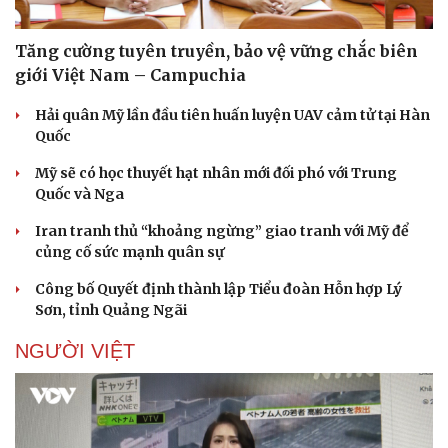
Tăng cường tuyên truyền, bảo vệ vững chắc biên
giới Việt Nam – Campuchia
Doanh nghiệp
Công nghệ
Hải quân Mỹ lần đầu tiên huấn luyện UAV cảm tử tại Hàn
Thông tin doanh nghiệp
Sành điệu
Quốc
Doanh nghiệp 24h
Tin Công nghệ
Doanh nhân
Trải nghiệm
Mỹ sẽ có học thuyết hạt nhân mới đối phó với Trung
Vì cộng đồng
Chuyển đổi số
Quốc và Nga
Iran tranh thủ “khoảng ngừng” giao tranh với Mỹ để
củng cố sức mạnh quân sự
Công bố Quyết định thành lập Tiểu đoàn Hỗn hợp Lý
Sơn, tỉnh Quảng Ngãi
NGƯỜI VIỆT