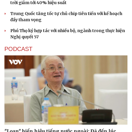
trời giảm tới 40% hiệu suất
Trung Quốc tăng tốc tự chủ chip tiên tiến với kế hoạch
đầy tham vọng
Phú Thọ ký hợp tác với nhiều bộ, ngành trong thực hiện
Nghị quyết 57
Sức khỏe
Đời sống
PODCAST
Dinh dưỡng - món ngon
Nhà đẹp
Cây thuốc
Blog
Sản phụ khoa
Tình yêu - Gia đình
Nhi khoa
Nam khoa
Làm đẹp - giảm cân
Phòng mạch online
Ăn sạch sống khỏe
"Loạn" biển hiệu tiếng nước ngoài: Đã đến lúc