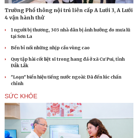
Trường Phổ thông nội trú liên cấp A Lưới 3, A Lưới
4 vận hành thử
1 người bị thương, 303 nhà dân bị ảnh hưởng do mưa lũ
tại Sơn La
Bền bỉ nối những nhịp cầu vùng cao
Quy tập hài cốt liệt sĩ trong hang đá ở xã Cư Pui, tỉnh
Đắk Lắk
"Loạn" biển hiệu tiếng nước ngoài: Đã đến lúc chấn
chỉnh
SỨC KHỎE
Du lịch
Podcast
Tư vấn
Câu chuyện thời sự
Săn Tour
Đọc truyện đêm khuya
check-in
Cửa sổ tình yêu
Kể chuyện cho bé