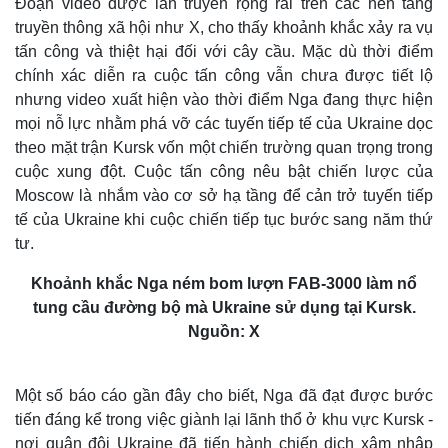
Đoạn video được lan truyền rộng rãi trên các nền tảng
truyền thông xã hội như X, cho thấy khoảnh khắc xảy ra vụ
tấn công và thiệt hại đối với cây cầu. Mặc dù thời điểm
chính xác diễn ra cuộc tấn công vẫn chưa được tiết lộ
nhưng video xuất hiện vào thời điểm Nga đang thực hiện
mọi nỗ lực nhằm phá vỡ các tuyến tiếp tế của Ukraine dọc
theo mặt trận Kursk vốn một chiến trường quan trọng trong
cuộc xung đột. Cuộc tấn công nêu bật chiến lược của
Moscow là nhắm vào cơ sở hạ tầng để cản trở tuyến tiếp
tế của Ukraine khi cuộc chiến tiếp tục bước sang năm thứ
tư.
Khoảnh khắc Nga ném bom lượn FAB-3000 làm nổ
tung cầu đường bộ mà Ukraine sử dụng tại Kursk.
Nguồn: X
T
h
i
The media could not be loaded, either because the server
Một số báo cáo gần đây cho biết, Nga đã đạt được bước
s
i
or network failed or because the format is not supported.
s
tiến đáng kể trong việc giành lại lãnh thổ ở khu vực Kursk -
a
m
nơi quân đội Ukraine đã tiến hành chiến dịch xâm nhập
o