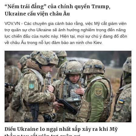
Thể thao
Ô tô - Xe máy
“Nếm trái đắng” của chính quyền Trump,
Bóng đá
Ô tô
Ukraine cầu viện châu Âu
Lịch thi đấu bóng đá
Xe máy
VOV.VN - Các chuyên gia cảnh báo rằng, việc Mỹ cắt giảm viện
Thế giới thể thao
Tư vấn
trợ quân sự cho Ukraine sẽ ảnh hưởng nghiêm trọng đến năng
eSports
lực chiến đấu của nước này. Hiện tại, mọi sự chú ý đang đổ dồn
Hậu trường
về châu Âu trong nỗ lực đảm bảo an ninh cho Kiev.
Điều Ukraine lo ngại nhất sắp xảy ra khi Mỹ