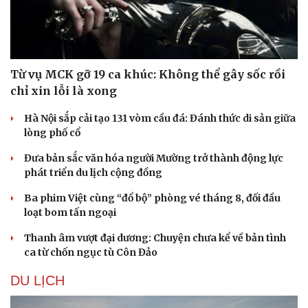
Từ vụ MCK gỡ 19 ca khúc: Không thể gây sốc rồi
chỉ xin lỗi là xong
Hà Nội sắp cải tạo 131 vòm cầu đá: Đánh thức di sản giữa
lòng phố cổ
Đưa bản sắc văn hóa người Mường trở thành động lực
phát triển du lịch cộng đồng
Ba phim Việt cùng “đổ bộ” phòng vé tháng 8, đối đầu
loạt bom tấn ngoại
Thanh âm vượt đại dương: Chuyện chưa kể về bản tình
ca từ chốn ngục tù Côn Đảo
DU LỊCH