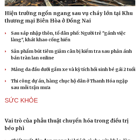
Hiện trường ngổn ngang sau vụ cháy lớn tại Khu
thương mại Biên Hòa ở Đồng Nai
Sau sáp nhập thôn, tổ dân phố: Người trẻ "gánh việc
làng", khát khao cống hiến
Sản phẩm bút tiêm giảm cân bị kiểm tra sau phản ánh
bán tràn lan online
Mảng da đầu dưới gầm xe và kỳ tích hồi sinh bé gái 2 tuổi
Thi công dự án, hàng chục hộ dân ở Thanh Hóa ngập
sau mỗi trận mưa
SỨC KHỎE
Văn hóa
Giải trí
Sân khấu - Điện ảnh
Nghệ sĩ