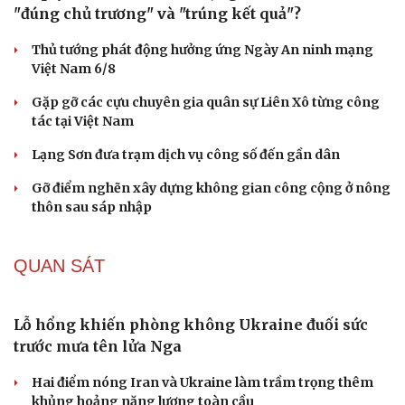
Tại sao Mỹ bất ngờ ngừng ném bom Iran dù ông
Trump từng rất cả quyết?
Biệt đội UAV tử thần của Ukraine chuyên tấn công tàu
Nga trên biển
CHÍNH TRỊ
Từ quyết sách đến hành động: Làm thế nào để
"đúng chủ trương" và "trúng kết quả"?
Thủ tướng phát động hưởng ứng Ngày An ninh mạng
Việt Nam 6/8
Gặp gỡ các cựu chuyên gia quân sự Liên Xô từng công
tác tại Việt Nam
Lạng Sơn đưa trạm dịch vụ công số đến gần dân
Gỡ điểm nghẽn xây dựng không gian công cộng ở nông
thôn sau sáp nhập