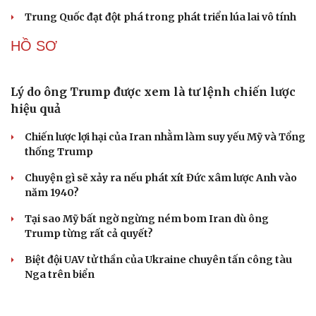
Tòa án Israel cấm sử dụng cá sấu để canh giữ nhà
tù giam khủng bố
Người di cư ngã gục sau khi bơi từ Ma Rốc sang Ceuta
Thái Lan cảnh báo phụ huynh, học sinh về ma túy LSD
“đội lốt” tem hoạt hình
UNESCO vinh danh Sarnath (Ấn Độ) - nơi Đức Phật
thuyết pháp đầu tiên
Trung Quốc đạt đột phá trong phát triển lúa lai vô tính
HỒ SƠ
Lý do ông Trump được xem là tư lệnh chiến lược
hiệu quả
Chiến lược lợi hại của Iran nhằm làm suy yếu Mỹ và Tổng
thống Trump