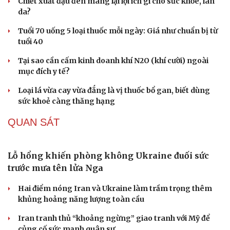
Văn học
Thời trang
Âm nhạc
Sao Việt
Di sản
Vai trò của phẫu thuật chuyển hóa trong điều trị
béo phì
Chiết xuất đậu đen mang lại lợi ích gì cho sức khỏe, làn
da?
Tuổi 70 uống 5 loại thuốc mỗi ngày: Giá như chuẩn bị từ
tuổi 40
Tại sao cần cấm kinh doanh khí N2O (khí cười) ngoài
mục đích y tế?
Loại lá vừa cay vừa đắng là vị thuốc bổ gan, biết dùng
sức khoẻ càng thăng hạng