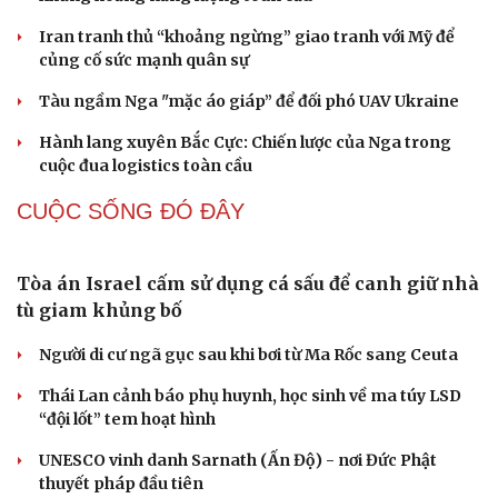
QUAN SÁT
Lỗ hổng khiến phòng không Ukraine đuối sức
trước mưa tên lửa Nga
Hai điểm nóng Iran và Ukraine làm trầm trọng thêm
khủng hoảng năng lượng toàn cầu
Iran tranh thủ “khoảng ngừng” giao tranh với Mỹ để
Cải chính
củng cố sức mạnh quân sự
Tàu ngầm Nga "mặc áo giáp” để đối phó UAV Ukraine
Hành lang xuyên Bắc Cực: Chiến lược của Nga trong
cuộc đua logistics toàn cầu
CUỘC SỐNG ĐÓ ĐÂY