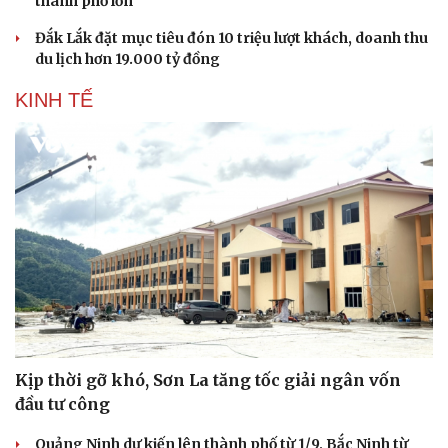
thành phố lớn
Đắk Lắk đặt mục tiêu đón 10 triệu lượt khách, doanh thu
du lịch hơn 19.000 tỷ đồng
KINH TẾ
Sức khỏe
Đời sống
Dinh dưỡng - món ngon
Nhà đẹp
Cây thuốc
Blog
Sản phụ khoa
Tình yêu - Gia đình
Nhi khoa
Nam khoa
Làm đẹp - giảm cân
Phòng mạch online
Ăn sạch sống khỏe
Kịp thời gỡ khó, Sơn La tăng tốc giải ngân vốn
đầu tư công
Quảng Ninh dự kiến lên thành phố từ 1/9, Bắc Ninh từ