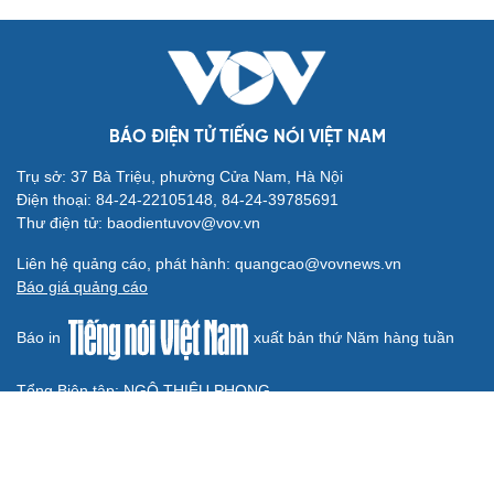
Chuyện gì sẽ xảy ra nếu phát xít Đức xâm lược Anh vào
năm 1940?
Tại sao Mỹ bất ngờ ngừng ném bom Iran dù ông
Trump từng rất cả quyết?
Biệt đội UAV tử thần của Ukraine chuyên tấn công tàu
Nga trên biển
BÁO ĐIỆN TỬ TIẾNG NÓI VIỆT NAM
Trụ sở: 37 Bà Triệu, phường Cửa Nam, Hà Nội
Điện thoại: 84-24-22105148, 84-24-39785691
Thư điện tử: baodientuvov@vov.vn