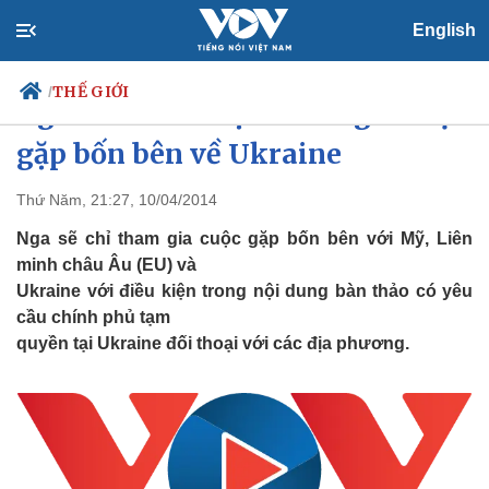
English
THẾ GIỚI
/
Nga nêu điều kiện tham gia cuộc
gặp bốn bên về Ukraine
Thứ Năm, 21:27, 10/04/2014
Chính trị
Xã hội
Đảng
Tin 24h
Nga sẽ chỉ tham gia cuộc gặp bốn bên với Mỹ, Liên
Tổ chức nhân sự
Dự báo thời tiết
minh châu Âu (EU) và
Quốc hội
Giáo dục
Ukraine với điều kiện trong nội dung bàn thảo có yêu
Nhận diện sự thật
Dấu ấn VOV
cầu chính phủ tạm
Việc làm
quyền tại Ukraine đối thoại với các địa phương.
Biển đảo