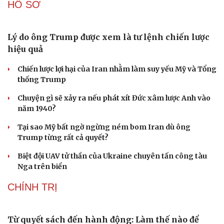
Người di cư ngã gục sau khi bơi từ Ma Rốc sang Ceuta
Thái Lan cảnh báo phụ huynh, học sinh về ma túy LSD
“đội lốt” tem hoạt hình
Du lịch
Podcast
UNESCO vinh danh Sarnath (Ấn Độ) - nơi Đức Phật
Tư vấn
Câu chuyện thời sự
thuyết pháp đầu tiên
Săn Tour
Đọc truyện đêm khuya
check-in
Cửa sổ tình yêu
Trung Quốc đạt đột phá trong phát triển lúa lai vô tính
Kể chuyện cho bé
Hạt giống tâm hồn
HỒ SƠ
Lý do ông Trump được xem là tư lệnh chiến lược
hiệu quả
Chiến lược lợi hại của Iran nhằm làm suy yếu Mỹ và Tổng
thống Trump
Chuyện gì sẽ xảy ra nếu phát xít Đức xâm lược Anh vào
năm 1940?