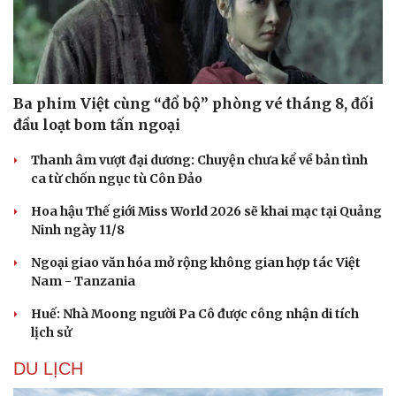
Doanh nghiệp
Công nghệ
Thông tin doanh nghiệp
Sành điệu
Doanh nghiệp 24h
Tin Công nghệ
Ba phim Việt cùng “đổ bộ” phòng vé tháng 8, đối
Doanh nhân
Trải nghiệm
Vì cộng đồng
Chuyển đổi số
đầu loạt bom tấn ngoại
Thanh âm vượt đại dương: Chuyện chưa kể về bản tình
ca từ chốn ngục tù Côn Đảo
Hoa hậu Thế giới Miss World 2026 sẽ khai mạc tại Quảng
Ninh ngày 11/8
Ngoại giao văn hóa mở rộng không gian hợp tác Việt
Nam - Tanzania
Huế: Nhà Moong người Pa Cô được công nhận di tích
lịch sử
DU LỊCH