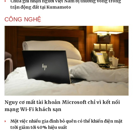
Chưa ghi nhận người Việt Nam bị thương vong trong
trận động đất tại Kumamoto
CÔNG NGHỆ
Thể thao
Ô tô - Xe máy
Nguy cơ mất tài khoản Microsoft chỉ vì kết nối
Bóng đá
Ô tô
mạng Wi-Fi khách sạn
Lịch thi đấu bóng đá
Xe máy
Thế giới thể thao
Tư vấn
Một việc nhiều gia đình bỏ quên có thể khiến điện mặt
eSports
trời giảm tới 40% hiệu suất
Hậu trường