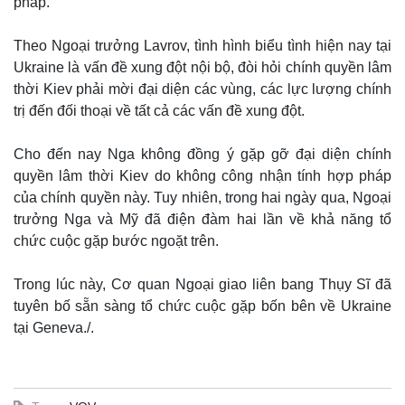
pháp.
Theo Ngoại trưởng Lavrov, tình hình biểu tình hiện nay tại
Ukraine là vấn đề xung đột nội bộ, đòi hỏi chính quyền lâm
thời Kiev phải mời đại diện các vùng, các lực lượng chính
trị đến đối thoại về tất cả các vấn đề xung đột.
Cho đến nay Nga không đồng ý gặp gỡ đại diện chính
quyền lâm thời Kiev do không công nhận tính hợp pháp
của chính quyền này. Tuy nhiên, trong hai ngày qua, Ngoại
trưởng Nga và Mỹ đã điện đàm hai lần về khả năng tổ
chức cuộc gặp bước ngoặt trên.
Trong lúc này, Cơ quan Ngoại giao liên bang Thụy Sĩ đã
tuyên bố sẵn sàng tổ chức cuộc gặp bốn bên về Ukraine
tại Geneva./.
Thế giới
Multimedia
Quan sát
Video
Cuộc sống đó đây
Ảnh
Hồ sơ
E-Magazine