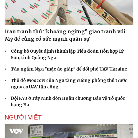
Iran tranh thủ “khoảng ngừng” giao tranh với
Mỹ để củng cố sức mạnh quân sự
Công bố Quyết định thành lập Tiểu đoàn Hỗn hợp Lý
Sơn, tỉnh Quảng Ngãi
Pháp luật
Quân sự - Quốc phòng
Tàu ngầm Nga "mặc áo giáp” để đối phó UAV Ukraine
Vụ án
Vũ khí
Thủ đô Moscow của Nga tăng cường phòng thủ trước
Tin nóng
Việt Nam
nguy cơ UAV tấn công
Tư vấn luật
Phân tích
Đội K73 ở Tây Ninh đón Huân chương Bảo vệ Tổ quốc
hạng Ba
NGƯỜI VIỆT