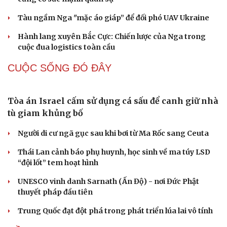
QUAN SÁT
Lỗ hổng khiến phòng không Ukraine đuối sức
trước mưa tên lửa Nga
Hai điểm nóng Iran và Ukraine làm trầm trọng thêm
khủng hoảng năng lượng toàn cầu
Iran tranh thủ “khoảng ngừng” giao tranh với Mỹ để
củng cố sức mạnh quân sự
Tàu ngầm Nga "mặc áo giáp” để đối phó UAV Ukraine
Hành lang xuyên Bắc Cực: Chiến lược của Nga trong
cuộc đua logistics toàn cầu
CUỘC SỐNG ĐÓ ĐÂY
Tòa án Israel cấm sử dụng cá sấu để canh giữ nhà
tù giam khủng bố