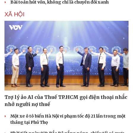
Bài toán hút vốn, không chỉ là chuyển đổi xanh
Hạt giống tâm hồn
XÃ HỘI
Trợ lý ảo AI của Thuế TP.HCM gọi điện thoại nhắc
nhở người nợ thuế
Một xe ô tô biển Hà Nội vi phạm tốc độ 21 lần trong một
tháng tại Phú Thọ