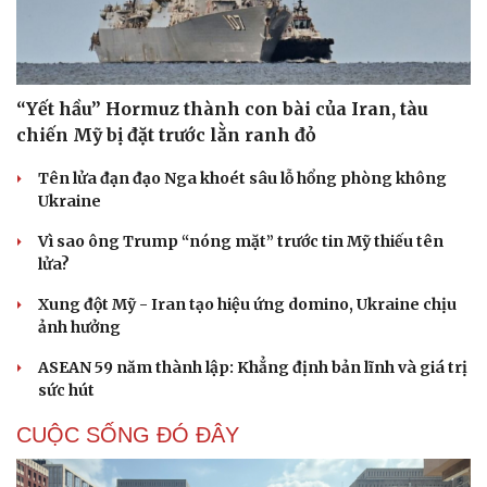
“Yết hầu” Hormuz thành con bài của Iran, tàu
chiến Mỹ bị đặt trước lằn ranh đỏ
Tên lửa đạn đạo Nga khoét sâu lỗ hổng phòng không
Ukraine
Vì sao ông Trump “nóng mặt” trước tin Mỹ thiếu tên
lửa?
Xung đột Mỹ - Iran tạo hiệu ứng domino, Ukraine chịu
ảnh hưởng
ASEAN 59 năm thành lập: Khẳng định bản lĩnh và giá trị
sức hút
CUỘC SỐNG ĐÓ ĐÂY