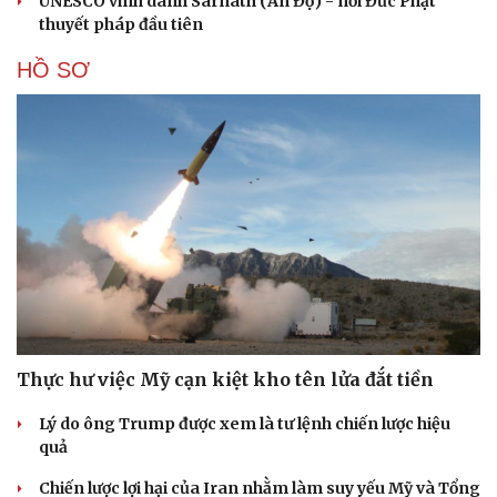
UNESCO vinh danh Sarnath (Ấn Độ) - nơi Đức Phật
thuyết pháp đầu tiên
HỒ SƠ
Thực hư việc Mỹ cạn kiệt kho tên lửa đắt tiền
Lý do ông Trump được xem là tư lệnh chiến lược hiệu
quả
Chiến lược lợi hại của Iran nhằm làm suy yếu Mỹ và Tổng