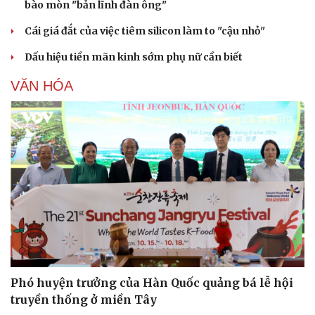
bào mòn "bản lĩnh đàn ông"
Cái giá đắt của việc tiêm silicon làm to "cậu nhỏ"
Dấu hiệu tiền mãn kinh sớm phụ nữ cần biết
VĂN HÓA
Văn hóa
Giải trí
Sân khấu - Điện ảnh
Nghệ sĩ
Văn học
Thời trang
Âm nhạc
Sao Việt
Di sản
Phó huyện trưởng của Hàn Quốc quảng bá lễ hội
truyền thống ở miền Tây