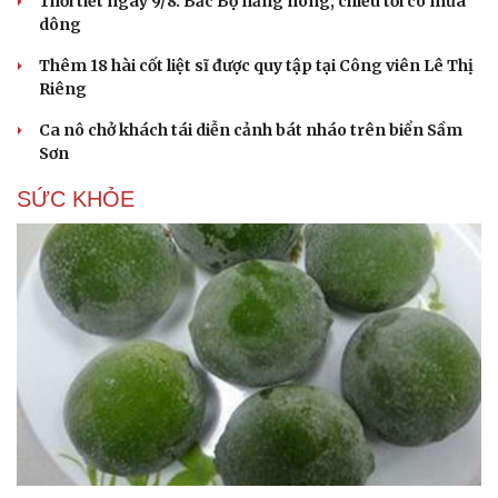
Thời tiết ngày 9/8: Bắc Bộ nắng nóng, chiều tối có mưa
dông
Thêm 18 hài cốt liệt sĩ được quy tập tại Công viên Lê Thị
Riêng
Ca nô chở khách tái diễn cảnh bát nháo trên biển Sầm
Sơn
SỨC KHỎE