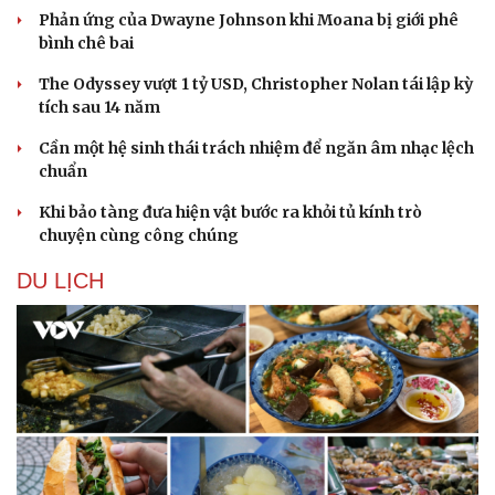
Phản ứng của Dwayne Johnson khi Moana bị giới phê
bình chê bai
The Odyssey vượt 1 tỷ USD, Christopher Nolan tái lập kỳ
tích sau 14 năm
Cần một hệ sinh thái trách nhiệm để ngăn âm nhạc lệch
chuẩn
Khi bảo tàng đưa hiện vật bước ra khỏi tủ kính trò
chuyện cùng công chúng
DU LỊCH