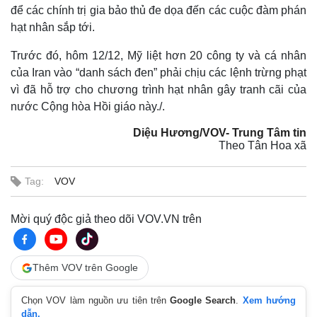
để các chính trị gia bảo thủ đe dọa đến các cuộc đàm phán
hạt nhân sắp tới.
Trước đó, hôm 12/12, Mỹ liệt hơn 20 công ty và cá nhân
của Iran vào “danh sách đen” phải chịu các lệnh trừng phạt
vì đã hỗ trợ cho chương trình hạt nhân gây tranh cãi của
nước Cộng hòa Hồi giáo này./.
Diệu Hương/VOV- Trung Tâm tin
Theo Tân Hoa xã
Tag:
VOV
Thế giới
Multimedia
Mời quý độc giả theo dõi VOV.VN trên
Quan sát
Video
Cuộc sống đó đây
Ảnh
Hồ sơ
E-Magazine
Thêm VOV trên Google
Infographic
Chọn VOV làm nguồn ưu tiên trên
Google Search
.
Xem hướng
dẫn.