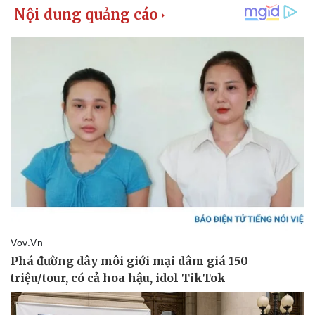
Kinh tế
Thị trường
Bất động sản
Giá vàng
Khởi nghiệp
Tiêu dùng
Tỷ giá
Chứng khoán