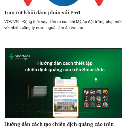
Iran rút khỏi đàm phán với P5+1
VOV.VN - Động thái này diễn ra sau khi Mỹ áp đặt trừng phạt mới
Doanh nghiệp
Công nghệ
với nhiều công ty nước ngoài làm ăn với Iran.
Thông tin doanh nghiệp
Sành điệu
Doanh nghiệp 24h
Tin Công nghệ
Doanh nhân
Trải nghiệm
Vì cộng đồng
Chuyển đổi số
Hướng dẫn cách tạo chiến dịch quảng cáo trên