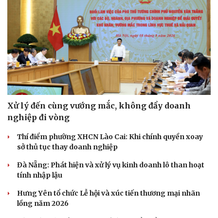
Xử lý đến cùng vướng mắc, không đẩy doanh
nghiệp đi vòng
Thí điểm phường XHCN Lào Cai: Khi chính quyền xoay
sở thủ tục thay doanh nghiệp
Đà Nẵng: Phát hiện và xử lý vụ kinh doanh lô than hoạt
Du lịch
Podcast
tính nhập lậu
Tư vấn
Câu chuyện thời sự
Hưng Yên tổ chức Lễ hội và xúc tiến thương mại nhãn
Săn Tour
Đọc truyện đêm khuya
lồng năm 2026
check-in
Cửa sổ tình yêu
Kể chuyện cho bé