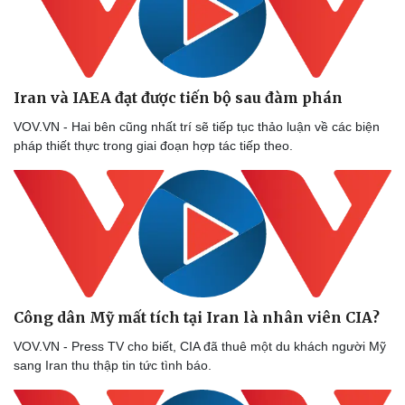
Thể thao
Ô tô - Xe máy
Bóng đá
Ô tô
Lịch thi đấu bóng đá
Xe máy
Thế giới thể thao
Tư vấn
eSports
Iran và IAEA đạt được tiến bộ sau đàm phán
Hậu trường
VOV.VN - Hai bên cũng nhất trí sẽ tiếp tục thảo luận về các biện
pháp thiết thực trong giai đoạn hợp tác tiếp theo.
Công dân Mỹ mất tích tại Iran là nhân viên CIA?
VOV.VN - Press TV cho biết, CIA đã thuê một du khách người Mỹ
sang Iran thu thập tin tức tình báo.