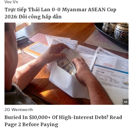
Vụ án
Vũ khí
Tin nóng
Việt Nam
Tư vấn luật
Phân tích