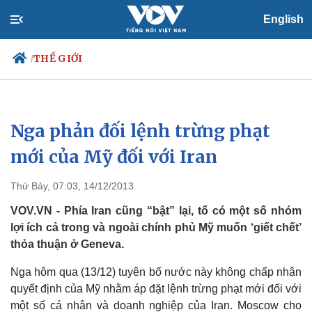
English
THẾ GIỚI
/
Nga phản đối lệnh trừng phạt
Chính trị
Xã hội
Đảng
Tin 24h
mới của Mỹ đối với Iran
Tổ chức nhân sự
Dự báo thời tiết
Quốc hội
Giáo dục
Thứ Bảy, 07:03, 14/12/2013
Nhận diện sự thật
Dấu ấn VOV
Việc làm
VOV.VN - Phía Iran cũng “bật” lại, tố có một số nhóm
Biển đảo
lợi ích cả trong và ngoài chính phủ Mỹ muốn ‘giết chết’
thỏa thuận ở Geneva.
Nga hôm qua (13/12) tuyên bố nước này không chấp nhận
quyết định của Mỹ nhằm áp đặt lệnh trừng phạt mới đối với
một số cá nhân và doanh nghiệp của Iran. Moscow cho