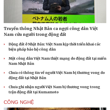
Truyền thông Nhật Bản ca ngợi công dân Việt
Nam cứu người trong động đất
Sức khỏe
Đời sống
Động đất ở Nhật Bản: Việt Nam kịp thời triển khai các
Dinh dưỡng - món ngon
Nhà đẹp
biện pháp bảo hộ công dân
Cây thuốc
Blog
Sản phụ khoa
Tình yêu - Gia đình
Một công dân Việt Nam thiệt mạng do động đất tại miền
Nhi khoa
Nam Nhật Bản
Nam khoa
Làm đẹp - giảm cân
Chưa có thông tin về người Việt Nam bị thương vong do
Phòng mạch online
động đất tại Nhật Bản
Ăn sạch sống khỏe
Chưa ghi nhận người Việt Nam bị thương vong trong
trận động đất tại Kumamoto
CÔNG NGHỆ