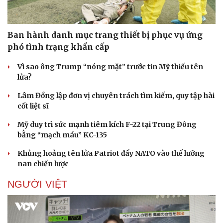
Ban hành danh mục trang thiết bị phục vụ ứng
phó tình trạng khẩn cấp
Doanh nghiệp
Công nghệ
Thông tin doanh nghiệp
Sành điệu
Vì sao ông Trump “nóng mặt” trước tin Mỹ thiếu tên
Doanh nghiệp 24h
Tin Công nghệ
lửa?
Doanh nhân
Trải nghiệm
Vì cộng đồng
Chuyển đổi số
Lâm Đồng lập đơn vị chuyên trách tìm kiếm, quy tập hài
cốt liệt sĩ
Mỹ duy trì sức mạnh tiêm kích F-22 tại Trung Đông
bằng “mạch máu” KC-135
Khủng hoảng tên lửa Patriot đẩy NATO vào thế lưỡng
nan chiến lược
NGƯỜI VIỆT