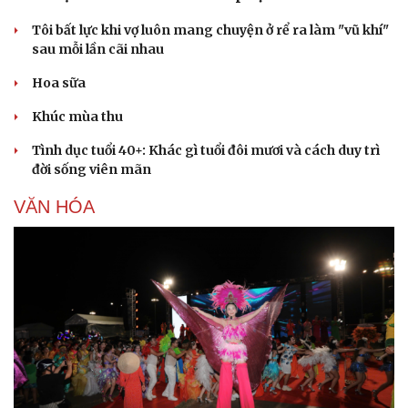
Tôi bất lực khi vợ luôn mang chuyện ở rể ra làm "vũ khí"
sau mỗi lần cãi nhau
Hoa sữa
Khúc mùa thu
Tình dục tuổi 40+: Khác gì tuổi đôi mươi và cách duy trì
đời sống viên mãn
VĂN HÓA