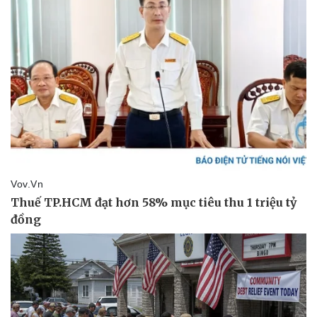
Kinh tế
Thị trường
Bất động sản
Giá vàng
Khởi nghiệp
Tiêu dùng
Tỷ giá
Chứng khoán