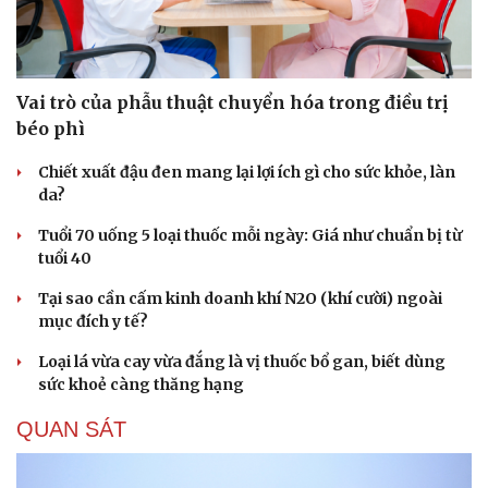
Hạt giống tâm hồn
Vai trò của phẫu thuật chuyển hóa trong điều trị
béo phì
Chiết xuất đậu đen mang lại lợi ích gì cho sức khỏe, làn
da?
Tuổi 70 uống 5 loại thuốc mỗi ngày: Giá như chuẩn bị từ
tuổi 40
Tại sao cần cấm kinh doanh khí N2O (khí cười) ngoài
mục đích y tế?
Loại lá vừa cay vừa đắng là vị thuốc bổ gan, biết dùng
sức khoẻ càng thăng hạng
QUAN SÁT