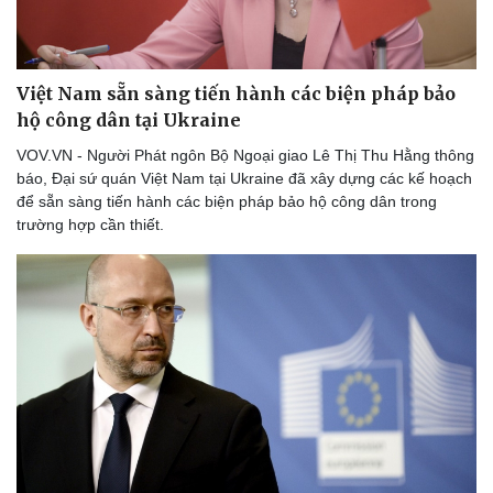
Thể thao
Ô tô - Xe máy
Bóng đá
Ô tô
Lịch thi đấu bóng đá
Xe máy
Việt Nam sẵn sàng tiến hành các biện pháp bảo
Thế giới thể thao
Tư vấn
eSports
hộ công dân tại Ukraine
Hậu trường
VOV.VN - Người Phát ngôn Bộ Ngoại giao Lê Thị Thu Hằng thông
báo, Đại sứ quán Việt Nam tại Ukraine đã xây dựng các kế hoạch
để sẵn sàng tiến hành các biện pháp bảo hộ công dân trong
trường hợp cần thiết.