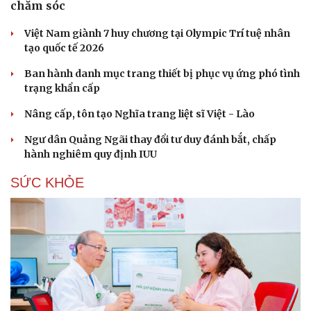
chăm sóc
Việt Nam giành 7 huy chương tại Olympic Trí tuệ nhân
tạo quốc tế 2026
Ban hành danh mục trang thiết bị phục vụ ứng phó tình
trạng khẩn cấp
Nâng cấp, tôn tạo Nghĩa trang liệt sĩ Việt - Lào
Ngư dân Quảng Ngãi thay đổi tư duy đánh bắt, chấp
hành nghiêm quy định IUU
SỨC KHỎE
Du lịch
Podcast
Tư vấn
Câu chuyện thời sự
Săn Tour
Đọc truyện đêm khuya
check-in
Cửa sổ tình yêu
Kể chuyện cho bé