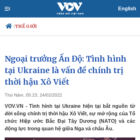
English
THẾ GIỚI
/
Ngoại trưởng Ấn Độ: Tình hình
Chính trị
Xã hội
Đảng
Tin 24h
tại Ukraine là vấn đề chính trị
Tổ chức nhân sự
Dự báo thời tiết
thời hậu Xô Viết
Quốc hội
Giáo dục
Nhận diện sự thật
Dấu ấn VOV
Việc làm
Thứ Năm, 05:23, 24/02/2022
Biển đảo
VOV.VN - Tình hình tại Ukraine hiện tại bắt nguồn từ
đời sống chính trị thời hậu Xô Viết, sự mở rộng của Tổ
chức Hiệp ước Bắc Đại Tây Dương (NATO) và các
động lực trong quan hệ giữa Nga và châu Âu.