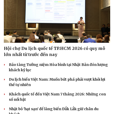
Hội chợ Du lịch quốc tế TP.HCM 2026 có quy mô
lớn nhất từ trước đến nay
Bảo tàng Tưởng niệm Hòa bình tại Nhật Bản đón lượng
khách kỷ lục
Văn hóa
Giải trí
Du lịch biển Việt Nam: Muốn bứt phá phải vượt khỏi lợi
Sân khấu - Điện ảnh
Nghệ sĩ
thế tự nhiên
Văn học
Thời trang
Âm nhạc
Sao Việt
Khách quốc tế đến Việt Nam 7 tháng 2026: Những con
Di sản
số nổi bật
Nhặt bỏ 'hạt sạn' để làng biển Đắk Lắk giữ chân du