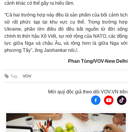
cảnh khác có thể gây ra hiểu lầm.
“Cả hai trường hợp này đều là sản phẩm của bối cảnh lịch
sử rất phức tạp tại khu vực cụ thể. Trong trường hợp
Ukraine, phần lớn điều đó đều bắt nguồn từ đời sống
chính trị thời hậu Xô Viết, sự mở rộng của NATO, các động
lực giữa Nga và châu Âu, và rộng hơn là giữa Nga với
phương Tây", ông Jaishankar nói./.
Phan Tùng/VOV-New Delhi
Tag:
VOV
Thế giới
Multimedia
Mời quý độc giả theo dõi VOV.VN trên
Quan sát
Video
Cuộc sống đó đây
Ảnh
Hồ sơ
E-Magazine
Infographic