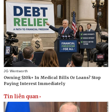
Vụ án
Vũ khí
Tin nóng
Việt Nam
Tư vấn luật
Phân tích
Tin liên quan