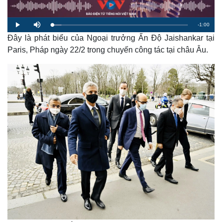
R
-
1:00
L
P
M
o
l
u
a
Đây là phát biểu của Ngoại trưởng Ấn Độ Jaishankar tại
a
t
e
d
y
e
e
Paris, Pháp ngày 22/2 trong chuyến công tác tại châu Âu.
d
m
:
6
.
a
8
0
%
i
n
i
n
g
T
i
m
e