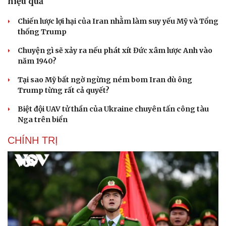
hiệu quả
Chiến lược lợi hại của Iran nhằm làm suy yếu Mỹ và Tổng
thống Trump
Chuyện gì sẽ xảy ra nếu phát xít Đức xâm lược Anh vào
năm 1940?
Tại sao Mỹ bất ngờ ngừng ném bom Iran dù ông
Trump từng rất cả quyết?
Biệt đội UAV tử thần của Ukraine chuyên tấn công tàu
Nga trên biển
CHÍNH TRỊ