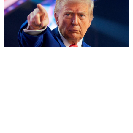
Lý do ông Trump được xem là tư lệnh chiến lược
hiệu quả
Chiến lược lợi hại của Iran nhằm làm suy yếu Mỹ và Tổng
thống Trump
Chuyện gì sẽ xảy ra nếu phát xít Đức xâm lược Anh vào
năm 1940?
Tại sao Mỹ bất ngờ ngừng ném bom Iran dù ông
Trump từng rất cả quyết?