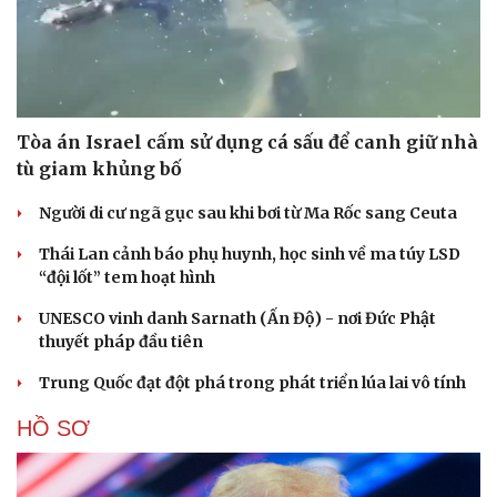
Du lịch
Podcast
Tòa án Israel cấm sử dụng cá sấu để canh giữ nhà
Tư vấn
Câu chuyện thời sự
tù giam khủng bố
Săn Tour
Đọc truyện đêm khuya
check-in
Người di cư ngã gục sau khi bơi từ Ma Rốc sang Ceuta
Cửa sổ tình yêu
Kể chuyện cho bé
Thái Lan cảnh báo phụ huynh, học sinh về ma túy LSD
Hạt giống tâm hồn
“đội lốt” tem hoạt hình
UNESCO vinh danh Sarnath (Ấn Độ) - nơi Đức Phật
thuyết pháp đầu tiên
Trung Quốc đạt đột phá trong phát triển lúa lai vô tính
HỒ SƠ