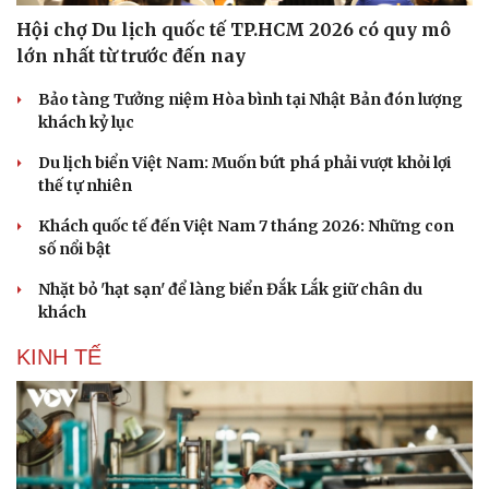
Dinh dưỡng - món ngon
Nhà đẹp
Hội chợ Du lịch quốc tế TP.HCM 2026 có quy mô
Cây thuốc
Blog
Sản phụ khoa
Tình yêu - Gia đình
lớn nhất từ trước đến nay
Nhi khoa
Bảo tàng Tưởng niệm Hòa bình tại Nhật Bản đón lượng
Nam khoa
khách kỷ lục
Làm đẹp - giảm cân
Phòng mạch online
Du lịch biển Việt Nam: Muốn bứt phá phải vượt khỏi lợi
Ăn sạch sống khỏe
thế tự nhiên
Khách quốc tế đến Việt Nam 7 tháng 2026: Những con
số nổi bật
Nhặt bỏ 'hạt sạn' để làng biển Đắk Lắk giữ chân du
khách
KINH TẾ