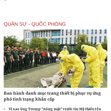
QUÂN SỰ - QUỐC PHÒNG
Thể thao
Ô tô - Xe máy
Ban hành danh mục trang thiết bị phục vụ ứng
Bóng đá
Ô tô
Lịch thi đấu bóng đá
Xe máy
phó tình trạng khẩn cấp
Thế giới thể thao
Tư vấn
eSports
Vì sao ông Trump “nóng mặt” trước tin Mỹ thiếu tên