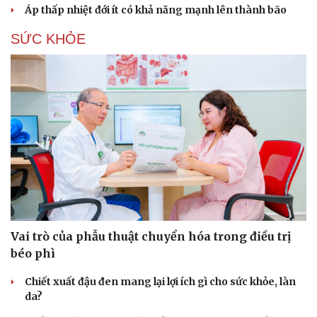
Áp thấp nhiệt đới ít có khả năng mạnh lên thành bão
SỨC KHỎE
Văn hóa
Giải trí
Sân khấu - Điện ảnh
Nghệ sĩ
Văn học
Thời trang
Âm nhạc
Sao Việt
Di sản
Vai trò của phẫu thuật chuyển hóa trong điều trị
béo phì
Chiết xuất đậu đen mang lại lợi ích gì cho sức khỏe, làn
da?