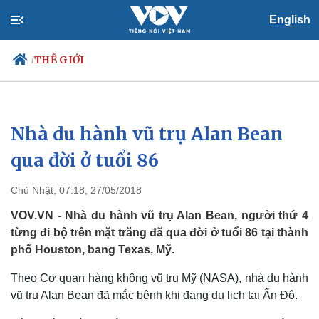
English
THẾ GIỚI
/
Nhà du hành vũ trụ Alan Bean
Chính trị
Xã hội
Đảng
Tin 24h
qua đời ở tuổi 86
Tổ chức nhân sự
Dự báo thời tiết
Quốc hội
Giáo dục
Chủ Nhật, 07:18, 27/05/2018
Nhận diện sự thật
Dấu ấn VOV
Việc làm
VOV.VN - Nhà du hành vũ trụ Alan Bean, người thứ 4
Biển đảo
từng đi bộ trên mặt trăng đã qua đời ở tuổi 86 tại thành
phố Houston, bang Texas, Mỹ.
Theo Cơ quan hàng không vũ trụ Mỹ (NASA), nhà du hành
vũ trụ Alan Bean đã mắc bệnh khi đang du lịch tại Ấn Độ.