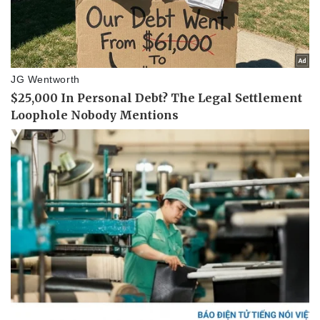
Kinh tế
Thị trường
Bất động sản
Giá vàng
Khởi nghiệp
Tiêu dùng
Tỷ giá
Chứng khoán
Giá cà phê