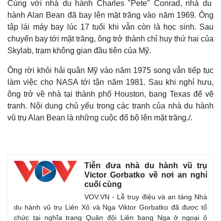
Cùng với nhà du hành Charles "Pete" Conrad, nhà du
hành Alan Bean đã bay lên mặt trăng vào năm 1969. Ông
tập lái máy bay lúc 17 tuổi khi vẫn còn là học sinh. Sau
chuyến bay tới mặt trăng, ông trở thành chỉ huy thứ hai của
Skylab, trạm không gian đầu tiên của Mỹ.
Ông rời khỏi hải quân Mỹ vào năm 1975 song vẫn tiếp tục
làm việc cho NASA tới tận năm 1981. Sau khi nghỉ hưu,
ông trở về nhà tại thành phố Houston, bang Texas để vẽ
tranh. Nội dung chủ yếu trong các tranh của nhà du hành
vũ trụ Alan Bean là những cuộc đổ bộ lên mặt trăng./.
Tiễn đưa nhà du hành vũ trụ
Victor Gorbatko về nơi an nghỉ
cuối cùng
VOV.VN - Lễ truy điệu và an táng Nhà
du hành vũ trụ Liên Xô và Nga Viktor Gorbatko đã được tổ
chức tại nghĩa trang Quân đội Liên bang Nga ở ngoại ô