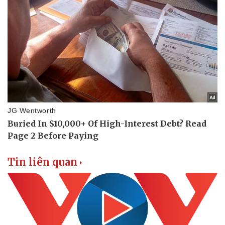
Tin liên quan
Pháp luật
Quân sự - Quốc phòng
Vụ án
Vũ khí
Tin nóng
Việt Nam
Tư vấn luật
Phân tích