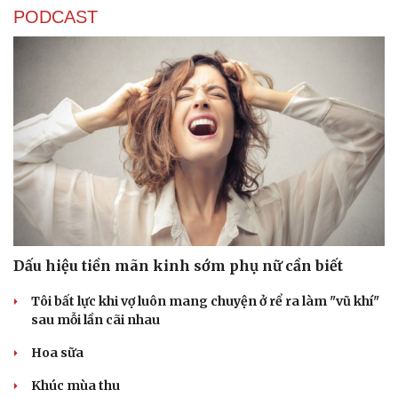
PODCAST
Doanh nhân
Trải nghiệm
Vì cộng đồng
Chuyển đổi số
Dấu hiệu tiền mãn kinh sớm phụ nữ cần biết
Tôi bất lực khi vợ luôn mang chuyện ở rể ra làm "vũ khí"
sau mỗi lần cãi nhau
Hoa sữa
Khúc mùa thu