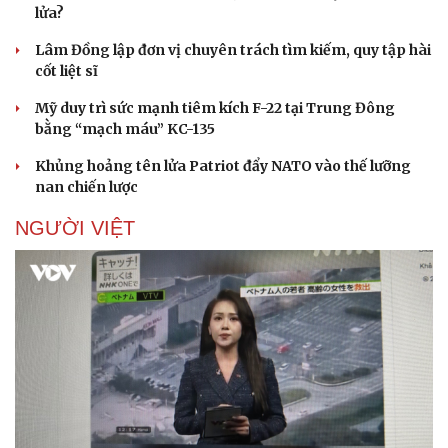
Hậu trường
lửa?
Lâm Đồng lập đơn vị chuyên trách tìm kiếm, quy tập hài
cốt liệt sĩ
Mỹ duy trì sức mạnh tiêm kích F-22 tại Trung Đông
bằng “mạch máu” KC-135
Khủng hoảng tên lửa Patriot đẩy NATO vào thế lưỡng
nan chiến lược
NGƯỜI VIỆT