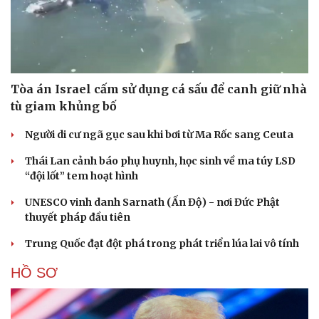
Tòa án Israel cấm sử dụng cá sấu để canh giữ nhà
tù giam khủng bố
Người di cư ngã gục sau khi bơi từ Ma Rốc sang Ceuta
Thái Lan cảnh báo phụ huynh, học sinh về ma túy LSD
“đội lốt” tem hoạt hình
UNESCO vinh danh Sarnath (Ấn Độ) - nơi Đức Phật
thuyết pháp đầu tiên
Trung Quốc đạt đột phá trong phát triển lúa lai vô tính
HỒ SƠ