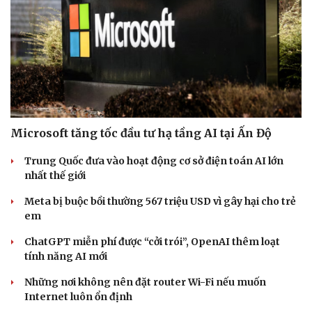
Microsoft tăng tốc đầu tư hạ tầng AI tại Ấn Độ
Trung Quốc đưa vào hoạt động cơ sở điện toán AI lớn
nhất thế giới
Meta bị buộc bồi thường 567 triệu USD vì gây hại cho trẻ
em
ChatGPT miễn phí được “cởi trói”, OpenAI thêm loạt
tính năng AI mới
Doanh nghiệp
Công nghệ
Những nơi không nên đặt router Wi-Fi nếu muốn
Thông tin doanh nghiệp
Sành điệu
Internet luôn ổn định
Doanh nghiệp 24h
Tin Công nghệ