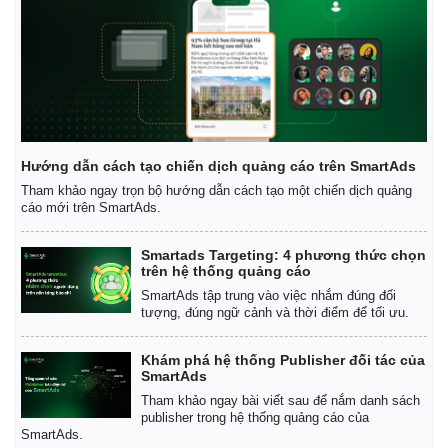
Hướng dẫn cách tạo chiến dịch quảng cáo trên SmartAds
Tham khảo ngay trọn bộ hướng dẫn cách tạo một chiến dịch quảng
cáo mới trên SmartAds.
Smartads Targeting: 4 phương thức chọn
Thế giới
Multimedia
trên hệ thống quảng cáo
Quan sát
Video
SmartAds tập trung vào việc nhắm đúng đối
Cuộc sống đó đây
Ảnh
tượng, đúng ngữ cảnh và thời điểm để tối ưu.
Hồ sơ
E-Magazine
Infographic
Khám phá hệ thống Publisher đối tác của
SmartAds
Tham khảo ngay bài viết sau để nắm danh sách
publisher trong hệ thống quảng cáo của
SmartAds.