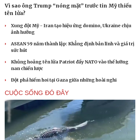
Vì sao ông Trump “nóng mặt” trước tin Mỹ thiếu
tên lửa?
Xung đột Mỹ - Iran tạo hiệu ứng domino, Ukraine chịu
ảnh hưởng
ASEAN 59 năm thành lập: Khẳng định bản lĩnh và giá trị
sức hút
Khủng hoảng tên lửa Patriot đẩy NATO vào thế lưỡng
nan chiến lược
Đột phá hiếm hoi tại Gaza giữa những hoài nghi
CUỘC SỐNG ĐÓ ĐÂY