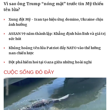
Vì sao ông Trump “nóng mặt” trước tin Mỹ thiếu
tên lửa?
Xung đột Mỹ - Iran tạo hiệu ứng domino, Ukraine chịu
ảnh hưởng
ASEAN 59 năm thành lập: Khẳng định bản lĩnh và giá trị
sức hút
Khủng hoảng tên lửa Patriot đẩy NATO vào thế lưỡng
nan chiến lược
Đột phá hiếm hoi tại Gaza giữa những hoài nghi
CUỘC SỐNG ĐÓ ĐÂY