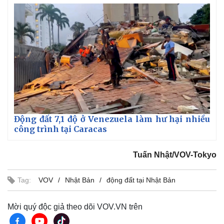
Động đất 7,1 độ ở Venezuela làm hư hại nhiều
Thế giới
Multimedia
công trình tại Caracas
Quan sát
Video
Cuộc sống đó đây
Ảnh
Tuấn Nhật/VOV-Tokyo
Hồ sơ
E-Magazine
Infographic
Tag:
VOV
Nhật Bản
động đất tại Nhật Bản
Mời quý độc giả theo dõi VOV.VN trên