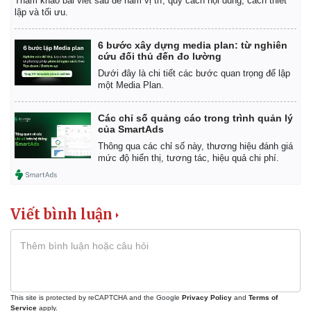
Tham khảo bài viết sau để nắm vị trí, quy cách nội dung, cách thiết
lập và tối ưu.
6 bước xây dựng media plan: từ nghiên
cứu đối thủ đến đo lường
Dưới đây là chi tiết các bước quan trọng để lập
một Media Plan.
Các chỉ số quảng cáo trong trình quản lý
của SmartAds
Thông qua các chỉ số này, thương hiệu đánh giá
mức độ hiển thị, tương tác, hiệu quả chi phí.
Viết bình luận
This site is protected by reCAPTCHA and the Google
Privacy Policy
and
Terms of
Service
apply.