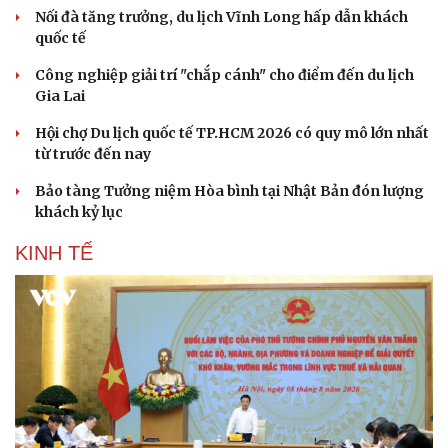
Sân khấu - Điện ảnh
Nghệ sĩ
Nối đà tăng trưởng, du lịch Vĩnh Long hấp dẫn khách
Văn học
Thời trang
quốc tế
Âm nhạc
Sao Việt
Di sản
Công nghiệp giải trí "chắp cánh" cho điểm đến du lịch
Gia Lai
Hội chợ Du lịch quốc tế TP.HCM 2026 có quy mô lớn nhất
từ trước đến nay
Bảo tàng Tưởng niệm Hòa bình tại Nhật Bản đón lượng
khách kỷ lục
KINH TẾ