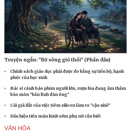
Làm đẹp - giảm cân
Phòng mạch online
Ăn sạch sống khỏe
Truyện ngắn: "Bờ sông gió thổi" (Phần đầu)
Chính sách giáo dục phải được đo bằng sự tiến bộ, hạnh
phúc của học sinh
Bác sĩ cảnh báo phim người lớn, rượu bia đang âm thầm
bào mòn "bản lĩnh đàn ông"
Cái giá đắt của việc tiêm silicon làm to "cậu nhỏ"
Dấu hiệu tiền mãn kinh sớm phụ nữ cần biết
VĂN HÓA