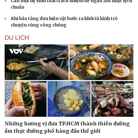
Cần một hệ sinh thái trách nhiệm để ngăn âm nhạc lệch
chuẩn
Khi bảo tàng đưa hiện vật bước ra khỏi tủ kính trò
chuyện cùng công chúng
DU LỊCH
Những hương vị đưa TP.HCM thành thiên đường
ẩm thực đường phố hàng đầu thế giới
Văn hóa
Giải trí