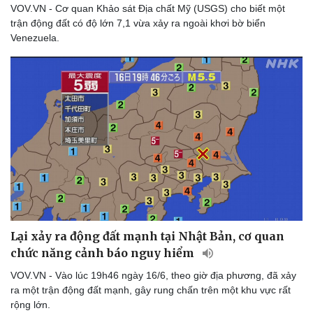
VOV.VN - Cơ quan Khảo sát Địa chất Mỹ (USGS) cho biết một
trận động đất có độ lớn 7,1 vừa xảy ra ngoài khơi bờ biển
Venezuela.
Thể thao
Ô tô - Xe máy
Bóng đá
Ô tô
Lịch thi đấu bóng đá
Xe máy
Lại xảy ra động đất mạnh tại Nhật Bản, cơ quan
Thế giới thể thao
Tư vấn
chức năng cảnh báo nguy hiểm
eSports
Hậu trường
VOV.VN - Vào lúc 19h46 ngày 16/6, theo giờ địa phương, đã xảy
ra một trận động đất mạnh, gây rung chấn trên một khu vực rất
rộng lớn.