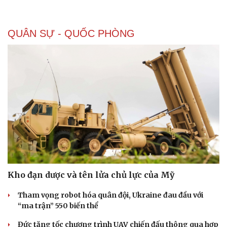
QUÂN SỰ - QUỐC PHÒNG
Doanh nghiệp
Công nghệ
Thông tin doanh nghiệp
Sành điệu
Kho đạn dược và tên lửa chủ lực của Mỹ
Doanh nghiệp 24h
Tin Công nghệ
Tham vọng robot hóa quân đội, Ukraine đau đầu với
Doanh nhân
Trải nghiệm
“ma trận” 550 biến thể
Vì cộng đồng
Chuyển đổi số
Đức tăng tốc chương trình UAV chiến đấu thông qua hợp