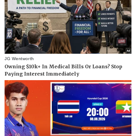
Pháp luật
Quân sự - Quốc phòng
Vụ án
Vũ khí
Tin nóng
Việt Nam
Tư vấn luật
Phân tích