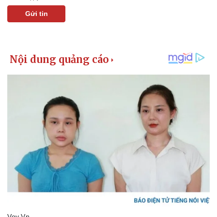
Gửi tin
Kinh tế
Thị trường
Bất động sản
Giá vàng
Khởi nghiệp
Tiêu dùng
Tỷ giá
Chứng khoán
Giá cà phê