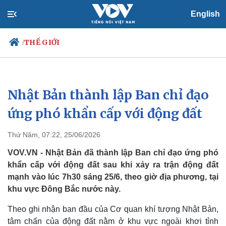
English
THẾ GIỚI
/
Nhật Bản thành lập Ban chỉ đạo
Chính trị
Xã hội
Đảng
Tin 24h
ứng phó khẩn cấp với động đất
Tổ chức nhân sự
Dự báo thời tiết
Quốc hội
Giáo dục
Thứ Năm, 07:22, 25/06/2026
Nhận diện sự thật
Dấu ấn VOV
Việc làm
VOV.VN - Nhật Bản đã thành lập Ban chỉ đạo ứng phó
Biển đảo
khẩn cấp với động đất sau khi xảy ra trận động đất
mạnh vào lúc 7h30 sáng 25/6, theo giờ địa phương, tại
khu vực Đông Bắc nước này.
Theo ghi nhận ban đầu của Cơ quan khí tượng Nhật Bản,
tâm chấn của động đất nằm ở khu vực ngoài khơi tỉnh