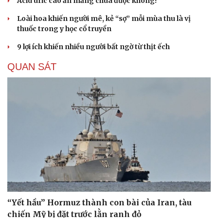
Acid uric cao ăn măng chua được không?
Loài hoa khiến người mê, kẻ “sợ” mỗi mùa thu là vị
thuốc trong y học cổ truyền
9 lợi ích khiến nhiều người bất ngờ từ thịt ếch
QUAN SÁT
“Yết hầu” Hormuz thành con bài của Iran, tàu
chiến Mỹ bị đặt trước lằn ranh đỏ