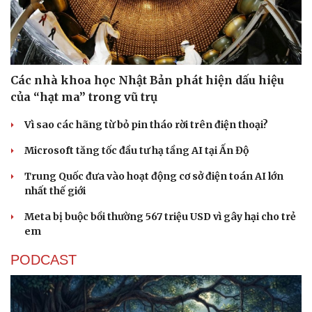
Các nhà khoa học Nhật Bản phát hiện dấu hiệu
của “hạt ma” trong vũ trụ
Vì sao các hãng từ bỏ pin tháo rời trên điện thoại?
Microsoft tăng tốc đầu tư hạ tầng AI tại Ấn Độ
Trung Quốc đưa vào hoạt động cơ sở điện toán AI lớn
nhất thế giới
Meta bị buộc bồi thường 567 triệu USD vì gây hại cho trẻ
Sức khỏe
Đời sống
em
Dinh dưỡng - món ngon
Nhà đẹp
PODCAST
Cây thuốc
Blog
Sản phụ khoa
Tình yêu - Gia đình
Nhi khoa
Nam khoa