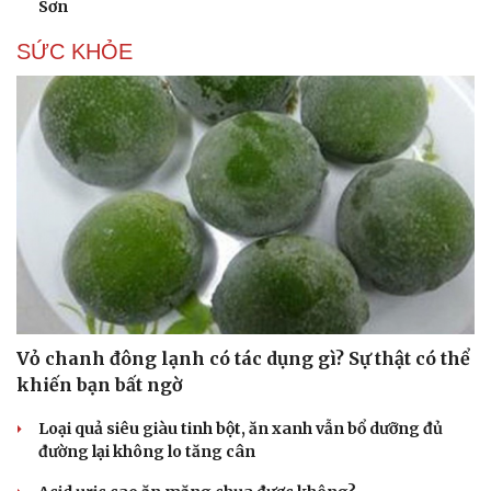
Sơn
Tư vấn
Câu chuyện thời sự
Săn Tour
Đọc truyện đêm khuya
SỨC KHỎE
check-in
Cửa sổ tình yêu
Kể chuyện cho bé
Hạt giống tâm hồn
Vỏ chanh đông lạnh có tác dụng gì? Sự thật có thể
khiến bạn bất ngờ
Loại quả siêu giàu tinh bột, ăn xanh vẫn bổ dưỡng đủ
đường lại không lo tăng cân