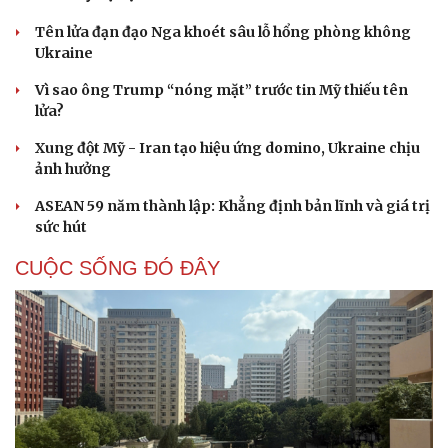
Tên lửa đạn đạo Nga khoét sâu lỗ hổng phòng không
Ukraine
Vì sao ông Trump “nóng mặt” trước tin Mỹ thiếu tên
lửa?
Xung đột Mỹ - Iran tạo hiệu ứng domino, Ukraine chịu
ảnh hưởng
ASEAN 59 năm thành lập: Khẳng định bản lĩnh và giá trị
sức hút
CUỘC SỐNG ĐÓ ĐÂY