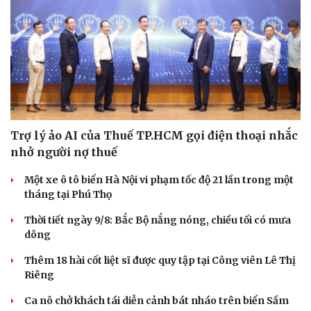
Trợ lý ảo AI của Thuế TP.HCM gọi điện thoại nhắc
nhở người nợ thuế
Một xe ô tô biển Hà Nội vi phạm tốc độ 21 lần trong một
tháng tại Phú Thọ
Thời tiết ngày 9/8: Bắc Bộ nắng nóng, chiều tối có mưa
dông
Thêm 18 hài cốt liệt sĩ được quy tập tại Công viên Lê Thị
Riêng
Ca nô chở khách tái diễn cảnh bát nháo trên biển Sầm
Du lịch
Podcast