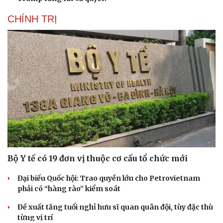
CHÍNH TRỊ
Bộ Y tế có 19 đơn vị thuộc cơ cấu tổ chức mới
Đại biểu Quốc hội: Trao quyền lớn cho Petrovietnam
phải có “hàng rào” kiểm soát
Đề xuất tăng tuổi nghỉ hưu sĩ quan quân đội, tùy đặc thù
từng vị trí