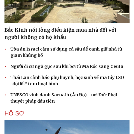
Cải chính
Bắc Kinh nới lỏng điều kiện mua nhà đối với
người không có hộ khẩu
Tòa án Israel cấm sử dụng cá sấu để canh giữ nhà tù
giam khủng bố
Người di cư ngã gục sau khi bơi từ Ma Rốc sang Ceuta
Thái Lan cảnh báo phụ huynh, học sinh về ma túy LSD
“đội lốt” tem hoạt hình
UNESCO vinh danh Sarnath (Ấn Độ) - nơi Đức Phật
thuyết pháp đầu tiên
HỒ SƠ