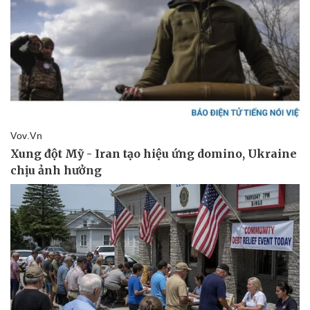
Kinh tế
Thị trường
Bất động sản
Giá vàng
Khởi nghiệp
Tiêu dùng
Tỷ giá
Chứng khoán