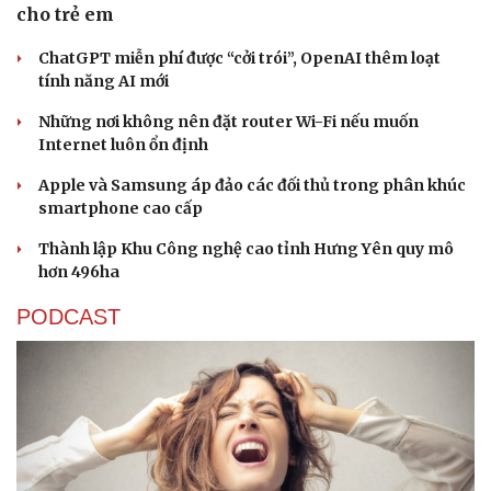
cho trẻ em
ChatGPT miễn phí được “cởi trói”, OpenAI thêm loạt
tính năng AI mới
Những nơi không nên đặt router Wi-Fi nếu muốn
Internet luôn ổn định
Sức khỏe
Đời sống
Apple và Samsung áp đảo các đối thủ trong phân khúc
Dinh dưỡng - món ngon
Nhà đẹp
smartphone cao cấp
Cây thuốc
Blog
Sản phụ khoa
Tình yêu - Gia đình
Thành lập Khu Công nghệ cao tỉnh Hưng Yên quy mô
Nhi khoa
hơn 496ha
Nam khoa
Làm đẹp - giảm cân
PODCAST
Phòng mạch online
Ăn sạch sống khỏe