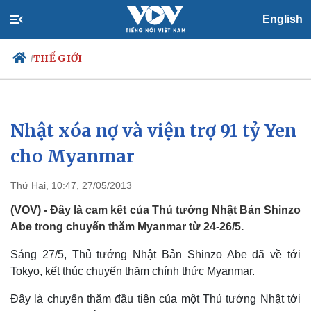
English
THẾ GIỚI
/
Nhật xóa nợ và viện trợ 91 tỷ Yen
Chính trị
Xã hội
Đảng
Tin 24h
cho Myanmar
Tổ chức nhân sự
Dự báo thời tiết
Quốc hội
Giáo dục
Thứ Hai, 10:47, 27/05/2013
Nhận diện sự thật
Dấu ấn VOV
Việc làm
(VOV) - Đây là cam kết của Thủ tướng Nhật Bản Shinzo
Biển đảo
Abe trong chuyến thăm Myanmar từ 24-26/5.
Sáng 27/5, Thủ tướng Nhật Bản Shinzo Abe đã về tới
Tokyo, kết thúc chuyến thăm chính thức Myanmar.
Đây là chuyến thăm đầu tiên của một Thủ tướng Nhật tới