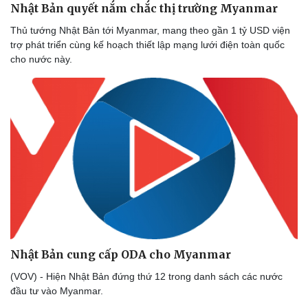
Nhật Bản quyết nắm chắc thị trường Myanmar
Thể thao
Ô tô - Xe máy
Bóng đá
Ô tô
Thủ tướng Nhật Bản tới Myanmar, mang theo gần 1 tỷ USD viện
Lịch thi đấu bóng đá
Xe máy
trợ phát triển cùng kế hoạch thiết lập mạng lưới điện toàn quốc
Thế giới thể thao
Tư vấn
cho nước này.
eSports
Hậu trường
Nhật Bản cung cấp ODA cho Myanmar
(VOV) - Hiện Nhật Bản đứng thứ 12 trong danh sách các nước
đầu tư vào Myanmar.