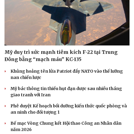
Doanh nghiệp
Công nghệ
Thông tin doanh nghiệp
Sành điệu
Doanh nghiệp 24h
Tin Công nghệ
Doanh nhân
Trải nghiệm
Mỹ duy trì sức mạnh tiêm kích F-22 tại Trung
Vì cộng đồng
Chuyển đổi số
Đông bằng “mạch máu” KC-135
Khủng hoảng tên lửa Patriot đẩy NATO vào thế lưỡng
nan chiến lược
Mỹ bác thông tin thiếu hụt đạn dược sau nhiều tháng
giao tranh với Iran
Phê duyệt Kế hoạch bồi dưỡng kiến thức quốc phòng và
an ninh cho đối tượng 1
Bế mạc Vòng Chung kết Hội thao Công an Nhân dân
năm 2026