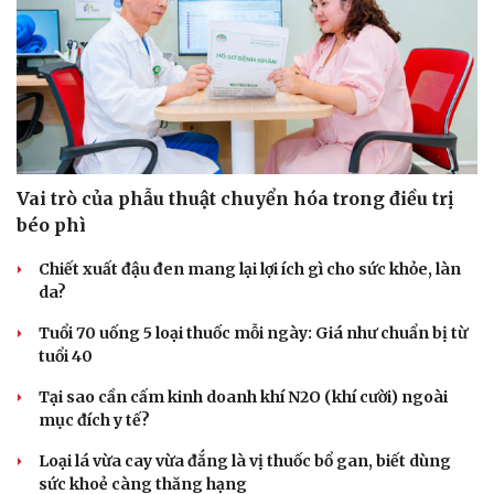
Hạt giống tâm hồn
Vai trò của phẫu thuật chuyển hóa trong điều trị
béo phì
Chiết xuất đậu đen mang lại lợi ích gì cho sức khỏe, làn
da?
Tuổi 70 uống 5 loại thuốc mỗi ngày: Giá như chuẩn bị từ
tuổi 40
Tại sao cần cấm kinh doanh khí N2O (khí cười) ngoài
mục đích y tế?
Loại lá vừa cay vừa đắng là vị thuốc bổ gan, biết dùng
sức khoẻ càng thăng hạng