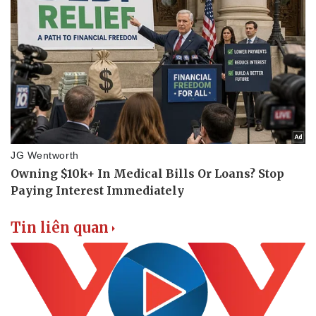
Vụ án
Vũ khí
Tin nóng
Việt Nam
Tư vấn luật
Phân tích
Tin liên quan