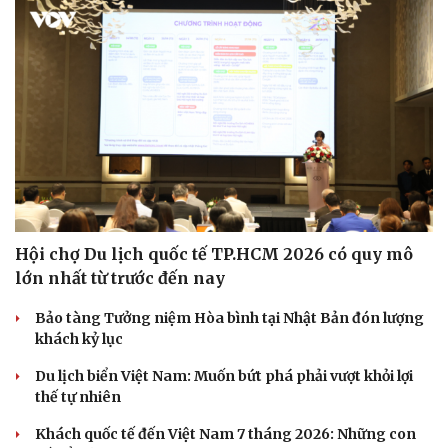
Hội chợ Du lịch quốc tế TP.HCM 2026 có quy mô
lớn nhất từ trước đến nay
Văn hóa
Giải trí
Bảo tàng Tưởng niệm Hòa bình tại Nhật Bản đón lượng
Sân khấu - Điện ảnh
Nghệ sĩ
khách kỷ lục
Văn học
Thời trang
Âm nhạc
Sao Việt
Du lịch biển Việt Nam: Muốn bứt phá phải vượt khỏi lợi
Di sản
thế tự nhiên
Khách quốc tế đến Việt Nam 7 tháng 2026: Những con