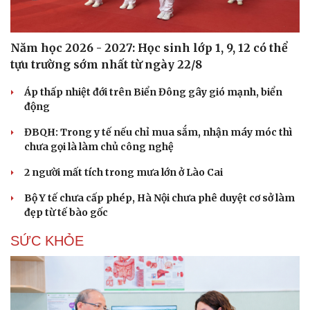
Năm học 2026 - 2027: Học sinh lớp 1, 9, 12 có thể
tựu trường sớm nhất từ ngày 22/8
Áp thấp nhiệt đới trên Biển Đông gây gió mạnh, biển
động
ĐBQH: Trong y tế nếu chỉ mua sắm, nhận máy móc thì
chưa gọi là làm chủ công nghệ
2 người mất tích trong mưa lớn ở Lào Cai
Bộ Y tế chưa cấp phép, Hà Nội chưa phê duyệt cơ sở làm
đẹp từ tế bào gốc
SỨC KHỎE
Du lịch
Podcast
Tư vấn
Câu chuyện thời sự
Săn Tour
Đọc truyện đêm khuya
check-in
Cửa sổ tình yêu
Kể chuyện cho bé