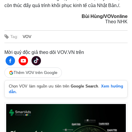
còn thúc đẩy quá trình khôi phục kinh tế của Nhật Bản./.
Bùi Hùng/VOVonline
Theo NHK
Tag:
VOV
Mời quý độc giả theo dõi VOV.VN trên
Thêm VOV trên Google
Thế giới
Multimedia
Chọn VOV làm nguồn ưu tiên trên
Google Search
.
Xem hướng
dẫn.
Quan sát
Video
Cuộc sống đó đây
Ảnh
Hồ sơ
E-Magazine
Infographic