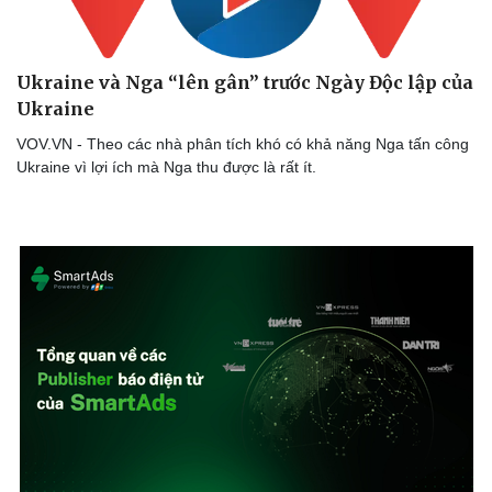
Thể thao
Ô tô - Xe máy
Bóng đá
Ô tô
Lịch thi đấu bóng đá
Xe máy
Ukraine và Nga “lên gân” trước Ngày Độc lập của
Thế giới thể thao
Tư vấn
Ukraine
eSports
Hậu trường
VOV.VN - Theo các nhà phân tích khó có khả năng Nga tấn công
Ukraine vì lợi ích mà Nga thu được là rất ít.