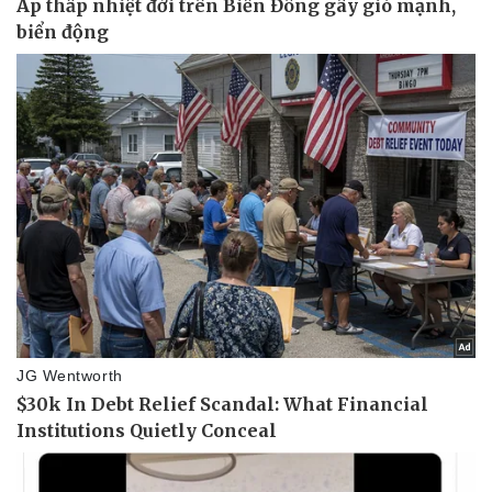
Kinh tế
Thị trường
Bất động sản
Giá vàng
Khởi nghiệp
Tiêu dùng
Tỷ giá
Chứng khoán