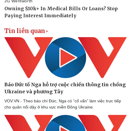
Tin nóng
Việt Nam
Tư vấn luật
Phân tích
Tin liên quan
Báo Đức tố Nga hỗ trợ cuộc chiến thông tin chống
Ukraine và phương Tây
VOV.VN - Theo báo chí Đức, Nga có “cố vấn” làm việc trực tiếp
cho quân nổi dậy ở khu vực miền Đông Ukraine.