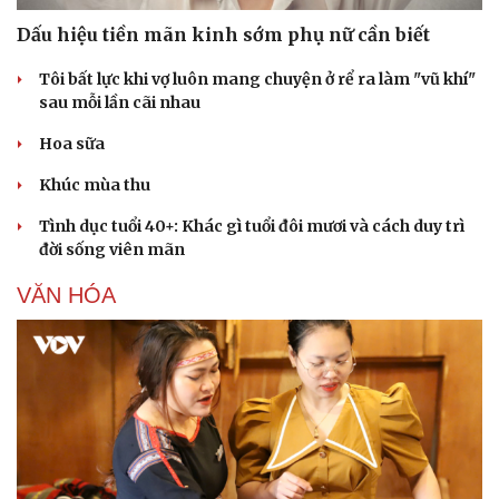
Dấu hiệu tiền mãn kinh sớm phụ nữ cần biết
Tôi bất lực khi vợ luôn mang chuyện ở rể ra làm "vũ khí"
sau mỗi lần cãi nhau
Hoa sữa
Sức khỏe
Đời sống
Khúc mùa thu
Dinh dưỡng - món ngon
Nhà đẹp
Cây thuốc
Blog
Tình dục tuổi 40+: Khác gì tuổi đôi mươi và cách duy trì
Sản phụ khoa
Tình yêu - Gia đình
đời sống viên mãn
Nhi khoa
Nam khoa
VĂN HÓA
Làm đẹp - giảm cân
Phòng mạch online
Ăn sạch sống khỏe