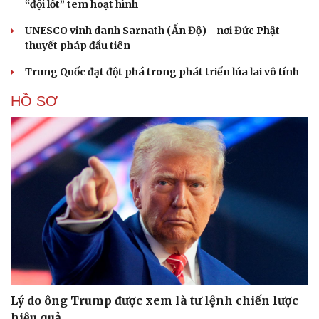
“đội lốt” tem hoạt hình
UNESCO vinh danh Sarnath (Ấn Độ) - nơi Đức Phật
thuyết pháp đầu tiên
Trung Quốc đạt đột phá trong phát triển lúa lai vô tính
HỒ SƠ
Cải chính
Lý do ông Trump được xem là tư lệnh chiến lược
hiệu quả