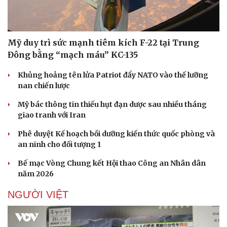
Mỹ duy trì sức mạnh tiêm kích F-22 tại Trung
Đông bằng “mạch máu” KC-135
Khủng hoảng tên lửa Patriot đẩy NATO vào thế lưỡng
nan chiến lược
Mỹ bác thông tin thiếu hụt đạn dược sau nhiều tháng
giao tranh với Iran
Phê duyệt Kế hoạch bồi dưỡng kiến thức quốc phòng và
an ninh cho đối tượng 1
Bế mạc Vòng Chung kết Hội thao Công an Nhân dân
năm 2026
NGƯỜI VIỆT