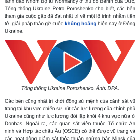
lãnh đạo Nhóm Bộ tứ Normandy ở thủ đô Berlin của Đức,
Tổng thống Ukraine Petro Poroshenko cho biết, các bên
tham gia cuộc gặp đã đạt nhất trí về một lộ trình nhằm tiến
tới giải pháp tháo gỡ cuộc
khủng hoảng
hiện nay ở Đông
Ukraine.
Tổng thống Ukraine Poroshenko. Ảnh: DPA.
Các bên cũng nhất trí khởi động sứ mệnh của cảnh sát vũ
trang tại khu vực chiến sự, rút các lực lượng của chính phủ
Ukraine cũng như lực lượng đối lập khỏi 4 khu vực nữa ở
Donbas. Ngoài ra, các quan sát viên thuộc Tổ chức An
ninh và Hợp tác châu Âu (OSCE) có thể được vũ trang và
các hoạt động giám sát thỏa thuận ngừng bắn Minsk của