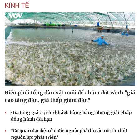
KINH TẾ
Văn hóa
Giải trí
Điều phối tổng đàn vật nuôi để chấm dứt cảnh "giá
Sân khấu - Điện ảnh
Nghệ sĩ
cao tăng đàn, giá thấp giảm đàn"
Văn học
Thời trang
Âm nhạc
Sao Việt
Gia tăng giá trị cho khách hàng bằng những giải pháp
Di sản
đồng hành dài hạn
"Cơ quan đại diện ở nước ngoài phải là cầu nối thu hút
nguồn lực phát triển"