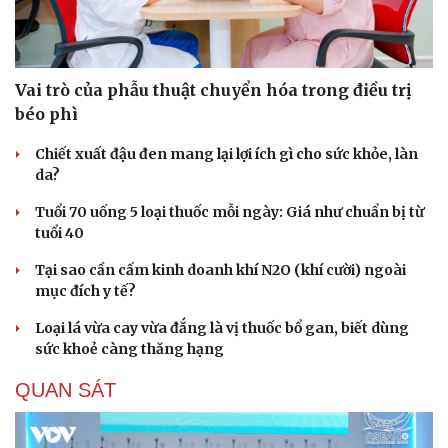
Vai trò của phẫu thuật chuyển hóa trong điều trị
béo phì
Chiết xuất đậu đen mang lại lợi ích gì cho sức khỏe, làn
da?
Tuổi 70 uống 5 loại thuốc mỗi ngày: Giá như chuẩn bị từ
tuổi 40
Tại sao cần cấm kinh doanh khí N2O (khí cười) ngoài
mục đích y tế?
Loại lá vừa cay vừa đắng là vị thuốc bổ gan, biết dùng
Du lịch
Podcast
sức khoẻ càng thăng hạng
Tư vấn
Câu chuyện thời sự
Săn Tour
Đọc truyện đêm khuya
QUAN SÁT
check-in
Cửa sổ tình yêu
Kể chuyện cho bé