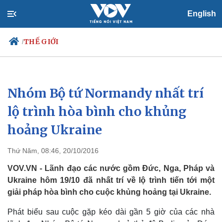
English
THẾ GIỚI
/
Nhóm Bộ tứ Normandy nhất trí
Chính trị
Xã hội
Đảng
Tin 24h
lộ trình hòa bình cho khủng
Tổ chức nhân sự
Dự báo thời tiết
hoảng Ukraine
Quốc hội
Giáo dục
Nhận diện sự thật
Dấu ấn VOV
Việc làm
Thứ Năm, 08:46, 20/10/2016
Biển đảo
VOV.VN - Lãnh đạo các nước gồm Đức, Nga, Pháp và
Ukraine hôm 19/10 đã nhất trí về lộ trình tiến tới một
giải pháp hòa bình cho cuộc khủng hoảng tại Ukraine.
Phát biểu sau cuộc gặp kéo dài gần 5 giờ của các nhà