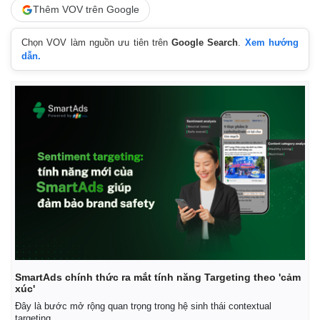
Thêm VOV trên Google
Chọn VOV làm nguồn ưu tiên trên
Google Search
.
Xem hướng
dẫn.
Thế giới
Multimedia
Quan sát
Video
Cuộc sống đó đây
Ảnh
Hồ sơ
E-Magazine
Infographic
SmartAds chính thức ra mắt tính năng Targeting theo 'cảm
xúc'
Đây là bước mở rộng quan trọng trong hệ sinh thái contextual
targeting.